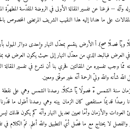
 وآله — فرغنا عن تفسير المقالة الأولى في الروضة المقدّسة المطهرّة المن
لمقالات على ما هدانا إليه هذا النقيب الشريف المرتضى المخصوص بالح
ا و
يا
فصلًا صح).
ا
الأرض ينقسم بمعدّل النهار وإحدى دوائر الميول بأر
ّا في العرض فبالبعد الذي من معدّل النهار إلى حيث يكون العرض فيه بمق
ه ممّا وجب تفسيره من المقالتين فحري بنا أن نشرع في تفسير المقالة الثا
لّه شأنه واللّه وليّ الرحمة أنّه خير موفّق ومعين.
مان سنة الشمس
ه
فصولًا
يا
شكلًا. رصدنا الشمس وهي على نقطة 
وأخذنا رصدًا قديمًا مستقصى كان الزمان بينه وهي رصدنا أطول ما قدّرنا 
ئ العودات والأزمان وأمّا تعيين تعديل النهار وأنّه كم يكون فذلك ليس
والفصل لا يحتاج مع ما فصّل أيّ التطبيق واللّه أعلم. تمّ الكلام في تف