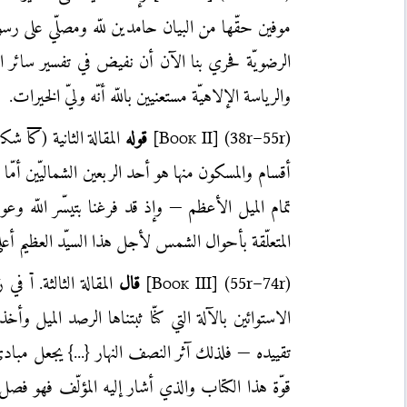
موفين حقّها من البيان حامدين للّه ومصلّي على رسوله
الرضويّة فحري بنا الآن أن نفيض في تفسير سائر ا
والرياسة الإلاهيّة مستعنيين باللّه أنّه وليّ الخيرات.
(38r–55r)
]
Book II
[
قوله
المقالة الثانية (
كا
شكلً
أقسام والمسكون منها هو أحد الربعين الشماليّين أم
تمام الميل الأعظم — وإذ قد فرغنا بتيسّر اللّه وعون
المتعلّقة بأحوال الشمس لأجل هذا السيّد العظيم أعلى ال
(55r–74r)
]
Book III
[
قال
المقالة الثالثة.
ا
في ز
الاستوائين بالآلة التي كنّا ثبتناها الرصد الميل 
تقييده — فلذلك آثر النصف النهار {...} يجعل مباد
قوّة هذا الكتاب والذي أشار إليه المؤلّف فهو فصل 