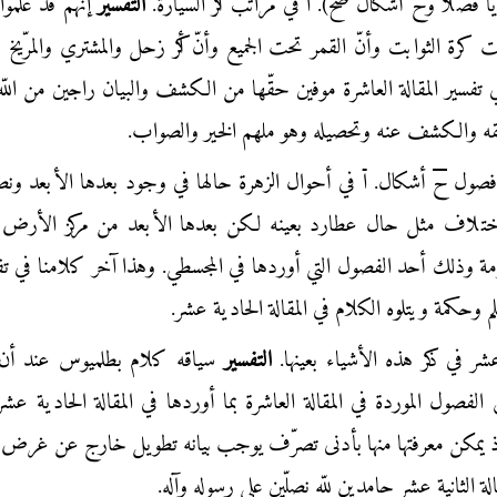
يا
فصلًا و
ح
أشكال صح).
ا
في مراتب أكر السيّارة.
التفسير
إنّهم قد علموا
ة الثوابت وأنّ القمر تحت الجميع وأنّ أكر زحل والمشتري والمرّيخ 
ي تفسير المقالة العاشرة موفين حقّها من الكشف والبيان راجين من اللّه
قيقه والكشف عنه وتحصيله وهو ملهم الخير والصواب.
صول
ح
أشكال.
ا
في أحوال الزهرة حالها في وجود بعدها الأبعد و
تلاف مثل حال عطارد بعينه لكن بعدها الأبعد من مركز الأرض 
ة وذلك أحد الفصول التي أوردها في المجسطي. وهذا آخر كلامنا في تف
م وحكمة ويتلوه الكلام في المقالة الحادية عشر.
عشر في ذكر هذه الأشياء بعينها.
التفسير
سياقه كلام بطلميوس عند أن 
ول الموردة في المقالة العاشرة بما أوردها في المقالة الحادية عش
 إذ يمكن معرفتها منها بأدنى تصرّف يوجب بيانه تطويل خارج عن غرض 
لة الثانية عشر حامدين للّه نصلّين على رسوله وآله.