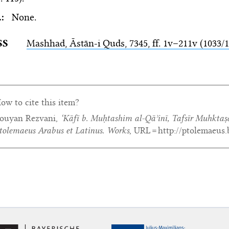
.:
None.
SS
Mashhad,
Āstān-i Quds
, 7345, ff. 1v–211v (1033/
ow to cite this item?
ouyan Rezvani,
‘Kāfī b. Muḥtashim al-Qāʾinī,
Tafsīr Muhktaṣa
tolemaeus Arabus et Latinus. Works
, URL = http://ptolemaeus