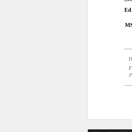
Ed
M
H
P
P