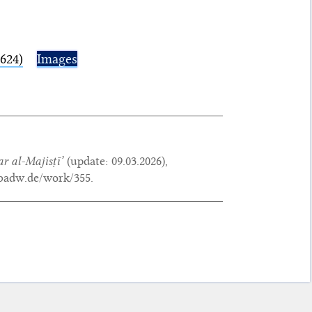
1624)
Images
r al-Majisṭī
’
(update:
09.03.2026
),
.badw.de/work/355.