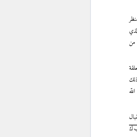
نظر
لذي
 من
لقة
ذلك
لّه
بال
ب ك