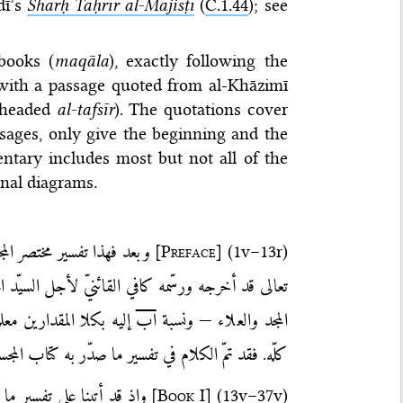
dī’s
Sharḥ Taḥrīr al-Majisṭī
(
C.1.44
); see
books (
maqāla
), exactly following the
 with a passage quoted from al-Khāzimī
 (headed
al-tafsīr
). The quotations cover
ssages, only give the beginning and the
ntary includes most but not all of the
nal diagrams.
(1v–13r)
]
Preface
[
وبعد فهذا تفسير مختصر المجس
تعالى قد أخرجه ورسّمه كافي القائنيّ لأجل السيّد
المجد والعلاء — ونسبة
اب
إليه بكلا المقدارين معل
كلّه. فقد تمّ الكلام في تفسير ما صدّر به كتاب المج
(13v–37v)
]
Book I
[
وإذ قد أتينا على تفسير ما