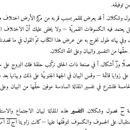
حسن توفيقه.
ل وشكلان.
ا
قد يعرض للقمر بسبب قربه من مركز الأرض اختلاف م
 يعتمد فيه الكسوفات القمريّة — ولا يخفى عليك أنّ الاختلاف ا
ي بيانه طول نخرج به عن عرض هذا الكتاب تمّ القول في ما قصدنا
حقّها من التفسير والبيان وعلى اللّه التكلان.
لًا و
ز
أشكال.
ا
في صنعة ذات الحلق نركّب حلقة فلك البروج على ح
 على زوايا قائمة — وقس البيان في الجهة الجنوبيّة على ذلك وبيانها بعد 
لخامسة فلنشرع في تفسير المقالة السادسة موفين حقّها من البيان وعلى ال
سة
ح
فصول وشكلان.
التفسير
هذه المقالة لبيان الاجتماع والاستق
تقبال على الخسوف والكسوف لتوفّقها عليها —كانت زاويتا
ا ج ك
ا 