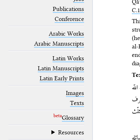
Qāʾ
blank space (so that a search ends
at word boundaries).
Publications
C.1
Conference
Th
str
Arabic Works
(h
Arabic Manuscripts
al-
en
Latin Works
dia
Latin Manuscripts
Te
Latin Early Prints
لّه
Images
شرف
Texts
ثلّث
beta
Glossary
Resources
ئله