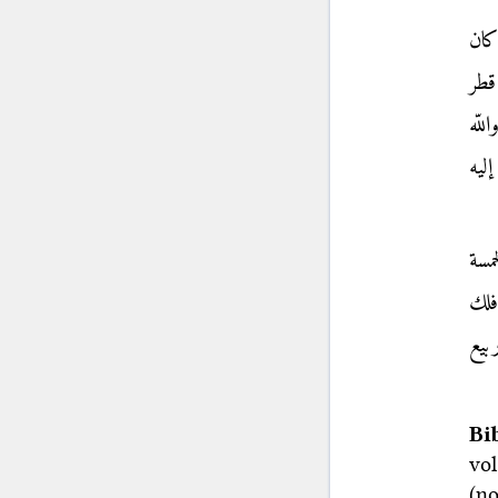
ان
قطر
لّه
ليه
مسة
فلك
بيع
Bi
vol
(no