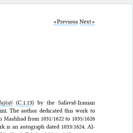
Previous
Next
ajisṭī
(
C.1.13
) by the Safavid-Iranian
inī. The author dedicated this work to
n Mashhad from 1031/​1622 to 1035/​1626
 is an autograph dated 1033/​1624. Al-