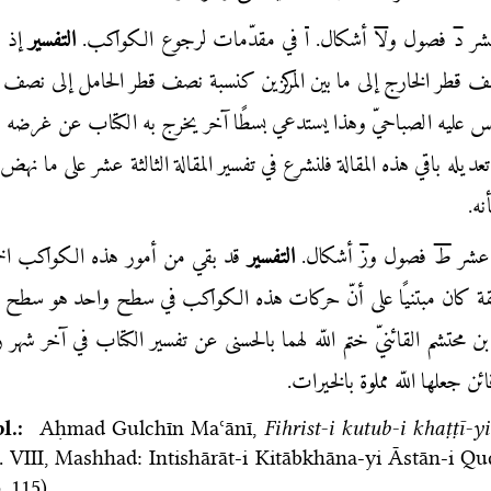
عشر
د
فصول و
لا
أشكال.
ا
في مقدّمات لرجوع الكواكب.
التفسير
إذ ك
سبة نصف قطر الخارج إلى ما بين المركزين كنسبة نصف قطر الحامل إلى نصف 
وقس عليه الصباحيّ وهذا يستدعي بسطًا آخر يخرج به الكتاب عن غرضه وال
يله باقي هذه المقالة فلنشرع في تفسير المقالة الثالثة عشر على ما نهض إ
نه.
ة عشر
ط
فصول و
ز
أشكال.
التفسير
قد بقي من أمور هذه الكواكب الخ
قة كان مبتنيًا على أنّ حركات هذه الكواكب في سطح واحد هو سطح 
 محتشم القائنيّ ختم اللّه لهما بالحسنى عن تفسير الكتاب في آخر شهر ر
 جعلها اللّه مملوة بالخيرات.
bl.:
Aḥmad Gulchīn Maʿānī,
Fihrist-i kutub-i khaṭṭī-
. VIII, Mashhad: Intishārāt-i Kitābkhāna-yi Āstān-i Qu
. 115).