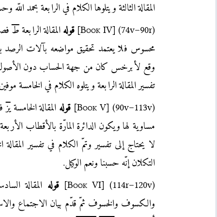
المقالة الثالثة ويتلوها الكلام في الرابعة بحمد اللّه و
(74v–90r)
]
Book IV
[
قوله
المقالة الرابعة
ط
فصو
محسوس فلا يعتمد تحقيق مواضعه بآلات الرصد بل
وقع لأبرخس كان من جهة الحساب دون الأصول وف
تفسير المقالة الرابعة ويتلوه الكلام في الخامسة موفين 
(90v–113v)
]
Book V
[
قوله
المقالة الخامسة
يز
فص
مساوية لها ويكون الدائرة المارّة بالأقطاب الأربعة
لا يحتاج إلى تفسير وتمّ الكلام في تفسير المقالة ا
التكلان إنّه حسبنا ونعم الوكيل.
(114r–120v)
]
Book VI
[
قوله
المقالة الساد
والكسوف والخسوف ثمّ قدّم بيان الاجتماع والاس