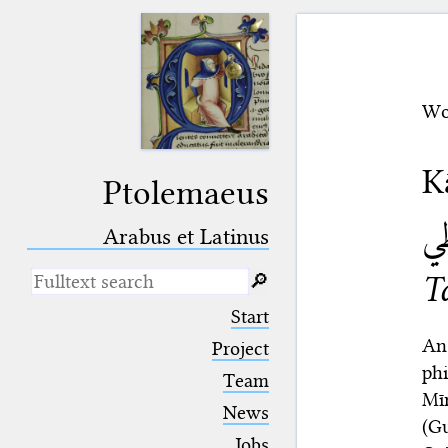
Wo
K
Ptolemaeus
طي
Arabus et Latinus
T
🔎︎
_
(the underscore) is the placeholder
Start
for exactly one character.
An
%
(the percent sign) is the
Project
placeholder for no, one or more
phi
Team
than one character.
Mīr
%%
(two percent signs) is the
News
placeholder for no, one or more
(Gu
than one character, but not for
Jobs