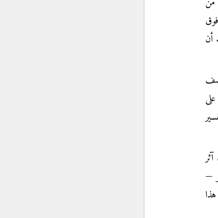
 من
فوق
 أن
نصف
على
سير
آثر
ر —
هذا