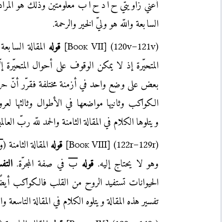
أعني زاويتي
ح ا د
ح ا ب
معلومتين وذلك هو المراد 
السابعة واللّه هو وليّ الخير والرحمة.
(120v–121v)
]
Book VII
[
قوله
المقالة السابعة 
المتحيّرة إذ لا يمكن الوقوف على أحوال المتحيّرة إ
بعض على وضع واحد في أزمنة مختلفة فقرّر أنّ حرك
الكواكب وثانيها مواضعها في الأطوال وثالثها لعر
ويتلوها الكلام في المقالة الثامنة والحمد للّه ربّ العالم
(122r–129r)
]
Book VIII
[
قوله
المقالة الثامنة (
و
وهو لا يحتاج إليه.
قوله
ب
في صفة المجرّة.
التفس
الحيوانات تستفيد الروح من القلب فالكواكب أيضًا 
تفسير هذه المقالة ويتلوه الكلام في المقالة التاسعة والح