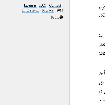
Licenses
·
FAQ
·
Contact
·
وّرة
Impressum
·
Privacy
· 2013
كمة
Print 🖨
بعة
دار
لثة
أحد
على
 في
سير