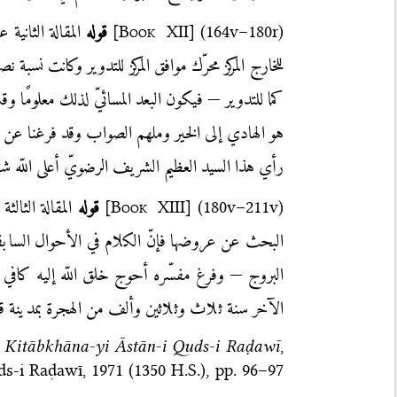
(164v–180r)
]
Book XII
[
قوله
المقالة الثانية 
للخارج المركز محرّك موافق المركز للتدوير وكانت ن
كما للتدوير — فيكون البعد المسائيّ لذلك معلومًا 
هو الهادي إلى الخير وملهم الصواب وقد فرغنا عن تعد
رأي هذا السيد العظيم الشريف الرضويّ أعلى اللّه شأ
(180v–211v)
]
Book XIII
[
قوله
المقالة الثالث
البحث عن عروضها فإنّ الكلام في الأحوال الساب
البروج — وفرغ مفسّره أحوج خلق اللّه إليه كافي بن
الآخر سنة ثلاث وثلاثين وألف من الهجرة بمدينة قائن
yi Kitāb­khāna-yi Āstān-i Quds-i Raḍawī
,
ds-i Raḍawī, 1971 (1350 H.S.)
, pp. 96–97