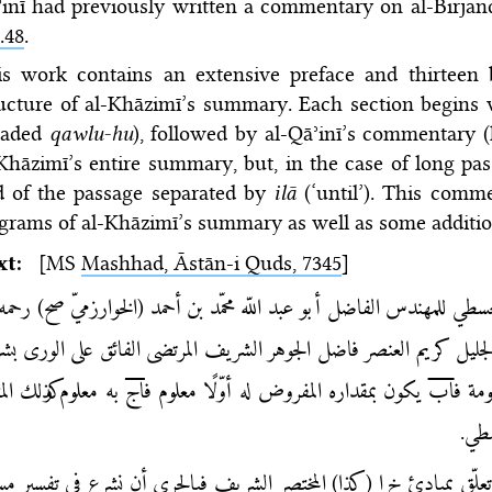
inī had previously written a commentary on al-Birjan
.48
.
is work contains an extensive preface and thirteen 
ucture of al-Khāzimī’s summary. Each section begins
eaded
qawlu-hu
), followed by al-Qāʾinī’s commentary
Khāzimī’s entire summary, but, in the case of long pa
d of the passage separated by
ilā
(‘until’). This comme
grams of al-Khāzimī’s summary as well as some additio
xt:
[MS
Mashhad, Āstān-i Quds, 7345
]
طي للمهندس الفاضل أبو عبد اللّه محمّد بن أحمد (الخوارزميّ صح) رحمه ال
 الجليل كريم العنصر فاضل الجوهر الشريف المرتضى الفائق على الورى ب
ومة ف
اب
يكون بمقداره المفروض له أوّلًا معلوم ف
اج
به معلوم وكذلك الم
سطي.
 تعلّق بمبادئ خ ا (كذا) المختصر الشريف فبالحري أن نشرع في تفسير مسا