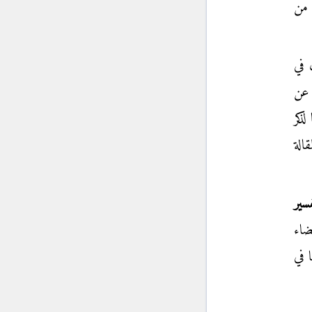
 من
 في
 عن
ذكر
الة
فسير
ضاء
 في