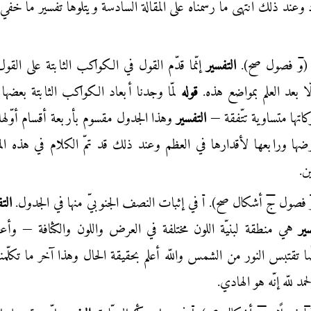
وعند ذلك انتهى ما رسّمناه على المقالة السادسة ويتلوها تفسير ما خفي
(
و
فصول صح).
التفسير
إنّما قدّم القول في الكواكب الثابتة على القول
لّا بعد العلم بمواضع هذه.
قوله
لمّا وجدنا أبعاد الكواكب الثابتة بعضها
اتها متساوية تتّفقة —
التفسير
وهذا الجدول مقسوم بأربعة أقسام أوّلها ل
وضها ورابعها لأقدارها في العظم وعند ذلك قد تمّ الكلام في هذه المق
ين.
فصول
ج
أشكال صح).
ا
في إثبات النصف الجنوبيّ منها في الجدول.
الت
ير
هي منطقة لبنيّة اللون مختلفة في العرض واللون والكثافة — وأع
تقتبس النور من الشمس واللّه أعلم بحقيقة الحال وهذا آخر ما تكلّمنا
مد للّه إنّه هو الهادي.