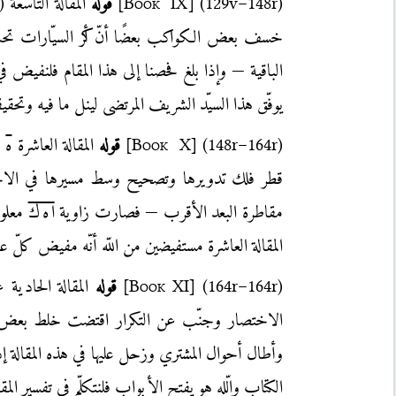
(129v–148r)
]
Book IX
[
قوله
المقالة التاسعة (
خسف بعض الكواكب بعضًا أنّ أكر السيّارات تحت كر
الباقية — وإذا بلغ فحصنا إلى هذا المقام فلنفيض ف
يوفّق هذا السيّد الشريف المرتضى لينل ما فيه وتح
(148r–164r)
]
Book X
[
قوله
المقالة العاشرة
ه
ف
قطر فلك تدويرها وتصحيح وسط مسيرها في الاخ
مقاطرة البعد الأقرب — فصارت زاوية
ا ه ك
معلوم
المقالة العاشرة مستفيضين من اللّه أنّه مفيض كلّ عل
(164r–164r)
]
Book XI
[
قوله
المقالة الحادية 
الاختصار وجنّب عن التكرار اقتضت خلط بعض الفص
وأطال أحوال المشتري وزحل عليها في هذه المقالة
الكتاب والّله هو يفتح الأبواب فلنتكلّم في تفسير المقا