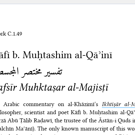
rk C.1.49
āfī b. Muḥtashim al-Qāʾinī
تفسير مختصر المجس
afsīr Muhktaṣar al-Majisṭī
 Arabic commentary on al-Khāzimī’s
Ikhtiṣār al-M
losopher, scientist and poet Kāfī b. Muḥtashim al-Qāʾ
zā Abū Ṭālib Raḍawī, the trustee of the Āstān-i Quds i
lchīn Maʿānī). The only known manuscript of this work