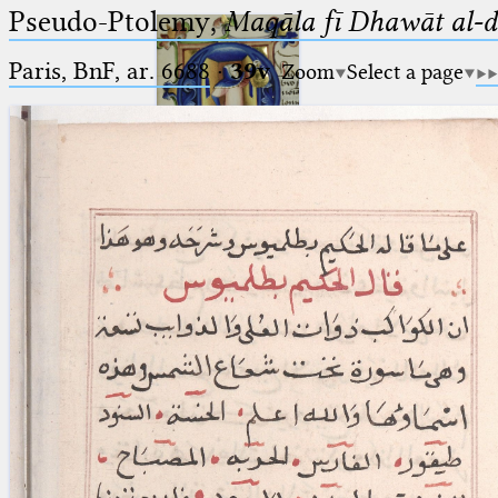
Pseudo-Ptolemy,
Maqāla fī Dhawāt al-
Paris, BnF, ar. 6688
·
39v
Zoom
Select a page
Ptolemaeus
Arabus et Latinus
🔎︎
_
(the underscore) is the placeholder
Start
for exactly one character.
%
(the percent sign) is the
Project
placeholder for no, one or more
Team
than one character.
%%
(two percent signs) is the
News
placeholder for no, one or more
than one character, but not for
Jobs