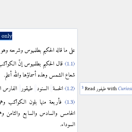
 only
على ما قاله الحكيم بطلميوس وشرحه وهو.
قال الحكيم بطلميوس إنّ الكواكب
〈1.1〉
شعاع الشمس وهذه أسماؤها والله أعلم.
الفارس ال.
طيقور
السنود
الخسة
〈1.2〉
Read
Read
Read
الحبشيّ
السفّود
طيفور
with
with
with
Curiosi
Curios
D
.
فأربعة منها بلون الكواكب وهي ا
〈1.3〉
الخامس والسادس والسابع والثامن و
السوداء.