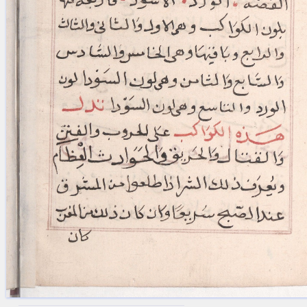
blank space (so that a search ends
at word boundaries).
Publications
Conference
Arabic Works
Arabic Manuscripts
Latin Works
Latin Manuscripts
Latin Early Prints
Images
Texts
beta
Glossary
Resources