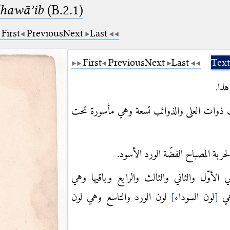
dhawāʾib
(B.2.1)
First
Previous
Next
Last
First
Previous
Next
Last
Text
 هذا
 ذوات العلى والذوائب تسعة وهي مأسورة تحت
حربة المصباح الفضّة الورد الأسود
لأوّل والثاني والثالث والرابع وباقيها وهي
لون الورد والتاسع وهي لون
]
لون السوداء
[
هي