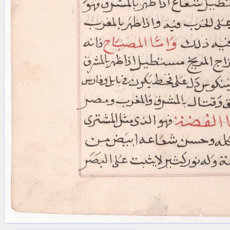
blank space (so that a search ends
at word boundaries).
Publications
Conference
Arabic Works
Arabic Manuscripts
Latin Works
Latin Manuscripts
Latin Early Prints
Images
Texts
beta
Glossary
Resources