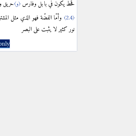
قحط يكون في بابل وفارس
〈و〉
حريق و.
وأمّا الفضّة فهو الذي مثل الم
〈2.4〉
نور كثير لا يثبت على البصر
only