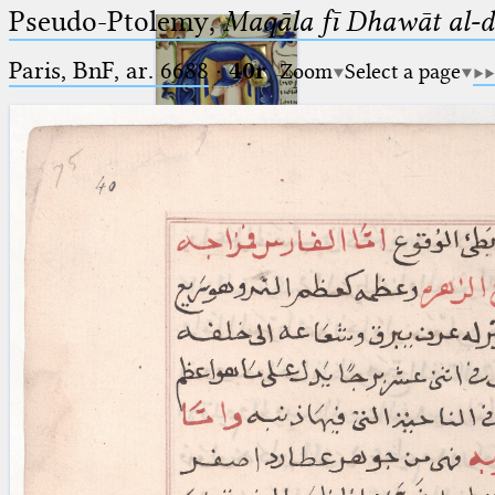
Pseudo-Ptolemy,
Maqāla fī Dhawāt al-
Paris, BnF, ar. 6688
·
40r
Zoom
Select a page
Ptolemaeus
Arabus et Latinus
🔎︎
_
(the underscore) is the placeholder
Start
for exactly one character.
%
(the percent sign) is the
Project
placeholder for no, one or more
Team
than one character.
%%
(two percent signs) is the
News
placeholder for no, one or more
than one character, but not for
Jobs