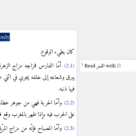
only
كان بطيء الوقوع.
أمّا الفارس فمزاجه مزاج الزهر
〈2.1〉
Read
القمر
with
D
.
يبرق وشعاعه إلى خلفه يجري في اثني عشر
فيها ذنبه.
وأمّا الحربة فهي من جوهر عطار
〈2.2〉
على الحرب فيه وإذا ظهر بالمغرب وقع .
وأمّا المصباح فإنّه من مزاج الم
〈2.3〉