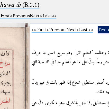
dhawāʾib
(B.2.1)
First
Previous
Next
Last
First
Previous
Next
Last
Text 
ة وعظمه كعظم التر
وهو سريع السير له عرف
 برجًا يدلّ على ما هو أعظم منها في الناحية التي
د أصفر مستطيل شعاع إذا ظهر بالمشرق فهو يدلّ
فيه ذلك
رّيخ مستطيل إذا ظهر بالمشرق وهو منكوس دلّ على