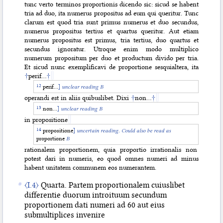
tunc verto terminos proportionis dicendo sic: sicud se habent
tria ad duo, ita numerus propositus ad eum qui queritur. Tunc
clarum est quod tria sunt primus numerus et duo secundus,
numerus propositus tertius et quartus queritur. Aut etiam
numerus propositus est primus, tria tertius, duo quartus et
secundus ignoratur. Utroque enim modo multiplico
numerum propositum per duo et productum divido per tria.
Et sicud nunc exemplificavi de proportione sesquialtera, ita
†
perif…
†
perif…
]
unclear reading B
operandi est in aliis quibuslibet. Dixi
†
non…
†
non…
]
unclear reading B
in propositione
propositione
]
uncertain reading. Could also be read as
proportione
B
rationalem proportionem, quia proportio irrationalis non
potest dari in numeris, eo quod omnes numeri ad minus
habent unitatem communem eos numerantem.
〈I.4〉
Quarta. Partem proportionalem cuiuslibet
differentie duorum introituum secundum
proportionem dati numeri ad 60 aut eius
submultiplices invenire