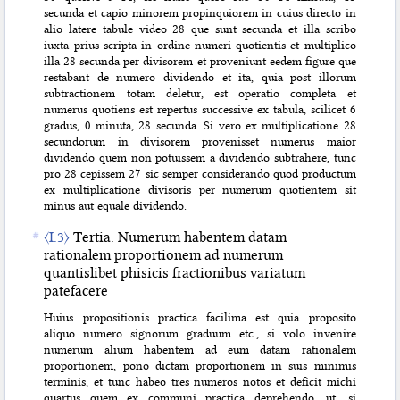
secunda et capio minorem propinquiorem in cuius directo in
alio latere tabule video 28 que sunt secunda et illa scribo
iuxta prius scripta in ordine numeri quotientis et multiplico
illa 28 secunda per divisorem et proveniunt eedem figure que
restabant de numero dividendo et ita, quia post illorum
subtractionem totam deletur, est operatio completa et
numerus quotiens est repertus successive ex tabula, scilicet 6
gradus, 0 minuta, 28 secunda. Si vero ex multiplicatione 28
secundorum in divisorem provenisset numerus maior
dividendo quem non potuissem a dividendo subtrahere, tunc
pro 28 cepissem 27 sic semper considerando quod productum
ex multiplicatione divisoris per numerum quotientem sit
minus aut equale dividendo.
〈I.3〉
Tertia. Numerum habentem datam
rationalem proportionem ad numerum
quantislibet phisicis fractionibus variatum
patefacere
Huius propositionis practica facilima est quia proposito
aliquo numero signorum graduum etc., si volo invenire
numerum alium habentem ad eum datam rationalem
proportionem, pono dictam proportionem in suis minimis
terminis, et tunc habeo tres numeros notos et deficit michi
quartus quem ex communi practica deprehendo, ut, si