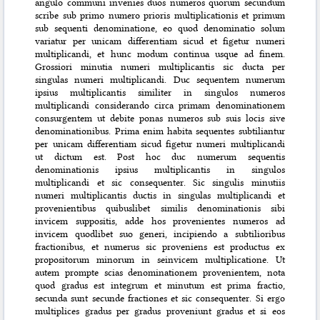
angulo communi invenies duos numeros quorum secundum
scribe sub primo numero prioris multiplicationis et primum
sub sequenti denominatione, eo quod denominatio solum
variatur per unicam differentiam sicud et figetur numeri
multiplicandi, et hunc modum continua usque ad finem.
Grossiori minutia numeri multiplicantis sic ducta per
singulas numeri multiplicandi. Duc sequentem
numerum
ipsius multiplicantis similiter in singulos numeros
multiplicandi considerando circa primam denominationem
consurgentem ut debite ponas numeros sub suis locis sive
denominationibus. Prima enim habita sequentes subtiliantur
per unicam differentiam sicud figetur numeri multiplicandi
ut dictum est. Post hoc duc numerum sequentis
denominationis ipsius multiplicantis in singulos
multiplicandi et sic consequenter. Sic singulis minutiis
numeri multiplicantis ductis in singulas multiplicandi et
provenientibus quibuslibet similis denominationis sibi
invicem suppositis, adde hos provenientes numeros ad
invicem quodlibet suo generi, incipiendo a subtilioribus
fractionibus, et numerus sic proveniens est productus ex
propositorum minorum in seinvicem multiplicatione. Ut
autem prompte scias denominationem provenientem, nota
quod gradus est integrum et minutum est prima fractio,
secunda sunt secunde fractiones et sic consequenter. Si ergo
multiplices gradus per gradus proveniunt gradus et si eos