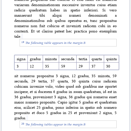
variarum denominationum successive inventus cuius etiam
radicis quadratum habes in spatio inferiori. Si vero
manserunt tibi aliqui numeri denominati a
denominationibus sub quibus operatus es, tunc propositus
numerus non fuit cubicus et invenisti radicem cubi in eo
contenti. Et ut clarius pateat hec practica pono exemplum
tale:
The following table appears in the margin B
signa
gradus
minuta
secunda
tertia
quarta
quinta
3
12
35
59
29
37
30
sit numerus propositus 3 signa, 12 gradus, 35 minuta, 59
secunda, 29 tertia, 37 quarta, 30 quinta cuius radicem
cubicam invenire volo, video quod sub gradibus me oportet
incipere, et si ducerem 6 gradus in suum quadratum, id est in
36 gradus, provenirent 3 signa, 36 gradus qui numerus esset
maior numero proposito. Capio igitur 5 gradus et quadratum
eius, scilicet 25 gradus, pono inferius in spatio sub numero
proposito et duco 5 gradus in 25
et proveniunt 2 signa, 5
gradus.
The following tables appear in the margin B