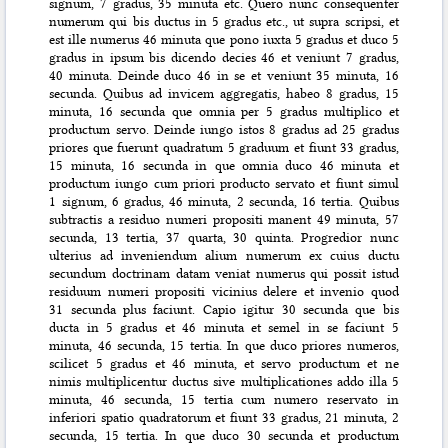
signum, 7 gradus, 35 minuta etc. Quero nunc consequenter
numerum qui bis ductus in 5 gradus etc., ut supra scripsi, et
est ille numerus 46 minuta que pono iuxta 5 gradus et duco 5
gradus in ipsum bis dicendo decies 46 et veniunt 7 gradus,
40 minuta. Deinde duco 46 in se et veniunt 35 minuta, 16
secunda. Quibus ad invicem aggregatis, habeo 8 gradus, 15
minuta, 16 secunda que omnia per 5 gradus multiplico et
productum servo. Deinde iungo istos 8 gradus ad 25 gradus
priores que fuerunt quadratum 5 graduum et fiunt 33 gradus,
15 minuta, 16 secunda in que omnia duco 46 minuta et
productum iungo cum priori producto servato et fiunt simul
1 signum, 6 gradus, 46 minuta, 2 secunda, 16 tertia. Quibus
subtractis a residuo numeri propositi manent 49 minuta, 57
secunda, 13 tertia, 37 quarta, 30 quinta. Progredior nunc
ulterius ad inveniendum alium numerum ex cuius ductu
secundum doctrinam datam veniat numerus qui possit istud
residuum numeri propositi vicinius delere et invenio quod
31 secunda plus faciunt. Capio igitur 30 secunda que bis
ducta in 5 gradus et 46 minuta et semel in se faciunt 5
minuta, 46 secunda, 15 tertia. In que duco priores numeros,
scilicet 5 gradus et 46 minuta, et servo productum et ne
nimis multiplicentur ductus sive multiplicationes addo illa 5
minuta, 46 secunda, 15 tertia cum numero reservato in
inferiori spatio quadratorum et fiunt 33 gradus, 21 minuta, 2
secunda, 15 tertia. In que duco 30 secunda et productum