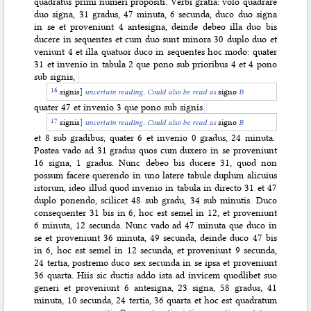
quadratus primi numeri propositi. Verbi gratia: volo quadrare
duo signa, 31 gradus, 47 minuta, 6 secunda, duco duo signa
in se et proveniunt 4 antesigna, deinde debeo illa duo bis
ducere in sequentes et cum duo sunt minora 30 duplo duo et
veniunt 4 et illa quatuor duco in sequentes hoc modo: quater
31 et invenio in tabula 2 que pono sub prioribus 4 et 4 pono
sub signis,
signis
]
uncertain reading. Could also be read as
signo
B
quater 47 et invenio 3 que pono sub signis
signis
]
uncertain reading. Could also be read as
signo
B
et 8 sub gradibus, quater 6 et invenio 0 gradus, 24 minuta.
Postea vado ad 31 gradus quos cum duxero in se proveniunt
16 signa, 1 gradus. Nunc debeo bis ducere 31, quod non
possum facere querendo in uno latere tabule duplum alicuius
istorum, ideo illud quod invenio in tabula in directo 31 et 47
duplo ponendo, scilicet 48 sub gradu, 34 sub minutis. Duco
consequenter 31 bis in 6, hoc est semel in 12, et proveniunt
6 minuta, 12 secunda. Nunc vado ad 47 minuta que duco in
se et proveniunt 36 minuta, 49 secunda, deinde duco 47 bis
in 6, hoc est semel in 12 secunda, et proveniunt 9 secunda,
24 tertia, postremo duco sex secunda in se ipsa et proveniunt
36 quarta. Hiis sic ductis addo ista ad invicem quodlibet suo
generi et proveniunt 6 antesigna, 23 signa, 58 gradus, 41
minuta, 10 secunda, 24 tertia, 36 quarta et hoc est quadratum