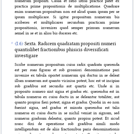
numerum propositi. Causa et ratio istius practice patet ex
practica prime propositionis de multiplicatione. Quadrare
enim numerum propositum non est aliud quam ipsum per se
ipsum multiplicare. Si igitur propositum numerum bis
scriberes et multiplicares secundum practicam prime
propositionis, invenires quod semper primum numerum
semel in se et in alios bis duceres etc.
〈I.6〉
Sexta. Radicem quadratam propositi numeri
quantislibet fractionibus phisicis diversificati
investigare
Scribe numerum propositum cuius radix quadrata querenda
est per suas figuras et sub grossiori denominatione pari
invenire ex tabula oportet numerum qui ductus in se deleat
illum numerum aut quanto vicinius potest, hoc est ut incipias
sub gradibus aut secundis aut quartis etc. Unde si in
proposito numero sint signa et gradus etc. querendus est in
tabula numerus ex cuius ductu in se deleantur totaliter, aut
quanto propius fieri potest, signa et gradus. Quodsi in eo non
fuerint signa, sed gradus et minuta querendus est talis
numerus ex cuius ductu in se nichil veniat in signum, sed
numerus graduum deleatur, quanto propius potest. Et sicud
nunc dixi de operatione sub gradibus simili modo
intelligendum est de aliis fractionibus paris denominationis