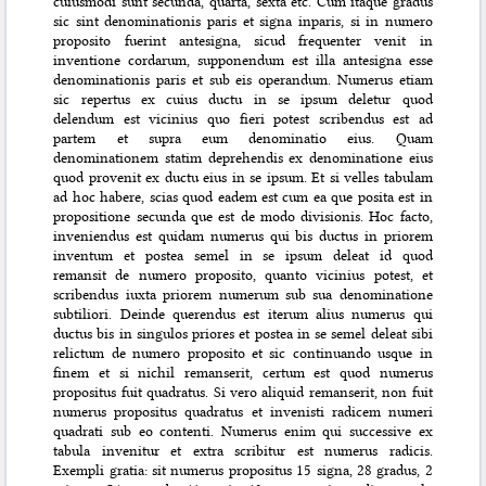
cuiusmodi sunt secunda, quarta, sexta etc. Cum itaque gradus
sic sint denominationis paris et signa inparis, si in numero
proposito fuerint antesigna, sicud frequenter venit in
inventione cordarum, supponendum est illa antesigna esse
denominationis paris et sub eis operandum. Numerus etiam
sic repertus ex cuius ductu in se ipsum deletur quod
delendum est vicinius quo fieri potest scribendus est ad
partem et supra eum denominatio eius. Quam
denominationem statim
deprehendis ex denominatione eius
quod provenit ex ductu eius in se ipsum. Et si velles tabulam
ad hoc habere, scias quod eadem est cum ea que posita est in
propositione secunda que est de modo divisionis. Hoc facto,
inveniendus est quidam numerus qui bis ductus in priorem
inventum et postea semel in se ipsum deleat id quod
remansit de numero proposito, quanto vicinius potest, et
scribendus iuxta priorem numerum sub sua denominatione
subtiliori. Deinde querendus est iterum alius numerus qui
ductus bis in singulos priores et postea in se semel deleat sibi
relictum de numero proposito et sic continuando usque in
finem et si nichil remanserit, certum est quod numerus
propositus fuit quadratus. Si vero aliquid remanserit, non fuit
numerus propositus quadratus et invenisti radicem numeri
quadrati sub eo contenti. Numerus enim qui successive ex
tabula invenitur et extra scribitur est numerus radicis.
Exempli gratia: sit numerus propositus 15 signa, 28 gradus, 2