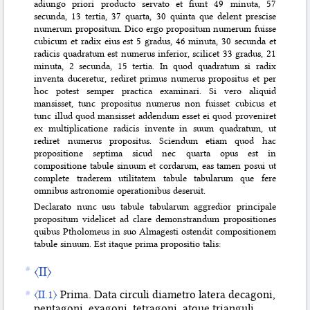
adiungo priori producto servato et fiunt 49 minuta, 57
secunda, 13 tertia, 37 quarta, 30 quinta que delent prescise
numerum propositum. Dico ergo propositum numerum fuisse
cubicum et radix eius est 5 gradus, 46 minuta, 30 secunda et
radicis quadratum est numerus inferior, scilicet 33 gradus, 21
minuta, 2 secunda, 15 tertia. In quod quadratum si radix
inventa duceretur, rediret primus numerus propositus et per
hoc potest semper practica examinari. Si vero aliquid
mansisset, tunc propositus numerus non fuisset cubicus et
tunc illud quod mansisset addendum esset ei quod proveniret
ex multiplicatione radicis invente in suum quadratum, ut
rediret numerus propositus. Sciendum etiam quod hac
propositione septima sicud nec quarta opus est in
compositione tabule sinuum et cordarum, eas tamen posui ut
complete traderem utilitatem tabule tabularum que fere
omnibus astronomie operationibus deseruit.
Declarato nunc usu tabule tabularum aggredior principale
propositum videlicet ad clare demonstrandum propositiones
quibus Ptholomeus in suo Almagesti ostendit compositionem
tabule sinuum. Est itaque prima propositio talis:
〈II〉
〈II.1〉
Prima. Data circuli diametro latera decagoni,
pentagoni, exagoni, tetragoni, atque trianguli