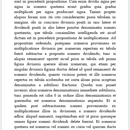
sunt in precedenti propositione. Cum enim dividis signa per
signa in numero quotiens erunt gradus quia gradus
multiplicati
per signa producunt signa. Tamen propter
aliquos forsan non ita cito considerantes posui tabulam in
margine, ubi in concursu divisoris positi in uno latere et
dividendi positi in alio latere ponitur denominatio numeri
quotientis, que tabula consimiliter intelligenda est sicud
dictum est in precedenti propositione de multiplicatione. Ad
propositum redeundo, postquam numerus proveniens ex
multiplicatione divisoris per numerum repertum ex tabula
fuerit subtractus a proposito numero dividendo, tunc si
aliquis remanserit oportet sicud prius in tabula sub prima
figura divisoris querere alium numerum, qui etiam per
singulas divisoris figuras ductus deleat id quod remanserit de
numero dividendo, quanto vicinius potest, et ille numerus
repertus ex tabula scribendus est iuxta alium prius scriptum
denominatus a subtiliori fractione. Quodsi non posset
inveniri alius numerus denominationis immediate subtilioris,
tunc ponenda est cifra 0 in ordine illius denominationis et
querendus est numerus denominationis sequentis. Et si
quidem post subtractionem numeri provenientis ex
multiplicatione illius in divisorem a numero dividendo
adhuc aliquid manserit, negotiandum erit ut prius quousque
omnes figure numeri dividendi delete fuerint. Et numerus
quotiens est numerus vel numeri ex cuius vel quorum ductu