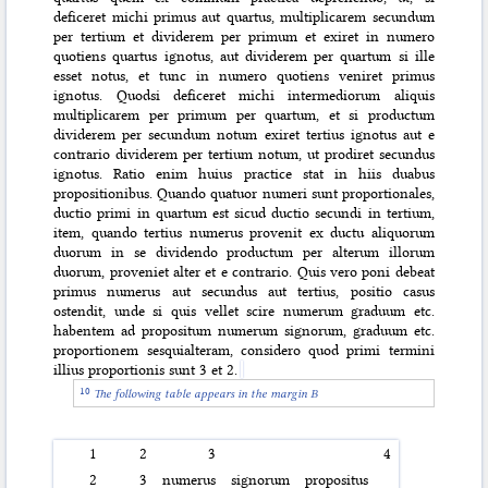
deficeret michi primus aut quartus, multiplicarem secundum
per tertium et dividerem per primum et exiret in numero
quotiens quartus ignotus, aut dividerem per quartum si ille
esset notus, et tunc in numero quotiens veniret primus
ignotus. Quodsi deficeret michi intermediorum aliquis
multiplicarem per primum per quartum, et si productum
dividerem per secundum notum exiret tertius ignotus aut e
contrario dividerem per tertium notum, ut prodiret secundus
ignotus. Ratio enim huius practice stat in hiis duabus
propositionibus. Quando quatuor numeri sunt proportionales,
ductio primi in quartum est sicud ductio secundi in tertium,
item, quando tertius numerus provenit ex ductu aliquorum
duorum in se dividendo productum per alterum illorum
duorum, proveniet alter et e contrario. Quis vero poni debeat
primus numerus aut secundus aut tertius, positio casus
ostendit, unde si quis vellet scire numerum graduum etc.
habentem ad propositum numerum signorum, graduum etc.
proportionem sesquialteram, considero quod primi termini
illius proportionis sunt 3 et 2.
The following table appears in the margin B
1
2
3
4
2
3
numerus
signorum
propositus