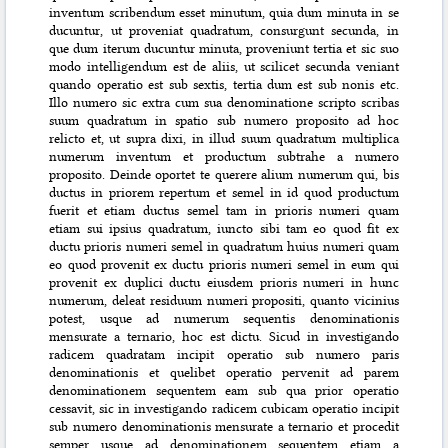
inventum scribendum esset minutum, quia dum minuta in se
ducuntur, ut proveniat quadratum, consurgunt secunda, in
que dum iterum ducuntur minuta, proveniunt tertia et sic suo
modo intelligendum est de aliis, ut scilicet secunda veniant
quando operatio est sub sextis, tertia dum est sub nonis etc.
Illo numero sic extra cum sua denominatione scripto scribas
suum quadratum in spatio sub numero proposito ad hoc
relicto et, ut supra dixi, in illud suum quadratum multiplica
numerum inventum et productum subtrahe a numero
proposito. Deinde oportet te querere alium numerum qui, bis
ductus in priorem repertum et semel in id quod productum
fuerit et etiam ductus semel tam in prioris numeri quam
etiam sui ipsius quadratum, iuncto sibi tam eo quod fit ex
ductu prioris numeri semel in quadratum huius numeri quam
eo quod provenit
ex ductu prioris numeri semel in eum qui
provenit ex duplici ductu eiusdem prioris numeri in hunc
numerum, deleat residuum numeri propositi, quanto vicinius
potest, usque ad numerum sequentis denominationis
mensurate a ternario, hoc est dictu. Sicud in investigando
radicem quadratam incipit operatio sub numero paris
denominationis et quelibet operatio pervenit ad parem
denominationem sequentem eam sub qua prior operatio
cessavit, sic in investigando radicem cubicam operatio incipit
sub numero denominationis mensurate a ternario et procedit
semper usque ad denominationem sequentem etiam a