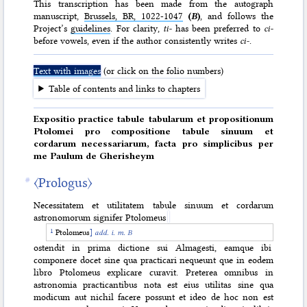
This transcription has been made from the autograph
manuscript,
Brussels, BR, 1022-1047
(
B
)
, and follows the
Project’s
guidelines
. For clarity,
ti-
has been preferred to
ci-
before vowels, even if the author consistently writes
ci‑
.
Text with images
(or click on the folio numbers)
Table of contents and links to chapters
Expositio practice tabule tabularum et propositionum
Ptolomei pro compositione tabule sinuum et
cordarum necessariarum, facta pro simplicibus per
me Paulum de Gherisheym
〈Prologus〉
Necessitatem et utilitatem tabule sinuum et cordarum
astronomorum signifer Ptolomeus
Ptolomeus
]
add. i. m. B
ostendit in prima dictione sui Almagesti, eamque ibi
componere docet sine qua practicari nequeunt que in eodem
libro Ptolomeus explicare curavit. Preterea omnibus in
astronomia practicantibus nota est eius utilitas sine qua
modicum aut nichil facere possunt et ideo de hoc non est