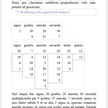
Nunc pro clarissimo
intellectu propositionis volo eam
ponere ad practicam.
The following tables appear in the margin B
signa
gradus
minuta
secunda
2
30
28
36
9
37
7
signa
gradus
minuta
secunda
tertia
quarta
24
7
22
35
32
12
18
4
12
24
12
12
4
30
5
16
16
1
14
30
22
4
18
17
30
14
3
3
Sint itaque duo signa, 30 gradus, 28 minuta, 36 secunda
multiplicanda per 9 gradus, 37 minuta, 7 secunda, quero in
uno latere tabule 9 et in alio 2 signa in quorum communi
angulo invenio 18 signa que scribo extra ad partem. Deinde