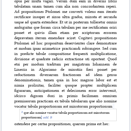
opus per multa vagari. Verum dum eam in diversis libris
tabulatam unam tamen cum alia non concordantem reperi.
Ad propositiones Ptolomei me converti volens eam iterato
rectificare insuper et sinus ultra gradus, minuta et secunda
usque ad quarta extendere. Et ut in posterum tolleretur omnis
ambiguitas que forsan circa tabulam per me rectificatam oriri
posset et quivis illam etiam per scriptorum errorem
depravatam iterum emendare sciret. Cogitavi propositiones
Ptolomei ad hoc propositum deservientes clare demonstrare
et modum ipsas arismetrice practicandi subiungere. Sed cum
in predicte tabule compositione frequenti multiplicatione,
divisione et quadrate radicis extractione uti oporteat. Quod
etsi per modum traditum per magistrum Iohannem de
Lineriis in Algorismo de minutiis fieri posset per
reductionem diversarum fractionum ad idem genus
denominationis, tamen quia in hoc magnus labor est et
nimia prolixitas, faciliter quoque propter multiplicem
figurarum, anticipationem et delecionem error intervenit,
idcirco dignum duxi in primis facilimam omnium
premissorum practicam ex tabula tabularum que alio nomine
vocatur tabula proportionum aut minutorum proportionum
que alio nomine vocatur tabula proportionum aut minutorum
proportionum
]
add. B
ostendere per certas propositiones, quarum prima est hec: