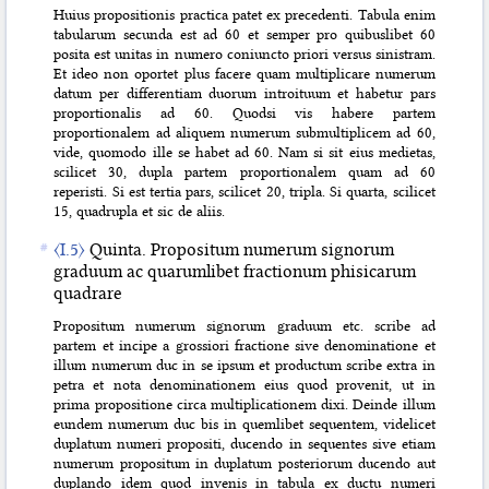
Huius propositionis practica patet ex precedenti. Tabula enim
tabularum secunda est ad 60 et semper pro quibuslibet 60
posita est unitas in numero coniuncto priori versus sinistram.
Et ideo non oportet plus facere quam multiplicare numerum
datum per differentiam duorum introituum et habetur pars
proportionalis ad 60. Quodsi vis habere partem
proportionalem ad aliquem numerum submultiplicem ad 60,
vide, quomodo ille se habet ad 60. Nam si sit eius medietas,
scilicet 30, dupla partem proportionalem quam ad 60
reperisti. Si est tertia pars, scilicet 20, tripla. Si quarta, scilicet
15, quadrupla et sic de aliis.
〈I.5〉
Quinta. Propositum numerum signorum
graduum ac quarumlibet fractionum phisicarum
quadrare
Propositum numerum signorum graduum etc. scribe ad
partem et incipe a grossiori fractione sive denominatione et
illum numerum duc in se ipsum et productum scribe extra in
petra et nota denominationem eius quod provenit, ut in
prima propositione circa multiplicationem dixi. Deinde illum
eundem numerum duc bis in quemlibet sequentem, videlicet
duplatum numeri propositi, ducendo in sequentes sive etiam
numerum propositum in duplatum posteriorum ducendo aut
duplando idem quod invenis in tabula ex ductu numeri