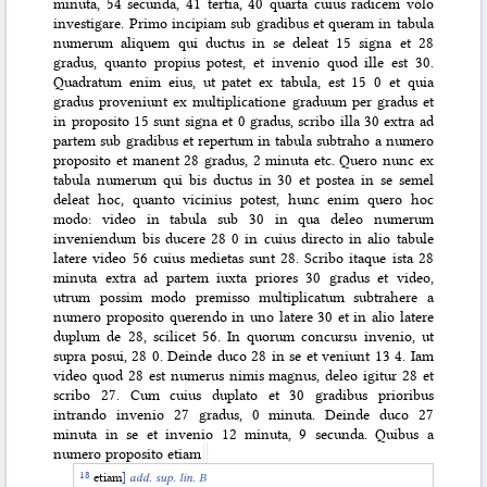
minuta, 54 secunda, 41 tertia, 40 quarta cuius radicem volo
investigare. Primo incipiam sub gradibus et queram in tabula
numerum aliquem qui ductus in se deleat 15 signa et 28
gradus, quanto propius potest, et invenio quod ille est 30.
Quadratum enim eius, ut patet ex tabula, est 15 0 et quia
gradus proveniunt ex multiplicatione graduum per gradus et
in proposito 15 sunt signa et 0 gradus, scribo illa 30 extra ad
partem sub gradibus et repertum in tabula subtraho a numero
proposito et manent 28 gradus, 2 minuta etc. Quero nunc ex
tabula numerum qui bis ductus in 30 et postea in se semel
deleat hoc, quanto vicinius potest, hunc enim quero hoc
modo: video in tabula sub 30 in qua deleo numerum
inveniendum bis ducere 28 0 in cuius directo in alio tabule
latere video 56 cuius medietas sunt 28. Scribo itaque ista 28
minuta extra ad partem iuxta priores 30 gradus et video,
utrum possim modo premisso multiplicatum subtrahere a
numero proposito querendo in uno latere 30 et in alio latere
duplum de 28, scilicet 56. In quorum concursu invenio, ut
supra posui, 28 0. Deinde duco 28 in se et veniunt 13 4. Iam
video quod 28 est numerus nimis magnus, deleo igitur 28 et
scribo 27. Cum cuius duplato et 30 gradibus prioribus
intrando invenio 27 gradus, 0 minuta. Deinde duco 27
minuta in se et invenio 12 minuta, 9 secunda. Quibus a
numero proposito etiam
etiam
]
add. sup. lin. B