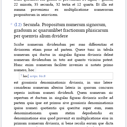
22 minuta, 35 secunda, 32 tertia et 12 quarta. Et illa est
summa proveniens ex multiplicatione numerorum
propositorum in seinvicem.
〈I.2〉
Secunda. Propositum numerum signorum,
graduum ac quarumlibet fractionum phisicarum
per quemvis alium dividere
Scribe numerum dividendum per suas differentias et
divisorem etiam pone ad partem. Quere tunc in tabula
numerum qui ductus in singulas figuras divisoris deleat
numerum dividendum in toto aut quanto vicinius potest.
Hunc enim numerum faciliter invenies si notato primo
numero, hoc
hoc
]
scrips. bis B
est grossioris denominationis divisoris, in uno latere
consideras numerum alterius lateris in quorum concursu
reperis initium numeri dividendi. Quem numerum sic
repertum et ductum in singulas figuras divisoris scribe ad
partem quia ipse est primus sive grossioris denominationis
ipsius numeri quotientis qui queritur super eum, suam
denominationem quam statim deprehendis ex
denominatione eius quod provenit ex multiplicatione eius in
primum numerum divisoris, si bene recolis eorum que dicta