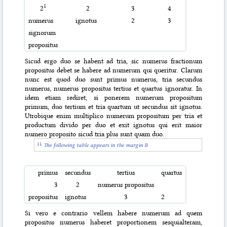
1
2
2
3
4
numerus
ignotus
2
3
signorum
propositus
Sicud ergo duo se habent ad tria, sic numerus fractionum
propositus debet se habere ad numerum qui queritur. Clarum
nunc est quod duo sunt primus numerus, tria secundus
numerus, numerus propositus tertius et quartus ignoratur. In
idem etiam rediret, si ponerem numerum propositum
primum, duo tertium et tria quartum ut secundus sit ignotus.
Utrobique enim multiplico numerum propositum per tria et
productum divido per duo et exit
ignotus qui erit maior
numero proposito sicud tria plus sunt quam duo.
The following table appears in the margin B
primus
secundus
tertius
quartus
3
2
numerus propositus
propositus
ignotus
3
2
Si vero e contrario vellem habere numerum ad quem
propositus numerus haberet proportionem sesquialteram,