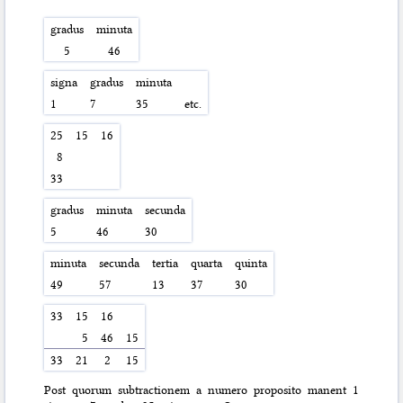
gradus
minuta
5
46
signa
gradus
minuta
1
7
35
etc.
25
15
16
8
33
gradus
minuta
secunda
5
46
30
minuta
secunda
tertia
quarta
quinta
49
57
13
37
30
33
15
16
5
46
15
33
21
2
15
Post quorum subtractionem a numero proposito manent 1