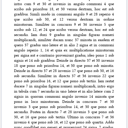
intro cum 9 et 30 et invenio in angulo communi 4 que
scribo sub prioribus 18, et 30 versus dextram, hoc est sub
gradibus. Simili modo in communi angulo 9 et 28 reperio 4
que scribo sub 30, et 12 versus dextram in ordine
minutorum. Similiter in concursu 9 et 36 invenio 5 que
scribo sub 12, et 24 que scribo versus dextram, hoc est sub
secundis. Iam duxi 9 gradus in singulas figuras numeri
multiplicandi, similiter ducam nunc 37 minuta in easdem et
quero 37 gradus uno latere et in alio 2 signa et in communi
angulo reperio 1, 14 et quia ex multiplicatione minutorum
per signa aut e contrario proveniunt gradus, ideo pono 1 sub
signis et 14 sub gradibus. Deinde in directo 37 et 30 invenio
18 que pono sub prioribus 14, et 30 que pono sub minutis.
Deinde in directo 37 et 28 invenio 17 que pono sub 30, et 16
sub secundis. Similiter in directo 37 et 36 invenio 22 que
pono sub prioribus 16, et 12 que pono sub tertiis. Iam restat
ducere 7 in singulas figuras numeri multiplicandi, intro ergo
in tabula cum 7 secundis in uno latere et in alio latere cum 2
signis in quorum communi angulo invenio 14 minuta que
pono in loco minutorum. Deinde in concursu 7 et 30
invenio 3 que pono sub prioribus 14, et 30 que pono sub
secundis. Postea in directo 7 et 28 invenio 3 que pono sub
30, et 16 que pono sub tertiis. Ultimo in concursu 7 et 36
invenio 4 que pono sub 16, et 12 que pono sub quartis. Addo
nunc quodlibet suo generi et proveniunt 24 signa, 7 gradus,