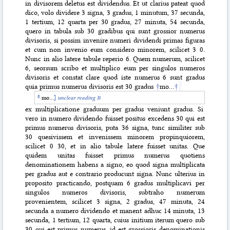
in divisorem deletus est dividendus. Et ut clarius pateat quod
dico, volo dividere 3 signa, 3 gradus, 1 minutum, 37 secunda,
1 tertium, 12 quarta per 30 gradus, 27 minuta, 54 secunda,
quero in tabula sub 30 gradibus qui sunt grossior numerus
divisoris, si possim invenire numeri dividendi primas figuras
et cum non invenio eum considero minorem, scilicet 3 0.
Nunc in alio latere tabule reperio 6. Quem numerum, scilicet
6, seorsum scribo et multiplico eum per singulos numeros
divisoris et constat clare quod iste numerus 6 sunt gradus
quia primus numerus divisoris est 30 gradus
†
mo…
†
mo…
]
unclear
reading B
ex multiplicatione graduum per gradus veniunt gradus. Si
vero in numero dividendo fuisset positus excedens 30 qui est
primus numerus divisoris, puta 36 signa, tunc similiter sub
30 quesivissem et invenissem minorem propinquiorem,
scilicet 0 30, et in alio tabule latere fuisset unitas. Que
quidem unitas fuisset primus numerus quotiens
denominationem habens a signo, eo quod signa multiplicata
per gradus aut e contrario producunt signa. Nunc ulterius in
proposito practicando, postquam 6 gradus multiplicavi per
singulos numeros divisoris, subtraho numerum
provenientem, scilicet 3 signa, 2 gradus, 47 minuta, 24
secunda a numero dividendo et manent adhuc 14 minuta, 13
secunda, 1 tertium, 12 quarta, cuius initium iterum quero sub
30 qui est primus numerus, id est grossioris denominationis