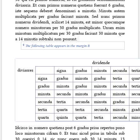
divisoris. Et cum primus numerus quotiens fuerunt 6 gradus,
iste sequens deberet denominari a minutis. Minuta autem
multiplicata per gradus faciunt minuta. Sed nunc primus
numerus dividendi, scilicet 14 minuta, est minor quocumque
numero minutorum per 30 gradus multiplicato. Unum enim
minutum multiplicatum per 30 gradus faciunt 30 minuta que
a 14 minutis subtrahi non possunt.
The following table appears in the margin B
dividende
divisores
signa
gradus
minuta
secunda
terti
signa
gradus
minuta
gradus
tertia
quar
gradus
minuta
gradus
minuta
secunda
terti
minuta
secunda
minuta
gradus
minuta
secu
secunda
tertia
secunda
minuta
gradus
minu
tertia
quarta
tertia
secunda
minuta
grad
quarta
quinta
quarta
tertia
secunda
minu
Idcirco in numero quotiens post 6
gradus prius repertos pono
loco minutorum cifram 0. Et tunc sicud prius in tabula sub
30 quesivi 0 14, sic nunc quero sub 30 14 minuta, 13