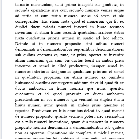
ternario mensuratam, ut si primo incepisti sub gradibus, in
secunda operatione sive cum secundo numero venies usque
ad tertia et cum tertio numero usque ad sexta et sic
consequenter. Hic etiam nota quod et numerum qui fit ex
duplici ductu prioris numeri inventi in hunc secundo
inventum et etiam huius secundi quadratum scribere debes
iuxta quadratum prioris numeri in spatio ad hoc relicto.
Deinde si in numero proposito sint adhuc numeri
denominati a denominationibus sequentibus denominationes
sub quibus operatus es, tunc, ut prius, oportet te invenire
alium numerum qui, cum bis ductus fuerit in ambos prius
inventos et semel in illud productum, insuper semel in
numeros inferiores designantes quadratum priorum et semel
in quadratum proprium, cui etiam numero ex omnibus
huiusmodi ductibus consurgente additum sit et id quod fit ex
ductu amborum in huius numeri que nunc queritur
quadratum et id quod provenit ex ductu amborum
precedentium in eos numeros qui veniunt ex duplici ductu
huius numeri nunc quesiti in ambos prius quesitos et
repertos. Productum ex hiis omnibus deleat id quod mansit
de numero proposito, quanto vicinius potest, nec cessandum
est a talis numeri inventione, quam diu manent in numero
proposito numeri denominati a denominatoribus sub quibus
non es operatus. Operatione sic completa si nichil mansit,
numerus propositus fuit cubicus et eius radix est numerus