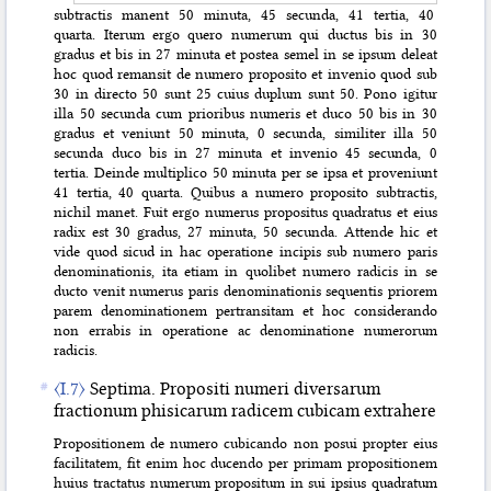
subtractis manent 50 minuta, 45 secunda, 41 tertia, 40
quarta. Iterum ergo quero numerum qui ductus bis in 30
gradus et bis in 27 minuta et postea semel in se ipsum deleat
hoc quod remansit de numero proposito et invenio quod sub
30 in directo 50 sunt 25 cuius duplum sunt 50. Pono igitur
illa 50 secunda cum prioribus numeris et duco 50 bis in 30
gradus et veniunt 50 minuta, 0 secunda, similiter illa 50
secunda duco bis in 27 minuta et invenio 45 secunda, 0
tertia. Deinde multiplico 50 minuta per se ipsa et proveniunt
41 tertia, 40 quarta. Quibus a numero proposito subtractis,
nichil manet. Fuit ergo numerus propositus quadratus et eius
radix est 30 gradus, 27 minuta, 50 secunda. Attende hic et
vide quod sicud in hac operatione incipis sub
numero paris
denominationis, ita etiam in quolibet numero radicis in se
ducto venit numerus paris denominationis sequentis priorem
parem denominationem pertransitam et hoc considerando
non errabis in operatione ac denominatione numerorum
radicis.
〈I.7〉
Septima. Propositi numeri diversarum
fractionum phisicarum radicem cubicam extrahere
Propositionem de numero cubicando non posui propter eius
facilitatem, fit enim hoc ducendo per primam propositionem
huius tractatus numerum propositum in sui ipsius quadratum