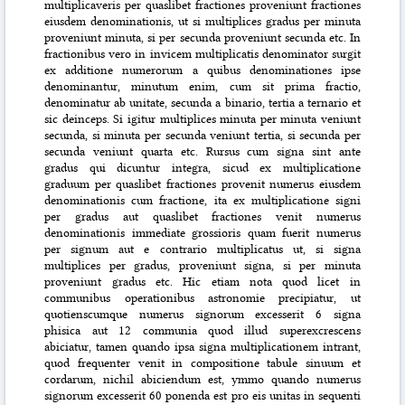
multiplicaveris per quaslibet fractiones proveniunt fractiones
eiusdem denominationis, ut si multiplices gradus per minuta
proveniunt minuta, si per secunda proveniunt secunda etc. In
fractionibus vero in invicem multiplicatis denominator surgit
ex additione numerorum a quibus denominationes ipse
denominantur, minutum enim, cum sit prima fractio,
denominatur ab unitate, secunda a binario, tertia a ternario et
sic deinceps. Si igitur multiplices minuta per minuta veniunt
secunda, si minuta per secunda veniunt tertia, si secunda per
secunda veniunt quarta etc. Rursus cum signa sint ante
gradus qui dicuntur integra, sicud ex multiplicatione
graduum per quaslibet fractiones provenit numerus eiusdem
denominationis cum fractione, ita ex multiplicatione signi
per gradus aut quaslibet fractiones venit numerus
denominationis immediate grossioris quam fuerit numerus
per signum aut e contrario multiplicatus ut, si signa
multiplices per gradus, proveniunt signa, si per minuta
proveniunt gradus etc. Hic etiam nota quod licet in
communibus operationibus astronomie precipiatur, ut
quotienscumque numerus signorum excesserit 6 signa
phisica aut 12 communia quod illud superexcrescens
abiciatur, tamen quando ipsa signa multiplicationem intrant,
quod frequenter venit in compositione tabule sinuum et
cordarum, nichil abiciendum est, ymmo quando numerus
signorum excesserit 60 ponenda est pro eis unitas in sequenti