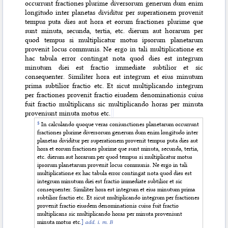
occurrunt fractiones plurime diversorum generum dum enim
longitudo inter planetas dividitur per superationem provenit
tempus puta dies aut hora et eorum fractiones plurime que
sunt minuta, secunda, tertia, etc. dierum aut horarum per
quod tempus si multiplicatur motus ipsorum planetarum
provenit locus communis. Ne ergo in tali multiplicatione ex
hac tabula error contingat nota quod dies est integrum
minutum diei est fractio immediate subtilior et sic
consequenter. Similiter hora est integrum et eius minutum
prima subtilior fractio etc. Et sicut multiplicando integrum
per fractiones provenit fractio eiusdem denominationis cuius
fuit fractio multiplicans sic multiplicando horas per minuta
proveniunt minuta motus etc.
In calculando quoque veras coniunctiones planetarum occurrunt
fractiones plurime diversorum generum dum enim longitudo inter
planetas dividitur per superationem provenit tempus puta dies aut
hora et eorum fractiones plurime que sunt minuta, secunda, tertia,
etc. dierum aut horarum per quod tempus si multiplicatur motus
ipsorum planetarum provenit locus communis. Ne ergo in tali
multiplicatione ex hac tabula error contingat nota quod dies est
integrum minutum diei est fractio immediate subtilior et sic
consequenter. Similiter hora est integrum et eius minutum prima
subtilior fractio etc. Et sicut multiplicando integrum per fractiones
provenit fractio eiusdem denominationis cuius fuit fractio
multiplicans sic multiplicando horas per minuta proveniunt
minuta motus etc.
]
add. i. m. B