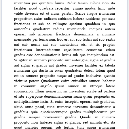
inventum per quintam huius. Radix tamen cubica non ita
faciliter sicud quadrata reperitur, ymmo modus hinc inde
valde diversus est ut nunc patebit. Scribe itaque numerum
propositum cuius radicem cubicam habere desideras per suas
fractiones et sub eo relinque spatium quoddam in quo
annotabis quadratum radicis inveniende. Incipies autem
operari sub grossiori fractione denominata a numero
mensurato per ternarium, hoc est aut sub tertiis aut sub sextis
aut sub nonis aut sub duodecimis etc. et sic propter
fractionum intermediorum equalitatem censentur etiam
gradus esse denominationis huius sub qua incipiendum est.
Si igitur in numero proposito sint antesigna, signa et gradus
aut signa et gradus aut gradus, invenies faciliter ex tabula
numerum qui ductu in suum quadratum deleat totum quod
est in numero proposito usque ad gradus inclusive, quanto
vicinius potest. Quadratum enim cuiuslibet numeri habetur
in communi angulo ipsius numeri in utroque latere
suprascripti. Illum numerum sic inventum scribe ad partem
et sibi superpone denominationem suam quam perpendis ex
multiplicatione facta. Si enim incepisti operari sub gradibus,
sicud nunc posui, tunc numerus inventus denominatur a
gradibus quia quotienscumque gradus multiplicentur per
gradus semper proveniunt gradus. Quodsi in numero
proposito non haberes signa et gradus, sed minuta etc. ita
quod incipies operari sub tertiis, tunc supra numerum