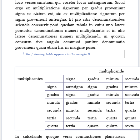
loco versus sinistram qui vocetur locus antesignorum. Sicud
ergo ex multiplicatione signorum per gradus proveniunt
signa ut dictum est, sic ex multiplicatione signorum per
signa proveniunt antesigna. Et pro istis denominationibus
sciendis consuevit poni quedam tabula in cuius uno latere
ponuntur denominationes numeri multiplicantis et in alio
latere denominationes numeri multiplicandi, in quorum
concursu sive angulo communi ponitur denominatio
proveniens quam etiam hic in margine posui.
The following table appears in the margin B
multiplicande
multiplicantes
signa
gradus
minuta
secunda
signa
antesigna
signa
gradus
minuta
gradus
signa
gradus
minuta
secunda
minuta
gradus
minuta
secunda
tertia
secunda
minuta
secunda
tertia
quarta
tertia
secunda
tertia
quarta
quinta
quarta
tertia
quarta
quinta
sexta
In calculando quoque veras coniunctiones planetarum