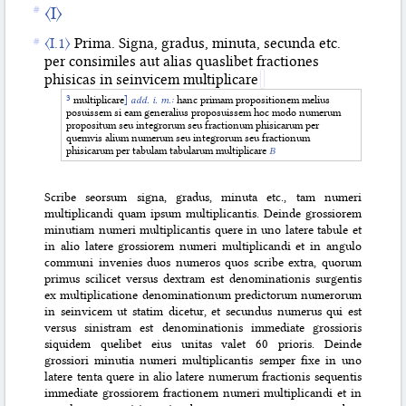
〈I〉
〈I.1〉
Prima. Signa, gradus, minuta, secunda etc.
per consimiles aut alias quaslibet fractiones
phisicas in seinvicem multiplicare
multiplicare
]
add. i. m.:
hanc primam propositionem melius
posuissem si eam generalius proposuissem hoc modo numerum
propositum seu integrorum seu fractionum phisicarum per
quemvis alium numerum seu integrorum seu fractionum
phisicarum per tabulam tabularum multiplicare
B
Scribe seorsum signa, gradus, minuta etc., tam numeri
multiplicandi quam ipsum multiplicantis. Deinde grossiorem
minutiam numeri multiplicantis quere in uno latere tabule et
in alio latere grossiorem numeri multiplicandi et in angulo
communi invenies duos numeros quos scribe extra, quorum
primus scilicet versus dextram est denominationis surgentis
ex multiplicatione denominationum predictorum numerorum
in seinvicem ut statim dicetur, et secundus numerus qui est
versus sinistram est denominationis immediate grossioris
siquidem quelibet eius unitas valet 60 prioris. Deinde
grossiori minutia numeri multiplicantis semper fixe in uno
latere tenta quere in alio latere numerum fractionis sequentis
immediate grossiorem fractionem numeri multiplicandi et in