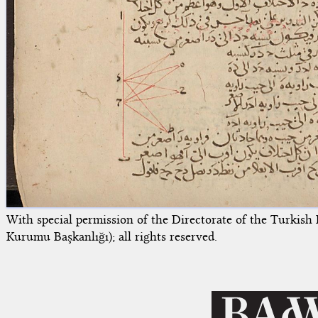
Licenses
·
FAQ
·
Contact
·
Impressum
·
Privacy
· 2013
Print 🖨
With special permission of the Directorate of the Turkish
Kurumu Başkanlığı); all rights reserved.