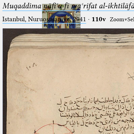
Muqaddima nāfiʿa fī maʿrifat al-ikhtilāfā
Istanbul, Nuruosmaniye, 2941
·
110v
Zoom
Se
Ptolemaeus
Arabus et Latinus
🔎︎
_
(the underscore) is the placeholder
Start
for exactly one character.
%
(the percent sign) is the
Project
placeholder for no, one or more
Team
than one character.
%%
(two percent signs) is the
News
placeholder for no, one or more
than one character, but not for
Jobs