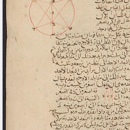
blank space (so that a search ends
at word boundaries).
Publications
Conference
Arabic Works
Arabic Manuscripts
Latin Works
Latin Manuscripts
Latin Early Prints
Images
Texts
beta
Glossary
Resources