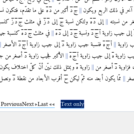
دٍ آخر في ذلك الربع ويكون
ج
د
أكبر من
د
ه
على ما تقدّم، فتكون نس
 من نسبته
إلى
د
ه
ولتكن نسبة
ج
إلى
د
ز
في مثلث
ج
د
ز
كنسب
إلى جيب زاوية
ا
ج
د
ونسبة
ج
د
إلى
د
ه
في مثلث
ج
د
ه
كنسبة جيب
ب زاوية
ا
ج
ه
فنسبة جيب زاوية
د
إلى جيب زاوية
ا
ج
د
الأصغر
يب زاوية
ه
إلى جيب زاوية
ا
ج
ه
الأكبر فجيب زاوية
د
أصغر من ج
 فزاوية
د
أصغر من
زاوية
ه
وبمثل ذلك نبيّن أنّ كلّ اختلاف يكون
صغر
ممّا يكون أبعد منه ثمّ ليكن
ح
أقرب الأبعاد من نقطة
د
ونصل
Previous
Next
Last
Text only