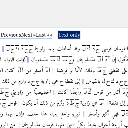
Previous
Next
Last
Text only
القوسان قوسي
ج
د
ك
ل
وقد أحاطت بهما زاويتا
ج
ح
د
ك
ح
ل
ا
فأقول إنّ
ا
د
ا
ل
متساويتان و
ج
ب
ك
ب
متساويان
وكذلك الزوايا ا
 على نقطتي
ج
ط
وذلك لأنّا لو فرضنا
ا
د
أصغر من
ا
ل
كانت الأ
ج
ح
د
ك
ح
ل
بالقياس
إلى نقطة
ح
هي زاوية
ج
ح
د
ولزم من ذلك 
د
أكبر من قوس
ك
ل
وأيضًا كانت
الحضيضيّة من زاويتي
ج
ط
 إلى نقطة
ط
هي زاوية
ج
ط
د
ولزم من ذلك أن يكون
قوس
ج
د
ل
فهي أكبر وأصغر
شيءٍ واحدٍ بعينه هذا خلف. فإذن بهما 
 أربعة أحوالٍ يحيط بكلّ ثنتين منهما قوسان متساويتان
من البرو