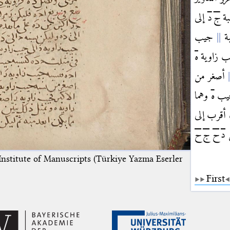
بة
ج
د
إلى
ة
جيب
 زاوية
ه
أصغر من
يب
ه
وهما
 أقرب إلى
د
ح
ج
ح
 Institute of Manuscripts (Türkiye Yazma Eserler
First