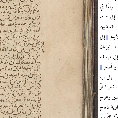
 وأمّا في
إلى تثليثه
ى نقطة بين
لأبعد
إلى
نه بالبرهان
لى
ب
فـ
ه
ا
أصغر
إلى
ب
لقطر المارّ
مسير ونخرج
وية
د
ه
ج
ز التّدوير