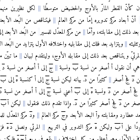
ن كأنّ القطر المارّ بالأوج والحضيض متوسطًا
لكل نظيرين منهما.
أنّ أبعاد مركز تدويره إمّا من مركز العالم
فيتناقص من البُعد الأبعد 
بعد ذلك إلى مقابلته، وأمّا
من مركز المعدّل للمسير
من البُعد الأبعد إل
تثليثه
ويتزايد بعد فلك إلى مقابليه واختلافه الأول يتزايد من البُعد ا
المرئيّ ويتناقص بعد ذلك إلى مقابله الأوج، وليتقدم لبيان
ما تبيّن م
هي أن نقول
ا
أصغر من نسبة
ب
ونسبة
ج
إلى
ا
أصغر من نسبة
د
إ
ن
د
ف
ج
أصغر
كثيرًا من
د
. بيانه ليكن نسبة
ج
إلى
ا
كنسبة
ه
إلى
ب
و
ج
أصغر من
د
ونسبة
ه
إلى
ب
أعني نسبة
ج
إلى
ا
أصغر من نسبة
د
غر من
د
ف
ج
أصغر كثيرًا من
د
. وإذا تقدم ذلك فنقول
ليكن
ا
ب
ا
ُعد عطارد ومقابلته و
ا
البعد الأبعد و
ج
مركز العالم
و
د
مركز المعدّل لل
دًا على
ا
ب
وليكن
ه
مركز التدوير في التربيع
المرئي ونصل
د
ه
فزا
اف الأوّل وهو أعظم من كل اختلافٍ
يقع في ربع
ا
ج
ه
فليكن مرك