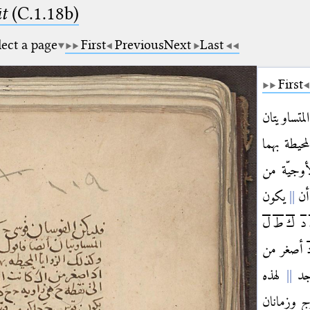
t
(C.1.18b)
lect a page
First
Previous
Next
Last
First
لمتساويتان
لمحيطة بهما
وجيّة من
أن
يكون
د
ك
ط
ل
أصغر من
وجد
لهذه
ج وزمانان