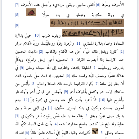
الأحرف وسرّها
أقضي حاجتي وبلغني مرادي، وأجعل هذه الأحرف
في ورقة مكتوبة وتجعلها في يده حولًا
ويقول ضرب
حولي بدائرة
السعادة والغناء بدائرة المشتري
والزهرة وقوّة روحانيّتهما، ويردّ الكلام مرار
كثيرة ويفعل ذلك تنهّرًا، أعني هذا الكلام والكتاب.
مناجاة: النحسين
عند اقترانهما إذا أبصرت اقتران
النحسين، أعني زحل والمرّيخ، ويتكلّم
بحروف روحانيّتهما
الحقيقة بالدعاء والتقرّب إلى الله سبحانه وتعالى
في
هلاك عدوّه وضعف قوّته وفساد حاله
استجيب له ذلك حلّ بالعدوّ، ذلك
أن ينظر إلى ساعة
بكون اقترانهما بالرصد تلك الساعة والطالع
وألبس من
ساعتك ثياب حمر واكتحل بأشياف أحمر
وأجلس على فراش أحمر وأوقد نار
وأطرح عليها
لحمًا أحمر، وأنت تأكل منه وتدخن في مجمرة بمرّ
ودم
أخوين ومسك ويكون في يدك اليسرى سكّين؛
وفي اليمنى حربة وبين
يديك سيف مجرّد ويختم
بخاتم حديد عليه فصّ ياقوت أحمر وتكون في
خلوة وقد ذبح فيها كبشين والطخ جدارهما بدمه
وأنت تحت السماء تكبّر الله
سبحانه وتعالى
تكبيرات وتقول اللهمّ إنّي أسئلك عاجزًا طالبًا
لنظرك