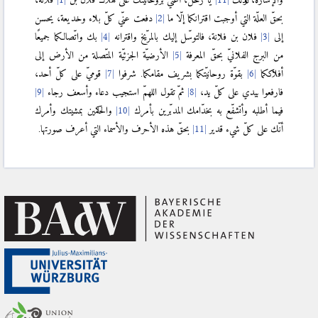
بحقّ العلّة التي أوجبت اقترانكما إلّا ما
دفعت عنّي كلّ بلاء وخديعة، يحسن
إلى
فلان بن فلانة، فالتوسّل إليك بالمرّيخ واقترانه
بك واتّصالكما جميعًا
من البرج الفلانيّ بحقّ المعرفة
الأرضيّة الجزئيّة المتّصلة من الأرض إلى
أفلاككما
بقوّة روحانيّتكما بشريف مقامكما. شرفوا
قوميّ على كلّ أحد،
فارفعوا بيدي على كلّ يد،
ثمّ تقول اللهمّ استجيب دعاء وأسعف رجاء
فيما أطلبه وأتشفّع به بخدّامك المدبّرين بأمرك
والحاكمين بمشيتك وأمرك
أنّك على كلّ شيء قدير
بحقّ هذه الأحرف والأسماء التي أعرف صورتها.