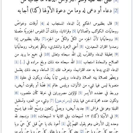
دعاء أو دعى له وما من دعوة الأوّلها (كذا) أجابه
قال بطلميوس الحكيم إنّ الدعاء المستجاب له
أوقات وخواصّ
روحانيّات الكواكب واتّصالاتها
وقراناتها، وذلك أنّ النفوس الجزويّة متّصلة
بروحانيّاتها لأنّ الجزء من الكلّ والكلّ من الجزء.
وقال بطلميوس إذا
رصدوا اقتران السعيدين،
أعني الزهرة والمشتري، وتكلّم بحروف روحانيّاتها
بحقيقة الدعاء والتقرّب إلى الله سبحانه وتعالى
في جميع ما يريد من
الصلاح والسعادة استجاب
الله سبحانه منه ذلك وبلغ مراده في
{...}
الدعاء الذي يدعا به عند اقترانهما، ونعرف تلك
الساعة، وبعد ذلك يغتسل
ويتطهّر للصلاة بينه الصلاة والدعاء، ويلبس ثيابًا بيضًا، ويكون في خلوة
منصوبة ليس فيها شيء من الألوان، ويلبس خاتم
فضّة أو ياقوت أبيض،
ويربط في عضده الأيسر
لؤلؤتين مصرورتين في خرقة كتّان مقصور،
وتكون عنده مجمرة تدخن فيها بلبان
{ومرخرخين}
وشيء من العنبر، وتستقبل
القبلة وهو على فراش
جديد أبيض، ويصلّي ركعتين ويسبّح الله، فيها يسبّح
في الأوّلة (كذا) ١٢ تسبيحات وفي الثانية ٧ تسبيحات،
ويسجد للّه
وحده إلى الأرض وهو يقول اللهمّ إنّي
أعوذ بك يا حيّ قبل كلّ حيّ ويا
حيّ مع كلّ حيّ ويا حيّ
بعد كلّ حيّ ويا خالق كلّ حيّ ويا حيّ بأمره،