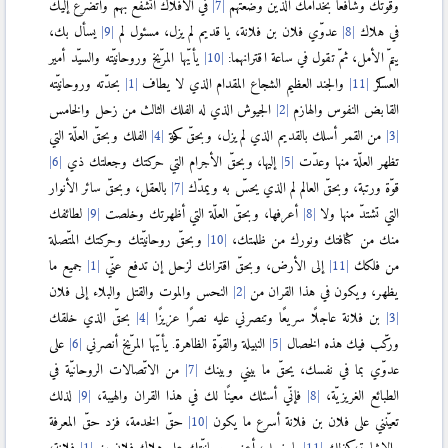
وقوّتك وشافعًا بخدامك الذين وضعتهم
في الأفلاك أتشفّع بهم وأتضرّع إليك
في هلاك
عدوّي فلان بن فلانة، يا قديم لم يزل، مسئول لم
يسأل بك،
يتمّ الأمل، ثمّ تقول في ساعة اقترانهما:
يأيّها المرّيخ وروحانيّته والسيّد أمير
العساكر
والجند العظيم الشجاع المقدام الذي لا يطاف
بحدّته وروحانيّته
القابض النفوس والهازم
الجيوش الذي له الفلك الثالث من زحل والخامس
من القمر أسلك بالقديم الذي لم يزل، وبحقّ حركة
الفلك وبحقّ العلّة التي
تظهر العلّة منها وعدّت
إليها، وبحقّ الأجرام التي حركتك وجعلتك ذي
قوّة ورتبة، وبحقّ العالم لم الذي يحسّ به ويمدّك
بالعقل، وبحقّ سائر الأنوار
التي تشتدّ منها ولا
أعرفها، وبحقّ العلّة التي أظهرتك وخلصت
لطائفك
منك من كثافتك ونورك من ظلمتك،
وبحقّ روحانيّتك وحركتك المتّصلة
من فلكك
إلى الأرض، وبحقّ اقترانك لزحل إن تدفع عنّي
جميع ما
يظهر، ويكون في هذا القران من
النحس والموت والقتل والبلاء إلى فلان
بن فلانة عاجلًا سريعًا وتنصرني عليه نصرًا عزيزًا
بحقّ الذي خلقك
وركّب فيك هذه الخصال
النبيلة والقوّة الظاهرة. يأيّها المرّيخ أنصرني
على
عدوّي بما في نفسك، يحقّ ما بيني وبينك
من الاتّصالات الروحانيّة في
الطبائع الغريزيّة،
فإنّي أسئلك معينًا لك في هذا القران والهيبة،
لذلك
تعيّنني على فلان بن فلانة أسرع ما يكون
حقّ الخدمة، فزد حقّ المعرفة
والإشارة، وكذلك
يا زحل، أعني بروحانيّتك على هلاك فلان بن
فلانة،