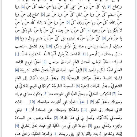
ويحتاج
إليه كلّ حيّ ويا حيّ محيي كلّ حيّ ويا حيّ مهلك كلّ حيّ
ويا
حيّ مسقم كلّ حيّ ويا حيّ شافي كلّ حيّ ويا حيّ غير
محتاج إلى حيّ ويا
حيّ يخافه كلّ حيّ ويا حيّ يرزق كلّ
حيّ ويا حيّ لا يشاء كلّه حيّ يا حيّ
لا يدركه ويا حيّ يرجوه
كلّ حيّ يا حيّ يعبده كلّ حيّ يا حيّ عالم بكلّ حيّ
يا حيّ قاهر
كلّ حيّ يا حيّ له القدرة على كلّ حيّ، يا قديم لم يزل، ويا
مسئول لم يسأل، ويا من برجائه يتمّ الأمل ويذكره
يعبد للأجل استجيب
دعائي برحمتك، يا أرحم
الراحمين ثمّ يقول أيّها السيّد المشتري، السيّد
المبارك، الحارّ الرطب المعتدل العالم الصادق صاحب
الحقّ الورع الزاهد
العظيم الهمّة الكريم المعين
الوفيّ العهد الصادق الودّ فتحقّ فعالك الشريفة
الجميلة النفيسة وتحقّ حركتك الروحانيّة
ويحقّ قريك (كذا) إلى العالم
اللاهوتيّ ويحقّ اقترانك للزهرة
المسعودة الطريفة كونكما في البرج الفلانيّ في
حدّ
للكوكب الفلانيّ وبـحقّ العلّة التي ظهرت منها
وتكون منها في نورك
وسيرتك وتحقّ حركة
{...بحقّ}
العلّة التي أظهرت مواضعك
... الفلك
الثاني نسبتك إلى العقل
والحكمة وطبيعتك على السعادة أن
تبلغني
وتسعدني بكذا وكذا، وتجعل لي في هذا القران
حظّ، ونصيب من السعادة
واليمن، وتمدّني بروج
الجرمة التي في من الكليّة التي فيك بحقّ إشارتي
إليك وشفاعتي لديك والقرابة التي بيني وبينك
والمعرفة العقليّة، وبحقّ هذه