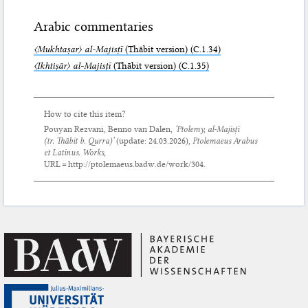
Arabic commentaries
〈Mukhtaṣar〉 al-Majisṭī
(Thābit version) (C.1.34)
〈Ikhtiṣār〉 al-Majisṭī
(Thābit version) (C.1.35)
How to cite this item?
Pouyan Rezvani, Benno van Dalen,
‘Ptolemy,
al-Majisṭī
(tr. Thābit b. Qurra)’
(update:
24.03.2026
),
Ptolemaeus Arabus
et Latinus. Works
,
URL = http://ptolemaeus.badw.de/work/304.