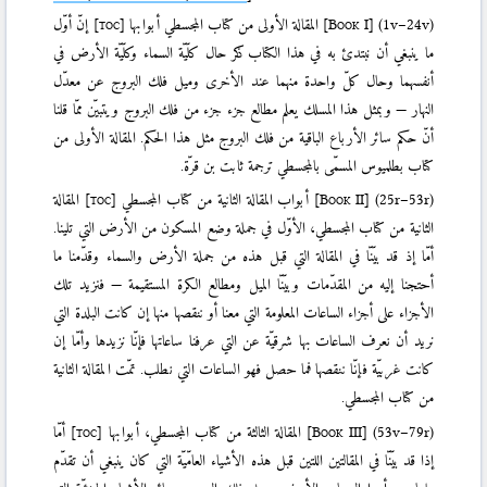
(1v–24v)
]
Book I
[
المقالة الأولى من كتاب المجسطي أبوابها
[toc]
إنّ أوّل
ما ينبغي أن نبتدئ به في هذا الكتاب ذكر حال كلّيّة السماء وكلّيّة الأرض في
أنفسهما وحال كلّ واحدة منهما عند الأخرى وميل فلك البروج عن معدّل
النهار — وبمثل هذا المسلك يعلم مطالع جزء جزء من فلك البروج ويتبيّن ممّا قلنا
أنّ حكم سائر الأرباع الباقية من فلك البروج مثل هذا الحكم. المقالة الأولى من
كتاب بطلميوس المسمّى بالمجسطي ترجمة ثابت بن قرّة.
(25r–53r)
]
Book II
[
أبواب المقالة الثانية من كتاب المجسطي
[toc]
المقالة
الثانية من كتاب المجسطي، الأوّل في جملة وضع المسكون من الأرض التي تلينا.
أمّا إذ قد بيّنّا في المقالة التي قبل هذه من جملة الأرض والسماء وقدّمنا ما
أحتجنا إليه من المقدّمات وبيّنّا الميل ومطالع الكرة المستقيمة — فنزيد تلك
الأجزاء على أجزاء الساعات المعلومة التي معنا أو ننقصها منها إن كانت البلدة التي
نريد أن نعرف الساعات بها شرقيّة عن التي عرفنا ساعاتها فإنّا نزيدها وأمّا إن
كانت غربيّة فإنّا ننقصها فما حصل فهو الساعات التي نطلب. تمّت المقالة الثانية
من كتاب المجسطي.
(53v–79r)
]
Book III
[
المقالة الثالثة من كتاب المجسطي، أبوابها
[toc]
أمّا
إذا قد بيّنّا في المقالتين اللتين قبل هذه الأشياء العامّيّة التي كان ينبغي أن تقدّم