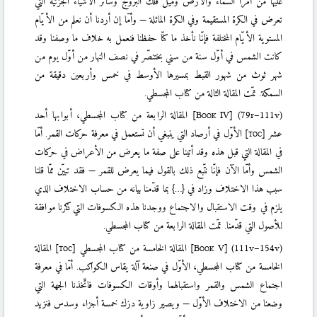
عليها من أمرا السماء والأرض وميل فلك البروج وسائر الأشياء الجزئيّة التي
تعرض في الكرة المستقيمة وفي الكرة المائلة — وأمّا إن أردنا أن نعلم من الأيّام
المستوية الأيّام المختلفة فإنّا نأخذ ما كنّا حفظنا فنعمل به خلاف ما وصفنا وقد
كانت الشمس في أوّل سنة من سني بختنصّر في نصف النهار من أوّل يوم من
شهر ثوث من شهور القبط بمسيرها الأوسط في خمس وأربعين دقيقة من
السمكة. تمّت المقالة الثالة من كتاب المجسطي.
(79r–111v)
]
Book IV
[
المقالة الرابعة من كتاب المجسطي، أبوابها أحد
عشر
[toc]
الأوّل في أرصاد التي ينبغي أن تستعمل في معرفة حركات القمر. أمّا
في المقالة التي قبل هذه وقد أتينا على صفة ما يعرض من الأعراض في حركات
الشمس وأمّا الآن فإنّا نتّبع ذلك بالقول فيما يعرض للقمر — فقد تبيّن ممّا قلنا
سبب هذا الاختلاف وزاد في {…} بما قدّمنا بيانه من حساب الاختلاف الذي
يلزم في وقت الاستقبال والاجتماع ووجدنا هذه الكسوفات التي ذكرنا موافقة
للأصول التي قدّمنا. تمّت المقالة الرابعة من كتاب المجسطي.
(111v–154v)
]
Book V
[
المقالة الخامسة من كتاب المجسطي
[toc]
المقالة
الخامسة من كتاب المجسطي، الأوّل في صنعة آلة يقاس الكواكب. أمّا في معرفة
اجتماع الشمس والقمر واستقبالهما وأوقات الكسوفات فاتّخذنا الجهة التي
وضعنا من الاختلاف الأوّل — ويصير زاوية دزك خمسة أجزاء وسدس فنزيد