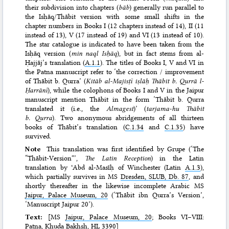
their subdivision into chapters (
bāb
) generally run parallel to
the Isḥāq/​Thābit version with some small shifts in the
chapter numbers in Books I (12 chapters instead of 14), II (11
instead of 13), V (17 instead of 19) and VI (13 instead of 10).
The star catalogue is indicated to have been taken from the
Isḥāq version (
min naql Isḥāq
), but in fact stems from al-
Ḥajjāj’s translation (
A.1.1
). The titles of Books I, V and VI in
the Patna manuscript refer to ‘the correction / improvement
of Thābit b. Qurra’ (
Kitāb al-Majisṭī iṣlāḥ Thābit b. Qurrā l-
Ḥarrānī
), while the colophons of Books I and V in the Jaipur
manuscript mention Thābit in the form ‘Thābit b. Qurra
translated it (i.e., the
Almagest
)’ (
tarjama-hu Thābit
b. Qurra
). Two anonymous abridgements of all thirteen
books of Thābit’s translation (
C.1.34
and
C.1.35
) have
survived.
Note
This translation was first identified by Grupe (‘The
“Thābit-Version”’,
The Latin Reception
) in the Latin
translation by ʿAbd al-Masīḥ of Winchester (Latin
A.1.3
),
which partially survives in MS
Dresden, SLUB, Db. 87
, and
shortly thereafter in the likewise incomplete Arabic MS
Jaipur, Palace Museum, 20
(‘Thābit ibn Qurra’s Version’,
‘Manuscript Jaipur 20’).
Text:
[MS
Jaipur, Palace Museum, 20
; Books VI–VIII:
Patna, Khuda Bakhsh, HL 3390
]