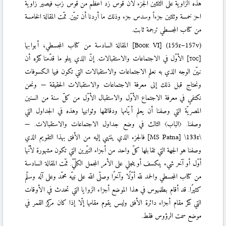
هذه الزاوية على الثلثين الجزء لأنّ قوس زد أعظم من قوس زب فيصير زاوية
احز خمسة وثلثين جزءاً وسدس جزء وذلك ما أردنا أن تبيّن. تمّت المقالة الخامسة
من كتاب المجسطي ترجمة ثابت.
(155r–157v)
]
Book VI
[
المقالة السادسة من كتاب المجسطي، أبوابها
[toc]
الأوّل في الاجتماعات والاستقبالات. إنّ الذي يتلو ما قدّمنا ذكره أن
نبيّن الوجه الذي به نعلم الاجتماعات والاستقبالات التي تكون فيها الكسوفات
ونحتاج قبل ذلك إلى معرفة الاجتماعات والاستقبالات الحقيقة — ونحن
نكتفي في معرفة الاجتماع الأوّل والاستقبال الأوّل من كلّ سنة من السنين
المصريّة التي وصفنا أن يعلم أيّامها ودقائقها وثوانيها وهذه في الجداول التي
وصفنا. 〈الباب〉 الثالث في وضع جداول الاجتماعات والاستقبالات. —
\133r\
[MS Patna]
فالجزء الذي ينتهي إليه من الأفق بهذا التقويم الذي
وصفنا هو الجهة التي تقابلها كلّ واحد من أجزاء النيّرين التي تكون مشهورة لأنّها
أوّل أو آخر شيء ينكسف أو ينجلي على الأمر المجمل الكلّيّ. تمّت المقالة السادسة
من كتاب المجسطي والحمد للّه أوّلًا وآخرًا وصلّى اللّه على نبيّه محمّد وعلى آله وسلّم
كثيرًا. قد أقام بطلميوس في هذا الموضع أجزاء الزوايا التي تحدث في الأوقات
التي ذكر مقام أجزاء دائرة الأفق وليس يقوم مقامها إلّا إذا كان مركز القمر في
موضع سمت الرؤوس فقط.