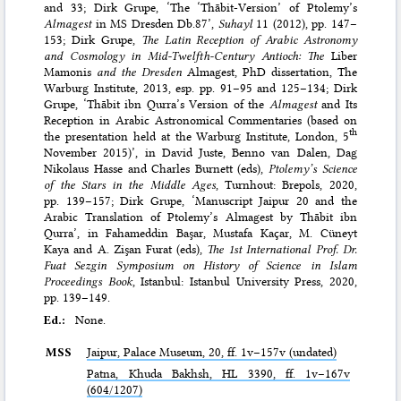
and 33;
Dirk Grupe, ‘The ‘Thābit-Version’ of Ptolemy’s
Almagest
in MS Dresden Db.87’,
Suhayl
11 (2012), pp. 147–
153
;
Dirk Grupe,
The Latin Reception of Arabic Astronomy
and Cosmology in Mid-Twelfth-Century Antioch: The
Liber
Mamonis
and the Dresden
Almagest, PhD dissertation, The
Warburg Institute, 2013
, esp. pp. 91–95 and 125–134;
Dirk
Grupe, ‘Thābit ibn Qurra’s Version of the
Almagest
and Its
Reception in Arabic Astronomical Commentaries (based on
th
the presentation held at the Warburg Institute, London, 5
November 2015)’, in David Juste, Benno van Dalen, Dag
Nikolaus Hasse and Charles Burnett (eds),
Ptolemy’s Science
of the Stars in the Middle Ages
, Turnhout: Brepols, 2020,
pp. 139–157
;
Dirk Grupe, ‘Manuscript Jaipur 20 and the
Arabic Translation of Ptolemy’s Almagest by Thābit ibn
Qurra’, in Fahameddin Başar, Mustafa Kaçar, M. Cüneyt
Kaya and A. Zişan Furat (eds),
The 1st International Prof. Dr.
Fuat Sezgin Symposium on History of Science in Islam
Proceedings Book
, Istanbul: Istanbul University Press, 2020,
pp. 139–149
.
Ed.:
None.
MSS
Jaipur,
Palace Museum
, 20, ff. 1v–157v (undated)
Patna,
Khuda Bakhsh
, HL 3390, ff. 1v–167v
(604/1207)