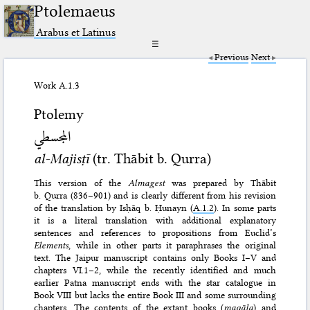
Ptolemaeus
Arabus et Latinus
☰
Previous
Next
Work A.1.3
Ptolemy
المجسطي
al-Majisṭī
(tr. Thābit b. Qurra)
This version of the
Almagest
was prepared by Thābit
b. Qurra (836–901) and is clearly different from his revision
of the translation by Isḥāq b. Ḥunayn (
A.1.2
). In some parts
it is a literal translation with additional explanatory
sentences and references to propositions from Euclid’s
Elements
, while in other parts it paraphrases the original
text. The Jaipur manuscript contains only Books I–V and
chapters VI.1–2, while the recently identified and much
earlier Patna manuscript ends with the star catalogue in
Book VIII but lacks the entire Book III and some surrounding
chapters. The contents of the extant books (
maqāla
) and