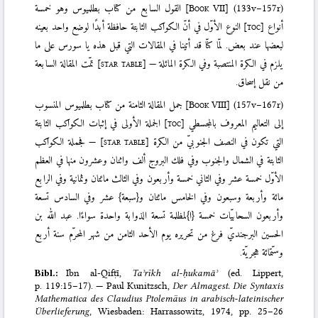
(133v–157r)
]
Book VII
[
القول السابع من كتاب بطلميوس وهو خمسة
أنواع
[toc]
النوع الأوّل في أنّ الكواكب الثابتة حافظة أبدًا لوضع واحد بعينه
لبعضها عند بعض. لمّا كنّا قد أتينا في المقالات التي قبل هذه يا سورس على ما
يلزم في الكرة المنتصبة وفي الكرة المائلة —
[star table]
تمّت المقالة السابعة
من نقل إسحاق.
(157v–167r)
]
Book VIII
[
جمل المقالة الثامنة من كتاب بطلميوس المنسوب
إلى التعاليم المعروف بالمجسطي
[toc]
الجملة الأولى في إثبات الكواكب الثابتة
التي تكون في النصف الجنوبيّ من الكرة
[star table]
— فجملة الكواكب
الثابتة في الشمال والجنوب وفي فلك البروج ألف واثنان وعشرون منها في العظم
الأوّل خمسة عشر وفي الثاني خمسة وأربعون وفي الثالث مائتان وثمانية وفي الرابع
مائة وأربعة وسبعون وفي الخامس مائتان و{سبعة} عشر وفي السادس تسعة
وأربعون السحابيّات خمسة {ا}لمظلمة تسعة الذوابة واحدة سواءًا. عبد الله بن
الحسين البرجنديّ فرغ من تحريره يوم الأحد الثامن من شهر المحرّم سنة أربع
وستّمائة هجريّة.
Bibl.:
Ibn al-Qifṭī,
Taʾrīkh al-ḥukamāʾ
(
ed. Lippert
,
p. 119:15–17). —
Paul Kunitzsch,
Der Almagest. Die Syntaxis
Mathematica des Claudius Ptolemäus in arabisch-lateinischer
Überlieferung
, Wiesbaden: Harrassowitz, 1974
, pp. 25–26