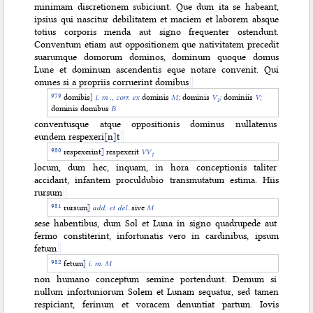
minimam discretionem subiciunt. Que dum ita se habeant,
ipsius qui nascitur debilitatem et maciem et laborem absque
totius corporis menda aut signo frequenter ostendunt.
Conventum etiam aut oppositionem que nativitatem precedit
suarumque domorum dominos, dominum quoque domus
Lune et dominum ascendentis eque notare convenit. Qui
omnes si a propriis corruerint domibus
domibis
]
i. m ., corr. ex
dominis
M;
dominis
V
;
dominiis
V;
1
dominis domibus
B
conventusque atque oppositionis dominus nullatenus
eundem respexeri
[
n
]
t
respexerint
]
respexerit
VV
1
locum, dum hec, inquam, in hora conceptionis taliter
accidant, infantem proculdubio transmutatum estima. Hiis
rursum
rursum
]
add. et del.
sive
M
sese habentibus, dum Sol et Luna in signo quadrupede aut
fermo constiterint, infortunatis vero in cardinibus, ipsum
fetum
fetum
]
i. m. M
non humano conceptum semine portendunt. Demum si
nullum infortuniorum Solem et Lunam sequatur, sed tamen
respiciant, ferinum et voracem denuntiat partum. Iovis