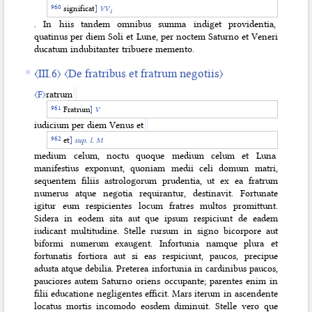
significat
]
VV
1
. In hiis tandem omnibus summa indiget providentia,
quatinus per diem Soli et Lune, per noctem Saturno et Veneri
ducatum indubitanter tribuere memento.
〈III.6〉
〈De fratribus et fratrum negotiis〉
〈F〉
ratrum
Fratrum
]
V
iudicium per diem Venus et
et
]
sup. l. M
medium celum, noctu quoque medium celum et Luna
manifestius exponunt, quoniam medii celi domum matri,
sequentem filiis astrologorum prudentia, ut ex ea fratrum
numerus atque negotia requirantur, destinavit. Fortunate
igitur eum respicientes locum fratres multos promittunt.
Sidera in eodem sita aut que ipsum respiciunt de eadem
iudicant multitudine. Stelle rursum in signo bicorpore aut
biformi numerum exaugent. Infortunia namque plura et
fortunatis fortiora aut si eas respiciunt, paucos, precipue
adusta atque debilia. Preterea infortunia in cardinibus paucos,
pauciores autem Saturno oriens occupante; parentes enim in
filii educatione negligentes efficit. Mars iterum in ascendente
locatus mortis incomodo eosdem diminuit. Stelle vero que