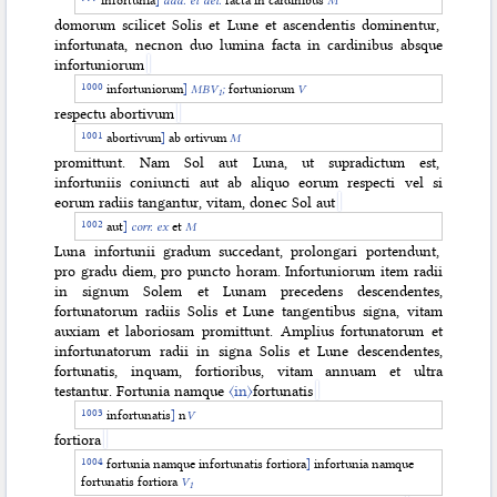
domorum scilicet Solis et Lune et ascendentis dominentur,
infortunata, necnon duo lumina facta in cardinibus absque
infortuniorum
infortuniorum
]
MBV
;
fortuniorum
V
1
respectu abortivum
abortivum
]
ab ortivum
M
promittunt. Nam Sol aut Luna, ut supradictum est,
infortuniis coniuncti aut ab aliquo eorum respecti vel si
eorum radiis tan
gantur, vitam, donec Sol aut
aut
]
corr. ex
et
M
Luna infortunii gradum succedant, prolongari portendunt,
pro gradu diem, pro puncto horam. Infortuniorum item radii
in signum Solem et Lunam precedens descendentes,
fortunatorum radiis Solis et Lune tangentibus signa, vitam
auxiam et laboriosam promittunt. Amplius fortunatorum et
infortunatorum radii in signa Solis et Lune descendentes,
fortunatis, inquam, fortioribus, vitam annuam et ultra
testantur. Fortunia namque
〈in〉
fortunatis
infortunatis
]
n
V
fortiora
fortunia namque infortunatis fortiora
]
infortunia namque
fortunatis fortiora
V
1