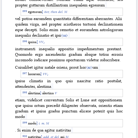
propter guttarum distillantium inequalem egressum
egressum
]
iter, then del. M
vel potius earumdem quantitatis differentiam aberrantes. Alii
quidem virga, sed propter sciotheros tortuosi declinationem
eque decepti. Solis enim remotio et eorumdem astrologorum
inequalis declinatio et ipsi
〈us〉
ipsius
]
VV
1
instrumenti inequalis appositio impedimentum prestant.
Quomodo ergo ascendentis gradum absque totius erroris
incomodo iudicare possimus oportunum videtur subscribere.
Cuiuslibet igitur natale oriens, prout hor
〈ar〉
um
horarum
]
VV
1
ipsius climatis in quo quis nascitur ratio postulat,
attendentes, alestima
alestima
]
alestina
V
etiam, videlicet conventum Solis et Lune aut oppositionem
que ipsius ortum precedit diligenter observata, orientis etiam
gradum et ipsius gradus punctum elicere poterit quis hoc
modo
modo
]
i. m. M
. Si enim de qua agitur nativitas
nativitas
]
add. et del.
asi
M