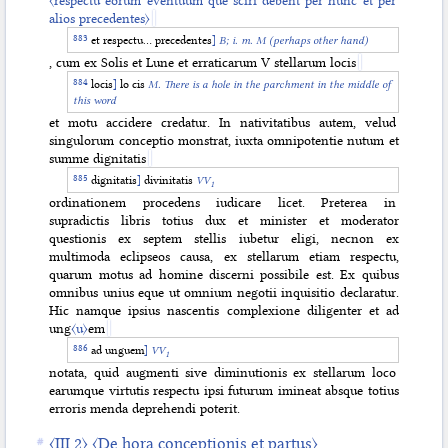
〈respectu eorum eventuum que sciri debent per hunc et per
alios precedentes〉
et respectu… precedentes
]
B; i. m. M (perhaps other hand)
, cum ex Solis et Lune et erraticarum V stellarum locis
〈III.1〉
〈Que sit inter prescriptos et presentes libros differentia〉
locis
]
lo cis
M. There is a hole in the parchment in the middle of
〈III.2〉
〈De hora conceptionis et partus〉
this word
〈III.3〉
〈De orientis gradu perfectissime investigando〉
et motu accidere credatur. In nativitatibus autem, velud
〈III.4〉
〈De hiis que ad nascentem pertinent et de eorum congrua
singulorum conceptio monstrat, iuxta omnipotentie nutum
et
ordinatione〉
summe dignitatis
〈III.5〉
〈De parentibus〉
dignitatis
]
divinitatis
VV
1
〈III.6〉
〈De fratribus et fratrum negotiis〉
ordinationem procedens iudicare licet. Preterea in
〈III.7〉
〈De sexu, utrum scilicet sit masculus an femina〉
supradictis libris totius dux et minister et moderator
〈III.8〉
〈De numero,
〈utrum〉
videlicet gemelli si
〈n〉
t an plures〉
questionis ex septem stellis iubetur eligi, necnon ex
〈III.9〉
〈De monstruosis et transmutatis et que simiarum gerunt
multimoda eclipseos causa, ex stellarum etiam respectu,
speciem et si que sint in corpore signa〉
quarum motus ad homine discerni possibile est. Ex quibus
〈III.10〉
〈De educatione, utrum scilicet sit abortivum an si nativitatis
omnibus unius eque ut omnium negotii inquisitio declaratur.
tempora natus ad nutricationis annos preveniat〉
Hic namque ipsius nascentis complexione diligenter et ad
〈III.11〉
〈De vita et vivendi quantitate〉
ung
〈u〉
em
〈III.12〉
〈De statu corporis et forma et complexione〉
ad unguem
]
VV
〈III.13〉
〈De accidentibus et diuturnis corporum passionibus et
1
morbis〉
notata, quid augmenti sive diminutionis ex stellarum loco
〈III.14〉
〈De anime proprietatibus et de hiis que ad corpus
earumque virtutis respectu ipsi futurum imineat absque totius
pertinent〉
erroris menda deprehendi poterit.
〈III.14〉
〈De anime proprietatibus〉
〈III.2〉
〈De hora conceptionis et partus〉
〈IV〉