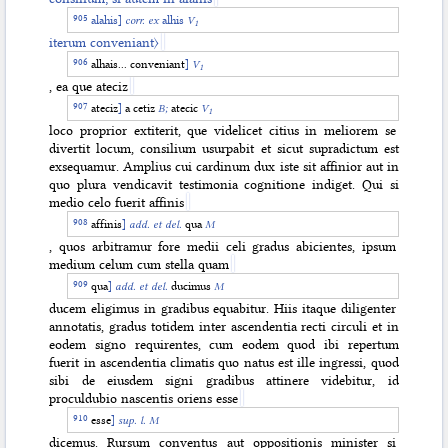
alahis
]
corr. ex
alhis
V
1
iterum conveniant〉
alhais... conveniant
]
V
1
, ea que ateciz
ateciz
]
a cetiz
B;
atecic
V
1
loco proprior extiterit, que videlicet citius in meliorem se
divertit locum, consilium usurpabit et sicut supradictum est
exsequamur. Amplius cui cardinum dux iste sit affinior aut in
quo plura vendicavit testimonia cognitione indiget. Qui si
medio celo fuerit affinis
affinis
]
add. et del.
qua
M
, quos arbitramur fore medii celi gradus abicientes, ipsum
medium celum cum stella quam
qua
]
add. et del.
ducimus
M
ducem eligimus in gradibus equabitur. Hiis itaque diligenter
annotatis, gradus totidem inter ascendentia recti circuli et in
eodem signo requirentes, cum eodem quod ibi repertum
fuerit in ascendentia climatis quo natus est ille ingressi, quod
sibi de eiusdem signi gradibus attinere videbitur, id
proculdubio nascentis oriens esse
esse
]
sup. l.
M
dicemus. Rursum conventus aut oppositionis minister si