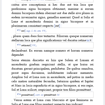
coitus sive conceptionis si hec duo aut tria loca que
prediximus signa bicorpora obtineant, maxime si eorum
domini bicorpora itidem oberrant aut due stelle sive plures in
eodem inveniantur signo, gemellos asserunt. Quod si Solis et
Lune et ascendentis domini in signo bicorpore et in
plurimarum consistant respectu
[
est
]
est
]
sup. l. M;
om. VV
1
, plures quam duos fore testantur. Filiorum quoque numerum
stellarum loca que plus significationis vel ducatus retine
〈n〉
t
retinent
]
VV
1
declarabunt. Ex eorum namque numero et horum numerus
dependet.
Sexus etenim discretio ex hiis que Solem et Lunam et
ascendentis gradum respiciunt stellis, ut que huius rei
ducatum gerunt principalem, perhibetur. De quibus omnibus,
prout supra docuimus, indubitanter iudicare memento.
Amplius Sol et Luna non in ascendente, sed potius in medio
celo matres naturaliter fecundas, Saturnus quidem et Iupiter
et Mars in locis supradictis et in signo bicorpore, si eos regie,
Sol et Luna scilicet, respiciant, proprie tres filios promittunt
promittunt
]
corr. ex
permittunt
M
. Venus autem et Luna cum Mercurio et ipse femineus in
Solis et Lune que filios prestant respectu tres indicant