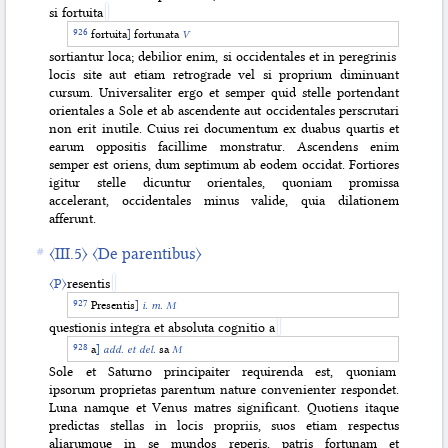
si fortuita
fortuita
]
fortunata
V
sortiantur loca; debilior enim, si occidentales et in peregrinis
locis site aut etiam retrograde vel si proprium diminuant
cursum. Universaliter ergo et semper quid stelle portendant
orientales a Sole et ab ascendente aut occidentales perscrutari
non erit inutile. Cuius rei documentum ex duabus quartis et
earum oppositis facillime monstratur. Ascendens enim
semper est oriens, dum septimum ab eodem occidat. Fortiores
igitur stelle dicuntur orientales, quoniam promissa
accelerant, occidentales minus valide, quia dilationem
afferunt.
〈III.5〉
〈De parentibus〉
〈P〉
resentis
Presentis
]
i. m. M
questionis integra et absoluta cognitio a
a
]
add. et del.
sa
M
Sole et Saturno principaiter requirenda est, quoniam
ipsorum proprietas parentum nature convenienter respondet.
Luna namque et Venus matres significant. Quotiens itaque
predictas stellas in locis propriis, suos etiam respectus
aliarumque in se mundos reperis, patris fortunam et