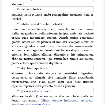
alestima
alestima
]
alestina
V
sequatur, Solis et Lune gradu principaliter assumpto, nam si
izticbel
izticbel
]
iztichel
B;
ictihel
V;
ictibel
V
1
illius qui supra terram fuerit, singularum non minus
stellarum gradus et collocationem in ipsa nativitate veritate
previa eque investigare oportet. Deinde ipsius conventus
gradus, utrum scilicet planeta sit minister sive potius dux, ex
V locis eligendus occurit. Si enim ternarii dominus consistat
aut domus aut regni aut termini aut faciei vel quis horum in
oriente, Soli scilicet affinior, discurrit et hic principatum
obtinere merito censetur. Qui autem hec omnia aut saltem
preter ceteros quid vendicet dignitatis
dignitatis
]
diginitatis
M
et quem in hora nativitatis gradum possidebat diligentius
perscrutato, ad climatis sive regionis illius ascendentia
recurrendum erit. Nam quem inter ipsa huic numero
equalem reperies, eum profecto orientis gradum
gradum
]
add. et del.
lice
M
affirmare licebit. Quotiens igitur due vel plures stelle in
ducatu conveniant,
〈alhais domino huiusmodi ascribetur
consilium; si autem in alahis