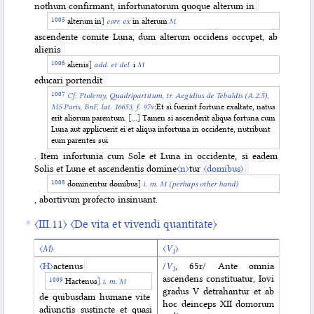
nothum confirmant, infortunatorum quoque alterum in
alterum in
]
corr. ex
in alterum
M
ascendente comite Luna, dum alterum occidens occupet, ab
alienis
alienis
]
add. et del.
i
M
educari portendit
Cf.
Ptolemy, Quadripartitum, tr. Aegidius de Tebaldis
(A.2.5),
MS Paris, BnF, lat. 16653,
f. 97v
:Et si fuerint fortune exaltate, natus
erit aliorum parentum.
[
...
]
Tamen si ascenderit aliqua fortuna cum
Luna aut applicuerit ei et aliqua infortuna in occidente, nutribunt
eum parentes sui
. Item infortunia cum Sole et Luna in occidente, si eadem
Solis et Lune et ascendentis domine
〈n〉
tur
〈domibus〉
dominentur domibus
]
i. m. M (perhaps other hand)
, abortivum profecto insinuant.
〈III.11〉
〈De vita et vivendi quantitate〉
〈
M
〉
〈
V
〉
1
〈H〉
actenus
/
V
, 65r/ Ante omnia
1
ascendens constituatur, Iovi
Hactenus
]
i. m. M
gradus V detrahantur et ab
de quibusdam humane vite
hoc deinceps XII domorum
adiunctis sustincte et quasi