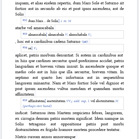
inquam, et alias eisdem repertis, dum Mars Sole et Saturno sit
fortior aut in secundo ab eis et post ipsos ascendens, aut de
Solis
dum Mars... de Solis
]
i. m.
M
atarbe vel amaucabala
almaucabala
]
almacabala
V;
almuchabala
V
1
, hoc est a cardinibus cadens Saturno
〈se〉
se
]
V
1
aplicet, patris morbum denuntiat. Si autem in cardinibus aut
in hiis que cardines secuntur quod prediximus accidat, patris
languidam et brevem vitam innuit. In ascendente quoque et
medio celo aut in hiis que illa secuntur, brevem vitam. In
septimo aut quarto hec infortunia aut in sequentibus
langorem minantur. Nam et Mars fortior Sole vel dignior et
post ipsum ascendens vultus mendam et quamdam mortis
affinitatem
affinitatem
]
austeritatem
VV
;
add. sup. l.
vel absteritatem
M
1
(perhaps oter hand)
indicat. Saturnus item Martem respiciens febres, langorem,
ex cirrugia demum patris mortem significat. Idem namque in
Solis tetragono aut oppositione patris post morbi
diuturnitatem ex frigido humore mortem procedere testatur.
Matris rursum annos annorumque