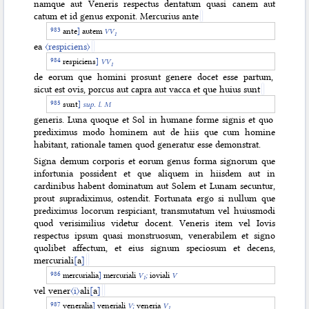
namque aut Veneris respectus dentatum quasi canem aut
catum et id genus exponit. Mercurius ante
ante
]
autem
VV
1
ea
〈respiciens〉
respiciens
]
VV
1
de eorum que homini prosunt genere docet esse partum,
sicut est ovis, porcus aut capra aut vacca et que huius sunt
sunt
]
sup. l. M
generis. Luna quoque et Sol in humane forme signis et quo
prediximus modo hominem aut de hiis que cum homine
habitant, rationale tamen quod generatur esse demonstrat.
Signa demum corporis et eorum genus forma signorum que
infortunia possident et que aliquem in hiisdem aut in
cardinibus habent dominatum aut Solem et Lunam secuntur,
prout supradiximus, ostendit. Fortunata ergo si nullum que
prediximus locorum respiciant, transmutatum vel huiusmodi
quod verisimilius videtur docent. Veneris item vel Iovis
respectus ipsum quasi monstruosum, venerabilem et signo
quolibet affectum, et eius signum speciosum et decens,
mercuriali
[
a
]
mercurialia
]
mercuriali
V
;
ioviali
V
1
vel vener
〈i〉
ali
[
a
]
veneralia
]
veneriali
V;
veneria
V
1