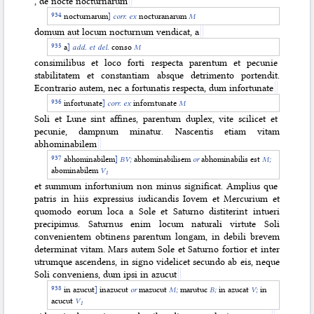
, de nocte nocturnarum
nocturnarum
]
corr. ex
nocturanarum
M
domum aut locum nocturnum vendicat, a
a
]
add. et del.
conso
M
consimilibus et loco forti respecta parentum et pecunie
stabilitatem et constantiam absque detrimento portendit.
Econtrario autem, nec a fortunatis respecta, dum infortunate
infortunate
]
corr. ex
inforntunate
M
Soli et Lune sint
affines, parentum duplex, vite scilicet et
pecunie, dampnum minatur. Nascentis etiam vitam
abhominabilem
abhominabilem
]
BV;
abhominabilisem
or
abhominabilis est
M;
abominabilem
V
1
et summum infortunium non minus significat. Amplius que
patris in hiis expressius iudicandis Iovem et Mercurium et
quomodo eorum loca a Sole et Saturno distiterint intueri
precipimus. Saturnus enim locum naturali virtute Soli
convenientem obtinens parentum longam, in debili brevem
determinat vitam. Mars autem Sole et Saturno fortior et inter
utrumque ascendens, in signo videlicet secundo ab eis, neque
Soli conveniens, dum ipsi in azucut
in azucut
]
inazucut
or
mazucut
M;
marutuc
B;
in azucat
V;
in
acucut
V
1