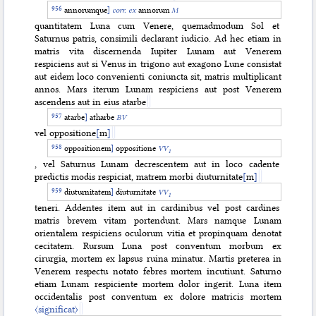
annorumque
]
corr. ex
annorum
M
quantitatem Luna cum Venere, quemadmodum Sol et
Saturnus patris, consimili decla
rant iudicio. Ad hec etiam in
matris vita discernenda Iupiter Lunam aut Venerem
respiciens aut si Venus in trigono aut exagono Lune consistat
aut eidem loco convenienti coniuncta sit, matris multiplicant
annos. Mars iterum Lunam respiciens aut post Venerem
ascendens aut in eius atarbe
atarbe
]
atharbe
BV
vel oppositione
[
m
]
oppositionem
]
oppositione
VV
1
, vel Saturnus Lunam decrescentem aut in loco cadente
predictis modis respiciat, matrem morbi diuturnitate
[
m
]
diuturnitatem
]
diuturnitate
VV
1
teneri. Addentes item aut in cardinibus vel post cardines
matris brevem vitam portendunt. Mars namque Lunam
orientalem respiciens oculorum vitia et propinquam denotat
cecitatem. Rursum Luna post conventum morbum ex
cirurgia, mortem ex lapsus ruina minatur. Martis preterea in
Venerem respectu notato febres mortem incutiunt. Saturno
etiam Lunam respiciente mortem dolor ingerit. Luna item
occidentalis post conventum ex dolore matricis mortem
〈significat〉