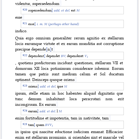
videntur, supersedendum
supersedendum
]
add. et del.
est
M
esse
esse
]
i. m. M (perhaps other hand)
indico.
Quia ergo omnium generaliter rerum agnitio ex stellarum
locis earumque virtute et ex earum munditia aut corruptione
precipue depende
[
n
]
t
dependent
]
dependet
BV;
dependeret
V
1
, quotiens predictorum incidunt questiones, stellarum VII et
domorum XII loca potissimum considerare iubemur. Eorum
tamen que patris sunt medium celum et Sol ducatum
optinent. Deinceps quoque oriens
oriens
]
add. et del
. ipse
M
ipsum, stelle etiam in hoc habentes aliquid dignitatis que
tunc demum inhabitant loca perscrutari non erit
incongruum. Ex earum
earum
]
add. et del.
l
M
enim fortitudine et impotentia, tam in nativitate, tam
tam
]
quam
BVV
1
in ipsius qui nascitur eductione iudicium emanat. Efficacior
enim est stellarum promissio, si orientales sint et mascule vel