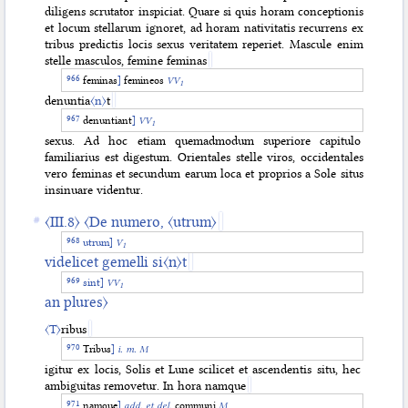
diligens scrutator inspiciat. Quare si quis horam conceptionis
et locum stellarum ignoret, ad horam nativitatis recurrens ex
tribus predictis locis sexus veritatem reperiet. Mascule enim
stelle masculos, femine feminas
feminas
]
femineos
VV
1
denuntia
〈n〉
t
denuntiant
]
VV
1
sexus. Ad hoc etiam quemadmodum superiore capitulo
familiarius est digestum. Orientales stelle viros, occidentales
vero feminas et secundum earum loca et proprios a Sole situs
insinuare videntur.
〈III.8〉
〈De numero,
〈utrum〉
utrum
]
V
1
videlicet gemelli si
〈n〉
t
sint
]
VV
1
an plures〉
〈T〉
ribus
Tribus
]
i. m. M
igitur ex locis, Solis et Lune scilicet et ascendentis situ, hec
ambiguitas removetur. In hora namque
namque
]
add. et del.
communi
M