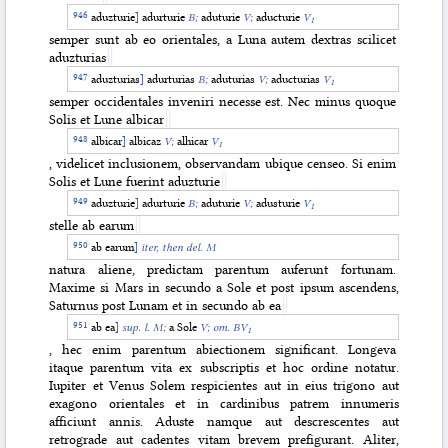
aduzturie
]
adurturie
B;
aduturie
V;
aducturie
V
1
semper sunt ab eo orientales, a Luna autem dextras scilicet
aduzturias
aduzturias
]
adurturias
B;
aduturias
V;
aducturias
V
1
semper occidentales inveniri necesse est. Nec minus quoque
Solis et Lune albicar
albicar
]
albicaz
V;
alhicar
V
1
, videlicet inclusionem, observandam ubique censeo. Si enim
Solis et Lune fuerint aduzturie
aduzturie
]
adurturie
B;
aduturie
V;
adusturie
V
1
stelle ab earum
ab earum
]
iter, then del.
M
natura aliene, predictam parentum auferunt fortunam.
Maxime si Mars in secundo a Sole et post ipsum ascendens,
Saturnus post Lunam et in secundo ab ea
ab ea
]
sup. l.
M;
a Sole
V;
om.
BV
1
, hec enim parentum abiectionem significant. Longeva
itaque parentum vita ex subscriptis et hoc ordine notatur.
Iupiter et Venus Solem respicientes aut in eius trigono aut
exagono orientales et in cardinibus patrem innumeris
afficiunt annis. Aduste namque aut descrescentes aut
retrograde aut cadentes vitam brevem prefigurant. Aliter,