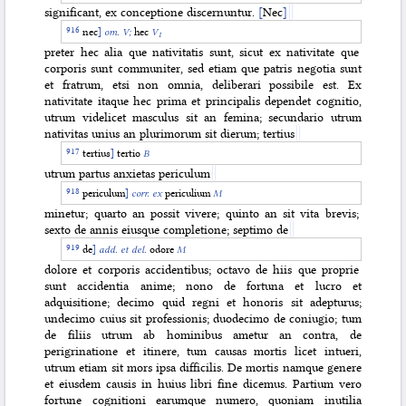
significant, ex conceptione discernuntur.
[
Nec
]
nec
]
om.
V;
hec
V
1
preter hec alia que nativitatis sunt, sicut ex nativitate que
corporis sunt communiter, sed etiam que patris negotia sunt
et fratrum, etsi non omnia, deliberari possibile est. Ex
nativitate itaque hec prima et principalis dependet cognitio,
utrum videlicet masculus sit an femina; secundario utrum
nativitas unius an plurimorum sit dierum; tertius
tertius
]
tertio
B
utrum partus anxietas periculum
periculum
]
corr. ex
periculium
M
minetur; quarto an possit vivere; quinto an sit vita brevis;
sexto de annis eiusque completione; septimo de
de
]
add. et del.
odore
M
dolore et corporis accidentibus; octavo de hiis que proprie
sunt accidentia anime; nono de fortuna et lucro et
adquisitione; decimo quid regni et honoris sit adepturus;
undecimo cuius sit professionis; duodecimo de coniugio; tum
de filiis utrum
ab hominibus ametur an contra, de
perigrinatione et itinere, tum causas mortis licet intueri,
utrum etiam sit mors ipsa difficilis. De mortis namque genere
et eiusdem causis in huius libri fine dicemus. Partium vero
fortune cognitioni earumque numero, quoniam inutilia