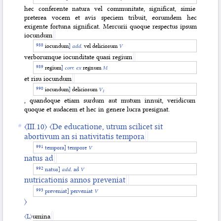
hec conferente natura vel communitate, significat, simie
preterea vocem et avis speciem tribuit, eorumdem hec
exigente fortuna significat. Mercurii quoque respectus ipsum
iocundum
iocundum
]
add.
vel deliciosum
V
verborumque iocunditate quasi regium
regium
]
corr. ex
regnum
M
et risu iocundum
iocundum
]
deliciosum
V
1
, quandoque etiam surdum aut mutum innuit, veridicum
quoque et audacem et hec in genere lucra presignat.
〈III.10〉
〈De educatione, utrum scilicet sit
abortivum an si nativitatis tempora
tempora
]
tempore
V
natus ad
natus
]
add.
ad
V
nutricationis annos preveniat
preveniat
]
perveniat
V
〉
〈L〉
umina