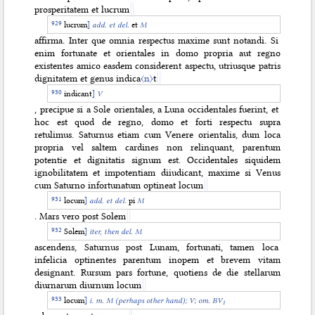
prosperitatem et lucrum
lucrum
]
add. et del.
et
M
affirma. Inter que omnia respectus maxime sunt notandi. Si
enim fortunate et orientales in domo propria aut regno
existentes amico easdem considerent aspectu, utriusque patris
dignitatem et genus indica
〈n〉
t
indicant
]
V
, precipue si a Sole orientales, a Luna occidentales fuerint, et
hoc est quod de regno, domo et forti respectu supra
retulimus. Saturnus etiam cum Venere orientalis, dum loca
propria vel saltem cardines non relinquant, parentum
potentie et dignitatis signum est. Occidentales siquidem
ignobilitatem et impotentiam diiudicant, maxime si Venus
cum Saturno infortunatum optineat locum
locum
]
add. et del.
pi
M
. Mars vero post Solem
Solem
]
iter, then del. M
ascendens, Saturnus post Lunam, fortunati, tamen loca
infelicia optinentes parentum inopem et brevem vitam
designant. Rursum pars fortune, quotiens de die stellarum
diurnarum diurnum locum
locum
]
i. m.
M (perhaps other hand);
V; om. BV
1