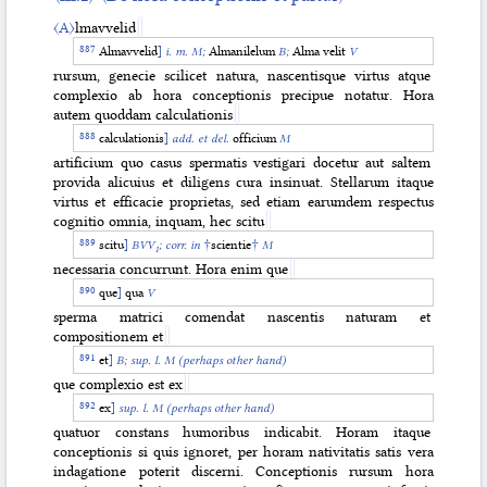
〈A〉
lmavvelid
〈IV.1〉
〈De terminis divitum et potentum〉
Almavvelid
]
i. m. M;
Almanilelum
B;
Alma velit
V
〈IV.2〉
〈De terminis divitiarum et modo〉
rursum, genecie scilicet natura, nascentisque virtus atque
〈IV.3〉
〈De dignitatis termino et potentie obtentu〉
complexio ab hora conceptionis precipue notatur. Hora
〈IV.4〉
〈De negotiorum sive potius officiorum qualitate〉
autem quoddam calculationis
〈IV.5〉
〈De utriusque sexus coniugio〉
calculationis
]
add. et del.
officium
M
〈IV.6〉
〈De filiis et liberis〉
artificium quo casus spermatis vestigari docetur aut saltem
〈IV.7〉
〈De amicitia et odio〉
provida alicuius et diligens cura insinuat. Stellarum itaque
〈IV.8〉
〈De itineribus et peregrinatione〉
virtus et efficacie proprietas, sed etiam earumdem respectus
〈IV.9〉
〈De morte et eius causis〉
cognitio omnia, inquam, hec scitu
〈IV.10〉
scitu
]
BVV
;
corr. in
†
scientie
†
M
1
necessaria concurrunt. Hora enim que
que
]
qua
V
sperma matrici comendat nascentis naturam et
compositionem et
et
]
B; sup. l. M (perhaps other hand)
que complexio est ex
ex
]
sup. l. M (perhaps other hand)
quatuor constans humoribus indicabit. Horam itaque
conceptionis si quis ignoret, per horam nativitatis satis vera
indagatione poterit discerni. Conceptionis rursum hora