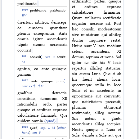
ordinentur partes, quoque
prolibando
et ordines expressa
prolibando
]
prelibando
calculatione firmantur.
BV
Quam stellarum rectificatio
disertum arbitror, deinceps
sequatur necesse est. Post
de eiusdem quantitate
hec consilii moderatorem
plenius exsequemur. Ante
sive ministrum qui alhileg
omnia igitur ascendentis
dicitur inquirere restat.
utpote summe necessaria
Huius sunt V loca: medium
occurrit
celum, ascendens, XI
domus, septima et nona. Sol
occurrit
]
corr. in
ocurit
M
igitur de die his V locis
repertus alhileg statuatur,
agnitio, eo ante quinque
sin autem Luna. Que si ab
primum
his fuerit aliena locis,
ante quinque primi
]
quecumque stella in loco
corr. ex
†
...
†
M
Solis et in ascedente, in
gradibus detractis
oppositione aut conventu,
constituto, domorum XII
que nativitatem precessit,
rationabilis ordo, partes
plurima obtinuerit
quoque et cardines expressa
testimonia, alileg notetur.
calculatione firmandi. Que
Sin autem a gradu
quidem omnia
〈quod〉
ascendentis alileg accipies.
quod
]
sup. l. M
(
other
Noctu quoque a Luna et
hand
)
;
om. V
Sole, deinde a Sole aut que