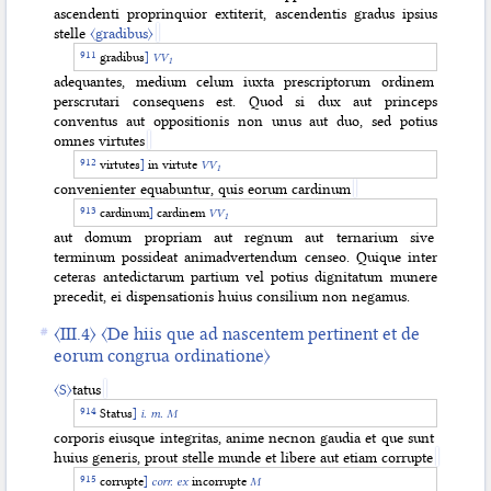
ascendenti proprinquior extiterit, ascendentis gradus ipsius
stelle
〈gradibus〉
gradibus
]
VV
1
adequantes, medium celum iuxta prescriptorum ordinem
perscrutari consequens est. Quod si dux aut princeps
conventus aut oppositionis non unus aut duo, sed potius
omnes virtutes
virtutes
]
in virtute
VV
1
convenienter equabuntur, quis eorum cardinum
cardinum
]
cardinem
VV
1
aut domum propriam aut regnum aut ternarium sive
terminum possideat animadvertendum censeo. Quique inter
ceteras antedictarum partium vel potius dignitatum munere
precedit, ei dispensationis huius consilium non negamus.
〈III.4〉
〈De hiis que ad nascentem pertinent et de
eorum congrua ordinatione〉
〈S〉
tatus
Status
]
i. m. M
corporis eiusque integritas, anime necnon gaudia et que sunt
huius generis, prout stelle munde et libere aut etiam corrupte
corrupte
]
corr. ex
incorrupte
M