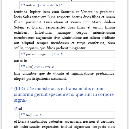
indicant
]
add. et del.
fi
M
feminas. Iupiter item cum Saturno et Venere in predictis
locis Solis tanquam Lune respectu beatus duos filios et unam
filiam portendit. Luna etiam et Venus cum Marte ibidem
Solem et Lunam respicientes duas filias et unum filium
exhibent. Infortunia namque corpus monstruosum
membrorum augmento sive diminutione aut saltem ariditate
aut aliquod semper mendosum et turpe conferunt, dum
stellis, inquam, que filios prebent iungantur
prebent iungantur
]
i. m. M
aut si in
si in
]
corr. ex
sive
M
hiis omnibus que de ducatu et significatione prediximus
aliquid participationis assumant.
〈III.9〉
〈De monstruosis et transmutatis et que
simiarum gerunt speciem et si que sint in corpore
signa〉
〈S〉
ol
Sol
]
i. m. M
et Luna a cardinibus cadentes, ascendens, necnon et cardines
ab infortunatis expressius inclusi signorum corporis non