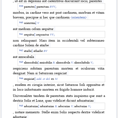
, id est in depressis aut cadentibus discurrant locis, parentes
parentes
]
parentum
BVV
1
morbos, in cardine vero aut post cardinem, morbum et vitam
brevem, precipue si hec que cardinem
〈orientem〉
orientem
]
V
aut medium celum sequitur
sequitur
]
sequuntur
VV
1
non relinquant. Mars item in occidentali vel subterraneo
cardine Solem de atarbe
atarbe
]
atharbe
BV
aut amucabala
almucabala
]
amicabilia
B;
almucabula
V;
almuchabala
V
1
respiciens subitam parentum mortem et oculorum vitia
designat. Nam si Saturnum respiciat
respiciat
]
add. et del.
ex
M
, eosdem ex cirugia interire, sicut Saturnus Soli oppositus et
in loco infortunato mortem ex frigido humore inducit.
Universaliter tandem de parentum statu inquirens que sunt a
dextris Solis et Lune, quas videlicet dicunt aduzaturias
aduzaturias
]
aduraturias
B;
aducurias
V;
aducturias
V
1
, notare memento. Stelle enim Solis respectu dextre videlicet
aduzturie