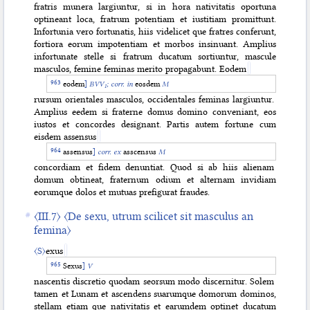
fratris munera largiuntur, si in hora nativitatis oportuna
optineant loca, fratrum potentiam et iustitiam promittunt.
Infortunia vero fortunatis, hiis videlicet que fratres conferunt,
fortiora eorum impotentiam et morbos insinuant. Amplius
infortunate stelle si fratrum ducatum sortiuntur, mascule
masculos, femine feminas merito propagabunt. Eodem
eodem
]
BVV
;
corr. in
eosdem
M
1
rursum orientales masculos, occidentales feminas largiuntur.
Amplius eedem si fraterne domus domino conveniant, eos
iustos et concordes designant. Partis autem fortune cum
eisdem assensus
assensus
]
corr. ex
asscensus
M
concordiam et fidem denuntiat. Quod si ab hiis alienam
domum obtineat, fraternum odium et alternam invidiam
eorumque dolos et mutuas prefigurat fraudes.
〈III.7〉
〈De sexu, utrum scilicet sit masculus an
femina〉
〈S〉
exus
Sexus
]
V
nascentis discretio quodam seorsum modo discernitur. Solem
tamen et Lunam et ascendens suarumque domorum dominos,
stel
lam etiam que nativitatis et earumdem optinet ducatum