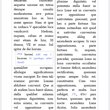
stellarum collocatio
plurime dignitatis vel
sequatur necesse est; totius
potestatis stella fuerit in
denique consilii
loco Lune aut in conventu
moderatorem sive potius
sive oppositione que
ministrum hoc in loco
nativitatem precessit, post
restat aperire. Nam et ipse
hec a parte fortune. Sin
in zodiaco V specialiter loca
autem notandum erit quod
vendicavit. Medium,
si nativitas conventum
inquam, celum et oriens
sequatur, alileg ab
sunt etiam de hiis, XI
ascendente accipies. Si vero
domus, VII et nona. Sol
oppositionem, a parte
igitur de die horum
fortune. Si, inquam,
nativitatem conventus
horum
]
add. sup. l.
locorum
M (perhaps other
precedat, quoniam Luna in
hand)
hora conventus occultatur
quemlibet occupans
et lumine deficit, ascendens
alhilegie significationis
rectificatum, quoniam
vicem suscipiet. Eo item tali
ipsum semper Solis est,
numine privato Lunam
constituatur. Cum vero
abhibere convenit. Que si
oppositionem, quoniam
ab eisdem locis fuerit aliena,
perfecta et multa luce
stella quelibet solarem
refulget, /
V
, 65v/ pars
1
excipiens dignitatem, non
fortune, quoniam ipsa de
extra oriens, in conventu
nocte ascendens Lune
vel oppositione que
dicitur, Solis ascendenti