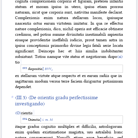
cognita complexionem corporis et figuram, preterea infantis
statum et moram ipsius in utero, ipsius etiam prorsus
naturam, sicut que corporis sunt, nativitas manifeste declarat.
Complexionis enim natura stellarum locos, ipsiusque
nascentis ortus earum virtutem imitatur. In qua re effectus
nature complexionis, dico, nichil operis aut efficacie obtinere
credimus, sed potius summe divinitatis inestimabili sapientia
eiusque providentie ineffabili iudicio, prout tamen astra in
ipsius conceptionis primordio divine legis fatali serie locata
significant. Deinceps hec et hiis similia indubitanter
subsistunt. Totius namque vite status et negotiorum dispo
〈si〉
tio
dispositio
]
BVV
1
ex stellarum virtute atque respectu et ex earum radiis que in
sagittarum modum versus terre faciem diriguntur potissimum
dependet.
〈III.3〉
〈De orientis gradu perfectissime
investigando〉
〈O〉
rientis
Orientis
]
i. m. M
itaque gradus cognitio multiplex et difficilis, astrologorum
enim quidam existimatione magistra, usu astralabii hunc
notare consueverunt. Nonulli etiam aque beneficio, sed