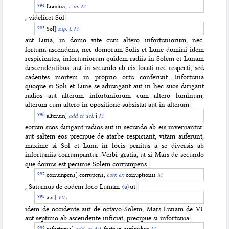
Lumina
]
i. m. M
, videlicet Sol
Sol
]
sup. l. M
aut Luna, in domo vite cum altero infortuniorum, nec
fortuna ascendens, nec domorum Solis et Lune domini idem
respicientes, infortuniorum quidem radiis in Solem et Lunam
descendentibus, aut in secundo ab eis locati nec respecti, sed
cadentes mortem in proprio ortu conferunt. Infortunia
quoque si Soli et Lune se adiungant aut in hec suos dirigant
radios aut alterum infortuniorum cum altero luminum,
alterum cum altero in opositione subsistat aut in alterum
alterum
]
add et del.
i
M
eorum suos dirigant radios aut in secundo ab eis inveniantur
aut saltem eos precipue de atarbe respiciant, vitam auferunt,
maxime si Sol et Luna in locis penitus a se diversis ab
infortuniis corrumpantur. Verbi gratia, ut si Mars de secundo
que domus est pecunie Solem corrumpens
corrumpens
]
corrupens,
corr. ex
corruptionis
M
, Saturnus de eodem loco Lunam
〈a〉
ut
aut
]
VV
1
idem de occidente aut de octavo Solem, Mars Lunam de VI
aut septimo ab ascendente inficiat, precipue si infortunia
infortunia
]
add. et del.
facta in cardinibus
M