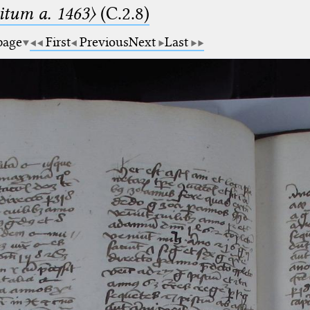
tum a. 1463〉
(C.2.8)
 page
First
Previous
Next
Last