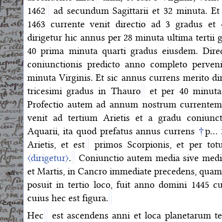
1462
ad secundum Sagittarii et 32 minuta. Et 
1463 currente venit directio ad 3 gradus et
dirigetur hic annus per 28 minuta ultima tertii g
40 prima minuta quarti gradus eiusdem. Dire
coniunctionis predicto anno completo perveni
minuta Virginis. Et sic annus currens merito di
tricesimi gradus in Thauro
et per 40 minuta 
Profectio autem ad annum nostrum currentem
venit ad tertium Arietis et a gradu coniunc
Aquarii, ita quod prefatus annus currens
†
p… 
Arietis, et est
primos Scorpionis, et per to
〈dirigetur〉
.
Coniunctio autem media sive medioc
et Martis, in Cancro immediate precedens, qu
posuit in tertio loco, fuit anno domini 1445 c
cuius hec est figura.
Hec
est ascendens anni et loca planetarum t