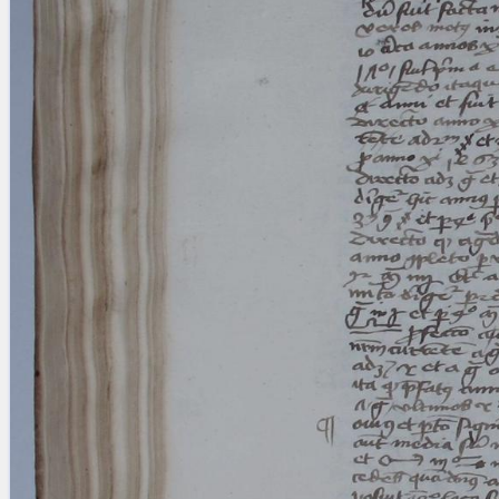
blank space (so that a search ends
at word boundaries).
Publications
Conference
Arabic Works
Arabic Manuscripts
Latin Works
Latin Manuscripts
Latin Early Prints
Images
Texts
beta
Glossary
Resources