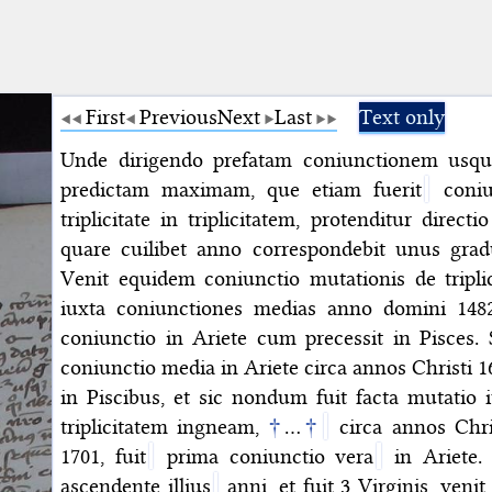
First
Previous
Next
Last
Text only
Unde dirigendo prefatam coniunctionem usq
predictam maximam, que etiam fuerit
coniu
triplicitate in triplicitatem, protenditur direct
quare cuilibet anno correspondebit unus grad
Venit equidem coniunctio mutationis de triplici
iuxta coniunctiones medias anno domini 1482
coniunctio in Ariete cum precessit in Pisces. S
coniunctio media in Ariete circa annos Christi 164
in Piscibus, et sic nondum fuit facta mutatio 
triplicitatem ingneam,
†
…
†
circa annos Christ
1701, fuit
prima coniunctio vera
in Ariete.
ascendente illius
anni, et fuit 3 Virginis, venit