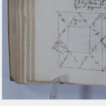
Licenses
·
FAQ
·
Contact
·
Impressum
·
Privacy
· 2013
Print 🖨