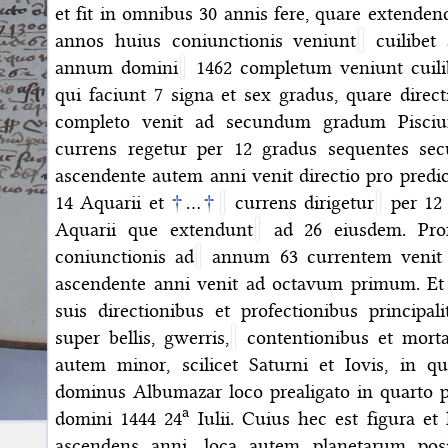
et fit in omnibus 30 annis fere, quare extenden
annos huius coniunctionis veniunt
cuilibet 
annum domini
1462 completum veniunt cuili
qui faciunt 7 signa et sex gradus, quare direc
completo venit ad secundum gradum Pisciu
currens regetur per 12 gradus sequentes s
ascendente autem anni venit directio pro predi
14 Aquarii et
†
…
†
currens dirigetur
per 12 
Aquarii que extendunt
ad 26 eiusdem. Prof
coniunctionis ad
annum 63 currentem venit 
ascendente anni venit ad octavum primum. Et
suis directionibus et profectionibus principali
super bellis, gwerris,
contentionibus et mortal
autem minor, scilicet Saturni et Iovis, in qu
dominus Albumazar loco prealigato in quarto po
a
domini 1444 24
Iulii. Cuius hec est figura et
ascendens anni, loca autem planetarum pos