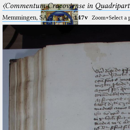
〈Commentum Cracoviense in Quadriparti
Memmingen, SA, 2º 2,34
·
147v
Zoom
Select a
Ptolemaeus
Arabus et Latinus
🔎︎
_
(the underscore) is the placeholder
Start
for exactly one character.
%
(the percent sign) is the
Project
placeholder for no, one or more
Team
than one character.
%%
(two percent signs) is the
News
placeholder for no, one or more
than one character, but not for
Jobs