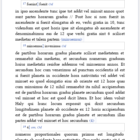
fuerint
]
fuerit
Od
in ipso ascendente tunc ipse tot addit vel minuit annos quot
sunt partes horarum gradus // Post hoc si non fuerit in
ascendente si fuerit elongatus ab eo, verbi gratia in 10, tunc
videndum est quot horis
ipse sit elongatus ab ascendente et
denominabimus eas de 12 que verbi gratia sint 6 scilicet
medietas et talem partem
〈minuemus〉
minuemus
]
invenimus
Od
de partibus horarum gradus planete scilicet medietatem et
remanebit alia medietas, et secundum numerum graduum
huius medietatis residue addemus vel minuemus annos. Et
secundum hoc cum venerimus ad punctum occidentis id est
si fuerit planeta in occidente hora nativitatis vel addet vel
minuet eo quod elongatio eius ab oriente est 12 hore quas
cum minuimus de 12 nihil remanebit ita nihil accipiendum
est de partibus horarum gradus planete secundum quod addat
vel minuat et hoc est quod dicit litera. Et hoc idem voluit
Haly qui hunc locum exposuit qui dixit secundum
longitudinem planete ab occidente ex 12 horis accipiendum
est de partibus horarum gradus planete et secundum illas
partes addat vel minuet et hoc secundum
〈4〉
4
]
om
.
Od
numeros proportionales quorum primus est longitudo
planete ab occidente hora nativitatis. Que verbi gratia sit 4 et