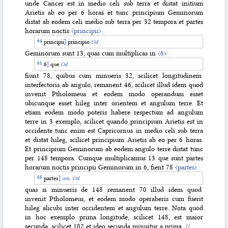
unde Cancer est in medio celi sub terra et distat initium
Arietis ab eo per 6 horas et tunc principium Geminorum
distat ab eodem celi medio sub terra per 32 tempora et partes
horarum noctis
〈principii〉
principii
]
principio
Od
Geminorum sunt 13; quas cum multiplicas in
〈6〉
6
]
que
Od
fiunt 78, quibus cum minueris 32, scilicet longitudinem
interfectoris ab angulo, remanent 46, scilicet illud idem quod
invenit Ptholomeus et eodem modo operandum esset
ubicunque esset hileg inter orientem et angulum terre. Et
etiam eodem modo poteris habere respectum ad angulum
terre in 3 exemplo, scilicet quando principium Arietis est in
occidente tunc enim est Capricornus in medio celi sub terra
et distat hileg, scilicet principium Arietis ab eo per 6 horas.
Et principium Geminorum ab eodem angulo terre distat tunc
per 148 tempora. Cumque multiplicamus 13 que sunt partes
horarum noctis principii Geminorum in 6, fient 78
〈partes〉
partes
]
om
.
Od
quas si minueris de 148 remanent 70 illud idem quod
invenit Ptholomeus, et eodem modo operaberis cum fuerit
hileg alicubi inter occidentem et angulum terre. Nota quod
in hoc exemplo prima longitude, scilicet 148, est maior
secunda, scilicet 102 et ideo secunda minuitur a prima. //