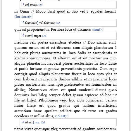
et
]
etiam
Od
in Omar // Modo dicit quod si duo vel 3 equales fuerint
〈fortiores〉
fortiores
]
vel fortune
Od
quis sit proponendus. Fortiora loca ut diximus
〈sunt〉
sunt
]
super
Od
medium celi postea ascendens etcetera // Duo alahiz sunt
quorum unum est et est diurnum cum aliquis planetarum 5
habuerit plures auctoritates in loco Solis et ascendentis et
gradus coniunctionis. Et alterum est et est nocturnum cum
aliquis planetarum habuerit plures auctoritates in loco Lune
et partis fortune et gradus preventionis preterita. Cum ergo
contigit quod aliquis planetarum fuerit in loco apto yles et
cum habuerit in predictis duabus allihiz et in predictis locis
plures auctoritates, tunc ipse preferendus est luminaribus in
alhileg. Notandum etiam est quod moderni dicunt quod
dominus loci hileg semper debet ipsum aspicere ad hoc ut
ille sit hileg. Ptholomeus vero hoc non considerat. Sensus
huius litere est quod gradus qui tantum interficiunt
secundum hanc speciem scilicet que fit retro est gradus
occidens et nullus alius;
〈id est〉
id est
]
om.
Od
natus vivet quousque yleg pervenerit ad gradum occidentem