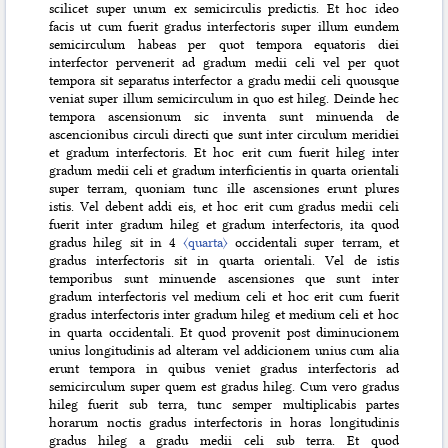
scilicet super unum ex semicirculis predictis. Et hoc ideo
facis ut cum fuerit gradus interfectoris super illum eundem
semicirculum habeas per quot tempora equatoris diei
interfector pervenerit ad gradum medii celi vel per quot
tempora sit separatus interfector a gradu medii celi quousque
veniat super illum semicirculum in quo est hileg. Deinde hec
tempora ascensionum sic inventa sunt
minuenda de
ascencionibus circuli directi que sunt inter circulum meridiei
et gradum interfectoris. Et hoc erit cum fuerit hileg inter
gradum medii celi et gradum interficientis in quarta orientali
super terram, quoniam tunc ille ascensiones erunt plures
istis. Vel debent addi eis, et hoc erit cum gradus medii celi
fuerit inter gradum hileg et gradum interfectoris, ita quod
gradus hileg sit in 4
〈quarta〉
occidentali super terram, et
gradus interfectoris sit in quarta orientali. Vel de istis
temporibus sunt minuende ascensiones que sunt inter
gradum interfectoris vel medium celi et hoc erit cum fuerit
gradus interfectoris inter gradum hileg et medium celi et hoc
in quarta occidentali. Et quod provenit post diminucionem
unius longitudinis ad alteram vel addicionem unius cum alia
erunt tempora in quibus veniet gradus interfectoris ad
semicirculum super quem est gradus hileg. Cum vero gradus
hileg fuerit sub terra, tunc semper multiplicabis partes
horarum noctis gradus interfectoris in horas longitudinis
gradus hileg a gradu medii celi sub terra. Et quod