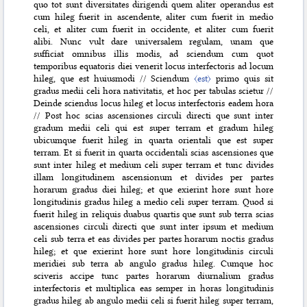
quo tot sunt diversitates dirigendi quem aliter operandus est
cum hileg fuerit in ascendente, aliter cum fuerit in medio
celi, et aliter cum fuerit in occidente, et aliter cum fuerit
alibi. Nunc vult dare universalem regulam, unam que
sufficiat omnibus illis modis, ad sciendum cum quot
temporibus equatoris diei venerit locus interfectoris ad locum
hileg, que est huiusmodi // Sciendum
〈est〉
primo quis sit
gradus medii celi hora nativitatis, et hoc per tabulas scietur //
Deinde sciendus locus hileg et locus interfectoris eadem hora
// Post hoc scias ascensiones circuli directi que sunt inter
gradum medii celi qui est super terram et gradum hileg
ubicumque fuerit hileg in quarta orientali que est super
terram. Et si fuerit in quarta occidentali scias ascensiones que
sunt inter hileg et medium celi super terram et tunc divides
illam longitudinem ascensionum et divides per partes
horarum gradus diei hileg; et que exierint hore sunt hore
longitudinis gradus hileg a medio celi super terram. Quod si
fuerit hileg in reliquis duabus quartis que sunt sub terra scias
ascensiones circuli directi que sunt inter ipsum et medium
celi sub terra et eas divides per partes horarum noctis gradus
hileg; et que exierint hore sunt hore longitudinis circuli
meridiei sub terra ab angulo gradus hileg. Cumque hoc
sciveris accipe tunc partes horarum diurnalium gradus
interfectoris et multiplica eas semper in horas longitudinis
gradus hileg ab angulo medii celi si fuerit hileg super terram,