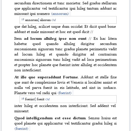
secundum directionem et tunc morietur. Sed gradus stellarum
que applicantur vel testificantur ipsi hileg tantum addunt ac
minuunt ipsi numero
〈annorum〉
annorum
]
aliorum
Od
que dat hileg, scilicet usque dum occidat. Et dicit quod bone
addunt et male minuunt et hoc est quod dicit //
Item
ad locum alhileg ipse non eunt
// Ex hac litera
habetur quod quando alhileg dirigitur secundum
successionem signorum tunc gradus planete perimentis vadit
ad locum hileg et quando dirigitur ad contrarium
successionis signorum tunc hileg vadit ad loca perimentium
et propter hoc planete que fuerint inter alhileg et occidentem
non interficient.
At ille que superaddunt Fortune
. Addunt et stelle fixe
que sunt de complexione Iovis et Veneris si localiter assint et
nulla vel parva fuerit in eis latitudo, sed sint in zodiaco.
Planete vero vel radii qui
〈fuerint〉
fuerint
]
fuerit
Od
inter hileg et occidentem non interficiunt. Sed addent vel
minuent.
Quod intelligendum est esse dictum
. Sensus huius est
quod planete qui applicantur vel testificantur gradui hileg si
〈fuerint〉