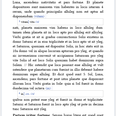
Luna, ascendens nativitatis et pars fortune. Et planete
dispositores sunt maiorem vim habentes in locis istarum 4
rerum, unde quando principalis alhileg non est aptus ad
disponendum
〈vitam〉
vitam
]
vita
Od
nati, planeta maiorem vim habens in loco alhileg dum
tamen idem planeta sit in loco apto pro alhileg erit alhyleg.
Verbi gratia ut sit si gradus coniunctionis Solis existens in
domo Saturni et in eius triplicitate et in loco apto ut sit yleg,
et Saturnus, quoniam est dispositor Solis, in hoc statu erit in
10a domo vel in aliquo locorum aptorum pro yleg, et quando
sic invenerimus convenit ut accipiamus Saturnum pro yleg
vite Solis id est loco Solis quoniam habet dominium supra
Solem. // Hic ostendit que loca possunt esse alhileg et vult
ostendere que planetarum cum fuerint in illis debeant habere
dominium super alhileg. Et dicit quod sunt 5: Sol, Luna,
ascendens, pars fortune et post istos planete que disponunt
illorum loca. Verbi gratia in Sole: quia si Sol fuerit in domo
duodecima vel octava
〈in〉
in
]
om.
Od
quibus non potest esse yleg et fuerit in domo et triplicitate
Saturni et Saturnus fuerit in loco apto yleg ut pote in decima
tunc Saturnus erit yleg.
Partem igitur fortune
. Sensus huius litere est quod quot