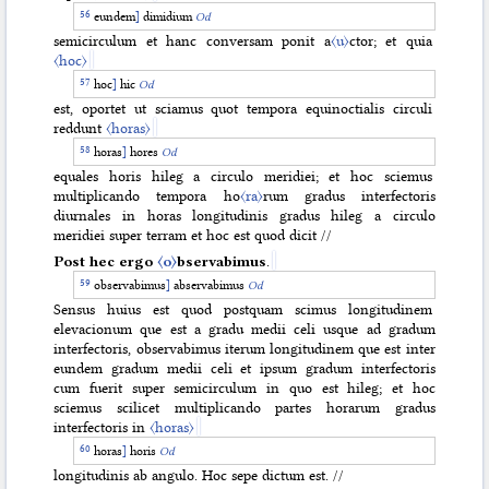
eundem
]
dimidium
Od
semicirculum et hanc conversam ponit a
〈u〉
ctor; et quia
〈hoc〉
hoc
]
hic
Od
est, oportet ut sciamus quot tempora equinoctialis circuli
reddunt
〈horas〉
horas
]
hores
Od
equales horis hileg a circulo meridiei; et hoc sciemus
multiplicando tempora ho
〈ra〉
rum gradus interfectoris
diurnales in horas longitudinis gradus hileg a circulo
meridiei super terram et hoc est quod dicit //
Post
hec ergo
〈o〉
bservabimus
.
observabimus
]
abservabimus
Od
Sensus huius est quod postquam scimus longitudinem
elevacionum que est a gradu medii celi usque ad gradum
interfectoris, observabimus iterum longitudinem que est inter
eundem gradum medii celi et ipsum gradum interfectoris
cum fuerit super semicirculum in quo est hileg; et hoc
sciemus scilicet multiplicando partes horarum gradus
interfectoris in
〈horas〉
horas
]
horis
Od
longitudinis ab angulo. Hoc sepe dictum est. //