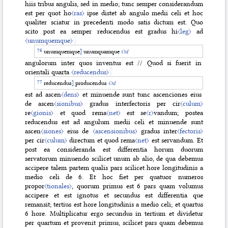
hiis tribus angulis, sed in medio; tunc semper considerandum
est per quot ho
〈ras〉
ipse distet ab angulo medii celi et hoc
qualiter sciatur in precedenti modo satis dictum est. Quo
scito post ea semper reducendus est gradus hi
〈leg〉
ad
〈unumquemque〉
unumquemque
]
unumquamque
Od
angulorum inter quos inventus est // Quod si fuerit in
orientali quarta
〈reducendus〉
reducendus
]
producendus
Od
est ad ascen
〈dens〉
et minuende sunt tunc ascenciones eius
de ascen
〈sionibus〉
gradus interfectoris per cir
〈culum〉
re
〈gionis〉
et quod rema
〈net〉
est se
〈r〉
vandum; postea
reducendus est ad angulum medii celi et minuende sunt
ascen
〈siones〉
eius de
〈ascensionibus〉
gradus inter
〈fectoris〉
per cir
〈culum〉
directum et quod rema
〈net〉
est servandum. Et
post ea consideranda est differentia horum duorum
servatorum minuendo scilicet unum ab alio, de qua debemus
accipere talem partem qualis pars scilicet hore longitudinis a
medio celi de 6. Et hoc fiet per quatuor numeros
propor
〈tionales〉
, quorum primus est 6 pars quam volumus
accipere et est ignotus et secundus est differentia que
remansit; tertius est hore longitudinis a medio celi; et quartus
6 hore. Multiplicatur ergo secundus in tertium et dividetur
per quartum et provenit primus, scilicet pars quam debemus