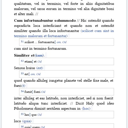
qualitatum, vel in terminis, vel forte in aliis dignitatibus
malorum, vel unus eorum in termino vel alia dignitate boni
et alter mali. //
Cum infortunabuntur solummodo
// Hic ostendit quando
supradicta loca interficiant et quando non et ostendit
similiter quando illa loca infortunantur
〈scilicet cum sint in
termino malorum et fortunantur〉
scilicet ... fortunantur
]
om
.
Od
cum sint in termino fortunarum.
Similiter et
〈iam〉
.
etiam
]
et
Od
Sensus huius
〈est〉
est
]
om.
Od
quod quando alhileg iungetur planete vel stelle fixe male, et
fueri
〈t〉
fuerit
]
fueri
Od
inter alhileg et eas latitudo, non interficiet, sed si non fuerit
latitudo aliqua tunc interficiet. // Dicit Haly quod ideo
Ptholomeus dimisit sextilem aspectum in
〈hoc〉
hoc
]
quo
Od
loco
〈quia〉
quia
]
quem
Od