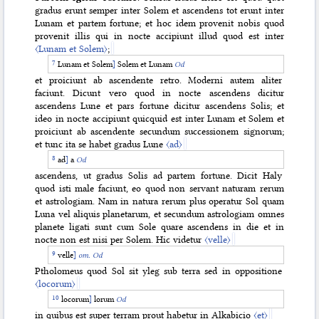
gradus erunt semper inter Solem et ascendens tot erunt inter
Lunam et partem fortune; et hoc idem provenit nobis quod
provenit illis qui in nocte accipiunt illud quod est inter
〈Lunam et Solem〉
;
Lunam et Solem
]
Solem et Lunam
Od
et proiciunt ab ascendente retro. Moderni autem aliter
faciunt. Dicunt vero quod in nocte ascendens dicitur
ascendens Lune et pars fortune dicitur ascendens Solis; et
ideo in nocte accipiunt quicquid est inter Lunam et Solem et
proiciunt ab ascendente secundum successionem signorum;
et tunc ita se habet gradus Lune
〈ad〉
ad
]
a
Od
ascendens, ut gradus Solis ad partem fortune. Dicit Haly
quod isti male faciunt, eo quod non servant naturam rerum
et astrologiam. Nam in natura rerum plus operatur Sol quam
Luna vel aliquis planetarum, et secundum astrologiam omnes
planete ligati sunt cum Sole quare ascendens in die et in
nocte non est nisi per Solem. Hic videtur
〈velle〉
velle
]
om.
Od
Ptholomeus quod Sol sit yleg sub terra sed in oppositione
〈locorum〉
locorum
]
lorum
Od
in quibus est super terram prout habetur in Alkabicio
〈et〉