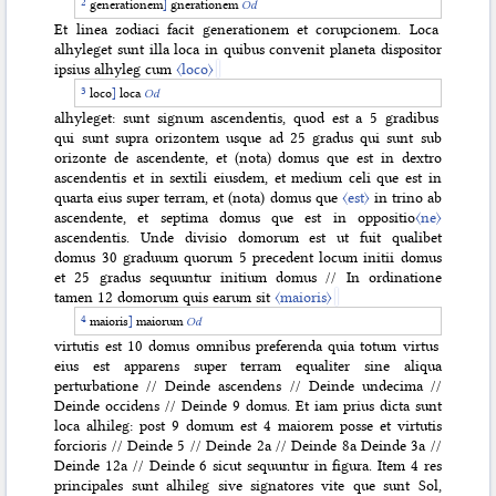
generationem
]
gnerationem
Od
Et linea zodiaci facit generationem et corupcionem. Loca
alhyleget sunt illa loca in quibus convenit planeta dispositor
ipsius alhyleg cum
〈loco〉
loco
]
loca
Od
alhyleget: sunt signum ascendentis, quod est a 5 gradibus
qui sunt supra orizontem usque ad 25 gradus qui sunt sub
orizonte de ascendente, et (nota) domus que est in dextro
ascendentis et in sextili eiusdem, et medium celi que est in
quarta eius super terram, et (nota) domus que
〈est〉
in trino ab
ascendente, et septima domus que est in oppositio
〈ne〉
ascendentis. Unde divisio domorum est ut fuit qualibet
domus 30 graduum quorum 5 precedent locum initii domus
et 25 gradus sequuntur initium domus // In ordinatione
tamen 12 domorum quis earum sit
〈maioris〉
maioris
]
maiorum
Od
virtutis est 10 domus omnibus preferenda quia totum virtus
eius est apparens super terram equaliter sine aliqua
perturbatione // Deinde ascendens // Deinde undecima //
Deinde occidens // Deinde 9 domus. Et iam prius dicta sunt
loca alhileg: post 9 domum est 4 maiorem posse et virtutis
forcioris // Deinde 5 // Deinde 2a // Deinde 8a
Deinde 3a //
Deinde 12a // Deinde 6 sicut sequuntur in figura. Item 4 res
principales sunt alhileg sive signatores vite que sunt Sol,