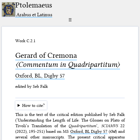
Ptolemaeus
Arabus et Latinus
☰
Work C.2.1
Gerard of Cremona
〈Commentum in Quadripartitum〉
Oxford, BL, Digby 57
edited by Seb Falk
How to cite?
This is the text of the critical edition published by Seb Falk
(‘Understanding the Length of Life: The Glosses on Plato of
Tivoli’s Translation of the
Quadripartitum
’,
SCIAMVS
22
(2022), 195-251) based on MS
Oxford, BL Digby 57
(
Od
) and
several other manuscripts. The present critical apparatus