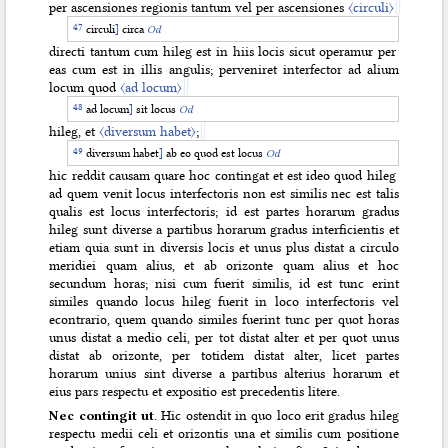
per ascensiones regionis tantum vel per ascensiones
〈circuli〉
circuli
]
circa
Od
directi tantum cum hileg est in hiis locis sicut operamur per
eas cum est in illis angulis; perveniret interfector ad alium
locum quod
〈ad locum〉
ad locum
]
sit locus
Od
hileg, et
〈diversum habet〉
;
diversum habet
]
ab eo quod est locus
Od
hic reddit causam quare hoc contingat et est ideo quod hileg
ad quem venit locus interfectoris non est similis nec est talis
qualis est locus interfectoris; id est partes horarum gradus
hileg sunt diverse a partibus horarum gradus interficientis et
etiam quia sunt in diversis locis et unus plus distat a circulo
meridiei quam alius, et ab orizonte quam alius et hoc
secundum horas; nisi cum fuerit similis, id est tunc erint
similes quando locus hileg fuerit in loco interfectoris vel
econtrario, quem quando similes fuerint tunc per quot horas
unus distat a medio celi, per tot distat alter et per quot unus
distat ab orizonte, per totidem distat alter, licet partes
horarum unius sint
diverse a partibus alterius horarum et
eius pars respectu et expositio est precedentis litere.
Nec contingit ut
. Hic ostendit in quo loco erit gradus hileg
respectu medii celi et orizontis una et similis cum positione