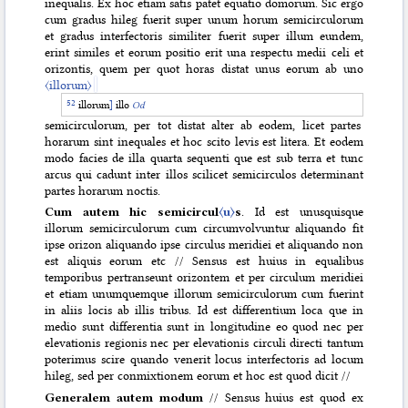
inequalis. Ex hoc etiam satis patet equatio domorum. Sic ergo
cum gradus hileg fuerit super unum horum semicirculorum
et gradus interfectoris similiter fuerit super illum eundem,
erint similes et eorum positio erit una respectu medii celi et
orizontis, quem per quot horas distat unus eorum ab uno
〈illorum〉
illorum
]
illo
Od
semicirculorum, per tot distat alter ab eodem, licet partes
horarum sint inequales et hoc scito levis est litera. Et eodem
modo facies de illa quarta sequenti que est sub terra et tunc
arcus qui cadunt inter illos scilicet semicirculos determinant
partes horarum noctis.
Cum autem hic semicircul
〈u〉
s
. Id est unusquisque
illorum semicirculorum cum circumvolvuntur aliquando fit
ipse orizon aliquando ipse circulus meridiei et aliquando non
est aliquis eorum etc // Sensus est huius in equalibus
temporibus pertranseunt orizontem et per circulum meridiei
et etiam unumquemque illorum semicirculorum
cum fuerint
in aliis locis ab illis tribus. Id est differentium loca que in
medio sunt differentia sunt in longitudine eo quod nec per
elevationis regionis nec per elevationis circuli directi tantum
poterimus scire quando venerit locus interfectoris ad locum
hileg, sed per conmixtionem eorum et hoc est quod dicit //
Generalem autem modum
// Sensus huius est quod ex