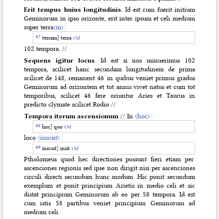
Erit tempus huius longitudinis
. Id est cum fuerit initium
Geminorum in ipso orizonte, erit inter ipsum et celi medium
super terra
〈m〉
terram
]
terra
Od
102 tempora. //
Sequens igitur locus
. Id est si nos minuerimus 102
tempora, scilicet hanc secundam longitudinem de prima
scilicet de 148, remanent 46 in quibus veniet primus gradus
Geminorum ad orizontem et tot annis vivet natus et cum tot
temporibus, scilicet 46 fere oriuntur Aries et Taurus in
predicto clymate scilicet Rodio //
Tempora iterum ascensionum
// In
〈hoc〉
hoc
]
quo
Od
loco
〈innuit〉
innuit
]
iniit
Od
Ptholomeus quod hec directiones possunt fieri etiam per
ascenciones regionis sed ipse non dirigit nisi per ascenciones
circuli directi secundum hunc modum. Hic ponit secundum
exemplum et ponit principium Arietis in medio celi et sic
distat principium Geminorum ab eo per 58 tempora. Id est
cum istis 58 partibus veniet principium Geminorum ad
medium celi.