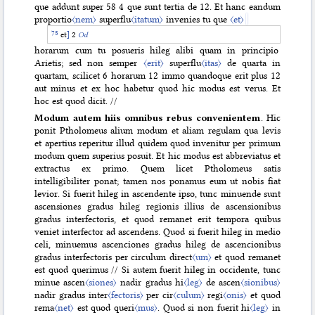
que addunt super 58 4 que sunt tertia de 12. Et hanc eandum
proportio
〈nem〉
superflu
〈itatum〉
invenies tu que
〈et〉
et
]
2
Od
horarum cum tu posueris hileg alibi quam in principio
Arietis; sed non semper
〈erit〉
superflu
〈itas〉
de quarta in
quartam, scilicet 6 horarum 12 immo quandoque erit plus 12
aut minus et ex hoc habetur quod hic modus est verus. Et
hoc est quod dicit. //
Modum autem hiis omnibus rebus convenientem
. Hic
ponit Ptholomeus alium modum et aliam regulam qua levis
et apertius reperitur illud quidem quod invenitur per primum
modum quem superius posuit. Et hic modus est abbreviatus et
extractus ex primo. Quem licet Ptholomeus satis
intelligibiliter ponat; tamen nos ponamus eum ut nobis fiat
levior. Si fuerit hileg in ascendente ipso, tunc minuende sunt
ascensiones gradus hileg regionis illius de ascensionibus
gradus interfectoris, et quod remanet erit tempora quibus
veniet interfector ad ascendens. Quod si fuerit hileg in medio
celi, minuemus ascenciones gradus hileg de ascencionibus
gradus interfectoris per circulum direct
〈um〉
et quod remanet
est quod querimus // Si autem fuerit hileg in occidente, tunc
minue ascen
〈siones〉
nadir gradus hi
〈leg〉
de ascen
〈sionibus〉
nadir gradus inter
〈fectoris〉
per cir
〈culum〉
regi
〈onis〉
et quod
rema
〈net〉
est quod queri
〈mus〉
. Quod si non fuerit hi
〈leg〉
in