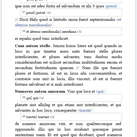
ipse non est adeo fortis ad salvandum ut alii 3 quos
〈ponit〉
ponit
]
potuit
Od
// Dicit Haly quod si latitudo unius fuerit septentrionalis
〈et
alterius meridionalis〉
et alterius meridionalis
]
meridiana
Od
ei equalis quod tunc interficiet.
Cum autem stelle
. Sensus huius litere est quod quando in
loco in quo timetur mors nato fuerint stelle plures
interficientes, et plures salvantes, tunc duobus modis
considerandum est scilicet secundum multitudinem earum et
secundum fortitudinem ipsarum // Nam ille que fuerint
plures et fortiores, id est in locis sibi convenientibus, et
contrarie non sint in locis, illis vincent, id est si fuerint
fortune salvabunt et si mali interficient.
Numerus autem annorum
. Viso que loca et
〈qui〉
qui
]
que
Od
planete sint alhileg et qui etiam sint interficientes, et qui
salvantes in hoc loco, consequenter
〈tractat〉
tractat
]
tractare
Od
de numero annorum vite, et non qualitercunque sed
opponendo illis qui in hoc errabant quousque ponat
sententiam suam. Et est quod ipsi dicebant, quod numerus