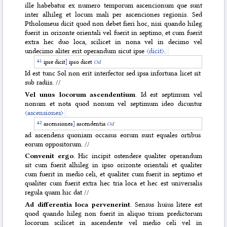
ille habebatur ex numero temporum ascencionum que sunt
inter alhileg et locum mali per ascenciones regionis. Sed
Ptholomeus dicit quod non debet fieri hoc, nisi quando hileg
fuerit in orizonte orientali vel fuerit in septimo, et cum fuerit
extra hec duo loca, scilicet in nona vel in decimo vel
undecimo aliter erit operandum sicut ipse
〈dicit〉
.
ipse dicit
]
ipso dicet
Od
Id est tunc Sol non erit interfector sed ipsa infortuna licet sit
sub radiis. //
Vel unus locorum ascendentium
. Id est septimum vel
nonum et nota quod nonum vel septimum ideo dicuntur
〈ascensiones〉
ascensiones
]
ascendentia
Od
ad ascendens quoniam occasus eorum sunt equales ortibus
eorum oppositorum. //
Convenit ergo
. Hic incipit ostendere qualiter operandum
sit cum fuerit alhileg in ipso orizonte orientali et qualiter
cum fuerit in medio celi, et qualiter cum fuerit in septimo et
qualiter cum fuerit extra hec tria loca et hec est universalis
regula quam hic dat //
Ad differentia loca pervenerint
. Sensus huius litere est
quod quando hileg non fuerit in aliquo trium predictorum
locorum scilicet in ascendente vel medio celi vel in