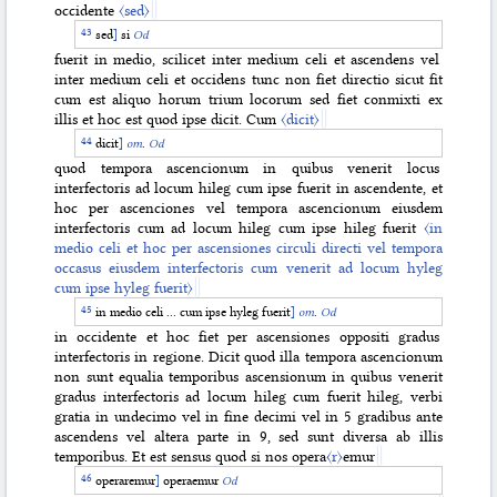
occidente
〈sed〉
sed
]
si
Od
fuerit in medio, scilicet inter medium celi et ascendens vel
inter medium celi et occidens tunc non fiet directio sicut fit
cum est aliquo horum trium locorum sed fiet conmixti ex
illis et hoc est quod ipse dicit. Cum
〈dicit〉
dicit
]
om
.
Od
quod tempora ascencionum in quibus venerit locus
interfectoris ad locum hileg cum ipse fuerit in ascendente, et
hoc per ascenciones vel tempora ascencionum eiusdem
interfectoris cum ad locum hileg cum ipse hileg fuerit
〈in
medio celi et hoc per ascensiones circuli directi vel tempora
occasus eiusdem interfectoris cum venerit ad locum hyleg
cum ipse hyleg fuerit〉
in medio celi ... cum ipse hyleg fuerit
]
om
.
Od
in occidente et hoc fiet per ascensiones oppositi gradus
interfectoris in regione. Dicit quod illa tempora ascencionum
non sunt equalia temporibus ascensionum in quibus venerit
gradus interfectoris ad locum hileg cum fuerit hileg, verbi
gratia in undecimo vel in fine decimi vel in 5 gradibus ante
ascendens vel altera parte in 9, sed sunt diversa ab illis
temporibus. Et est sensus quod si nos opera
〈r〉
emur
operaremur
]
operaemur
Od