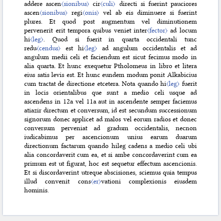
addere ascen
〈sionibus〉
cir
〈culi〉
directi si fuerint pauciores
ascen
〈sionibus〉
regi
〈onis〉
vel ab eis diminuere si fuerint
plures. Et quod post augmentum vel diminutionem
pervenerit erit tempora quibus veniet inter
〈fector〉
ad locum
hi
〈leg〉
. Quod si fuerit in quarta occidentali tunc
redu
〈cendus〉
est hi
〈leg〉
ad angulum occidentalis et ad
angulum medii celi et faciendum est sicut fecimus modo in
alia quarta. Et hunc exequetur Ptholomeus in libro et litera
eius satis levis est. Et hunc eundem modum ponit Alkabicius
cum tractat de directione etcetera. Nota quando hi
〈leg〉
fuerit
in locis orientalibus que sunt a medio celi usque ad
ascendens in 12a vel 11a aut in ascendente semper faciemus
atiazir directum et conversum, id est secundum successionum
signorum donec applicet ad malos vel eorum radios et donec
conversum perveniat ad gradum occidentalis, necnon
iudicabimus per ascencionum unius earum duarum
directionum factarum quando hileg cadens a medio celi ubi
alia concordaverit cum ea, et si ambe concordaverint cum ea
primum est ut figurat, hoc est sequetur effectum ascencionis.
Et si discordaverint utreque abscisiones, sciemus quia tempus
illud convenit cons
〈er〉
vationi complexionis eiusdem
hominis.