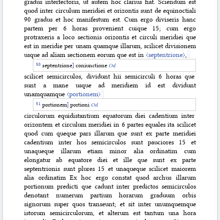
gradus interfectoris, ut autem hoc clarius fiat. Sciendum est
quod inter circulum meridiei et orizontis sunt de equinoctiali
90 gradus et hoc manifestum est. Cum ergo diviseris hanc
partem per 6 horas provenient cuique 15; cum ergo
protraxeris a loco sectionis orizontis et circuli meridiei que
est in meridie per unam quamque illarum, scilicet divisionem
usque ad aliam sectionem eorum que est in
〈septentrione〉
,
septentrione
]
coniunctione
Od
scilicet semicirculos, dividunt hii semicirculi 6 horas que
sunt a mane usque ad meridiem id est dividunt
unamquamque
〈portionem〉
portionem
]
portioni
Od
circulorum equidistantium equatorum diei cadentium inter
orizontem et circulum meridiei in 6 partes equales ita scilicet
quod cum queque pars illarum que sunt ex parte meridiei
cadentium inter hos semicirculos sunt pauciores 15 et
unaqueque illarum etiam minor alia ordinatim cum
elongatur ab equatore diei et ille que sunt ex parte
septentrionis sunt plures 15 et unaqueque scilicet maiorem
alia ordinatim Ex hoc ergo constat quod archus illarum
portionum predicti que cadunt inter predictos semicirculos
denotant numerum partium horarum graduum orbis
signorum super quos transeunt; et sit inter unumquemque
istorum semicirculorum, et alterum est tantum una hora