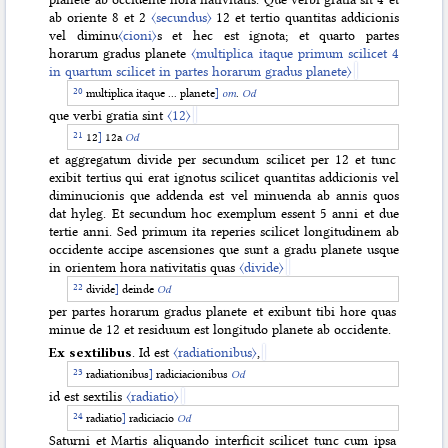
ab oriente 8 et 2
〈secundus〉
12 et tertio quantitas addicionis
vel diminu
〈cioni〉
s et hec est ignota; et quarto partes
horarum gradus planete
〈multiplica itaque primum scilicet 4
in quartum scilicet in partes horarum gradus planete〉
multiplica itaque ... planete
]
om
.
Od
que verbi gratia sint
〈12〉
12
]
12a
Od
et aggregatum divide per secundum scilicet per 12 et tunc
exibit tertius qui erat ignotus scilicet quantitas addicionis vel
diminucionis que addenda est vel minuenda ab annis quos
dat hyleg. Et secundum hoc exemplum essent 5 anni et due
tertie anni. Sed primum ita reperies scilicet longitudinem ab
occidente accipe ascensiones que sunt a gradu planete usque
in orientem hora nativitatis quas
〈divide〉
divide
]
deinde
Od
per partes horarum gradus planete et exibunt tibi hore quas
minue de 12 et residuum est longitudo planete ab occidente.
Ex sextilibus
. Id est
〈radiationibus〉
,
radiationibus
]
radiciacionibus
Od
id est sextilis
〈radiatio〉
radiatio
]
radiciacio
Od
Saturni et Martis aliquando interficit scilicet tunc cum ipsa