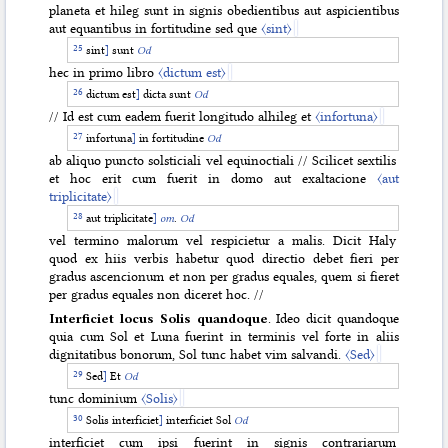
planeta et hileg sunt in signis obedientibus aut aspicientibus
aut equantibus in fortitudine sed que
〈sint〉
sint
]
sunt
Od
hec in primo libro
〈dictum est〉
dictum est
]
dicta sunt
Od
// Id est cum eadem fuerit longitudo alhileg et
〈infortuna〉
infortuna
]
in fortitudine
Od
ab aliquo puncto solsticiali vel equinoctiali // Scilicet sextilis
et hoc erit cum fuerit in domo aut exaltacione
〈aut
triplicitate〉
aut triplicitate
]
om
.
Od
vel termino malorum vel respicietur a malis. Dicit Haly
quod ex hiis verbis habetur quod directio debet fieri per
gradus ascencionum et non per gradus equales, quem si fieret
per gradus equales non diceret hoc. //
Interficiet locus Solis quandoque
. Ideo dicit
quandoque
quia cum Sol et Luna fuerint in terminis vel forte in aliis
dignitatibus bonorum, Sol tunc habet vim salvandi.
〈Sed〉
Sed
]
Et
Od
tunc dominium
〈Solis〉
Solis interficiet
]
interficiet Sol
Od
interficiet cum ipsi fuerint in signis contrariarum