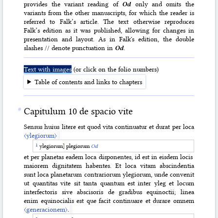
provides the variant reading of
Od
only and omits the
variants from the other manuscripts, for which the reader is
referred to Falk’s article. The text otherwise reproduces
Falk’s edition as it was published, allowing for changes in
presentation and layout. As in Falkʼs edition, the double
slashes // denote punctuation in
Od
.
Text with images
(or click on the folio numbers)
Table of contents and links to chapters
Capitulum 10 de spacio vite
Sensus huius litere est quod vita continuatur et durat per loca
〈ylegiorum〉
ylegiorum
]
plegiorum
Od
et per planetas eadem loca disponentes, id est in eisdem locis
maiorem dignitatem habentes. Et loca vitam abscindentia
sunt loca planetarum contrariorum ylegiorum, unde convenit
ut quantitas vite sit tanta quantum est inter yleg et locum
interfectoris sive abscisoris de gradibus equinoctii; linea
enim equinocialis est que facit continuare et durare omnem
〈generacionem〉
.