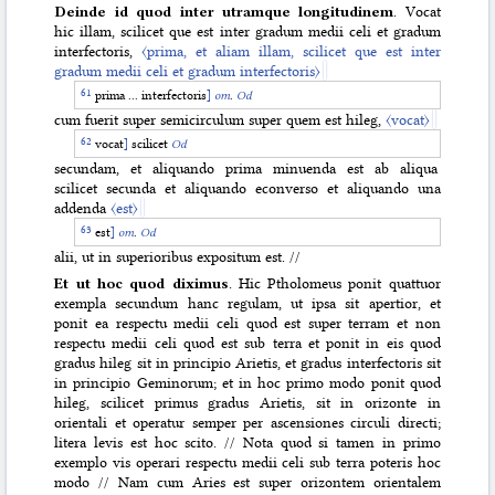
Deinde id quod inter utramque longitudinem
. Vocat
hic illam, scilicet que est inter gradum medii celi et gradum
interfectoris,
〈prima, et aliam illam, scilicet que est inter
gradum medii celi et gradum interfectoris〉
prima ... interfectoris
]
om
.
Od
cum fuerit super semicirculum super quem est hileg,
〈vocat〉
vocat
]
scilicet
Od
secundam, et aliquando prima minuenda est ab aliqua
scilicet secunda et aliquando econverso et aliquando una
addenda
〈est〉
est
]
om
.
Od
alii, ut in superioribus expositum est. //
Et ut hoc quod diximus
. Hic Ptholomeus ponit quattuor
exempla secundum hanc regulam, ut ipsa sit apertior, et
ponit ea respectu medii celi quod est super terram et non
respectu medii celi quod est sub terra et ponit in eis quod
gradus hileg sit in principio Arietis, et gradus interfectoris sit
in principio Geminorum; et in hoc primo modo ponit quod
hileg, scilicet primus gradus Arietis, sit in orizonte in
orientali et operatur semper per ascensiones circuli directi;
litera levis est hoc scito. // Nota quod si tamen in primo
exemplo vis operari respectu medii celi sub terra poteris hoc
modo // Nam cum Aries est super orizontem orientalem