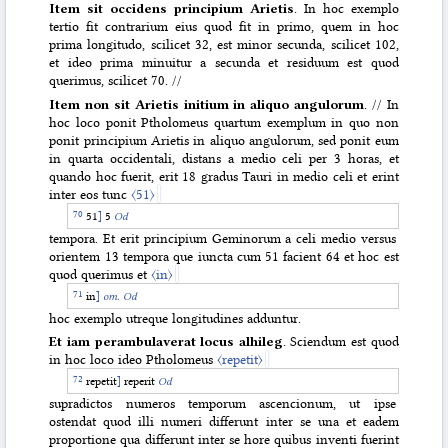
Item sit occidens principium Arietis
. In hoc exemplo
tertio fit contrarium eius quod fit in primo, quem in hoc
prima longitudo, scilicet 32, est minor secunda, scilicet 102,
et ideo prima minuitur a secunda et residuum est quod
querimus, scilicet 70. //
Item non sit Arietis initium in aliquo angulorum
. // In
hoc loco ponit Ptholomeus quartum exemplum in quo non
ponit principium Arietis in aliquo angulorum, sed ponit eum
in quarta occidentali, distans a medio celi per 3 horas, et
quando hoc fuerit, erit 18 gradus Tauri in medio celi et erint
inter eos tunc
〈51〉
51
]
5
Od
tempora. Et erit principium Geminorum a celi medio versus
orientem 13 tempora que iuncta cum 51 facient 64 et hoc est
quod querimus et
〈in〉
in
]
om.
Od
hoc exemplo utreque longitudines adduntur.
Et iam perambulaverat locus alhileg
. Sciendum est quod
in hoc loco ideo Ptholomeus
〈repetit〉
repetit
]
reperit
Od
supradictos numeros temporum ascencionum, ut ipse
ostendat quod illi numeri differunt inter se una et eadem
proportione qua differunt inter se hore quibus inventi fuerint