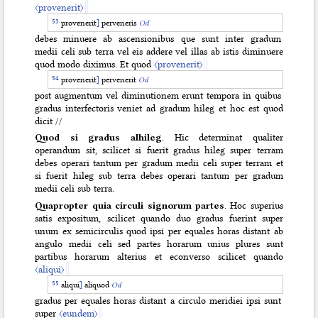
〈provenerit〉
provenerit
]
perveneris
Od
debes minuere ab ascensionibus que sunt inter gradum
medii celi sub terra vel eis addere vel illas ab istis diminuere
quod modo diximus. Et quod
〈provenerit〉
provenerit
]
pervenerit
Od
post augmentum vel diminutionem erunt tempora in quibus
gradus interfectoris veniet ad gradum hileg et hoc est quod
dicit //
Quod si gradus alhileg
. Hic determinat qualiter
operandum sit, scilicet si fuerit gradus hileg super terram
debes operari tantum per gradum medii celi super terram et
si fuerit hileg sub terra debes operari tantum per gradum
medii celi sub terra.
Quapropter quia circuli signorum partes
. Hoc superius
satis expositum, scilicet quando duo gradus fuerint super
unum ex semicirculis quod ipsi per equales horas distant ab
angulo medii celi sed partes horarum unius plures sunt
partibus horarum alterius et econverso scilicet quando
〈aliqui〉
aliqui
]
aliquod
Od
gradus per equales horas distant a circulo meridiei ipsi sunt
super
〈eundem〉