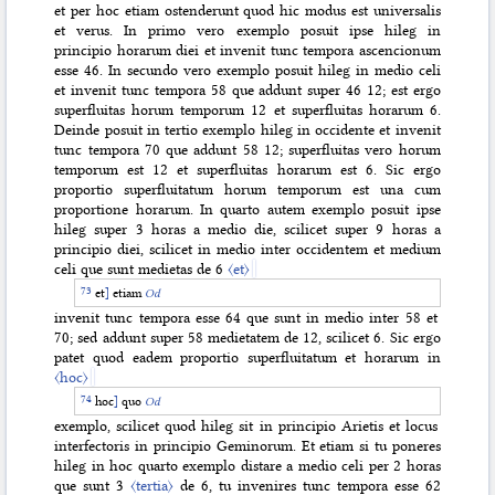
et per hoc etiam ostenderunt quod hic modus est universalis
et verus. In primo vero exemplo posuit ipse hileg in
principio horarum diei et invenit tunc tempora ascencionum
esse 46. In secundo vero exemplo posuit hileg in medio celi
et invenit tunc tempora 58 que addunt super 46 12; est ergo
superfluitas horum
temporum 12 et superfluitas horarum 6.
Deinde posuit in tertio exemplo hileg in occidente et invenit
tunc tempora 70 que addunt 58 12; superfluitas vero horum
temporum est 12 et superfluitas horarum est 6. Sic ergo
proportio superfluitatum horum temporum est una cum
proportione horarum. In quarto autem exemplo posuit ipse
hileg super 3 horas a medio die, scilicet super 9 horas a
principio diei, scilicet in medio inter occidentem et medium
celi que sunt medietas de 6
〈et〉
et
]
etiam
Od
invenit tunc tempora esse 64 que sunt in medio inter 58 et
70; sed addunt super 58 medietatem de 12, scilicet 6. Sic ergo
patet quod eadem proportio superfluitatum et horarum in
〈hoc〉
hoc
]
quo
Od
exemplo, scilicet quod hileg sit in principio Arietis et locus
interfectoris in principio Geminorum. Et etiam si tu poneres
hileg in hoc quarto exemplo distare a medio celi per 2 horas
que sunt 3
〈tertia〉
de 6, tu invenires tunc tempora esse 62