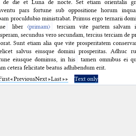
l de die et Luna de nocte. Set etiam orientalis g
nventu pars fortune sub oppositione horum inqua
am proculdubio ministrabat. Primus ergo ternarii dom
ue
liber
〈primam〉
terciam vite partem salvam i
speram, secundus vero secundam, tercius terciam de pr
orat. Sunt etiam alia que vite prosperitatem conserva
delicet salvus eiusque domini prosperitas. Adhuc r
tune eiusque dominus, in his
tamen omnibus ei qu
m cetera felicitate beatus adhibendum erit.
First
Previous
Next
Last
Text only