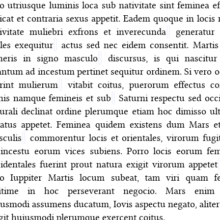
o utriusque luminis loca sub nativitate sint feminea 
icat et contraria sexus appetit. Eadem quoque in locis 
ivitate muliebri exfrons et inverecunda
generatur 
iles exequitur
actus sed nec eidem consentit. Martis
neris in signo masculo
discursus, is qui nascitur
ntum ad incestum pertinet sequitur ordinem. Si vero o
erint mulierum
vitabit coitus, puerorum effectus co
nis namque femineis et sub
Saturni respectu sed occi
urali decli
nat ordine plerumque etiam hoc dimisso ul
gatus appetet. Feminea quidem existens dum Mars e
culis
commorentur locis et orientales, virorum fugi
 incestu eorum vices subiens. Porro locis eorum fe
identales fuerint prout natura exigit virorum appetet
ro Iuppiter Martis locum subeat, tam viri quam 
gitime in hoc perseverant negocio. Mars enim s
usmodi assumens ducatum, Iovis aspectu negato, alite
git huiusmodi plerumque exercent coitus.