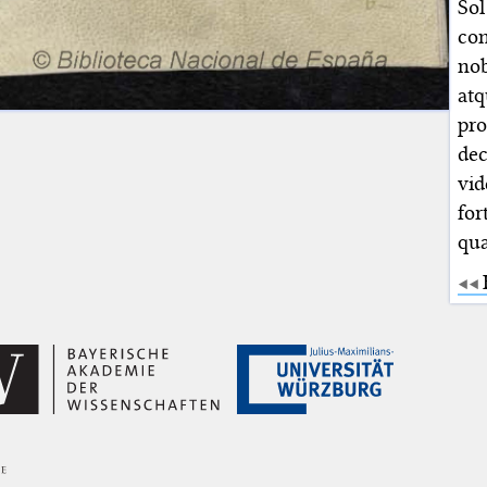
So
co
nob
atq
pro
dec
vi
for
qua