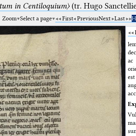
um in Centiloquium〉
(tr. Hugo Sanctellie
Zoom
Select a page
First
Previous
Next
Last
H
le
dec
ac 
ori
es
au
acc
Ex
Vul
ma
sun