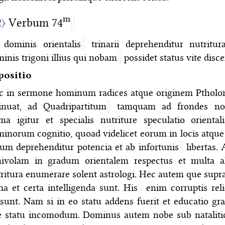
m
2〉
Verbum 74
dominis orientalis
trinarii deprehenditur nutritu
inis trigoni illius qui nobam
possidet status vite disce
positio
c in sermone hominum radices atque originem Ptholo
inuat, ad Quadripartitum
tamquam ad frondes nos 
ma igitur et specialis nutriture speculatio orientali
inorum cognitio, quoad videlicet eorum in locis atque
um deprehenditur potencia et ab infortunis
libertas. 
nivolam in gradum orientalem respectus et multa a
ritura enumerare solent astrologi. Hec autem que supra
ma et certa intelligenda sunt. His
enim corruptis reli
sunt. Nam si in eo statu addens fuerit et educatio gra
e statu incomodum. Dominus autem nobe sub nataliti