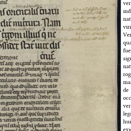
ver
ind
nat
vir
Ve
qua
fu
sig
nat
ro
mas
de
occ
ve
le
hui
exi