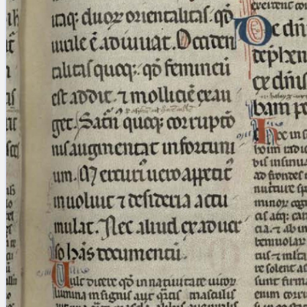
blank space (so that a search ends
at word boundaries).
Publications
Conference
Arabic Works
Arabic Manuscripts
Latin Works
Latin Manuscripts
Latin Early Prints
Images
Texts
beta
Glossary
Resources