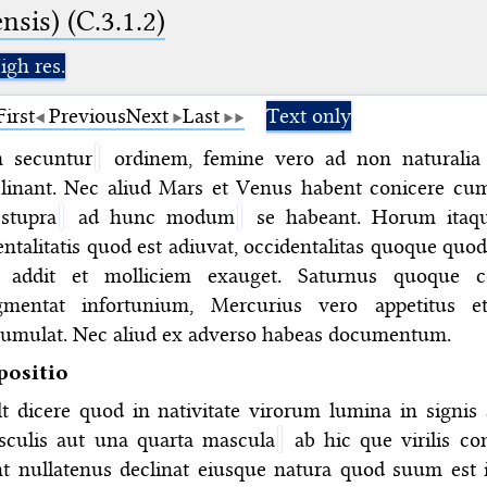
nsis) (C.3.1.2)
igh res.
First
Previous
Next
Last
Text only
m secuntur
ordinem, femine vero ad non naturalia
linant. Nec aliud Mars et Venus habent conicere cu
stupra
ad hunc modum
se habeant. Horum itaq
entalitatis quod est adiuvat, occidentalitas quoque qu
t addit et molliciem exauget. Saturnus quoque co
gmentat infortunium, Mercurius vero appetitus et
umulat. Nec aliud ex adverso habeas documentum.
positio
t dicere quod in nativitate virorum lumina in signis 
sculis aut una quarta mascula
ab hic que virilis co
t nullatenus declinat eiusque natura quod suum est i