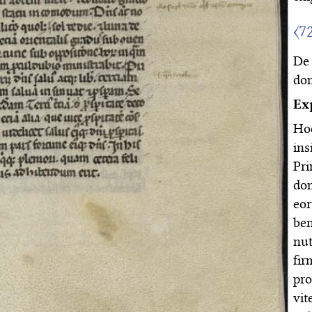
〈7
De 
dom
Ex
Ho
ins
Pri
dom
eor
be
nut
fir
pro
vit