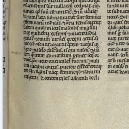
Licenses
·
FAQ
·
Contact
·
Impressum
·
Privacy
· 2013
Print 🖨