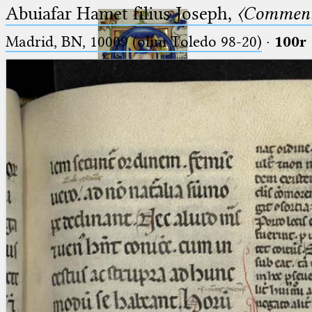
Abuiafar Hamet filius Joseph,
〈Comment
Madrid, BN, 10009 (olim Toledo 98-20)
·
100r
Ptolemaeus
Arabus et Latinus
🔎︎
_
(the underscore) is the placeholder
Start
for exactly one character.
%
(the percent sign) is the
Project
placeholder for no, one or more
Team
than one character.
%%
(two percent signs) is the
News
placeholder for no, one or more
than one character, but not for
Jobs