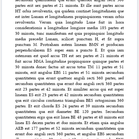
partes erit sex partes et 21 minuta. Et ille sunt partes arcus
HT orbis revolventis, qui quidem continet longitudinem que
est inter Lunam et longitudinem propinquiorem veram orbis
revolventis. Verum quia longitudo Lune fuit in hora
considerationis a longitudine longiore media 185 partes et
30 minuta, tunc manifestum est quia propinquior longitudo
media precedit Lunam, scilicet punctum H, et fit supra
punctum M. Protraham autem lineam BMN et producam
perpendicularem ES super eam a puncto E. Et quia iam
ostensum est quod arcus TH est sex partes et 21 minuta et
fuit arcus HMA longitudine propinquiore quinque partes et
30 minuta donec factus sit arcus totus TM 11 partes et 51
minuta, erit angulus EBS 11 partes et 51 minuta secundum
quantitatem qua erunt quattuor anguli recti 360 partes, sed
secundum quantitatem qua erunt duo anguli recti 360 partes
erit 23 partes et 42 minuta. Et similiter arcus qui est super
lineam ES erit 23 partes et 42 minuta secundum quantitatem
qua erit circulus continens triangulum BES ortogonium 360
partes. Et erit chorda ES 24 partes et 39 minuta secundum
quantitatem qua erit diameter BE 120 partes. Secundum
quantitatem ergo qua erit linea BE 48 partes et 48 minuta erit
linea ES decem partes et duo minuta. Et etiam quia angulus
AEB est 177 partes et 52 minuta secundum quantitatem qua
erunt duo anguli recti 360 partes, et angulus EBS secundum