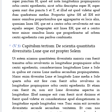
super punctum H, quod est nota longitudinis propinquioris
orbis centri egredientis, sicut orbis descriptus super H, super
quem sunt duo puncta S et T, et illud est quod videtur apud
duas quadraturas medias. Proportio igitur SH ad EH erit
maior omnibus proportionibus que aggregantur ex locis aliis,
quoniam linea SH, que est a centro orbis revolventis est una
equalis semper. Quapropter erit linea EH, que est a centro
terre minor omnibus lineis que progrediuntur ad orbem
centri egredientis cum paribus combinatis.
〈V.3〉
Capitulum tertium: De scientia quantitatis
diversitatis Lune que est propter Solem
Ut autem sciamus quantitatem diversitatis maioris cum fuerit
transitus orbis revolventis in longitudine propinquiore orbis
centri egredientis, consideravimus longitudines Lune a Sole
in quibus est cursus Lune medius secundum propinquitatem.
Maior enim diversitas Lune et longitudo Lune media a Sole
quarta orbis erit fere cum fuerit orbis revolvens in
longitudine propinquiore orbis centri egredientis. Et etiam
cum fuerit ita, non erit Lune diversitas aspectus in
longitudine. Illud namque erit cum fuerit sicut diximus et
fuerit quod videtur ex consideratione apud elongationem in
longitudine equale longitudini vere. Tunc enim erit inventio
diversitatis secunde secundum veritatem. Et cum nos