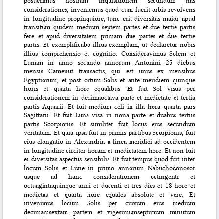
posuerimus nostram inquisitionem secundum has
considerationes, inveniemus quod cum fuerit orbis revolvens
in longitudine propinquiore, tunc erit diversitas maior apud
transitum quidem medium septem partes et due tertie partis
fere et apud diversitatem primam due partes et due tertie
partis. Et exemplificabo illius exemplum, ut declaretur nobis
illius comprehensio et cognitio. Consideravimus Solem et
Lunam in anno secundo annorum Antonini 25 diebus
mensis Camenut transactis, qui est unus ex mensibus
Egyptiorum, et post ortum Solis et ante meridiem quinque
horis et quarta hore equalibus. Et fuit Sol visus per
considerationem in decimaoctava parte et medietate et tertia
partis Aquarii. Et fuit medium celi in illa hora quarta pars
Sagittarii. Et fuit Luna visa in nona parte et duabus tertiis
partis Scorpionis. Et similiter fuit locus eius secundum
veritatem. Et quia ipsa fuit in primis partibus Scorpionis, fuit
eius elongatio in Alexandria a linea meridiei ad occidentem
in longitudine circiter horam et medietatem hore. Et non fuit
ei diversitas aspectus sensibilis. Et fuit tempus quod fuit inter
locum Solis et Lune in primo annorum Nabuchodonosor
usque ad hanc considerationem octingenti et
octuagintaquinque anni et ducenti et tres dies et 18 hore et
medietas et quarta hore equales absolute et vere. Et
invenimus locum Solis per cursum eius medium
decimamsextam partem et vigesimumseptimum minutum