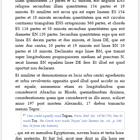
illam quantitatem 23 partes et 42 minuta, erit angulus ENS
reliquus secundum illam quantitatem 154 partes et 10
minuta. Et similiter erit arcus qui est super lineam ES 154
partes et 10 minuta secundum quantitatem qua erit circulus
continens triangulum ENS ortogonium 360 partes, et chorda
ES 116 partes et 58 minuta secundum quantitatem qua erit
diameter EN 120 partes. Secundum quantitatem ergo qua erit
linea ES decem partes et duo minuta, et linea DE, que est
inter duo centra, 10 partes et 19 minuta erit linea EN 10
partes et 18 minuta. Declinatio ergo linee BM, que transit
super longitudinem propinquiorem mediam ad punctum N,
secat lineam EN equalem linee DE fere. Et illud est quod
oportuit nos declarare.
Et similiter ut demonstremus ex locis orbis centri egredientis
et orbis revolventis oppositis quod illud quod accidit in eis
est equale, assumemus etiam ex longitudinibus quas
consideravit Abrachis in Rhodo, quemadmodum diximus,
considerationem quam ipse consideravit in illo anno, scilicet
anno 197 post mortem Alexandri, 17 diebus transactis
mensis Teguz
One could equally read
Tegum
. Paris, BnF, lat. 14738 (79v, line 6)
reads
Tuz
. The Greek text reads ‘Payni’ (see Toomer, loc. cit., p. 230,
line 18 from the bottom).
, qui est ex mensibus Egyptiorum, novem horis et tertia hore
diei preteritis. Et fuit Sol, sicut ipse dixit in illa hora per