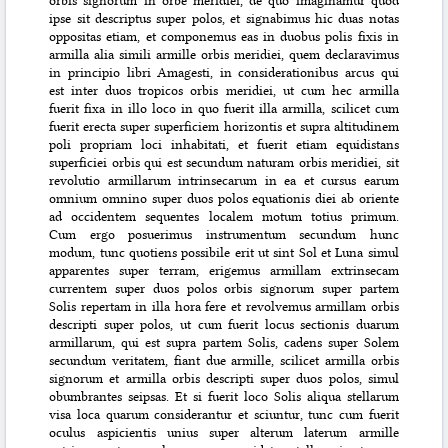
ipse sit descriptus super polos, et signabimus hic duas notas
oppositas etiam, et componemus eas in duobus polis fixis in
armilla alia simili armille orbis meridiei, quem declaravimus
in principio libri Amagesti, in considerationibus arcus qui
est inter duos tropicos orbis meridiei, ut cum hec armilla
fuerit fixa in illo loco in quo fuerit illa armilla, scilicet cum
fuerit erecta super superficiem horizontis et supra altitudinem
poli propriam loci inhabitati, et fuerit etiam equidistans
superficiei orbis qui est secundum naturam orbis meridiei, sit
revolutio armillarum intrinsecarum in ea et cursus earum
omnium omnino super duos polos equationis diei ab oriente
ad occidentem sequentes localem motum totius primum.
Cum ergo posuerimus instrumentum secundum hunc
modum, tunc quotiens possibile erit ut sint Sol et Luna simul
apparentes super terram, erigemus armillam extrinsecam
currentem super duos polos orbis signorum super partem
Solis repertam in illa hora fere et revolvemus armillam orbis
descripti super polos, ut cum fuerit locus sectionis duarum
armillarum, qui est supra partem Solis, cadens super Solem
secundum veritatem, fiant due armille, scilicet armilla orbis
signorum et armilla orbis descripti super duos polos, simul
obumbrantes seipsas. Et si fuerit loco Solis aliqua stellarum
visa loca quarum considerantur et sciuntur, tunc cum fuerit
oculus aspicientis unius super alterum laterum armille