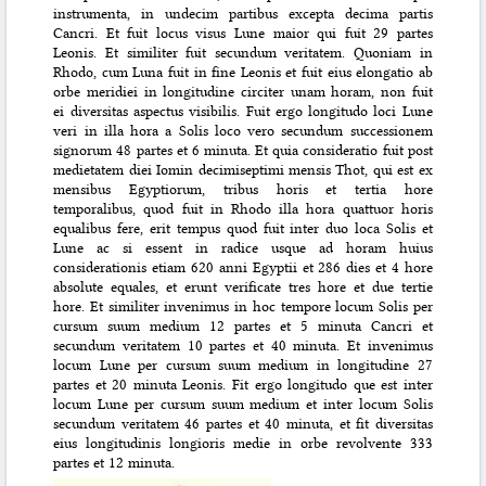
instrumenta, in undecim partibus excepta decima partis
Cancri. Et fuit locus visus Lune maior qui fuit 29 partes
Leonis. Et similiter fuit secundum veritatem. Quoniam in
Rhodo, cum Luna fuit in fine Leonis et fuit eius elongatio ab
orbe meridiei in longitudine circiter unam horam, non fuit
ei diversitas aspectus visibilis. Fuit ergo longitudo loci Lune
veri in illa hora a Solis loco vero secundum successionem
signorum 48 partes et 6 minuta. Et quia consideratio fuit post
medietatem diei Iomin decimiseptimi mensis Thot, qui est ex
mensibus Egyptiorum, tribus horis et tertia hore
temporalibus, quod fuit in Rhodo illa hora quattuor horis
equalibus fere, erit tempus quod fuit inter duo loca Solis et
Lune ac si essent in radice usque ad horam huius
considerationis etiam 620 anni Egyptii et 286 dies et 4 hore
absolute equales, et erunt verificate tres hore et due tertie
hore. Et similiter invenimus in hoc tempore locum Solis per
cursum suum medium 12 partes et 5 minuta Cancri et
secundum veritatem 10 partes et 40 minuta. Et invenimus
locum Lune per cursum suum medium in longitudine 27
partes et 20 minuta Leonis. Fit
ergo longitudo que est inter
locum Lune per cursum suum medium et inter locum Solis
secundum veritatem 46 partes et 40 minuta, et fit diversitas
eius longitudinis longioris medie in orbe revolvente 333
partes et 12 minuta.