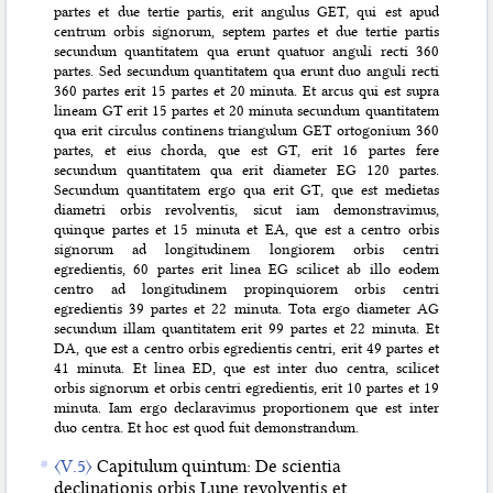
partes et due tertie partis, erit angulus GET, qui est apud
centrum orbis signorum, septem partes et due tertie partis
secundum quantitatem qua erunt quatuor anguli recti 360
partes. Sed secundum quantitatem qua erunt duo anguli recti
360 partes erit 15 partes et 20 minuta. Et arcus qui est supra
lineam GT erit 15 partes et 20 minuta secundum quantitatem
qua erit circulus continens triangulum GET ortogonium 360
partes, et eius chorda, que est GT, erit 16 partes fere
secundum quantitatem qua erit diameter EG 120 partes.
Secundum quantitatem ergo qua erit GT, que est medietas
diametri orbis revolventis, sicut iam demonstravimus,
quinque partes et 15 minuta et EA, que est a centro orbis
signorum ad longitudinem longiorem orbis centri
egredientis, 60 partes erit linea EG scilicet ab illo eodem
centro ad longitudinem propinquiorem orbis centri
egredientis 39 partes et 22 minuta. Tota ergo diameter AG
secundum illam quantitatem erit 99 partes et 22 minuta. Et
DA, que est a centro orbis egredientis centri, erit 49 partes et
41 minuta. Et linea ED, que est inter duo centra, scilicet
orbis signorum et orbis centri egredientis, erit 10 partes et 19
minuta. Iam ergo declaravimus proportionem que est inter
duo centra. Et hoc est quod fuit demonstrandum.
〈V.5〉
Capitulum quintum: De scientia
declinationis orbis Lune revolventis et