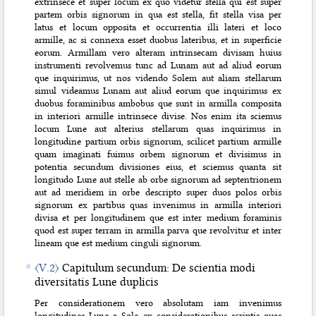
extrinsece et super locum ex quo videtur stella qui est super
partem orbis signorum in qua est stella, fit stella visa per
latus et locum opposita et occurrentia illi lateri et loco
armille, ac si connexa esset duobus lateribus, et in superficie
eorum. Armillam vero alteram intrinsecam divisam huius
instrumenti revolvemus tunc ad Lunam aut ad aliud eorum
que inquirimus, ut nos videndo Solem aut aliam stellarum
simul videamus Lunam aut aliud eorum que inquirimus ex
duobus foraminibus ambobus que sunt in armilla composita
in interiori armille intrinsece divise. Nos enim ita sciemus
locum Lune aut alterius stellarum quas inquirimus in
longitudine partium orbis signorum, scilicet partium armille
quam imaginati fuimus orbem signorum et divisimus in
potentia secundum divisiones eius, et sciemus quanta sit
longitudo Lune aut stelle ab orbe signorum ad septentrionem
aut ad meridiem in orbe descripto super duos polos orbis
signorum ex partibus quas invenimus in armilla interiori
divisa et per longitudinem que est inter medium foraminis
quod est super terram in armilla parva que revolvitur et inter
lineam que est medium cinguli signorum.
〈V.2〉
Capitulum secundum: De scientia modi
diversitatis Lune duplicis
Per considerationem vero absolutam iam invenimus
longitudines Lune a Sole ex considerationibus scriptis quas