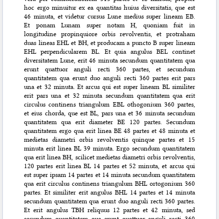
hoc ergo minuitur ex ea quantitas huius diversitatis, que est
46 minuta, et videtur cursus Lune medius super lineam EB.
Et ponam Lunam super notam H, quoniam fuit in
longitudine propinquiore orbis revolventis, et protraham
duas lineas EHL et BH, et producam a puncto B super lineam
EHL perpendicularem BL. Et quia angulus BEL continet
diversitatem Lune, erit 46 minuta secundum quantitatem qua
erunt quattuor anguli recti 360 partes, et secundum
quantitatem qua erunt duo anguli recti 360 partes erit pars
una et 32 minuta. Et arcus qui est super lineam BL similiter
erit pars una et 32 minuta secundum quantitatem qua erit
circulus continens triangulum EBL othogonium 360 partes,
et eius chorda, que est BL, pars una et 36 minuta secundum
quantitatem qua erit diameter BE 120 partes. Secundum
quantitatem ergo qua erit linea BE 48 partes et 48 minuta et
medietas diametri orbis revolventis quinque partes et 15
minuta erit linea BL 39 minuta. Ergo secundum quantitatem
qua erit linea BH, scilicet medietas diametri orbis revolventis,
120 partes erit linea BL 14 partes et 52 minuta, et arcus qui
est super ipsam 14 partes et 14 minuta secundum quantitatem
qua erit circulus continens triangulum BHL ortogonium 360
partes. Et similiter erit angulus BHL 14 partes et 14 minuta
secundum quantitatem qua erunt duo anguli recti 360 partes.
Et erit angulus TBH reliquus 12 partes et 42 minuta, sed
secundum quantitatem qua erunt quattuor anguli recti 360