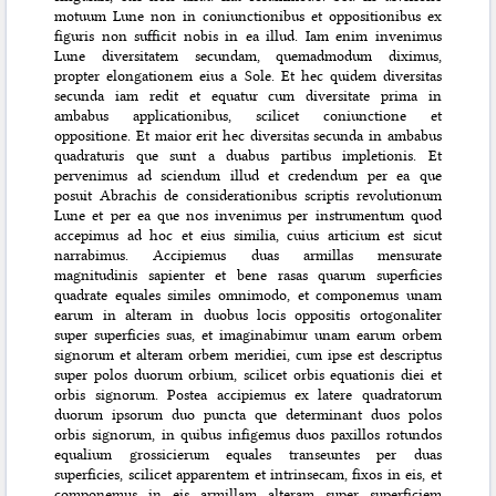
motuum Lune non in coniunctionibus et oppositionibus ex
figuris non sufficit nobis in ea illud. Iam enim invenimus
Lune diversitatem secundam, quemadmodum diximus,
propter elongationem eius a Sole. Et hec quidem diversitas
secunda iam redit et equatur cum diversitate prima in
ambabus applicationibus, scilicet coniunctione et
oppositione. Et maior erit hec diversitas secunda in ambabus
quadraturis que sunt a duabus partibus im
pletionis. Et
pervenimus ad sciendum illud et credendum per ea que
posuit Abrachis de considerationibus scriptis revolutionum
Lune et per ea que nos invenimus per instrumentum quod
accepimus ad hoc et eius similia, cuius articium est sicut
narrabimus. Accipiemus duas armillas mensurate
magnitudinis sapienter et bene rasas quarum superficies
quadrate equales similes omnimodo, et componemus unam
earum in alteram in duobus locis oppositis ortogonaliter
super superficies suas, et imaginabimur unam earum orbem
signorum et alteram orbem meridiei, cum ipse est descriptus
super polos duorum orbium, scilicet orbis equationis diei et
orbis signorum. Postea accipiemus ex latere quadratorum
duorum ipsorum duo puncta que determinant duos polos
orbis signorum, in quibus infigemus duos paxillos rotundos
equalium grossicierum equales transeuntes per duas
superficies, scilicet apparentem et intrinsecam, fixos in eis, et
componemus in eis armillam alteram super superficiem