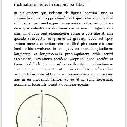
inclinationis eius in duabus partibus
In eis quidem que videntur de figuris locorum Lune in
coniunctionibus et oppositionibus et quadraturis iam sumus
sufficientes per modos positos secundum orbes eius. In eis
vero que videntur de divisione cursus eius in figuris suis
aliis, in quibus sunt elongationes ipsius a Sole alie ab illis
quando concavatur et quando fit gibbosa, quod est apud
sextam mensis et tertiam eius, et illud plurimum erit cum
fuerit orbis re
volvens in eo quod est inter longitudinem
longiorem et longitudinem propinquiorem orbis centri
egredientis, invenimus accidens proprium quod accidit in
Luna apud declinationem orbis revolventis et inclinationem
eius. Et quia iam oportet ut sit in omnibus revolventibus
orbibus locus unus ad hoc ut sint reversiones motuum eorum
que in eis moventur semper ab eo et ad eum, necessario
nominatur locus ille longitudo longior equalis.