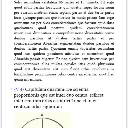
Solis secundum veritatem 86 partes et 15 minuta. Fit ergo
quod addit veritas loci Lune qui videtur super locum suum
per cursum medium etiam septem partes et due tertie partis
loco quinque partium que fuerunt in modo primo. Iam ergo
ostensum est per duas considerationes que fuerunt apud duas
quadraturas quod nostram quidem considerationem
invenimus diminutam a comprehensione diversitatis prime
duabus partibus et duabus tertiis partis et per
considerationem Abrachis augmentatam duabus partibus et
duabus tertiis partis. Quoniam omnis diversitas secundum
quod nos quidem posuimus minuitur et secundum quod
Abrachis posuit augetur. Et nos quidem iam invenimus per
considerationes alias multas equales istis quod plurimum
quod erit diversitatis erit cum fuerit orbis revolvens in
longitudine propinquiore orbis centri egredientis, sicut hec
quam invenimus.
〈V.4〉
Capitulum quartum: De scientia
proportionis que est inter duo centra, scilicet
inter centrum orbis ecentrici Lune et inter
centrum orbis signorum