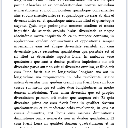
posuit Abrachis et ex considerationibus nostris secundum
numerationem et modum positum quandoque convenientes
aliis et convenientes inter se et quandoque diversas ab aliis et
diversas inter se, et quandoque minoratur illud et quandoque
augetur. Quia ergo prolongatur nostrum studium et nostra
inquisitio de scientia ordinis huius diversitatis et neque
abscinditur nostra inquisitio ab ea in tempore continuo, in
applicatione quidem coniunctionis et oppositionis semper
inveniemus eam
aut absque diversitate sensibili aut cum
diversitate parva secundum quantitatem qua possibile est ut
sit illud ex diversitate aspectus Lune. In ambabus vero
quadraturis que sunt a duabus partibus impletionis aut erit
diversitas parva aut non erit ei diversitas omnino, et illud erit
cum Luna fuerit aut in longitudine longiore sua aut in
longitudine sua propinquiore in orbe revolvente. Maior
autem diversitas tunc quidem crescit cum fuerit Luna in loco
cursus sui medii qui est inter duas longitudines in medio
duarum medietatum. Tunc enim diversitas que est propter
diversitatem primam erit maior que unquam erit. Et quia
diversitas prima est cum fuerit Luna in qualibet duarum
quadraturarum et in medietate orbis revolventis, in qua est
cursus diminutus, erit locus eius maioris diminutionis
diminutione prima numerata non in duabus quadraturis. Et
cum fuerit Luna in qualibet duarum quadraturarum et in