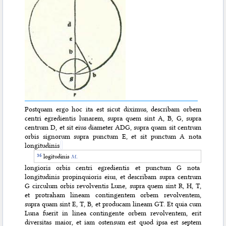
Postquam ergo hoc ita est sicut diximus, describam orbem
centri egredientis lunarem, supra quem sint A, B, G, supra
centrum D, et sit eius diameter ADG, supra quam sit centrum
orbis signorum supra punctum E, et sit punctum A nota
longitudinis
logitudinis
M.
longioris orbis centri egredientis et punctum G nota
longitudinis propinquioris eius, et describam supra centrum
G circulum orbis revolventis Lune, supra quem sint R, H, T,
et protraham lineam contingentem orbem revolventem,
supra quam sint E, T, B, et producam lineam GT. Et quia cum
Luna fuerit in linea contingente orbem revolventem, erit
diversitas maior, et iam ostensum est quod ipsa est septem