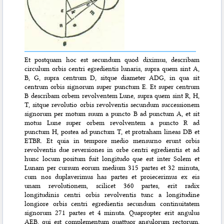
Et postquam hoc est secundum quod diximus, describam
circulum orbis centri egredientis lunaris, supra quem sint A,
B, G, supra centrum D, sitque diameter ADG, in qua sit
centrum orbis signorum super punctum E. Et super centrum
B describam orbem revolventem Lune, supra quem sint R, H,
T, sitque revolutio orbis revolventis secundum successionem
signorum per motum suum a puncto B ad punctum A, et sit
motus Lune super orbem revolventem a puncto R ad
punctum H, postea ad punctum T, et protraham lineas DB et
ETBR. Et quia in tempore medio mensurno erunt orbis
revolventis due reversiones in orbe centri egredientis et ad
hunc locum positum fuit longitudo que est inter Solem et
Lunam per cursum eorum medium 315 partes et 32 minuta,
cum nos duplaverimus has partes et proiecerimus ex eis
unam revolutionem, scilicet 360 partes, erit radix
longitudinis centri orbis revolventis tunc a longitudine
longiore orbis centri egredientis secundum continuitatem
signorum 271 partes et 4 minuta. Quapropter erit angulus
AEB, qui est complementum quattuor angulorum rectorum,