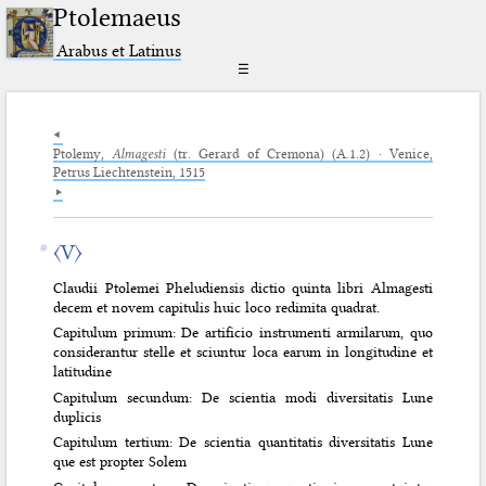
Ptolemaeus
Arabus et Latinus
☰
Ptolemy,
Almagesti
(tr. Gerard of Cremona) (A.1.2) · Venice,
Petrus Liechtenstein, 1515
〈V〉
Claudii Ptolemei Pheludiensis dictio quinta libri Almagesti
decem et novem capitulis huic loco redimita quadrat.
Capitulum primum: De artificio instrumenti armilarum, quo
considerantur stelle et sciuntur loca earum in longitudine et
latitudine
Capitulum secundum: De scientia modi diversitatis Lune
duplicis
Capitulum tertium: De scientia quantitatis diversitatis Lune
que est propter Solem