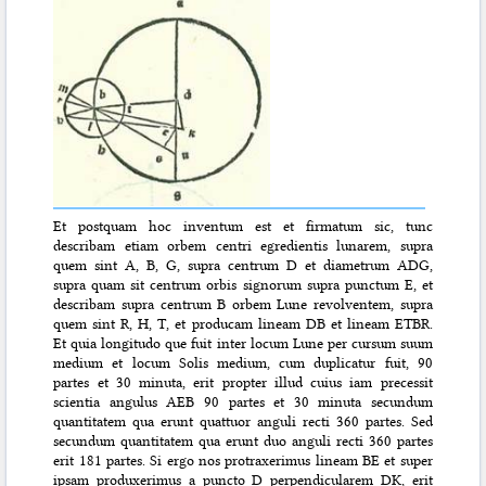
Et postquam hoc inventum est et firmatum sic, tunc
describam etiam orbem centri egredientis lunarem, supra
quem sint A, B, G, supra centrum D et diametrum ADG,
supra quam sit centrum orbis signorum supra punctum E, et
describam supra centrum B orbem Lune revolventem, supra
quem sint R, H, T, et producam lineam DB et lineam ETBR.
Et quia longitudo que fuit inter locum Lune per cursum suum
medium et locum Solis medium, cum duplicatur fuit, 90
partes et 30 minuta, erit propter illud cuius iam precessit
scientia angulus AEB 90 partes et 30 minuta secundum
quantitatem qua erunt quattuor anguli recti 360 partes. Sed
secundum quantitatem qua erunt duo anguli recti 360 partes
erit 181 partes. Si ergo nos protraxerimus lineam BE et super
ipsam produxerimus a puncto D perpendicularem DK, erit