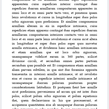
apparentem cuius superficies interior contingat duas
superficies duarum armillarum compositarum apparentes in
omni loco et ex omni parte tactu vero, et ponemus ipsam
lenis revolutionis et cursus in longitudine super duos polos
orbis signorum quos prediximus. Et similiter componemus
armillam alteram in eis in superficie intrinseca, cuius
superficies etiam apparens contingat duas superficies duarum
armillarum compositarum interiores contactu vero in omni
loco et ex omni parte lenis revolutionis et cursus sicut altera
in longitudine et super duos polos super quos movetur
armilla extrinseca, et dividemus hanc armillam intrinsecam
et etiam armillam que est loco orbis signorum,
unamquamque videlicet earum in 360 partes, scilicet
divisione circuli, et secundum omnes partes partium
secundum quas possibile est. Et componemus etiam armillam
aliam parvam subtilem, in qua sint duo foramina opposita
transeuntia in interiori armille intrinsece, ut sit revolutio
eius et cursus in superficie interiori armille intrinsece ad
unumquemque duorum polorum positorum propter
considerationem latitudinis. Et postquam fient hee armille
sicut prediximus, perveniemus ad arcum qui est inter duos
polos, scilicet polum orbis signorum et polum equationis
diei, quem declaravimus in his que precesserunt, et
accipiemus quantitatem eius ab unoquoque duorum polorum
orbis signorum in orbe meridiei, de quo imaginamur quod