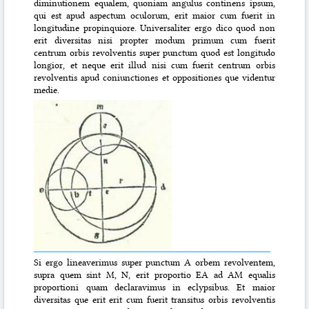
diminutionem equalem, quoniam angulus continens ipsum,
qui est apud aspectum oculorum, erit maior cum fuerit in
longitudine propinquiore. Universaliter ergo dico quod non
erit diversitas nisi propter modum primum cum fuerit
centrum orbis revolventis super punctum quod est longitudo
longior, et neque erit illud nisi cum fuerit centrum orbis
revolventis apud coniunctiones et oppositiones que videntur
medie.
Si ergo lineaverimus super punctum A orbem revolventem,
supra quem sint M, N, erit proportio EA ad AM equalis
proportioni quam declaravimus in eclypsibus. Et maior
diversitas que erit erit cum fuerit transitus orbis revolventis