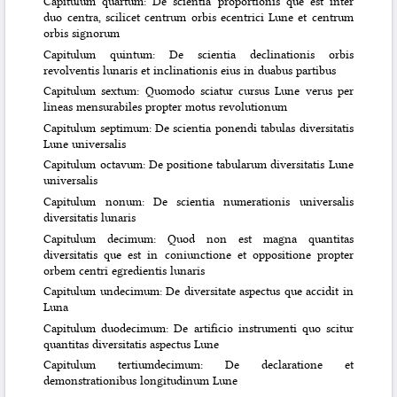
Capitulum quartum: De scientia proportionis que est inter
duo centra, scilicet centrum orbis ecentrici Lune et centrum
orbis signorum
Capitulum quintum: De scientia declinationis orbis
revolventis lunaris et inclinationis eius in duabus partibus
Capitulum sextum: Quomodo sciatur cursus Lune verus per
lineas mensurabiles propter motus revolutionum
Capitulum septimum: De scientia ponendi tabulas diversitatis
Lune universalis
Capitulum octavum: De positione tabularum diversitatis Lune
universalis
Capitulum nonum: De scientia numerationis universalis
diversitatis lunaris
Capitulum decimum: Quod non est magna quantitas
diversitatis que est in coniunctione et oppositione propter
orbem centri egredientis lunaris
Capitulum undecimum: De diversitate aspectus que accidit in
Luna
Capitulum duodecimum: De artificio instrumenti quo scitur
quantitas diversitatis aspectus Lune
Capitulum tertiumdecimum: De declaratione et
demonstrationibus longitudinum Lune