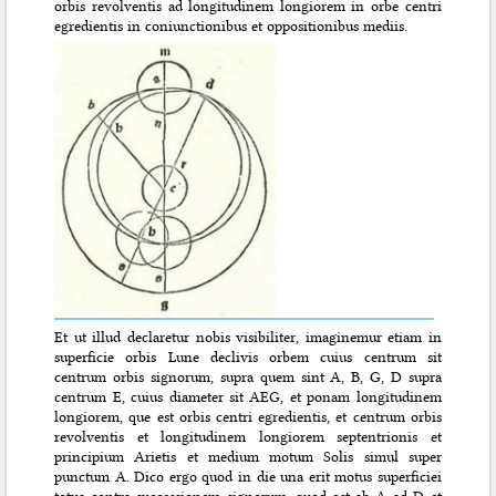
orbis revolventis ad longitudinem longiorem in orbe centri
egredientis in coniunctionibus et oppositionibus mediis.
Et ut illud declaretur nobis visibiliter, imaginemur etiam in
superficie orbis Lune declivis orbem cuius centrum sit
centrum orbis signorum, supra quem sint A, B, G, D supra
centrum E, cuius diameter sit AEG, et ponam longitudinem
longiorem, que est orbis centri egredientis, et centrum orbis
revolventis et longitudinem longiorem septentrionis et
principium Arietis et medium motum Solis simul super
punctum A. Dico ergo quod in die una erit motus superficiei