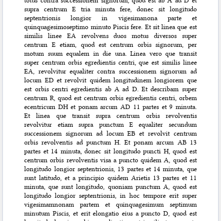
totus contra successionem signorum, quod est ab A ad D et
supra centrum E tria minuta fere, donec sit longitudo
septentrionis longior in vigesimanona parte et
quinquagesimoseptimo minuto Piscis fere. Et sit linea que est
similis linee EA revolvens duos motus diversos super
centrum E etiam, quod est centrum orbis signorum, per
motum suum equalem in die una. Linea vero que transit
super centrum orbis egredientis centri, que est similis linee
EA, revolvitur equaliter contra successionem signorum ad
locum ED et revolvit quidem longitudinem longiorem que
est orbis centri egredientis ab A ad D. Et describam super
centrum R, quod est centrum orbis egredientis centri, orbem
ecentricum DH et ponam arcum AD 11 partes et 9 minuta.
Et linea que transit supra centrum orbis revolventis
revolvitur etiam supra punctum E equaliter secundum
successionem signorum ad locum EB et revolvit centrum
orbis revolventis ad punctum H. Et ponam arcum AB 13
partes et 14 minuta, donec sit longitudo puncti H, quod est
centrum orbis revolventis visa a puncto quidem A, quod est
longitudo longior septentrionis, 13 partes et 14 minuta, que
sunt latitudo, et a principio quidem Arietis 13 partes et 11
minuta, que sunt longitudo, quoniam punctum A, quod est
longitudo longior septentrionis, in hoc tempore erit super
vigesimamnonam partem et quinquagesimum septimum
minutum Piscis, et erit elongatio eius a puncto D, quod est