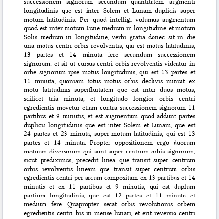
successionem signorum secundum quantitatem augmenti
longitudinis que est inter Solem et Lunam duplicis super
motum latitudinis. Per quod intelligi volumus augmentum
quod est inter motum Lune medium in longitudine et motum
Solis medium in longitudine, verbi gratia donec sit in die
una motus centri orbis revolventis, qui est motus latitudinis,
13 partes et 14 minuta fere secundum successionem
signorum, et sit ut cursus centri orbis revolventis videatur in
orbe signorum ipse motus longitudinis, qui est 13 partes et
11 minuta, quoniam totus motus orbis declivis minuit ex
motu latitudinis superfluitatem que est inter duos motus,
scilicet tria minuta, et longitudo longior orbis centri
egredientis movetur etiam contra successionem signorum 11
partibus et 9 minutis, et est augmentum quod addunt partes
duplicis longitudinis que est inter Solem et Lunam, que est
24 partes et 23 minuta, super motum latitudinis, qui est 13
partes et 14 minuta. Propter oppositionem ergo duorum
motuum diversorum qui sunt super centrum orbis signorum,
sicut prediximus, precedit linea que transit super centrum
orbis revolventis lineam que transit super centrum orbis
egredientis centri per arcum compositum ex 13 partibus et 14
minutis et ex 11 partibus et 9 minutis, qui est duplum
partium longitudinis, que est 12 partes et 11 minuta et
medium fere. Quapropter secat orbis revolutionis orbem
egredientis centri bis in mense lunari, et erit reversio centri