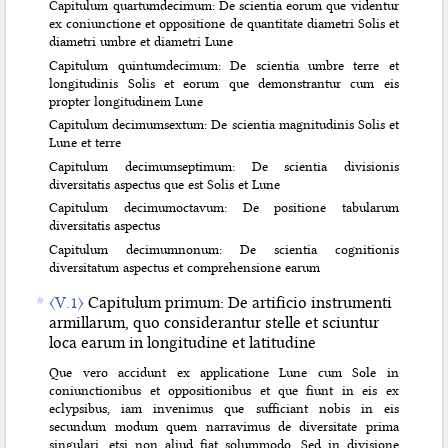
Capitulum quartumdecimum: De scientia eorum que videntur
ex coniunctione et oppositione de quantitate diametri Solis et
diametri umbre et diametri Lune
Capitulum quintumdecimum: De scientia umbre terre et
longitudinis Solis et eorum que demonstrantur cum eis
propter longitudinem Lune
Capitulum decimumsextum: De scientia magnitudinis Solis et
Lune et terre
Capitulum decimumseptimum: De scientia divisionis
diversitatis aspectus que est Solis et Lune
Capitulum decimumoctavum: De positione tabularum
diversitatis aspectus
Capitulum decimumnonum: De scientia cognitionis
diversitatum aspectus et comprehensione earum
〈V.1〉
Capitulum primum: De artificio instrumenti
armillarum, quo considerantur stelle et sciuntur
loca earum in longitudine et latitudine
Que vero accidunt ex applicatione Lune cum Sole in
coniunctionibus et oppositionibus et que fiunt in eis ex
eclypsibus, iam invenimus que sufficiant nobis in eis
secundum modum quem narravimus de diversitate prima
singulari, etsi non aliud fiat solummodo. Sed in divisione