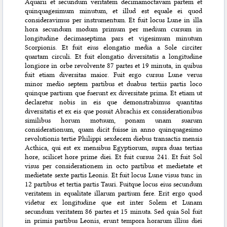
Aquarii et secundum veritatem decimamoctavam partem et
quinquagesimum minutum, et illud est equale ei quod
consideravimus per instrumentum. Et fuit locus Lune in illa
hora secundum modum primum per medium cursum in
longitudine decimaseptima pars et vigesimum minutum
Scorpionis. Et fuit eius elongatio media a Sole circiter
quartam circuli. Et fuit elongatio diversitatis a longitudine
longiore in orbe revolvente 87 partes et 19 minuta, in quibus
fuit etiam diversitas maior. Fuit ergo cursus Lune verus
minor medio septem partibus et duabus tertiis partis loco
quinque partium que fuerunt ex diversitate prima. Et etiam ut
declaretur nobis in eis que demonstrabimus quantitas
diversitatis et ex eis que posuit Abrachis ex considerationibus
similibus horum motuum, ponam unam suarum
considerationum, quam dicit fuisse in anno quinquagesimo
revolutionis tertie Philippi sexdecem diebus transactis mensis
Acthica, qui est ex mensibus Egyptiorum, supra duas ter
tias
hore, scilicet hore prime diei. Et fuit cursus 241. Et fuit Sol
visus per considerationem in octo partibus et medietate et
medietate sexte partis Leonis. Et fuit locus Lune visus tunc in
12 partibus et tertia partis Tauri. Fuitque locus eius secundum
veritatem in equalitate illarum partium fere. Erit ergo quod
videtur ex longitudine que est inter Solem et Lunam
secundum veritatem 86 partes et 15 minuta. Sed quia Sol fuit
in primis partibus Leonis, erunt tempora horarum illius diei