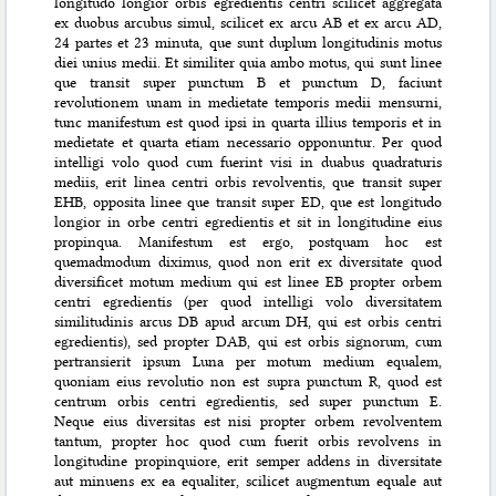
longitudo longior orbis egredientis centri scilicet aggregata
ex duobus arcubus simul, scilicet ex arcu AB et ex arcu AD,
24 partes et
23 minuta, que sunt duplum longitudinis motus
diei unius medii. Et similiter quia ambo motus, qui sunt linee
que transit super punctum B et punctum D, faciunt
revolutionem unam in medietate temporis medii mensurni,
tunc manifestum est quod ipsi in quarta illius temporis et in
medietate et quarta etiam necessario opponuntur. Per quod
intelligi volo quod cum fuerint visi in duabus quadraturis
mediis, erit linea centri orbis revolventis, que transit super
EHB, opposita linee que transit super ED, que est longitudo
longior in orbe centri egredientis et sit in longitudine eius
propinqua. Manifestum est ergo, postquam hoc est
quemadmodum diximus, quod non erit ex diversitate quod
diversificet motum medium qui est linee EB propter orbem
centri egredientis (per quod intelligi volo diversitatem
similitudinis arcus DB apud arcum DH, qui est orbis centri
egredientis), sed propter DAB, qui est orbis signorum, cum
pertransierit ipsum Luna per motum medium equalem,
quoniam eius revolutio non est supra punctum R, quod est
centrum orbis centri egredientis, sed super punctum E.
Neque eius diversitas est nisi propter orbem revolventem
tantum, propter hoc quod cum fuerit orbis revolvens in
longitudine propinquiore, erit semper addens in diversitate
aut minuens ex ea equaliter, scilicet augmentum equale aut