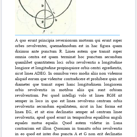
A quo erunt principia reversionum motuum qui erunt super
orbes revolventes, quemadmodum est in hac figura quam
diximus ante punctum R. Linea autem que transit super
omnia centra est quam terminat hoc punctum secundum
quamlibet quantitatem loci orbis revolventis a longitudine
longiore et longitudine propinquiore orbis centri egredientis,
sicut linea ADEG. In omnibus vero modis aliis non videmus
aliquid eorum que videntur contradicere et prohibere quin sit
diameter que transit super hanc longitudinem longiorem
orbis revolventis in motibus aliis qui sunt orbium
revolventium. Per quod intelligi volo ut linea RGH sit
semper in loco in quo est linea revolvens centrum orbis
revolventis secundum equalitatem, sicut in hac forma est
linea EG, et sit eius declinatio semper ad centrum linee
revolventis, apud quod erunt in temporibus equalibus anguli
equales motus equalis. Quod autem videtur in Luna
contrarium est illius. Quoniam in transitu orbis revolventis
in eo quod est inter duo puncta A et G non erit declinatio