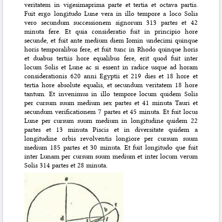
veritatem in vigesimaprima parte et tertia et octava partis.
Fuit ergo longitudo Lune vera in illo tempore a loco Solis
vero secundum successionem signorum 313 partes et 42
minuta fere. Et quia consideratio fuit in principio hore
secunde, et fuit ante medium diem Iomin undecimi quinque
horis temporalibus fere, et fuit tunc in Rhodo quinque horis
et duabus tertiis hore equalibus fere, erit quod fuit inter
locum Solis et Lune ac si essent in radice usque ad horam
considerationis 620 anni Egyptii et 219 dies et 18 hore et
tertia hore absolute equalis, et secundum veritatem 18 hore
tantum. Et invenimus in illo tempore locum quidem Solis
per cursum suum medium sex partes et 41 minuta Tauri et
secundum verificationem 7 partes et 45 minuta. Et fuit locus
Lune per cursum suum medium in longitudine quidem 22
partes et 13 minuta Piscis et in diversitate quidem a
longitudine orbis revolventis longiore per cursum suum
medium 185 partes et 30 minuta. Et fuit longitudo que fuit
inter Lunam per cursum suum medium et inter locum verum
Solis 314 partes et 28 minuta.