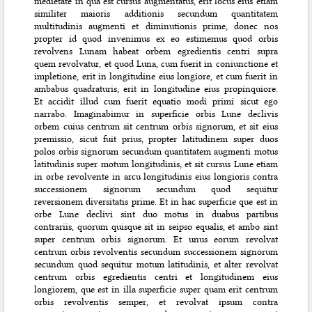
medietate in qua est cursus augmentatus, erit locus eius etiam
similiter maioris additionis secundum quantitatem
multitudinis augmenti et diminutionis prime, donec nos
propter id quod invenimus ex eo estimemus quod orbis
revolvens Lunam habeat orbem egredientis centri supra
quem revolvatur, et quod Luna, cum fuerit in coniunctione et
impletione, erit in longitudine eius longiore, et cum fuerit in
ambabus quadraturis, erit in longitudine eius propinquiore.
Et accidit illud cum fuerit equatio modi primi sicut ego
narrabo. Imaginabimur in superficie orbis Lune declivis
orbem cuius centrum sit centrum orbis signorum, et sit eius
premissio, sicut fuit prius, propter latitudinem super duos
polos orbis signorum secundum quantitatem augmenti motus
latitudinis super motum longitudinis, et sit cursus Lune etiam
in orbe revolvente in arcu longitudinis eius longioris contra
successionem signorum secundum quod sequitur
reversionem diversitatis prime. Et in hac superficie que est in
orbe Lune declivi sint duo motus in duabus partibus
contrariis, quorum quisque sit in seipso equalis, et ambo sint
super centrum orbis signorum. Et unus eorum revolvat
centrum orbis revolventis secundum successionem signorum
secundum quod sequitur motum latitudinis, et alter revolvat
centrum orbis egredientis centri et longitudinem eius
longiorem, que est in illa superficie super quam erit centrum
orbis revolventis semper, et revolvat ipsum contra