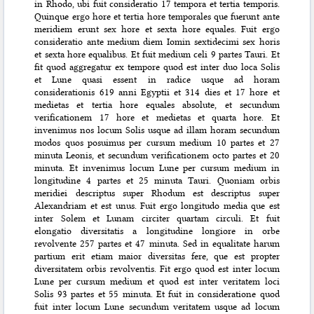
in Rhodo, ubi fuit consideratio 17 tempora et tertia temporis.
Quinque ergo hore et tertia hore temporales que fuerunt ante
meridiem erunt sex hore et sexta hore equales. Fuit ergo
consideratio ante medium diem Iomin sextidecimi sex horis
et sexta hore equalibus. Et fuit medium celi 9 partes Tauri. Et
fit quod aggregatur ex tempore quod est inter duo loca Solis
et Lune quasi essent in radice usque ad horam
considerationis 619 anni Egyptii et 314 dies et 17 hore et
medietas et tertia hore equales absolute, et secundum
verificationem 17 hore et medietas et quarta hore. Et
invenimus nos locum Solis usque ad illam horam secundum
modos quos posuimus per cursum medium 10 partes et 27
minuta Leonis, et secundum verificationem octo partes et 20
minuta. Et invenimus locum Lune per cursum medium in
longitudine 4 partes et 25 minuta Tauri. Quoniam orbis
meridiei descriptus super Rhodum est descriptus super
Alexandriam et est unus. Fuit ergo longitudo media que est
inter Solem et Lunam circiter quartam circuli. Et fuit
elongatio diversitatis a longitudine longiore in orbe
revolvente 257 partes et 47 minuta. Sed in equalitate harum
partium erit etiam maior diversitas fere, que est propter
diversitatem orbis revolventis. Fit ergo quod est inter locum
Lune per cursum medium et quod est inter veritatem loci
Solis 93 partes et 55 minuta. Et fuit in consideratione quod
fuit inter locum Lune secundum veritatem usque ad locum