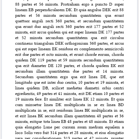
88 partes et 56 minuta. Protraham ergo a puncto D super
lineam EB perpendicularem DK. Et quia angulus DEK erit 88
partes et 56 minuta secundum quantitatem qua erunt
quattuor anguli recti 360 partes, et secundum quantitatem
qua erunt duo anguli recti 360 partes erit 177 partes et 52
minuta, erit arcus quidem qui est super lineam DK 177 partes
et 52 minuta secundum quantitatem qua erit circulus
continens triangulum DEK orthogonium 360 partes, et arcus
qui est super lineam EK residuus ex complemento semicirculi
erit due partes et octo minuta, et erunt chorde eorum, chorda
quidem DK 119 partes et 59 minuta secundum quantitatem
qua erit diameter DE 120 partes, et chorda quidem EK erit
secundum illam quantitatem due partes et 14
minuta.
Secundum quantitatem ergo qua erit linea DE, que est
longitudo que est inter duo centra, 10 partes et 19 minuta, et
linea quidem DB, scilicet medietas diametri orbis centri
egredientis, 49 partes et 41 minuta, erit DK etiam 10 partes et
19 minuta fere. Et similiter erit linea EK 12 minuta. Et quia
cum minuetur linea DK multiplicata in se ex linea BD
multiplicata in se, erit residuum linea BK multiplicata in se,
et erit linea BK secundum illam quantitatem 48 partes et 36
minuta, eritque tota linea EB 48 partes et 48 minuta. Et etiam
quia elongatio Lune per cursum suum medium equalem a
loco Solis vero fuit 314 partes et 28 minuta, et eius elongatio
vera per considerationem 313 partes et 42 minuta, propter