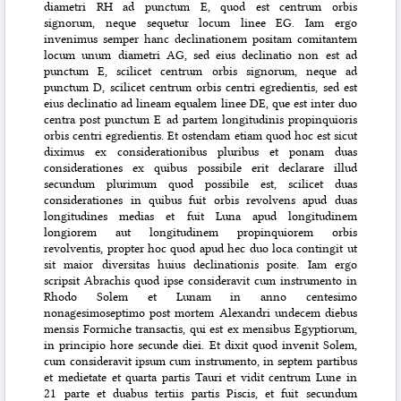
diametri RH ad punctum E, quod est centrum orbis
signorum, neque sequetur locum linee EG. Iam ergo
invenimus semper hanc declinationem positam comitantem
locum unum diametri AG, sed eius declinatio non est ad
punctum E, scilicet centrum orbis signorum, neque ad
punctum D, scilicet centrum orbis centri egredientis, sed est
eius declinatio ad lineam equalem linee DE, que est inter duo
centra post punctum E ad partem longitudinis propinquioris
orbis centri egredientis. Et ostendam etiam quod hoc est sicut
diximus ex considerationibus pluribus et ponam duas
considerationes ex quibus possibile erit declarare illud
secundum plurimum quod possibile est, scilicet duas
considerationes in quibus fuit orbis revolvens apud duas
longitudines medias et fuit Luna apud longitudinem
longiorem aut longitudinem propinquiorem orbis
revolventis, propter hoc quod apud hec duo loca contingit ut
sit maior diversitas huius declinationis posite. Iam ergo
scripsit Abrachis quod ipse consideravit cum instrumento in
Rhodo Solem et Lunam in anno centesimo
nonagesimoseptimo post mortem Alexandri undecem diebus
mensis Formiche transactis, qui est ex mensibus Egyptiorum,
in principio hore secunde diei. Et dixit quod invenit Solem,
cum consideravit ipsum cum instrumento, in septem partibus
et medietate et quarta partis Tauri et vidit centrum Lune in
21 parte et duabus tertiis partis Piscis, et fuit secundum