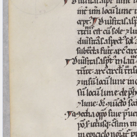
blank space (so that a search ends
at word boundaries).
Publications
Conference
Arabic Works
Arabic Manuscripts
Latin Works
Latin Manuscripts
Latin Early Prints
Images
Texts
beta
Glossary
Resources