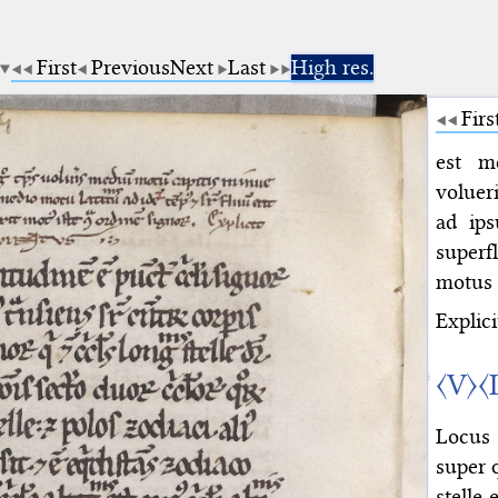
First
Previous
Next
Last
High res.
Firs
est m
voluer
ad ip
superf
motus 
Explici
〈V〉
〈
Locus 
super 
stelle 