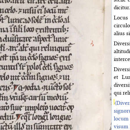
dicitur
Locus
circul
alius s
Divers
altitu
interce
Divers
et Lun
diversi
qui rel
〈Diver
signor
locum 
visum 