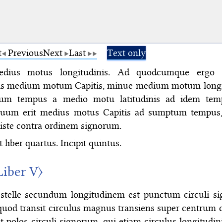
t
Previous
Next
Last
Text only
edius motus longitudinis. Ad quodcumque ergo 
is medium motum Capitis, minue medium motum longi
sum tempus a medio motu latitudinis ad idem tem
luum erit medius motus Capitis ad sumptum tempus, 
iste contra ordinem signorum.
t liber quartus. Incipit quintus.
Liber V〉
stelle secundum longitudinem est punctum circuli s
quod transit circulus magnus transiens super centrum 
et polos circuli signorum, qui etiam circulus longitudini