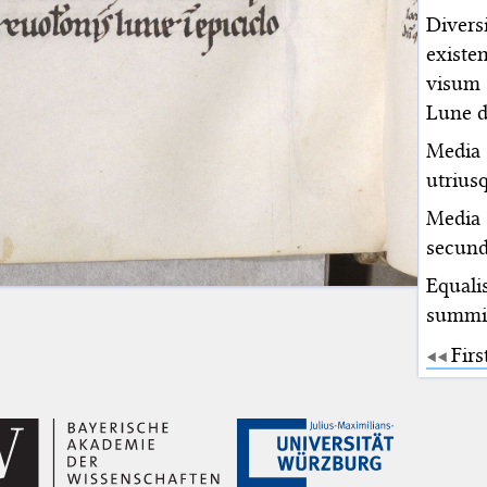
Divers
existe
visum 
Lune d
Media
utrius
Media 
secun
Equali
summit
Firs