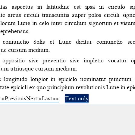
itas aspectus in latitudine est ipsa in circulo s
nte arcus circuli transeuntis super polos circuli sig
locum Lune in celo inter circulum signorum et visu
eprehensus.
 coniunctio Solis et Lune dicitur coniunctio s
que cursum medium.
oppositio sive preventio sive impletio vocatur op
dum utriusque cursum medium.
s longitudo longior in epiciclo nominatur punctum i
ate epicicli ex quo principium revolutionis Lune in epi
t
Previous
Next
Last
Text only