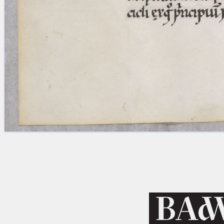
Licenses
·
FAQ
·
Contact
·
Impressum
·
Privacy
· 2013
Print 🖨