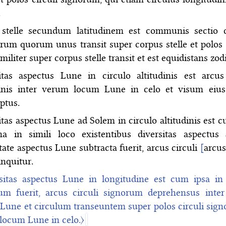
.
 stelle secundum latitudinem est communis sectio
orum quorum unus transit super corpus stelle et polos 
imiliter super corpus stelle transit et est equidistans zod
itas aspectus Lune in circulo altitudinis est arcus 
dinis inter verum locum Lune in celo et visum eiu
ptus.
itas aspectus Lune ad Solem in circulo altitudinis est 
a in simili loco existentibus diversitas aspectus 
tate aspectus Lune subtracta fuerit, arcus circuli
[
arcus
inquitur.
sitas aspectus Lune in longitudine est cum ipsa in 
um fuerit, arcus circuli signorum deprehensus inte
Lune et circulum transeuntem super polos circuli sign
locum Lune in celo.〉