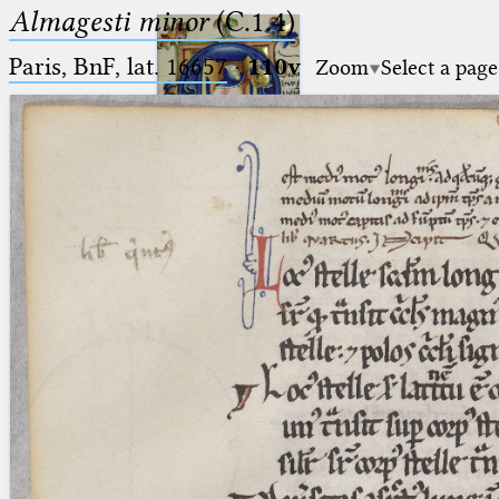
Almagesti minor
(C.1.4)
Paris, BnF, lat. 16657
·
110v
Zoom
Select a page
Ptolemaeus
Arabus et Latinus
🔎︎
_
(the underscore) is the placeholder
Start
for exactly one character.
%
(the percent sign) is the
Project
placeholder for no, one or more
Team
than one character.
%%
(two percent signs) is the
News
placeholder for no, one or more
than one character, but not for
Jobs