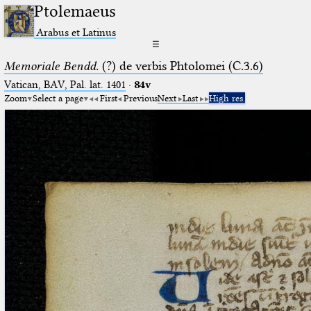
Ptolemaeus
Arabus et Latinus
☰
Memoriale Bendd.
(?) de verbis Phtolomei (C.3.6)
Vatican, BAV, Pal. lat. 1401
·
84v
Zoom
Select a page
First
Previous
Next
Last
High res.