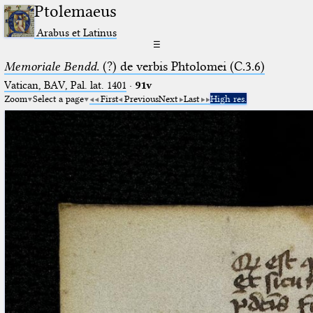
Ptolemaeus
Arabus et Latinus
☰
Memoriale Bendd.
(?) de verbis Phtolomei (C.3.6)
Vatican, BAV, Pal. lat. 1401
·
91v
Zoom
Select a page
First
Previous
Next
Last
High res.