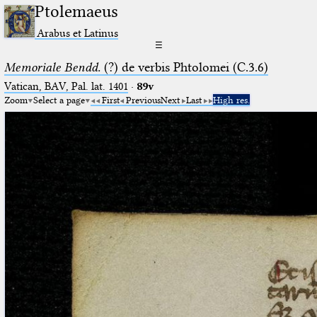
Ptolemaeus
Arabus et Latinus
☰
Memoriale Bendd.
(?) de verbis Phtolomei (C.3.6)
Vatican, BAV, Pal. lat. 1401
·
89v
Zoom
Select a page
First
Previous
Next
Last
High res.