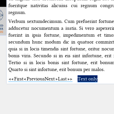
fueritque nativitas alicuius cui regnum congrua
regnum.
Verbum sextumdecimum. Cum prefuerint fortune i
adducetur nocumentum a iustis. Si vero aspexeri
fuerint in ipsis fortune, impedimentum et timor
secundum hunc modum dic in quatuor commixti
quia si in locis timendis sint fortune, oritur noc
bonis viris. Secundo si in eis sint infortune, eri
Tertio si in locis bonis sint fortune, erit bonu
Quarto si sint infortune, erit bonum per malos.
First
Previous
Next
Last
Text only