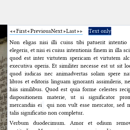
First
Previous
Next
Last
Text only
Non eligas nisi illi cuius tibi patuerit intentio
elegeris, et nisi ei cuius intentionis finem in illa s
quod est inter virtutem spericam et virtutem al
executiva operis. Et similiter necesse est ut sit l
quod iudicas nec animadvertas solam spere na
libros et editoris linguam ignoranti assimileris, n
hiis similibus. Quod est quia forme celestes re
dispositionem materie, ut si significator pr
mercandiis ei
qui non vult esse mercator, sed m
talis significatio non completur.
Verbum duodecimum. Amor et odium remo