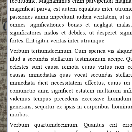
rectitudine. Magnanimus enim parvipendit magna,
magnificat parva, est autem equalitas inter utrum
passiones animi impediunt iudicii veritatem, ut si
omnes significationes bonas et negligat mala
significatores malos et debiles, ut desperet signi
fortes. Erit igitur veritas inter utrumque
Verbum tertiumdecimum. Cum sperica vis aliquid 
illud a secundis stellarum testimonium accipe. Q
celestes sunt causa remota cuius virtus non co
causas immediatas quas vocat secundas stella
immediata dicit necessitatem effectus, cuius re
coniunctio anni significet estatem multarum inf
videmus tempus precedens excessive humidum 
generans, sequitur ex ipsis in corporibus homin
morbos.
Verbum quartumdecimum. Quantus erit erro