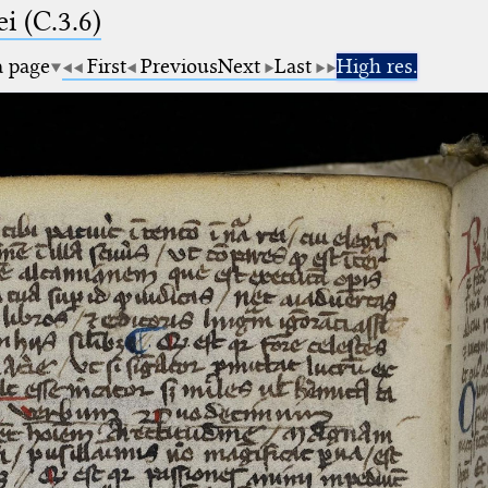
i (C.3.6)
a page
First
Previous
Next
Last
High res.