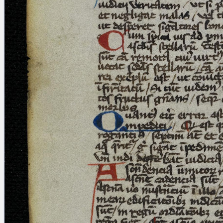
blank space (so that a search ends
at word boundaries).
Publications
Conference
Arabic Works
Arabic Manuscripts
Latin Works
Latin Manuscripts
Latin Early Prints
Images
Texts
beta
Glossary
Resources