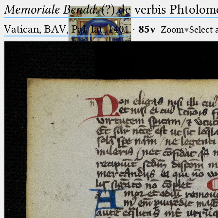
Memoriale Bendd.
(?) de verbis Phtolome
Vatican, BAV, Pal. lat. 1401
·
85v
Zoom
Select 
Ptolemaeus
Arabus et Latinus
🔎︎
_
(the underscore) is the placeholder
Start
for exactly one character.
%
(the percent sign) is the
Project
placeholder for no, one or more
Team
than one character.
%%
(two percent signs) is the
News
placeholder for no, one or more
than one character, but not for
Jobs