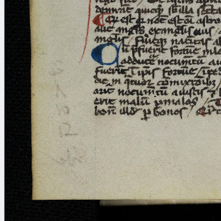
Licenses
·
FAQ
·
Contact
·
Impressum
·
Privacy
· 2013
Print 🖨