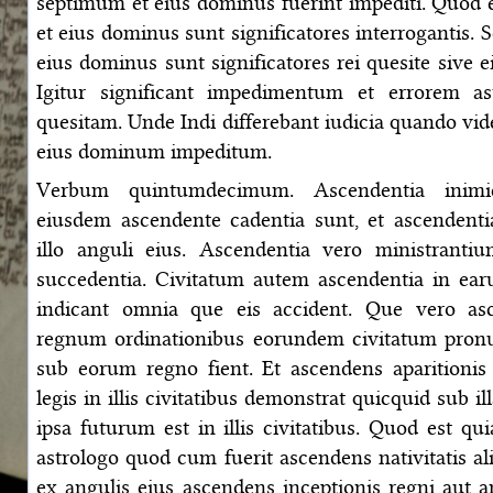
septimum et eius dominus fuerint impediti. Quod 
et eius dominus sunt significatores interrogantis.
eius dominus sunt significatores rei quesite sive e
Igitur significant impedimentum et errorem as
quesitam. Unde Indi differebant iudicia quando vi
eius dominum impeditum.
Verbum quintumdecimum. Ascendentia inim
eiusdem ascendente cadentia sunt, et ascendent
illo anguli eius. Ascendentia vero ministrantiu
succedentia. Civitatum autem ascendentia in ear
indicant omnia que eis accident. Que vero as
regnum ordinationibus eorundem civitatum pron
sub eorum regno fient. Et ascendens aparitionis 
legis in illis civitatibus demonstrat quicquid sub il
ipsa futurum est in illis civitatibus. Quod est q
astrologo quod cum fuerit ascendens nativitatis al
ex angulis eius ascendens inceptionis regni aut a