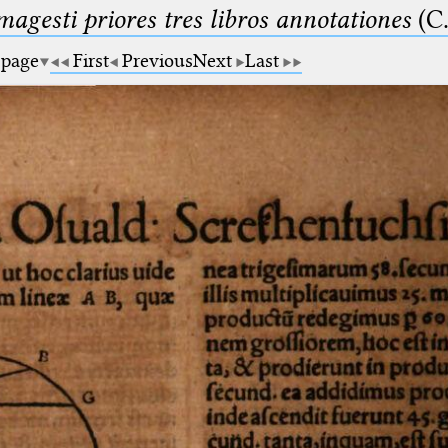
magesti priores tres libros annotationes
(C.
 page
First
Previous
Next
Last