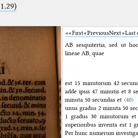
1.29)
First
Previous
Next
Last
AB sesquitertia, sed ut hoc
lineae AB, quae
est 15 minutorum 42 secun
adde ipsis 47 minutis et 8 s
minuta 50 secundas et
〈40〉
unus gradus 2 minuta 50 secu
1 gradus 30 minutorum et
superioribus inventa est 1
Per hunc numerum investigat