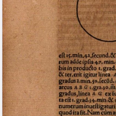
blank space (so that a search ends
at word boundaries).
Publications
Conference
Arabic Works
Arabic Manuscripts
Latin Works
Latin Manuscripts
Latin Early Prints
Images
Texts
beta
Glossary
Resources