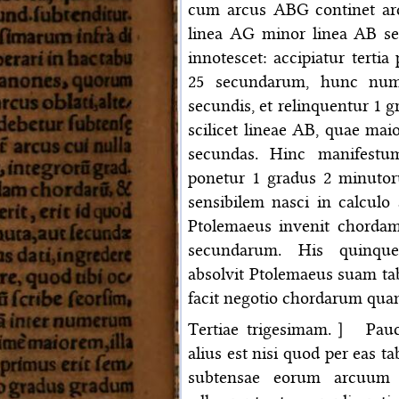
cum arcus ABG continet arc
linea AG minor linea AB se
innotescet: accipiatur terti
25 secundarum, hunc num
secundis, et relinquentur 1 g
scilicet lineae AB, quae ma
secundas. Hinc manifestu
ponetur 1 gradus 2 minuto
sensibilem nasci in calcul
Ptolemaeus invenit chordam
secundarum. His quinque
absolvit Ptolemaeus suam t
facit negotio chordarum quam 
Tertiae trigesimam.］ Pauc
alius est nisi quod per eas t
subtensae eorum arcuum 