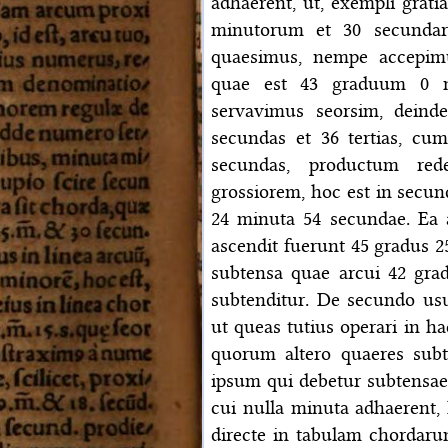
adhaerent, ut, exempli grati
minutorum et 30 secunda
quaesimus, nempe accepim
quae est 43 graduum 0 
servavimus seorsim, deind
secundas et 36 tertias, cum
secundas, productum re
grossiorem, hoc est in secun
24 minuta 54 secundae. Ea 
ascendit fuerunt 45 gradus 2
subtensa quae arcui 42 gr
subtenditur. De secundo us
ut queas tutius operari in ha
quorum altero quaeres subt
ipsum qui debetur subtensae 
cui nulla minuta adhaerent,
directe in tabulam chordarum