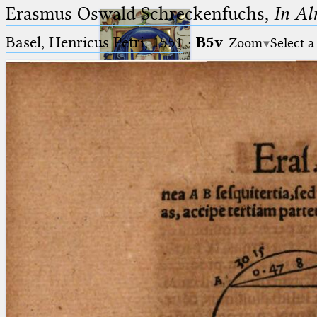
Erasmus Oswald Schreckenfuchs,
In Al
Basel, Henricus Petri, 1551
·
B5v
Zoom
Select a
Ptolemaeus
Arabus et Latinus
🔎︎
_
(the underscore) is the placeholder
Start
for exactly one character.
%
(the percent sign) is the
Project
placeholder for no, one or more
Team
than one character.
%%
(two percent signs) is the
News
placeholder for no, one or more
than one character, but not for
Jobs