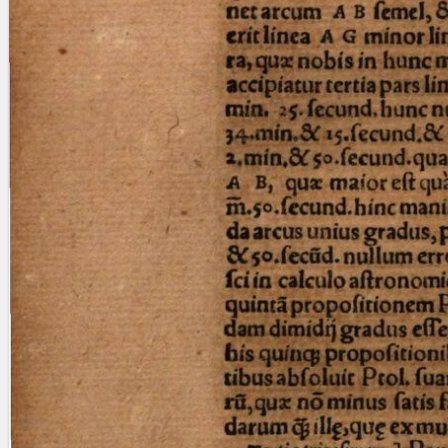
Licenses
·
FAQ
·
Contact
·
Impressum
·
Privacy
· 2013
Print 🖨