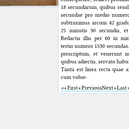
18 secundarum, quibus resolu
secundae pro medio numero,
subtraximus arcum 42 graduu
25 minutis 30 secundis, et
Redactis illis per 60 in 
tertio numero 1530 secunda
prescriptum, et venerunt i
quibus adiectis, servato hab
Tanta est linea recta quae a
cum volue-
First
Previous
Next
Last