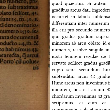
quod quaeritur. Si autem
gradibus arcus dati, ingred
occurret in tabula subtens
differentiam inter numerum
illa erit pro secundo numer
quo gradus gradum supera
minorem ab arcu oblato, id es
numerus, resolve singula i
iuxta tenorem regulae de 
servato scilicet gradus gradi
cupio scire secundum hu
subtenditur arcui 42 gra
Hunc arcus non invenimus i
minorem, hoc est arcum 42
chordarum invenimus 43 gra
scripsimus, et cum ea
consequente, scilicet proxim