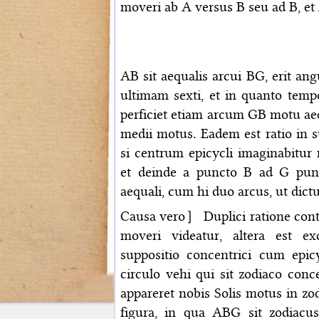
moveri ab A versus B seu ad B, et
AB sit aequalis arcui BG, erit a
ultimam sexti, et in quanto temp
perficiet etiam arcum GB motu aeq
medii motus. Eadem est ratio in su
si centrum epicycli imaginabitu
et deinde a puncto B ad G pun
aequali, cum hi duo arcus, ut dictu
Causa vero］ Duplici ratione conti
moveri videatur, altera est exc
suppositio concentrici cum epic
circulo vehi qui sit zodiaco conc
appareret nobis Solis motus in zod
figura, in qua ABG sit zodiacu