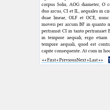
corpus Solis, AOG diameter, O 
duo arcus, CI et IL, aequales in c
duae lineae, OLF et OCE, nunc 
moveri per arcum BF in quanto m
pertransit CI in tanto pertransiet
in tempore aequali, ergo etiam 
tempore aequali, quod est contra
capite consequente. At cum in hoc ca
First
Previous
Next
Last