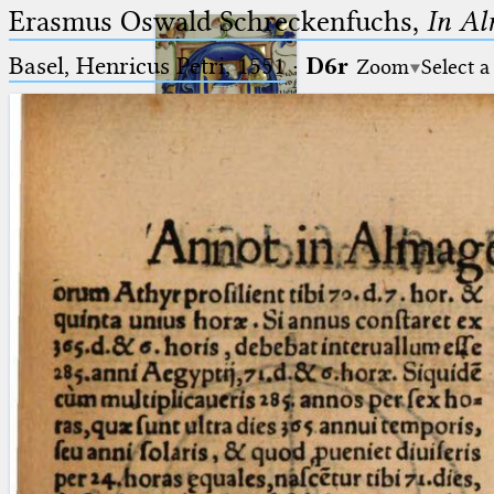
Erasmus Oswald Schreckenfuchs,
In Al
Basel, Henricus Petri, 1551
·
D6r
Zoom
Select a
Ptolemaeus
Arabus et Latinus
🔎︎
_
(the underscore) is the placeholder
Start
for exactly one character.
%
(the percent sign) is the
Project
placeholder for no, one or more
Team
than one character.
%%
(two percent signs) is the
News
placeholder for no, one or more
than one character, but not for
Jobs