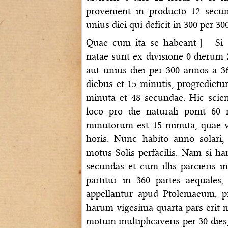
provenient in producto 12 sec
unius diei qui deficit in 300 per 30
Quae cum ita se habeant］ Si s
natae sunt ex divisione 0 dierum
aut unius diei per 300 annos a 36
diebus et 15 minutis, progredietur
minuta et 48 secundae. Hic sci
loco pro die naturali ponit 60
minutorum est 15 minuta, quae va
horis. Nunc habito anno solari, 
motus Solis perfacilis. Nam si han
secundas et cum illis parcieris 
partitur in 360 partes aequale
appellantur apud Ptolemaeum, pr
harum vigesima quarta pars erit 
motum multiplicaveris per 30 dies,