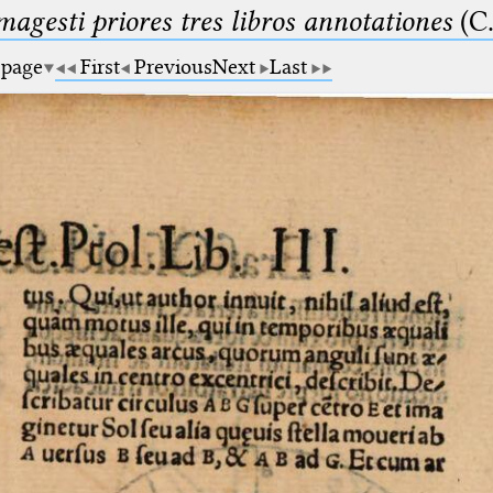
magesti priores tres libros annotationes
(C.
 page
First
Previous
Next
Last