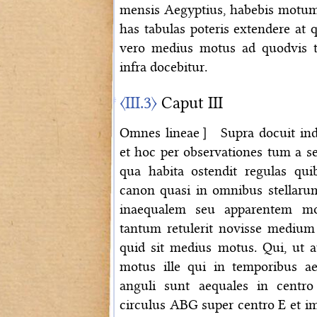
mensis Aegyptius, habebis motum 
has tabulas poteris extendere at
vero medius motus ad quodvis t
infra docebitur.
〈III.3〉
Caput III
Omnes lineae］ Supra docuit inda
et hoc per observationes tum a 
qua habita ostendit regulas qui
canon quasi in omnibus stellar
inaequalem seu apparentem mo
tantum retulerit novisse mediu
quid sit medius mo
tus. Qui, ut 
motus ille qui in temporibus a
anguli sunt aequales in centro e
circulus ABG super centro E et ima