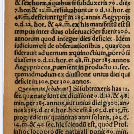
blank space (so that a search ends
at word boundaries).
Publications
Conference
Arabic Works
Arabic Manuscripts
Latin Works
Latin Manuscripts
Latin Early Prints
Images
Texts
beta
Glossary
Resources