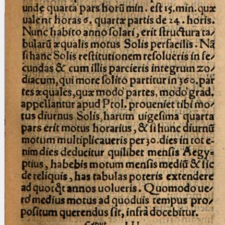
Licenses
·
FAQ
·
Contact
·
Impressum
·
Privacy
· 2013
Print 🖨