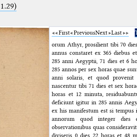
1.29)
First
Previous
Next
Last
orum Athyr, prosilient tibi 70 die
annus constaret ex 365 diebus et
285 anni Aegyptii, 71 dies et 6 h
285 annos per sex horas quae sunt
anni solaris, et quod provenit 
nascentur tibi 71 dies et sex hora
horas et 12 minuta, residuabunt
deficiunt igitur in 285 annis Aegy
ex his manifestum est si tempus i
annorum quod integer dies d
observationibus quas consideravi
diviseris 0 dies 22 horas et 48 