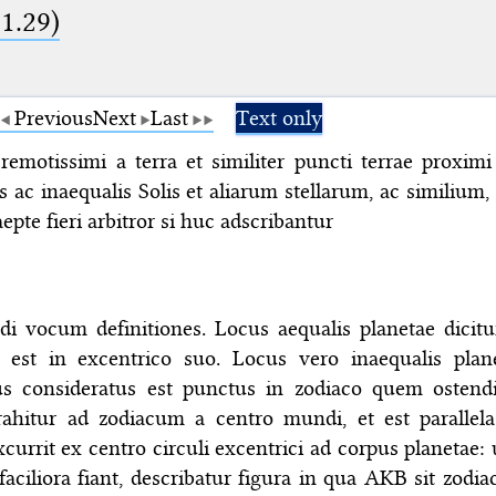
1.29)
Previous
Next
Last
Text only
remotissimi a terra et similiter puncti terrae proximi 
s ac inaequalis Solis et aliarum stellarum, ac similium
epte fieri arbitror si huc adscribantur
di vocum definitiones. Locus aequalis planetae dicitu
 est in excentrico suo. Locus vero inaequalis plan
us consideratus est punctus in zodiaco quem ostendi
rahitur ad zodiacum a centro mundi, et est parallela
currit ex centro circuli excentrici ad corpus planetae:
aciliora fiant, describatur figura in qua AKB sit zodia