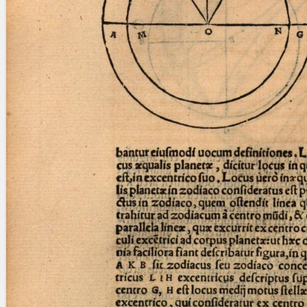
blank space (so that a search ends
at word boundaries).
Publications
Conference
Arabic Works
Arabic Manuscripts
Latin Works
Latin Manuscripts
Latin Early Prints
Images
Texts
beta
Glossary
Resources