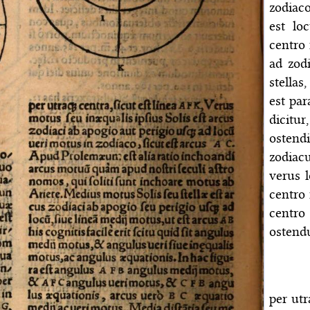
zodiac
est lo
centro 
ad zodi
stellas
est par
dicitur
ostendi
zodiac
verus 
centro 
centro
ostendu
per utr