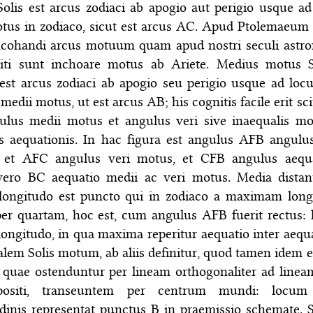
Solis est arcus zodiaci ab apogio aut perigio usque a
tus in zodiaco, sicut est arcus AC. Apud Ptolemaeum e
incohandi arcus motuum quam apud nostri seculi astr
liti sunt inchoare motus ab Ariete. Medius motus 
 est arcus zodiaci ab apogio seu perigio usque ad loc
medii motus, ut est arcus AB; his cognitis facile erit sc
gulus medii motus et angulus veri sive inaequalis mo
s aequationis. In hac figura est angulus AFB angulu
 et AFC angulus veri motus, et CFB angulus aequa
vero BC aequatio medii ac veri motus. Media distan
longitudo est puncto qui in zodiaco a maximam long
per quartam, hoc est, cum angulus AFB fuerit rectus: h
ongitudo, in qua maxima reperitur aequatio inter aequ
lem Solis motum, ab aliis definitur, quod tamen idem es
 quae ostenduntur per lineam orthogonaliter ad linea
positi, transeuntem per centrum mundi: locum
dinis representat punctus B in praemissio schemate. S