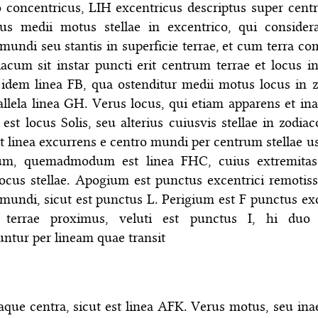
o concentricus, LIH excentricus descriptus super cent
cus medii motus stellae in excentrico, qui consider
mundi seu stantis in superficie terrae, et cum terra co
acum sit instar puncti erit centrum terrae et locus in
, idem linea FB, qua ostenditur medii motus locus in z
allela linea GH. Verus locus, qui etiam apparens et ina
, est locus Solis, seu alterius cuiusvis stellae in zodia
t linea excurrens e centro mundi per centrum stellae u
um, quemadmodum est linea FHC, cuius extremitas
locus stellae. Apogium est punctus excentrici remotis
mundi, sicut est punctus L. Perigium est F punctus exc
 terrae proximus, veluti est punctus I, hi duo 
ntur per lineam quae transit
aque centra, sicut est linea AFK. Verus motus, seu inae