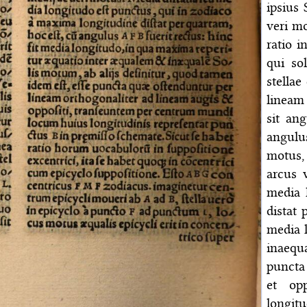
ipsius 
veri mo
ratio 
qui so
stellae
lineam 
sit an
angulu
motus,
arcus 
media 
distat 
media l
inaequa
puncta
et op
longitu