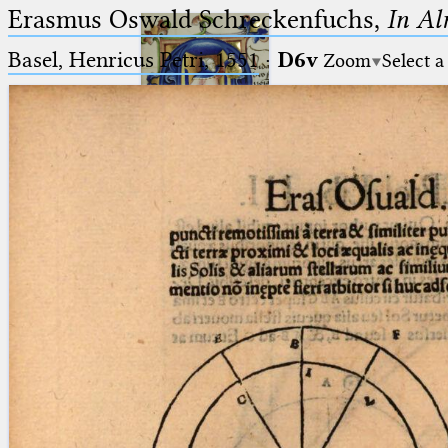
Erasmus Oswald Schreckenfuchs,
In Al
Basel, Henricus Petri, 1551
·
D6v
Zoom
Select a
Ptolemaeus
Arabus et Latinus
🔎︎
_
(the underscore) is the placeholder
Start
for exactly one character.
%
(the percent sign) is the
Project
placeholder for no, one or more
Team
than one character.
%%
(two percent signs) is the
News
placeholder for no, one or more
than one character, but not for
Jobs