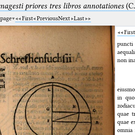
magesti priores tres libros annotationes
(C.
 page
First
Previous
Next
Last
First
puncti 
aequali
non ina
eiusmo
in quo
zodiac
quae t
quae ex
omnia f