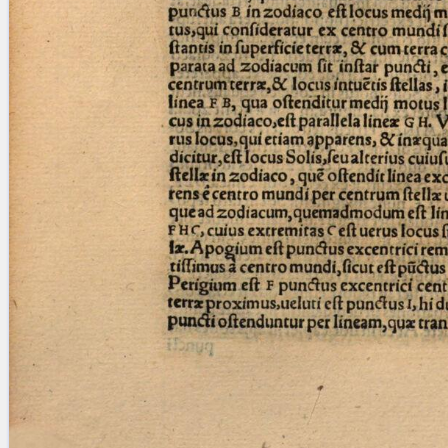
Licenses
·
FAQ
·
Contact
·
Impressum
·
Privacy
· 2013
Print 🖨