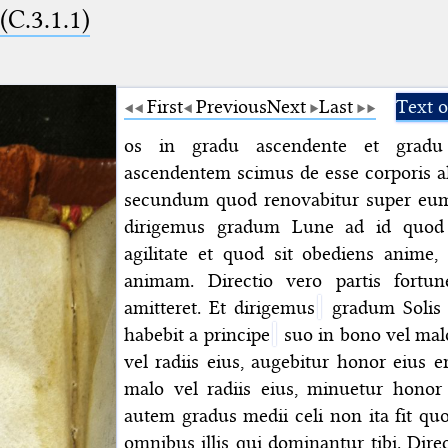
 (C.3.1.1)
First
Previous
Next
Last
Text o
os in gradu ascendente et grad
ascendentem scimus de esse corporis al
secundum quod renovabitur super eum 
dirigemus gradum Lune ad id quod er
agilitate et quod sit obediens anime,
animam. Directio vero partis fortu
amitteret. Et dirigemus
gradum Solis p
habebit a principe
suo in bono vel malo
vel radiis eius, augebitur honor eius e
malo vel radiis eius, minuetur honor 
autem gradus medii celi non ita fit quon
omnibus illis qui dominantur tibi. Direct