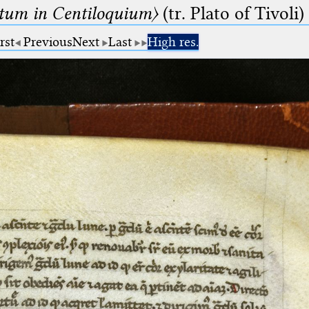
um in Centiloquium〉
(tr. Plato of Tivoli)
rst
Previous
Next
Last
High res.