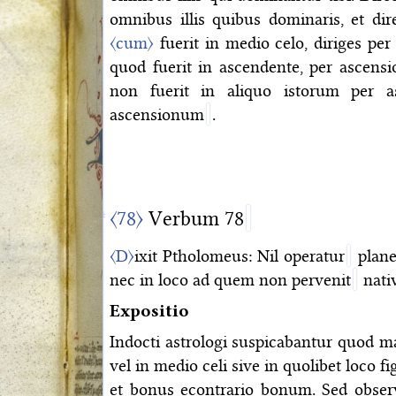
omnibus illis quibus dominaris, et dir
〈cum〉
fuerit in medio celo, diriges per 
quod fuerit in ascendente, per ascens
non fuerit in aliquo istorum per 
ascensionum
.
〈78〉
Verbum 78
〈D〉
ixit Ptholomeus: Nil operatur
planet
nec in loco ad quem non pervenit
nativ
Expositio
Indocti astrologi suspicabantur quod m
vel in medio celi sive in quolibet loco fi
et bonus econtrario bonum. Sed obser