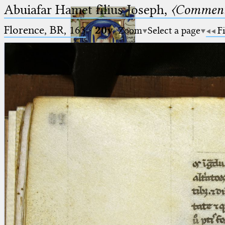
Abuiafar Hamet filius Joseph,
〈Comment
Florence, BR, 163
·
20v
Zoom
Select a page
Fi
Ptolemaeus
Arabus et Latinus
🔎︎
_
(the underscore) is the placeholder
Start
for exactly one character.
%
(the percent sign) is the
Project
placeholder for no, one or more
Team
than one character.
%%
(two percent signs) is the
News
placeholder for no, one or more
than one character, but not for
Jobs