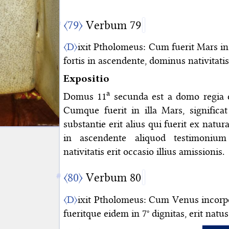
〈79〉
Verbum 79
〈D〉
ixit Ptholomeus: Cum fuerit Mars in 1
fortis in ascendente, dominus nativitatis 
Expositio
a
Domus 11
secunda est a domo regia e
Cumque fuerit in illa Mars, significa
substantie erit alius qui fuerit ex natur
in ascendente aliquod testimonium
nativitatis erit occasio illius amissionis.
〈80〉
Verbum 80
〈D〉
ixit Ptholomeus: Cum Venus incorpor
fueritque eidem in 7° dignitas, erit nat