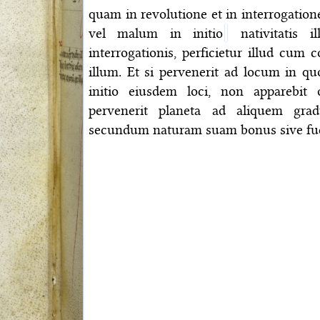
quam in revolutione et in interrogation
vel malum in initio
nativitatis ill
interrogationis, perficietur illud cum c
illum. Et si pervenerit ad locum in qu
initio eiusdem loci, non apparebit
pervenerit planeta ad aliquem gra
secundum naturam suam bonus sive fue