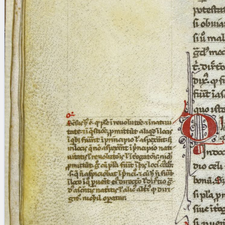
blank space (so that a search ends
at word boundaries).
Publications
Conference
Arabic Works
Arabic Manuscripts
Latin Works
Latin Manuscripts
Latin Early Prints
Images
Texts
beta
Glossary
Resources