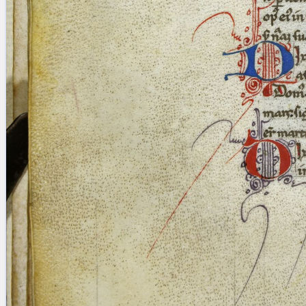
Licenses
·
FAQ
·
Contact
·
Impressum
·
Privacy
· 2013
Print 🖨