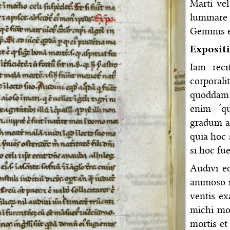
Marti vel
luminare 
Geminis e
Exposit
Iam reci
corporali
quoddam 
enim
‘qu
gradum a
quia hoc
si hoc fu
Audivi 
animoso 
ventis ex
michi mor
mortis et