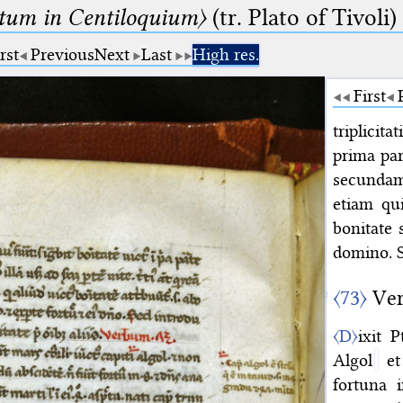
um in Centiloquium〉
(tr. Plato of Tivoli)
rst
Previous
Next
Last
High res.
First
triplicita
prima par
secundam
etiam qui
bonitate 
domino. S
〈73〉
Ver
〈D〉
ixit 
Algol
et
fortuna i