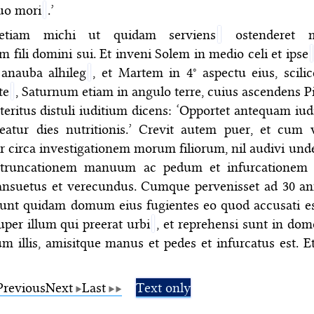
suo mori
.’
 etiam michi ut quidam serviens
ostenderet m
em fili domini sui. Et inveni Solem in medio celi et ipse
anauba alhileg
, et Martem in 4° aspectu eius, scilic
te
, Saturnum etiam in angulo terre, cuius ascendens P
teritus distuli iuditium dicens: ‘Opportet antequam iu
eatur dies nutritionis.’ Crevit autem puer, et cum 
rer circa investigationem morum filiorum, nil audivi unde
 truncationem manuum ac pedum et infurcationem
suetus et verecundus. Cumque pervenisset ad 30 a
 sunt quidam domum eius fugientes eo quod accusati e
uper illum qui preerat urbi
, et reprehensi sunt in domo
um illis, amisitque manus et pedes et infurcatus est. E
Previous
Next
Last
Text only