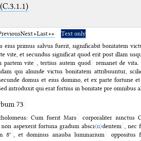
 (C.3.1.1)
Previous
Next
Last
Text only
tis eius primus salvus fuerit, significabit bonitatem vict
te vite, et secundus significat quod erit post illam usq
 partem vite
, tertius autem quod
remanet de vita.
dam qui aliunde victus bonitatem attribuuntur, scili
secunde domus et eius domino, et ex parte fortune et
ed introduxit qui erat fortius in bonitate pre omnibus al
bum 73
Ptholomeus: Cum fuerit Mars
corporaliter iunctus C
 non aspexerit fortuna gradum absci
〈n〉
dentem
, nec f
n 8°
, et dominus anauba luminarium
oppositus f