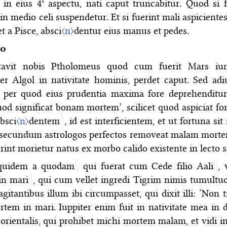
 in eius 4° aspectu, nati caput truncabitur. Quod si f
in medio celi suspendetur. Et si fuerint mali aspicientes
t a Pisce, absci
〈n〉
dentur eius manus et pedes.
io
tavit nobis Ptholomeus quod cum fuerit Mars iun
ter Algol in nativitate hominis, perdet caput. Sed adi
per quod eius prudentia maxima fore deprehenditur
od significat bonam mortem’, scilicet quod aspiciat fo
bsci
〈n〉
dentem
, id est interficientem, et ut fortuna sit 
 secundum astrologos perfectos removeat malam morte
erint morietur natus ex morbo calido existente in lecto 
equidem a quodam
qui fuerat cum Cede filio Aali
, 
in mari
, qui cum vellet ingredi Tigrim nimis tumult
agitantibus illum ibi circumpasset, qui dixit illi: ‘Non 
tem in mari. Iuppiter enim fuit in nativitate mea in
 orientalis, qui prohibet michi mortem malam, et vidi i