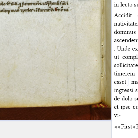
in lecto 
Accidit
nativitat
dominus 
ascenden
. Unde ex
ut compl
sollicita
timerem
esset
man
ingressi
de dolo s
et ipse c
vi-
First