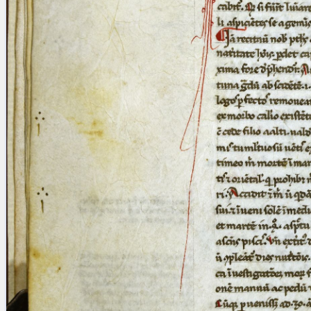
blank space (so that a search ends
at word boundaries).
Publications
Conference
Arabic Works
Arabic Manuscripts
Latin Works
Latin Manuscripts
Latin Early Prints
Images
Texts
beta
Glossary
Resources