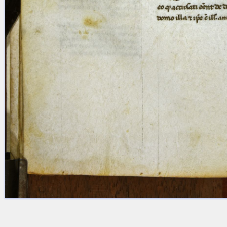
Licenses
·
FAQ
·
Contact
·
Impressum
·
Privacy
· 2013
Print 🖨