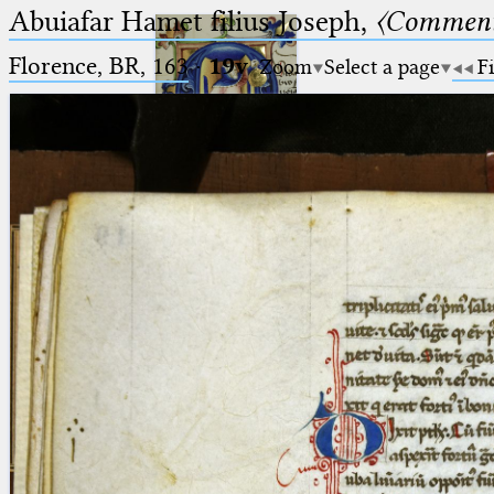
Abuiafar Hamet filius Joseph,
〈Comment
Florence, BR, 163
·
19v
Zoom
Select a page
Fi
Ptolemaeus
Arabus et Latinus
🔎︎
_
(the underscore) is the placeholder
Start
for exactly one character.
%
(the percent sign) is the
Project
placeholder for no, one or more
Team
than one character.
%%
(two percent signs) is the
News
placeholder for no, one or more
than one character, but not for
Jobs