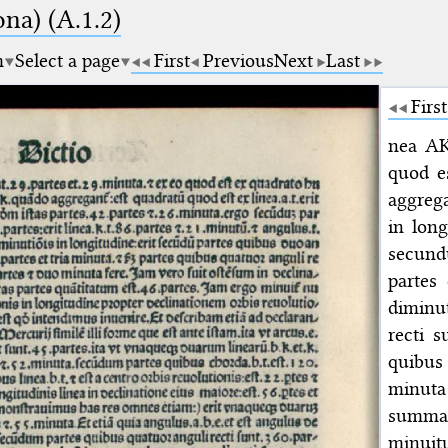
na) (A.1.2)
m
Select a page
First
Previous
Next
Last
First
nea AK 
quod e
aggrega
in lon
secund
partes
diminut
recti s
quibus
minuta
summa 
minuitu