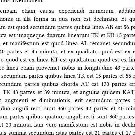
imus inventionem.
cribam etiam causa experiendi numerum additio
tionis in illa forma in qua non est declinatio. Et q
m est quod secundum partes quibus linea AB est 56 pa
uta est unaqueque duarum linearum TK et KB 15 parte
, et manifestum est quod linea AL remanet secundu
 40 partes et 45 minuta, et ex quadrato quod est ex
to quod est ex linea KT est quadratum quod est ex li
c linea etiam proveniet nobis in longitudine 43 parte
secundum partes quibus linea TK est 15 partes et 55 
ecundum partes quibus chorda AT est 120 partes eri
 TK 43 partes et 39 minuta, et angulus quidem KAT,
s augmenti et diminutionis, erit secundum partes
duo anguli recti sunt 360 partes 42 partes et 40 min
m partes quibus quatuor anguli recti sunt 360 partes 
et 20 minuta. Iam vero manifestum est nobis in decli
ius summa secundum istas partes est 21 partes et 17 