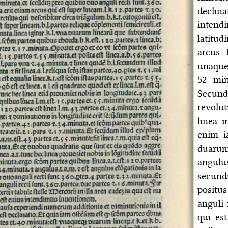
declina
intend
latitud
arcus 
unaque
52 min
Secund
revolut
linea i
enim i
duarum
angulu
secund
positu
anguli 
qui es