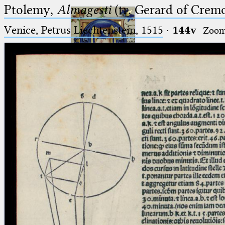
Ptolemy,
Almagesti
(tr. Gerard of Cremo
Venice, Petrus Liechtenstein, 1515
·
144v
Zoo
Ptolemaeus
Arabus et Latinus
🔎︎
_
(the underscore) is the placeholder
Start
for exactly one character.
%
(the percent sign) is the
Project
placeholder for no, one or more
Team
than one character.
%%
(two percent signs) is the
News
placeholder for no, one or more
than one character, but not for
Jobs