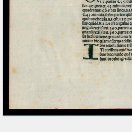
Licenses
·
FAQ
·
Contact
·
Impressum
·
Privacy
· 2013
Print 🖨