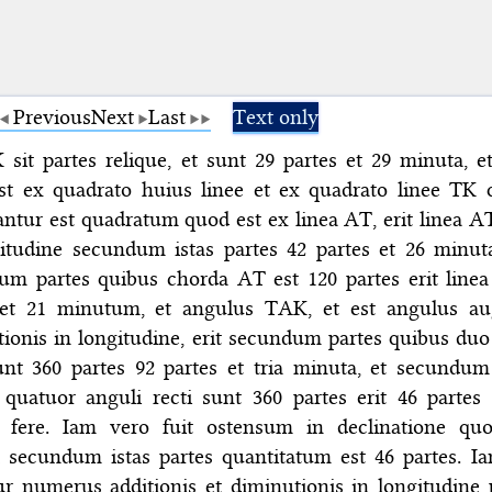
Previous
Next
Last
Text only
sit partes relique, et sunt 29 partes et 29 minuta, e
st ex quadrato huius linee et ex quadrato linee TK
ntur est quadratum quod est ex linea AT, erit linea A
gitudine secundum istas partes 42 partes et 26 minut
um partes quibus chorda AT est 120 partes erit line
 et 21 minutum, et angulus TAK, et est angulus a
ionis in longitudine, erit secundum partes quibus duo
unt 360 partes 92 partes et tria minuta, et secundum
 quatuor anguli recti sunt 360 partes erit 46 partes
 fere. Iam vero fuit ostensum in declinatione qu
secundum istas partes quantitatum est 46 partes. I
r numerus additionis et diminutionis in longitudine 