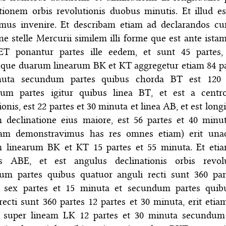
tionem orbis revolutionis duobus minutis. Et illud e
imus invenire. Et describam etiam ad declarandos cu
ine stelle Mercurii similem illi forme que est ante istam
ET ponantur partes ille eedem, et sunt 45 partes,
que duarum linearum BK et KT aggregetur etiam 84 pa
uta secundum partes quibus chorda BT est 120 p
um partes igitur quibus linea BT, et est a centr
ionis, est 22 partes et 30 minuta et linea AB, et est long
n declinatione eius maiore, est 56 partes et 40 minu
am demonstravimus has res omnes etiam) erit una
 linearum BK et KT 15 partes et 55 minuta. Et eti
s ABE, et est angulus declinationis orbis revolu
um partes quibus quatuor anguli recti sunt 360 par
s sex partes et 15 minuta et secundum partes qui
recti sunt 360 partes 12 partes et 30 minuta, erit etia
t super lineam LK 12 partes et 30 minuta secundum