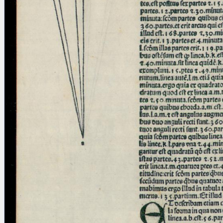
blank space (so that a search ends
at word boundaries).
Publications
Conference
Arabic Works
Arabic Manuscripts
Latin Works
Latin Manuscripts
Latin Early Prints
Images
Texts
beta
Glossary
Resources