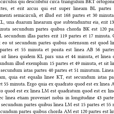
circulus qui describitur circa triangulum BKT ortogon
rtes, et erit arcus qui est super lineam BL partes 
enti semicirculi, et illud est 168 partes et 30 minuta
KL, una duarum linearum que subtenduntur eis, erit 13
inuta secundum partes quibus chorda BK est 120 par
L secundum illas partes erit 119 partes et 17 minuta. 
x eo ut secundum partes quibus ostensum est quod l
 partes et 55 minuta et posita est linea AB 56 parte
 sit linea quidem KL pars una et 44 minuta, et linea
ndum illud exemplum 15 partes et 49 minuta, et sit l
 secundum istas partes 40 partes et 51 minutum. Line
am, quia est equalis linee KT, est secundum istas pa
et 55 minuta. Ergo quia ex quadrato quod est ex linea
to quod est ex linea LM est quadratum quod est ex li
c linea etiam proveniet nobis in longitudine 43 parte
secundum partes quibus linea LM est 15 partes et 55 
ecundum partes quibus chorda AM est 120 partes est l