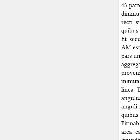
43 part
diminut
recti 
quibus 
Et sec
AM est 
pars un
aggreg
proveni
minuta
linea 
angulus
anguli 
quibus 
Firmabi
area e