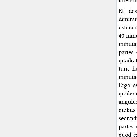
intend
Et des
diminu
ostensu
40 min
minuta
partes
quadra
tunc he
minuta 
Ergo s
quidem
angulu
quibus 
secundu
partes 
quod e