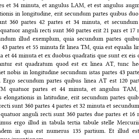
es et 34 minuta, et angulus LAM, et est angulus augm
ionis in longitudine, erit secundum partes quibus duo
sunt 360 partes 42 partes et 34 minuta, et secundum
quatuor anguli recti sunt 360 partes erit 21 pars et 17 
undum illud exemplum, quia secundum partes quibu
43 partes et 55 minuta fit linea TM, quia est equalis li
a et 44 minuta et ex duobus quadratis que sunt ex eis
antur est quadratum quod est ex linea AT, tunc he
et nobis in longitudine secundum istas partes 43 parte
. Ergo secundum partes quibus linea AT est 120 part
TM quatuor partes et 44 minuta, et angulus TAM, 
 elongationis in latitudine, erit secundum partes qui
recti sunt 360 partes 4 partes et 32 minuta et secundum
quatuor anguli recti sunt 360 partes due partes et 16 
mus ergo illud in tabula tertia tabule stelle Mercurii 
adem in qua est numerus 135 partium. Et illud es