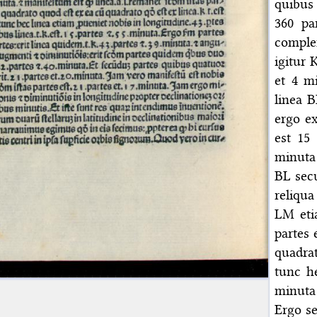
quibus 
360 pa
complem
igitur 
et 4 m
linea B
ergo e
est 15
minuta
BL secu
reliqua
LM eti
partes 
quadra
tunc he
minuta 
Ergo s