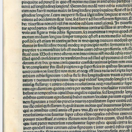
blank space (so that a search ends
at word boundaries).
Publications
Conference
Arabic Works
Arabic Manuscripts
Latin Works
Latin Manuscripts
Latin Early Prints
Images
Texts
beta
Glossary
Resources