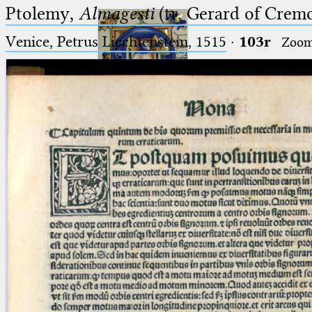
Ptolemy,
Almagesti
(tr. Gerard of Cremo
Venice, Petrus Liechtenstein, 1515
·
103r
Zoo
Ptolemaeus
Arabus et Latinus
🔎︎
_
(the underscore) is the placeholder
Start
for exactly one character.
%
(the percent sign) is the
Project
placeholder for no, one or more
Team
than one character.
%%
(two percent signs) is the
News
placeholder for no, one or more
than one character, but not for
Jobs