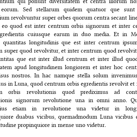
entium qui ponunt diversitatem et centra illorum n
 eorum. Sed stellarum quidem quatuor que sunt 
um revolvuntur super orbes quorum centra secant lin
 eo quod est inter centrum orbis signorum et inter 
egredientis cuiusque earum in duo media. Et in Me
 quantitas longitudinis que est inter centrum ipsum
 super quod revolvitur, et inter centrum quod revolvi
ntitas que est inter illud centrum et inter illud quo
itatem apud longitudinem longiorem et inter hoc cen
visus nostros. In hac namque stella solum invenimus
us in Luna, quod centrum orbis egredientis revolvit et 
m orbis revolutionis quod prediximus ad cont
sionis signorum revolutione una in omni anno. Q
ius etiam in revolutione una videtur in longi
quiore duabus vicibus, quemadmodum Luna vicibus 
itudine propinquiore in mense uno videtur.