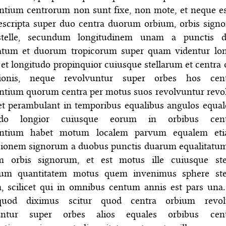
ntium centrorum non sunt fixe, non mote, et neque es
escripta super duo centra duorum orbium, orbis sign
stelle, secundum longitudinem unam a punctis 
tatum et duorum tropicorum super quam videntur lo
 et longitudo propinquior cuiusque stellarum et centra
tionis, neque revolvuntur super orbes hos cen
ntium quorum centra per motus suos revolvuntur revo
et perambulant in temporibus equalibus angulos equal
tudo longior cuiusque eorum in orbibus cen
entium habet motum localem parvum equalem et
sionem signorum a duobus punctis duarum equalitatu
m orbis signorum, et est motus ille cuiusque ste
um quantitatem motus quem invenimus sphere ste
, scilicet qui in omnibus centum annis est pars una
uod diximus scitur quod centra orbium revolu
vuntur super orbes alios equales orbibus cen