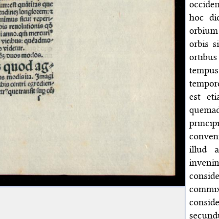
occiden
hoc di
orbium 
orbis s
ortibu
tempus
tempor
est et
quemad
princip
conveni
illud 
inveni
consid
commix
consid
secundu