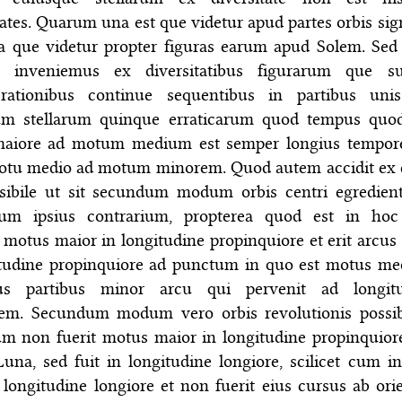
tates. Quarum una est que videtur apud partes orbis si
ra que videtur propter figuras earum apud Solem. Sed
 inveniemus ex diversitatibus figurarum que s
erationibus continue sequentibus in partibus unis
um stellarum quinque erraticarum quod tempus quod
aiore ad motum medium est semper longius tempor
motu medio ad motum minorem. Quod autem accidit ex
sibile ut sit secundum modum orbis centri egredient
um ipsius contrarium, propterea quod est in ho
motus maior in longitudine propinquiore et erit arcus 
itudine propinquiore ad punctum in quo est motus me
s partibus minor arcu qui pervenit ad longit
rem. Secundum modum vero orbis revolutionis possib
um non fuerit motus maior in longitudine propinquiore
Luna, sed fuit in longitudine longiore, scilicet cum in
a longitudine longiore et non fuerit eius cursus ab ori