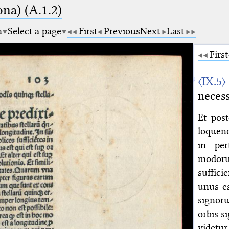
na) (A.1.2)
m
Select a page
First
Previous
Next
Last
First
〈IX.5〉
neces
Et pos
loquend
in per
modor
suffici
unus es
signor
orbis s
videtu