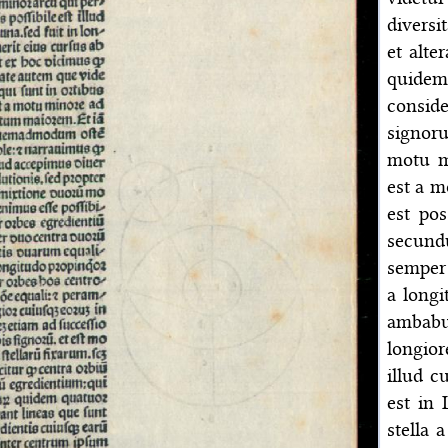
diversi
et alte
quidem
consid
signor
motu m
est a 
est pos
secund
semper 
a long
ambabu
longio
illud c
est in 
stella 