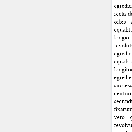
egredie
recta d
orbis 
equali
longior
revolu
egredie
equali 
longi
egredi
succes
centru
secund
fixarum
vero q
revol