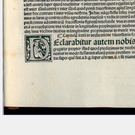
Licenses
·
FAQ
·
Contact
·
Impressum
·
Privacy
· 2013
Print 🖨