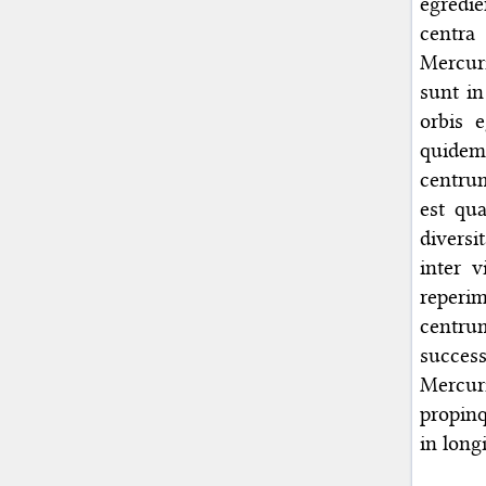
egredi
centra
Mercuri
sunt in
orbis 
quidem
centrum
est qua
divers
inter 
reperim
centru
succes
Mercur
propin
in long