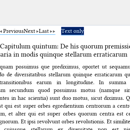
Previous
Next
Last
Text only
Capitulum quintum: De his quorum premissio
saria in modis quinque stellarum erraticarum
tquam posuimus que prediximus, oportet ut sequamu
o de diversitatibus stellarum quinque erraticarum q
transitionibus earum in longitudine. In summa
um secundum quod posuimus motus (namque sim
entes in hac scientia) sunt duo motus, sicut diximus.
t qui est super orbes egredientium centrorum a centr
um, et alter qui est super orbes quorum centra est 
ignorum. Et ipsi revolvunt orbes revolutionis. Et similit
r cuiusque stellarum ex diversitate non est ni