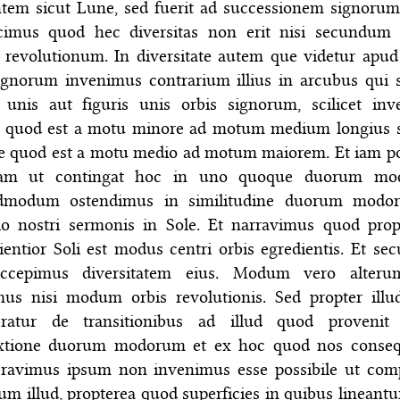
tem sicut Lune, sed fuerit ad successionem signorum
cimus quod hec diversitas non erit nisi secundum
revolutionum. In diversitate autem que videtur apud
ignorum invenimus contrarium illius in arcubus qui 
s unis aut figuris unis orbis signorum, scilicet in
 quod est a motu minore ad motum medium longius 
e quod est a motu medio ad motum maiorem. Et iam po
iam ut contingat hoc in uno quoque duorum mo
modum ostendimus in similitudine duorum modo
io nostri sermonis in Sole. Et narravimus quod prop
entior Soli est modus centri orbis egredientis. Et s
accepimus diversitatem eius. Modum vero alter
mus nisi modum orbis revolutionis. Sed propter ill
eratur de transitionibus ad illud quod provenit
tione duorum modorum et ex hoc quod nos conseq
eravimus ipsum non invenimus esse possibile ut com
m illud, propterea quod superficies in quibus lineantu