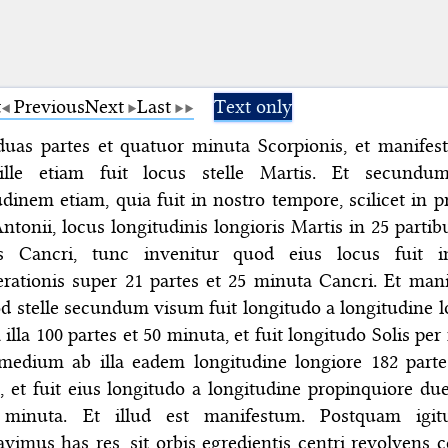
t
Previous
Next
Last
Text only
duas partes et quatuor minuta Scorpionis, et manifes
ille etiam fuit locus stelle Martis. Et secundu
udinem etiam, quia fuit in nostro tempore, scilicet in p
ntonii, locus longitudinis longioris Martis in 25 partib
s Cancri, tunc invenitur quod eius locus fuit 
erationis super 21 partes et 25 minuta Cancri. Et man
od stelle secundum visum fuit longitudo a longitudine l
 illa 100 partes et 50 minuta, et fuit longitudo Solis p
edium ab illa eadem longitudine longiore 182 parte
, et fuit eius longitudo a longitudine propinquiore due
 minuta. Et illud est manifestum. Postquam igit
avimus has res, sit orbis egredientis centri revolvens 