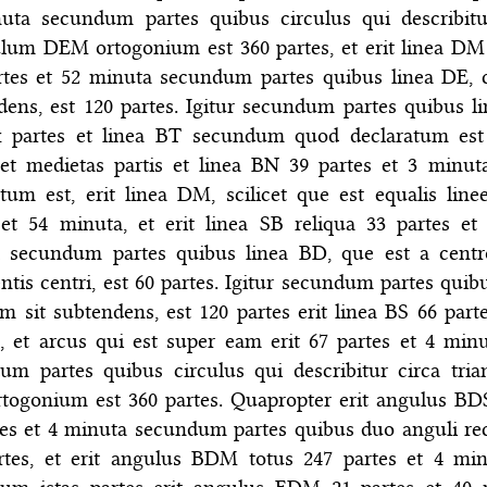
uta secundum partes quibus circulus qui describitu
ulum DEM ortogonium est 360 partes, et erit linea D
rtes et 52 minuta secundum partes quibus linea DE, 
dens, est 120 partes. Igitur secundum partes quibus l
x partes et linea BT secundum quod declaratum est
 et medietas partis et linea BN 39 partes et 3 minut
atum est, erit linea DM, scilicet que est equalis line
 et 54 minuta, et erit linea SB reliqua 33 partes e
 secundum partes quibus linea BD, que est a centr
ntis centri, est 60 partes. Igitur secundum partes quib
m sit subtendens, est 120 partes erit linea BS 66 parte
, et arcus qui est super eam erit 67 partes et 4 minu
um partes quibus circulus qui describitur circa tri
togonium est 360 partes. Quapropter erit angulus BD
tes et 4 minuta secundum partes quibus duo anguli rec
rtes, et erit angulus BDM totus 247 partes et 4 min