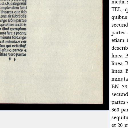
medii, 
TEL, q
quibus 
secund
partes
etiam 
descri
linea 
linea 
linea 
minuta,
BN 39 
secund
partes
360 par
sequit
et 20 