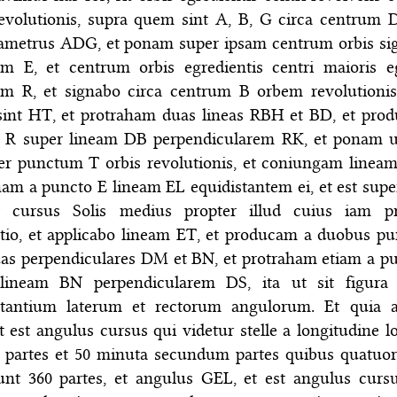
revolutionis, supra quem sint A, B, G circa centrum D,
iametrus ADG, et ponam super ipsam centrum orbis s
m E, et centrum orbis egredientis centri maioris e
m R, et signabo circa centrum B orbem revolutionis
int HT, et protraham duas lineas RBH et BD, et pro
 R super lineam DB perpendicularem RK, et ponam ut
per punctum T orbis revolutionis, et coniungam lineam
ham a puncto E lineam EL equidistantem ei, et est sup
r cursus Solis medius propter illud cuius iam pr
atio, et applicabo lineam ET, et producam a duobus pu
uas perpendiculares DM et BN, et protraham etiam a p
 lineam BN perpendicularem DS, ita ut sit figur
stantium laterum et rectorum angulorum. Et quia 
 est angulus cursus qui videtur stelle a longitudine l
0 partes et 50 minuta secundum partes quibus quatuor
sunt 360 partes, et angulus GEL, et est angulus cursu