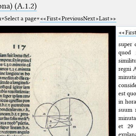
na) (A.1.2)
m
Select a page
First
Previous
Next
Last
Firs
super 
quod 
similit
regni A
minuti
consid
est qu
in hora
suum m
minuta
et 29
explan