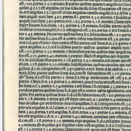
blank space (so that a search ends
at word boundaries).
Publications
Conference
Arabic Works
Arabic Manuscripts
Latin Works
Latin Manuscripts
Latin Early Prints
Images
Texts
beta
Glossary
Resources