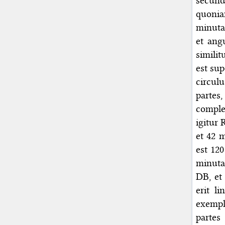
secund
quonia
minuta
et ang
simili
est su
circul
partes
comple
igitur
et 42 
est 120
minuta
DB, et 
erit l
exempl
partes