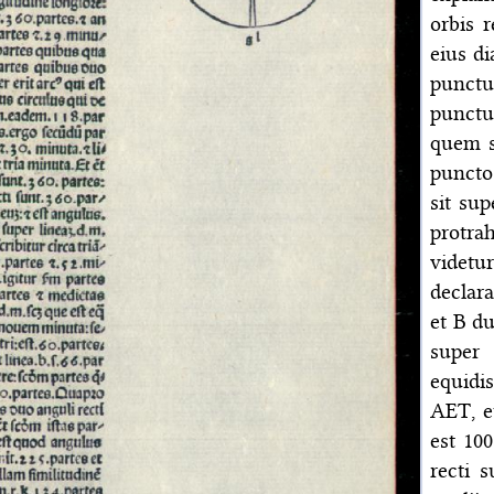
orbis 
eius d
punctu
punctu
quem s
puncto
sit su
protra
videtu
declar
et B d
super
equidi
AET, et
est 10
recti 