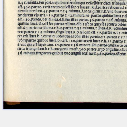
Licenses
·
FAQ
·
Contact
·
Impressum
·
Privacy
· 2013
Print 🖨