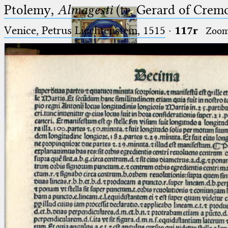
Ptolemy,
Almagesti
(tr. Gerard of Cremo
Venice, Petrus Liechtenstein, 1515
·
117r
Zoo
Ptolemaeus
Arabus et Latinus
🔎︎
_
(the underscore) is the placeholder
Start
for exactly one character.
%
(the percent sign) is the
Project
placeholder for no, one or more
Team
than one character.
%%
(two percent signs) is the
News
placeholder for no, one or more
than one character, but not for
Jobs