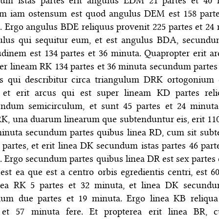
um istas partes erit angulus EDM 21 partes et 40 
m iam ostensum est quod angulus DEM est 158 parte
. Ergo angulus BDE reliquus provenit 225 partes et 24 
ulus qui sequitur eum, et est angulus BDA, secundu
tudinem est 134 partes et 36 minuta. Quapropter erit ar
per lineam RK 134 partes et 36 minuta secundum partes
us qui describitur circa triangulum DRK ortogonium 
, et erit arcus qui est super lineam KD partes rel
ndum semicirculum, et sunt 45 partes et 24 minuta
 RK, una duarum linearum que subtenduntur eis, erit 110
minuta secundum partes quibus linea RD, cum sit subt
 partes, et erit linea DK secundum istas partes 46 part
. Ergo secundum partes quibus linea DR est sex partes e
est ea que est a centro orbis egredientis centri, est 6
inea RK 5 partes et 32 minuta, et linea DK secundu
um due partes et 19 minuta. Ergo linea KB reliqua
 et 57 minuta fere. Et propterea erit linea BR, 