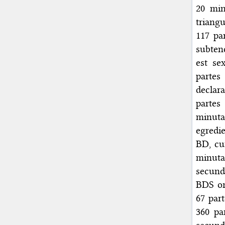
20 min
triang
117 pa
subten
est se
partes
declar
partes
minuta
egredie
BD, cu
minuta
secund
BDS or
67 par
360 pa