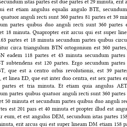
secundum istas partes est due partes et 29 minuta, erit
ui est etiam angulus equalis angulo BTE, secundum
quatuor anguli recti sunt 360 partes 81 partes et 39 mi
um partes quibus duo anguli recti sunt 360 partes e
 et 18 minuta. Quapropter erit arcus qui est super li
163 partes et 18 minuta secundum partes quibus circu
bitur circa triangulum BTN ortogonium est 360 partes, 
BN eadem 118 partes et 43 minuta secundum partes
BT subtendens est 120 partes. Ergo secundum partes
BT, que est a centro orbis revolutionis, est 39 parte
 et linea ED, que est inter duo centra, est sex partes er
partes et tria minuta. Et etiam quia angulus AE
um partes quibus quatuor anguli recti sunt 360 partes 
 et 50 minuta et secundum partes quibus duo anguli rec
tes est 201 pars et 40 minuta et propter illud est ang
ur eum, et est angulus DEM, secundum istas partes 158
minuta, erit arcus qui est super lineam DM etiam 158 pa