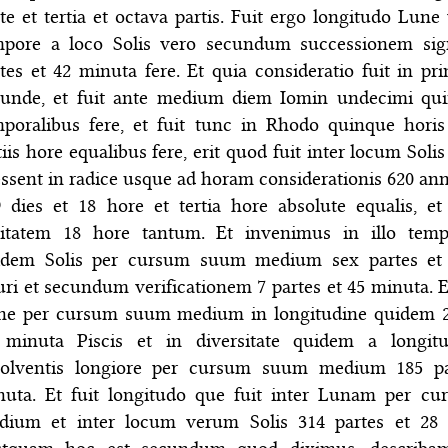
te et tertia et octava partis. Fuit ergo longitudo Lune 
mpore a loco Solis vero secundum successionem si
tes et 42 minuta fere. Et quia consideratio fuit in pri
cunde, et fuit ante medium diem Iomin undecimi qui
mporalibus fere, et fuit tunc in Rhodo quinque hori
tiis hore equalibus fere, erit quod fuit inter locum Soli
essent in radice usque ad horam considerationis 620 ann
9 dies et 18 hore et tertia hore absolute equalis, 
ritatem 18 hore tantum. Et invenimus in illo tem
idem Solis per cursum suum medium sex partes et
ri et secundum verificationem 7 partes et 45 minuta. Et
ne per cursum suum medium in longitudine quidem 22
 minuta Piscis et in diversitate quidem a longitu
volventis longiore per cursum suum medium 185 pa
nuta. Et fuit longitudo que fuit inter Lunam per c
dium et inter locum verum Solis 314 partes et 28 