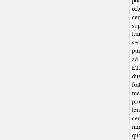
po
or
ce
su
Lu
se
pu
ad
ET
due
fu
med
pro
lon
cen
mi
qu