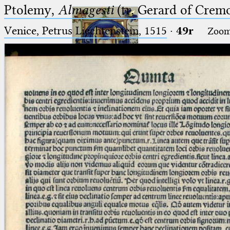
Ptolemy,
Almagesti
(tr. Gerard of Cremo
Venice, Petrus Liechtenstein, 1515
·
49r
Zoo
Ptolemaeus
Arabus et Latinus
🔎︎
_
(the underscore) is the placeholder
Start
for exactly one character.
%
(the percent sign) is the
Project
placeholder for no, one or more
Team
than one character.
%%
(two percent signs) is the
News
placeholder for no, one or more
than one character, but not for
Jobs