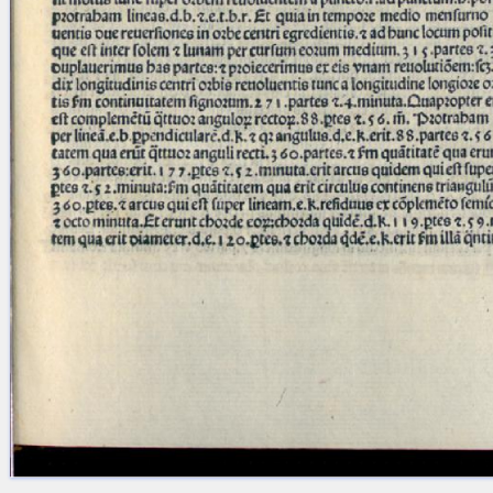
Licenses
·
FAQ
·
Contact
·
Impressum
·
Privacy
· 2013
Print 🖨