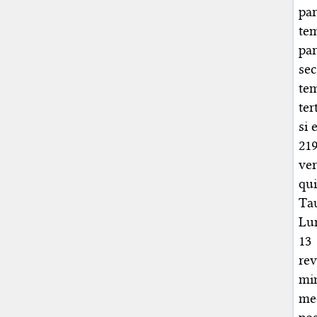
par
te
par
se
te
ter
si 
21
ve
qu
Tau
Lu
13
re
mi
me