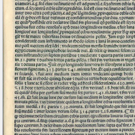
blank space (so that a search ends
at word boundaries).
Publications
Conference
Arabic Works
Arabic Manuscripts
Latin Works
Latin Manuscripts
Latin Early Prints
Images
Texts
beta
Glossary
Resources