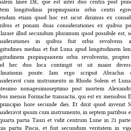
ualem linee DE, que est inter duo centra post pu
rtem longitudinis propinquioris orbis centri egred
tendam etiam quod hoc est sicut diximus ex conside
uribus et ponam duas considerationes ex quibus pos
larare illud secundum plurimum quod possibile est, sc
nsiderationes in quibus fuit orbis revolvens 
ngitudines medias et fuit Luna apud longitudinem lo
ngitudinem propinquiorem orbis revolventis, propte
ud hec duo loca contingit ut sit maior divers
clinationis posite. Iam ergo scripsit Abrachis
nsideravit cum instrumento in Rhodo Solem et Lun
ntesimo nonagesimoseptimo post mortem Alexand
bus mensis Formiche transactis, qui est ex mensibus 
 principio hore secunde diei. Et dixit quod invenit
sideravit ipsum cum instrumento, in septem partibus e
quarta partis Tauri et vidit centrum Lune in 21 part
tiis partis Piscis, et fuit secundum veritatem in vi