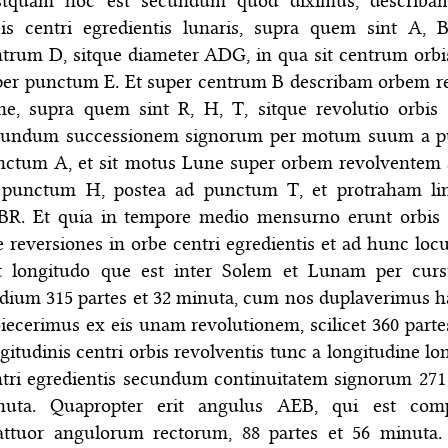
stquam hoc est secundum quod diximus, describa
bis centri egredientis lunaris, supra quem sint A, 
ntrum D, sitque diameter ADG, in qua sit centrum orb
per punctum E. Et super centrum B describam orbem 
ne, supra quem sint R, H, T, sitque revolutio orbis 
cundum successionem signorum per motum suum a p
nctum A, et sit motus Lune super orbem revolventem
 punctum H, postea ad punctum T, et protraham li
BR. Et quia in tempore medio mensurno erunt orbis 
 reversiones in orbe centri egredientis et ad hunc lo
it longitudo que est inter Solem et Lunam per cu
ium 315 partes et 32 minuta, cum nos duplaverimus ha
iecerimus ex eis unam revolutionem, scilicet 360 partes
gitudinis centri orbis revolventis tunc a longitudine lo
tri egredientis secundum continuitatem signorum 271 
nuta. Quapropter erit angulus AEB, qui est co
attuor angulorum rectorum, 88 partes et 56 minuta.