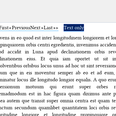
First
Previous
Next
Last
Text only
vens in eo quod est inter longitudinem longiorem et l
pinquiorem orbis centri egredientis, invenimus accide
od accidit in Luna apud declinationem orbis revo
clinationem eius. Et quia iam oportet ut sit 
olventibus orbibus locus unus ad hoc ut sint reversi
rum que in eis moventur semper ab eo et ad eum, 
inatur locus ille longitudo longior equalis. A quo erun
versionum motuum qui erunt super orbes rev
emadmodum est in hac figura quam diximus ante 
nea autem que transit super omnia centra est quam t
nctum secundum quamlibet quantitatem loci orbis re
ngitudine longiore et longitudine propinquiore or