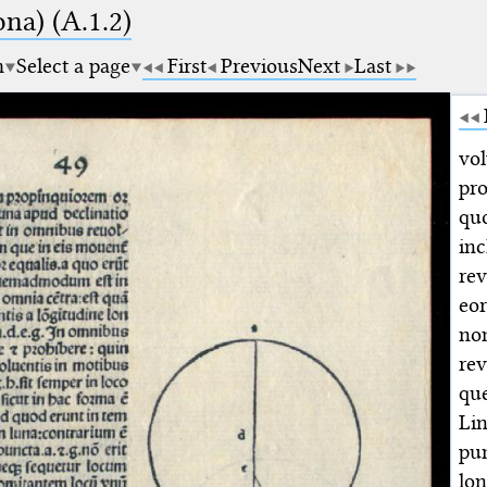
na) (A.1.2)
m
Select a page
First
Previous
Next
Last
vol
pro
qu
in
rev
eo
nom
re
qu
Li
pu
lo