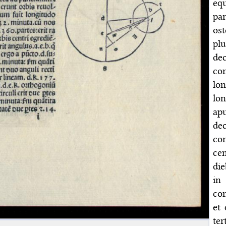
eq
pa
os
pl
dec
co
lo
lo
ap
de
co
ce
die
in
con
et 
ter