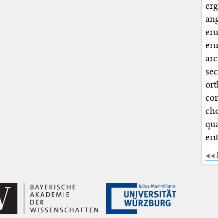
er
an
eru
eru
ar
se
ort
co
ch
qu
eri