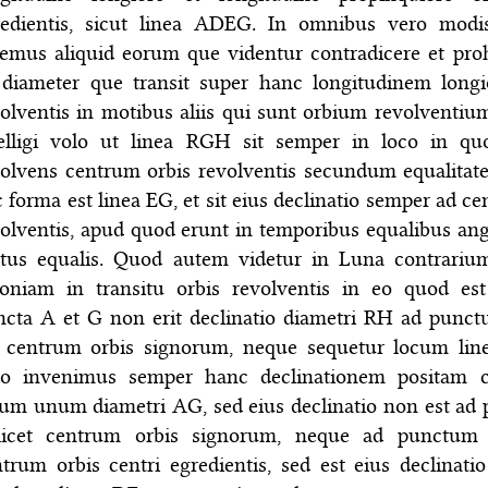
redientis, sicut linea ADEG. In omnibus vero modis
demus aliquid eorum que videntur contradicere et pro
t diameter que transit super hanc longitudinem long
olventis in motibus aliis qui sunt orbium revolventiu
telligi volo ut linea RGH sit semper in loco in qu
olvens centrum orbis revolventis secundum equalitate
 forma est linea EG, et sit eius declinatio semper ad c
olventis, apud quod erunt in temporibus equalibus ang
tus equalis. Quod autem videtur in Luna contrarium 
oniam in transitu orbis revolventis in eo quod est
ncta A et G non erit declinatio diametri RH ad punc
t centrum orbis signorum, neque sequetur locum lin
go invenimus semper hanc declinationem positam 
cum unum diametri AG, sed eius declinatio non est ad
ilicet centrum orbis signorum, neque ad punctum D
trum orbis centri egredientis, sed est eius declinati