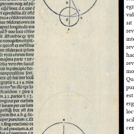
eg
vi
si
rev
in
rev
hac
rev
mo
Qu
pu
es
er
lo
sc
cen