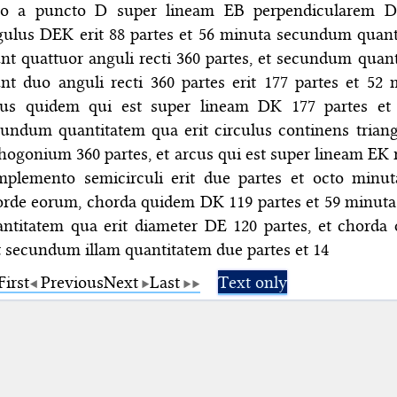
go a puncto D super lineam EB perpendicularem D
gulus DEK erit 88 partes et 56 minuta secundum quan
nt quattuor anguli recti 360 partes, et secundum quan
nt duo anguli recti 360 partes erit 177 partes et 52 m
cus quidem qui est super lineam DK 177 partes et
cundum quantitatem qua erit circulus continens tri
hogonium 360 partes, et arcus qui est super lineam EK 
mplemento semicirculi erit due partes et octo minut
orde eorum, chorda quidem DK 119 partes et 59 minu
antitatem qua erit diameter DE 120 partes, et chord
t secundum illam quantitatem due partes et 14
First
Previous
Next
Last
Text only