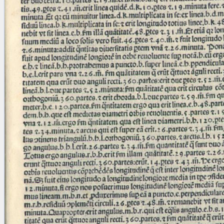
blank space (so that a search ends
at word boundaries).
Publications
Conference
Arabic Works
Arabic Manuscripts
Latin Works
Latin Manuscripts
Latin Early Prints
Images
Texts
beta
Glossary
Resources