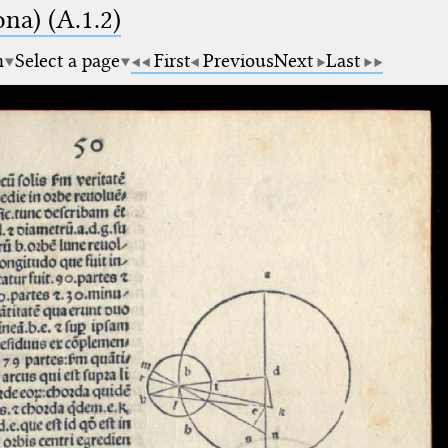
na) (A.1.2)
m
Select a page
First
Previous
Next
Last