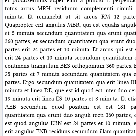
et produxerimus super eam a puncto E perpendic
totus arcus MRH residuum complementi circuli 
minuta. Et remanebit ut sit arcus RM 12 parte
Quapropter erit angulus MBR, qui est equalis angul
et 5 minuta secundum quantitatem qua erunt quattu
360 partes, et secundum quantitatem qua erunt duo 
partes erit 24 partes et 10 minuta. Et arcus qui est
erit 24 partes et 10 minuta secundum quantitatem q
continens triangulum BES orthogonium 360 partes. E
25 partes et 7 minuta secundum quantitatem qua er
partes. Ergo secundum quantitatem qua erit linea BE
minuta et linea DE, que est id quod est inter duo cen
19 minuta erit linea ES 10 partes et 8 minuta. Et et
AEB secundum quod positum est est 181 pa
quantitatem qua erunt duo anguli recti 360 partes,
est quod angulus EBN est 24 partes et 10 minuta, 
erit angulus ENB residuus secundum illam quantitat