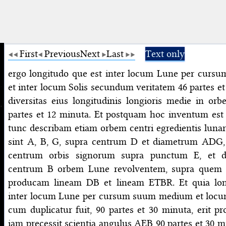
First
Previous
Next
Last
Text only
ergo longitudo que est inter locum Lune per cur
et inter locum Solis secundum veritatem 46 partes et 
diversitas eius longitudinis longioris medie in orb
partes et 12 minuta. Et postquam hoc inventum est 
tunc describam etiam orbem centri egredientis lun
sint A, B, G, supra centrum D et diametrum ADG,
centrum orbis signorum supra punctum E, et d
centrum B orbem Lune revolventem, supra quem s
producam lineam DB et lineam ETBR. Et quia lon
inter locum Lune per cursum suum medium et locu
cum duplicatur fuit, 90 partes et 30 minuta, erit pr
iam precessit scientia angulus AEB 90 partes et 30