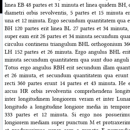
linea EB 48 partes et 31 minuta et linea quidem BH, 
diametri orbis revolventis, 5 partes et 15 minuta er
una et 12 minuta. Ergo secundum quantitatem qua es
BH 120 partes erit linea BL 27 partes et 34 minuta, 
super eam erit 26 partes et 34 minuta secundum quan
circulus continens triangulum BHL orthogonium 360
LH 152 partes et 26 minuta. Ergo angulus BHL erit
minuta secundum quantitatem qua sunt duo anguli r
Totus ergo angulus RBH erit secundum illam quanti
et 26 minuta, et secundum quantitatem qua erunt 
recti 360 partes erunt 14 partes et 43 minuta. He 
arcus HR orbis revolventis comprehendens longi
inter longitudinem longiorem veram et inter Lunam
longitudo a longitudine longiore media in tempore
333 partes et 12 minuta. Si ergo nos posuerim
longiorem mediam super punctum M et protraxer