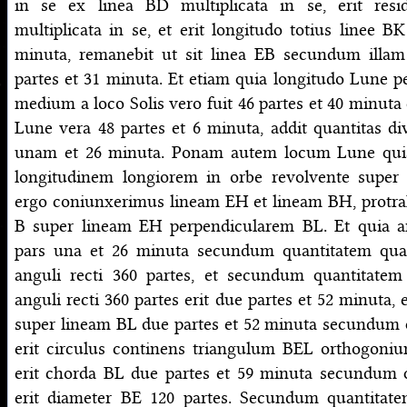
in se ex linea BD multiplicata in se, erit re
multiplicata in se, et erit longitudo totius linee B
minuta, remanebit ut sit linea EB secundum illam
partes et 31 minuta. Et etiam quia longitudo Lune
medium a loco Solis vero fuit 46 partes et 40 minuta 
Lune vera 48 partes et 6 minuta, addit quantitas div
unam et 26 minuta. Ponam autem locum Lune quia
longitudinem longiorem in orbe revolvente sup
ergo coniunxerimus lineam EH et lineam BH, protr
B super lineam EH perpendicularem BL. Et quia a
pars una et 26 minuta secundum quantitatem qua
anguli recti 360 partes, et secundum quantitate
anguli recti 360 partes erit due partes et 52 minuta, e
super lineam BL due partes et 52 minuta secundum 
erit circulus continens triangulum BEL orthogoniu
erit chorda BL due partes et 59 minuta secundum 
erit diameter BE 120 partes. Secundum quantitate