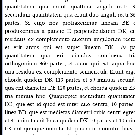
quantitatem qua erunt quattuor anguli recti 3
secundum quantitatem qua erunt duo anguli recti 360
partes. Si ergo nos protraxerimus lineam BE 
produxerimus a puncto D perpendicularem DK, e
residuus ex complemento duorum angulorum recto
et erit arcus qui est super lineam DK 179 p
quantitatem qua erit circulus continens t
orthogonium 360 partes, et arcus qui est supra li
una residua ex complemento semicirculi. Erunt erg
chorda quidem DK 119 partes et 59 minuta secun
qua erit diameter DE 120 partes, et chorda quidem EK
tria minuta fere. Quapropter secundum quantitatem
DE, que est id quod est inter duo centra, 10 partes
linea BD, que est medietas diametri orbis centri egred
et 41 minuta erit linea quidem DK 10 partes et 19 minu
EK erit quinque minuta. Et quia cum minuitur linea