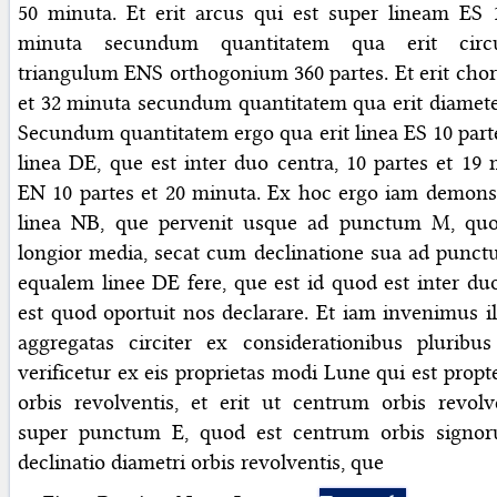
50 minuta. Et erit arcus qui est super lineam ES 
minuta secundum quantitatem qua erit circu
triangulum ENS orthogonium 360 partes. Et erit chor
et 32 minuta secundum quantitatem qua erit diamete
Secundum quantitatem ergo qua erit linea ES 10 parte
linea DE, que est inter duo centra, 10 partes et 19 
EN 10 partes et 20 minuta. Ex hoc ergo iam demons
linea NB, que pervenit usque ad punctum M, quo
longior media, secat cum declinatione sua ad punc
equalem linee DE fere, que est id quod est inter duo
est quod oportuit nos declarare. Et iam invenimus il
aggregatas circiter ex considerationibus pluribus
verificetur ex eis proprietas modi Lune qui est prop
orbis revolventis, et erit ut centrum orbis revolv
super punctum E, quod est centrum orbis signor
declinatio diametri orbis revolventis, que