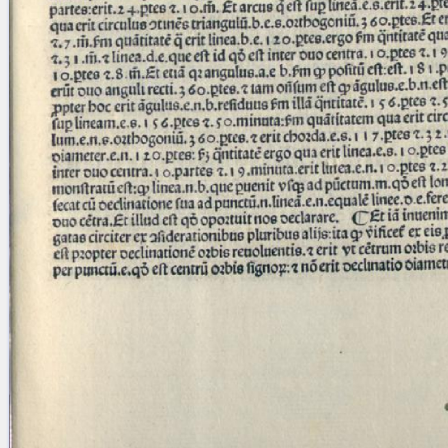
Licenses
·
FAQ
·
Contact
·
Impressum
·
Privacy
· 2013
Print 🖨