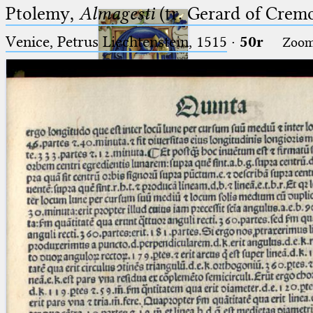
Ptolemy,
Almagesti
(tr. Gerard of Cremo
Venice, Petrus Liechtenstein, 1515
·
50r
Zoo
Ptolemaeus
Arabus et Latinus
🔎︎
_
(the underscore) is the placeholder
Start
for exactly one character.
%
(the percent sign) is the
Project
placeholder for no, one or more
Team
than one character.
%%
(two percent signs) is the
News
placeholder for no, one or more
than one character, but not for
Jobs