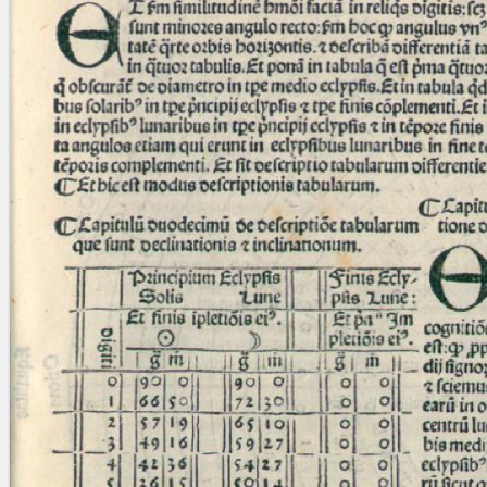
blank space (so that a search ends
at word boundaries).
Publications
Conference
Arabic Works
Arabic Manuscripts
Latin Works
Latin Manuscripts
Latin Early Prints
Images
Texts
beta
Glossary
Resources