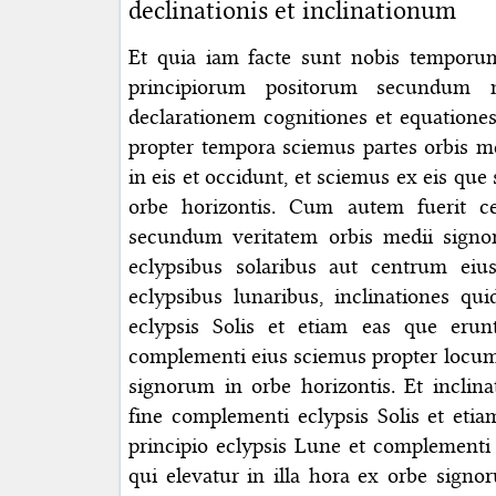
declinationis et inclinationum
Et quia iam facte sunt nobis tempo
principiorum positorum secundum
declarationem cognitiones et equatione
propter tempora sciemus partes orbis m
in eis et occidunt, et sciemus ex eis que
orbe horizontis. Cum autem fuerit 
secundum veritatem orbis medii signor
eclypsibus solaribus aut centrum ei
eclypsibus lunaribus, inclinationes qu
eclypsis Solis et etiam eas que erun
complementi eius sciemus propter locum q
signorum in orbe horizontis. Et inclin
fine complementi eclypsis Solis et etia
principio eclypsis Lune et complementi
qui elevatur in illa hora ex orbe sign