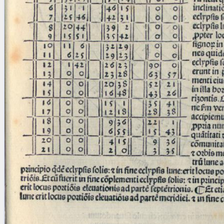
Licenses
·
FAQ
·
Contact
·
Impressum
·
Privacy
· 2013
Print 🖨