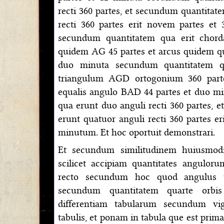
recti 360 partes, et secundum quantitat
recti 360 partes erit novem partes et 
secundum quantitatem qua erit chord
quidem AG 45 partes et arcus quidem qu
duo minuta secundum quantitatem qu
triangulum AGD ortogonium 360 part
equalis angulo BAD 44 partes et duo m
qua erunt duo anguli recti 360 partes,
erunt quatuor anguli recti 360 partes er
minutum. Et hoc oportuit demonstrari.
Et secundum similitudinem huiusmodi f
scilicet accipiam quantitates angulor
recto secundum hoc quod angulus u
secundum quantitatem quarte orbis 
differentiam tabularum secundum vig
tabulis, et ponam in tabula que est pri