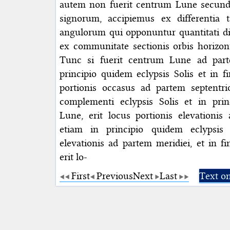
autem non fuerit centrum Lune secund
signorum, accipiemus ex differentia
angulorum qui opponuntur quantitati d
ex communitate sectionis orbis horizon
Tunc si fuerit centrum Lune ad part
principio quidem eclypsis Solis et in fi
portionis occasus ad partem septentri
complementi eclypsis Solis et in prin
Lune, erit locus portionis elevationis
etiam in principio quidem eclypsis 
elevationis ad partem meridiei, et in 
erit lo-
First
Previous
Next
Last
Text o