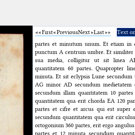
First
Previous
Next
Last
Text o
partes et minutum unum. Et etiam in 
punctum A centrum umbre. Et similiter 
sua media, colligitur ut sit linea
quantitatem 60 partes. Quapropter lin
minuta. Et sit eclypsis Lune secundum t
AG minor AD secundum medietatem di
secundum illam quantitatem 10 partes 
quantitatem qua erit chorda EA 120 par
partes et cifre et arcus qui est super
secundum quantitatem qua erit circulu
ortogonium 360 partes, erit ergo angul
partes et 12 minuta secundum quanti