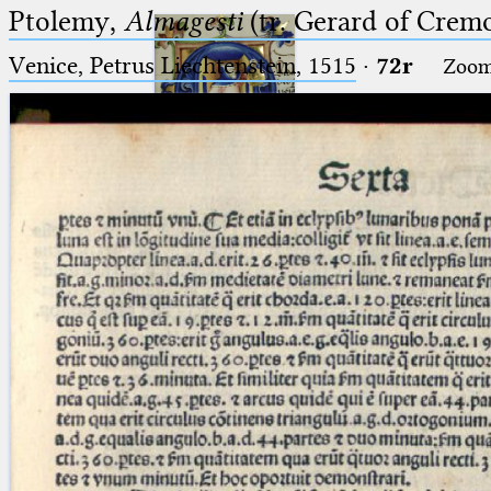
Ptolemy,
Almagesti
(tr. Gerard of Cremo
Venice, Petrus Liechtenstein, 1515
·
72r
Zoo
Ptolemaeus
Arabus et Latinus
🔎︎
_
(the underscore) is the placeholder
Start
for exactly one character.
%
(the percent sign) is the
Project
placeholder for no, one or more
Team
than one character.
%%
(two percent signs) is the
News
placeholder for no, one or more
than one character, but not for
Jobs