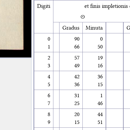
Digiti
et finis impletionis
☉
Gradus
Minuta
G
0
90
0
1
66
50
2
57
19
3
49
16
4
42
36
5
36
15
6
31
1
7
25
46
8
20
44
9
15
51