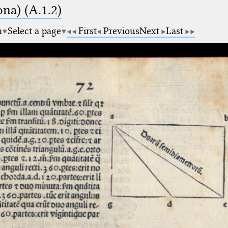
na) (A.1.2)
m
Select a page
First
Previous
Next
Last