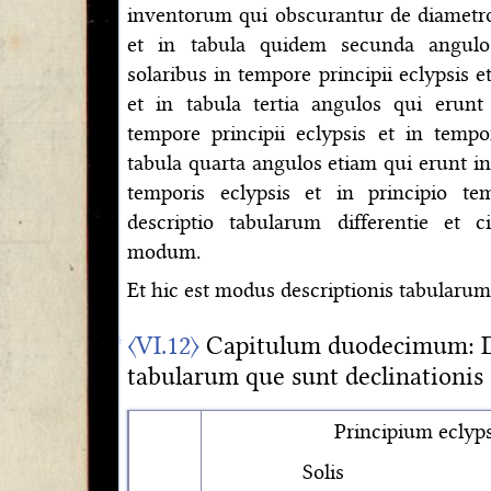
inventorum qui obscurantur de diametro
et in tabula quidem secunda angulo
solaribus in tempore principii eclypsis 
et in tabula tertia angulos qui erunt
tempore principii eclypsis et in tempo
tabula quarta angulos etiam qui erunt in
temporis eclypsis et in principio te
descriptio tabularum differentie et
modum.
Et hic est modus descriptionis tabularum
〈VI.12〉
Capitulum duodecimum: D
tabularum que sunt declinationis
Principium eclyps
Solis