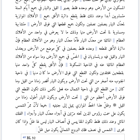
المسكون من الأرض وهو وحده فقط يصير
الليل والنهار في جميع أيّام السنة
متساويين أبدا وعند ذلك فقط يقطع دائرة الأفق جميع
الأفلاك الموازية
لمعدّل النهار بنصفين نصفين وتكون جميع قطعها التي فوق الأرض
متشابهة
ومساوية لما تحت الأرض منها وذلك ما لا يعرض في واحد من الأفلاك
العظام
المائلة عن معدّل النهار فأمّا معدّل النهار وهو من الأفلاك العظام فإنّ
دائرة الأفق تقطعه
وحده فقط بنصفين في كلّ موضع من الأرض ويعتدل
النهار والليل فيه ويتساويان في
الحسّ في جميع الأرض وما سواه من الأفلاك
العظام المائلة عنه في الناحية المسكونة
فإنّ الأفق يقطع كلّ واحد منها
بقطعتين مختلفتين وتكون القطع التي فوق الأرض ما كان منها
في ناحية
الجنوب منه أصغر من التي تحت الأرض ويكون النهار أقصر زمانا من الليل وما
كان
من القطع التي في ناحية الشمال منه فعلى نكس ذلك تكون القطع التي
فوق الأرض أعظم من التي
تحت الأرض ويكون النهار أطول زمانا من
الليل ❊ وظلّ هذا الخطّ الموازي يميل إلى جنبتيه
جميعا لأنّ ممرّ الشمس
يكون على سمت رؤوس الذين تحته مرّتين في أجزاء معدّل النهار وأجزاء
الفلك
المائل وعند ذلك فقط تكون المقاييس في أنصاف النهار ليس لها ظلّ وإذا كان
مجرى
الشمس في نصف فلك البروج الشماليّ يكون ميل ظلّ
BL 32