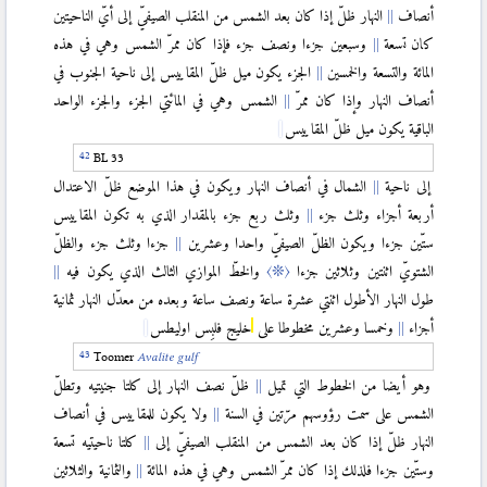
أنصاف
النهار ظلّ إذا كان بعد الشمس من المنقلب الصيفيّ إلى أيّ الناحيتين
كان تسعة
وسبعين جزءا ونصف جزء فإذا كان ممرّ الشمس وهي في هذه
المائة والتسعة والخمسين
الجزء يكون ميل ظلّ المقاييس إلى ناحية الجنوب في
أنصاف النهار وإذا كان ممرّ
الشمس وهي في المائتي الجزء والجزء الواحد
الباقية يكون ميل ظلّ المقاييس
BL 33
إلى ناحية
الشمال في أنصاف النهار ويكون في هذا الموضع ظلّ الاعتدال
أربعة أجزاء وثلث جزء
وثلث ربع جزء بالمقدار الذي به تكون المقاييس
ستّين جزءا ويكون الظلّ الصيفيّ واحدا وعشرين
جزءا وثلث جزء والظلّ
الشتويّ اثنتين وثلاثين جزءا
〈❊〉
والخطّ الموازي الثالث الذي يكون فيه
طول النهار الأطول اثنتي عشرة ساعة ونصف ساعة وبعده من معدّل النهار ثمانية
أجزاء
وخمسا وعشرين مخطوطا على
خليج فلبِس اوليطس
Toomer
Avalite gulf
وهو أيضا من الخطوط التي تميل
ظلّ نصف النهار إلى كلتا جنيتيه وتطلّ
الشمس على سمت رؤوسهم مرّتين في السنة
ولا يكون للمقاييس في أنصاف
النهار ظلّ إذا كان بعد الشمس من المنقلب الصيفيّ إلى
كلتا ناحيتيه تسعة
وستّين جزءا فلذلك إذا كان ممرّ الشمس وهي في هذه المائة
والثمانية والثلاثين