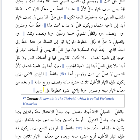
تطلّ على سمت
رؤوسهم في المنقلب الصيفيّ فقط ❊ وعند ذلك لا يكون
للمقاييس نصف النهار ظلّ لأنّ
بعد هذا الخطّ من معدّل النهار كبعد نقطة
المنقلب الصيفيّ منه والخطوط الباقية تكون
ميل ظلّ المقاييس في نصف النهار
أبدا إلى ناحية الشمال ويكون ظلّ الاعتدال تحت هذا
الخطّ ستّة وعشرين
جزءا ونصف جزء والظلّ الشتويّ خمسة وستّين جزءا ونصف وثلث
جزء
والصيفيّ لا ظلّ له وكلّ الخطوط الموازية التي إلى الشمال من هذا الخطّ إلى
الخطّ الذي
يحدّ البلاد المسكونة فإنّ ميل ظلّ المقاييس في أصناف النهار في
جميعها إلى ناحية الشمال
ولا تكون المقاييس فيها في أنصاف النهار بلا ظلّ
أبدا ولا يميل الظلّ أبدا إلى ناحية الجنوب
وميله أبدا إلى ناحية الشمال لأنّ
الشمس لا تطلّ على سمت رؤوسهم أبدا
〈❊〉
والخطّ
الموازي الثامن الذي
يكون طول النهار الأطول ثلاث عشرة ساعة ونصف وربع ساعة
وبعده من
معدّل النهار سبعة وعشرين جزءا واثنتي عشرة مخطوطا على
ارميق
Toomer
Ptolemais in the Thebaid, which
is
called Ptolemais
Hermeiou
والظلّ
الصيفيّ ثلاثة أجزاء ونصف جزء وظلّ الاعتدال ستّة وثلاثين جزءا
وثلث جزء والظلّ الشتويّ
أربعة وخمسين جزءا وسدس جزء بالمقدار الذي
يكون به المقياس ستّين جزءا
〈❊〉
والخطّ
الموازي التاسع الذي يكون فيه
طول النهار الأطول أربع عشرة ساعة وبعده من معدّل
النهار ثلاثين جزءا