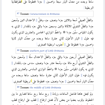
ساعة وبعده من معدّل النهار سبعة وخمسين
جزءا مخطوطا على
قطرقطانية
البربطينة
Toomer
Caturactonium in Brittania
والظلّ الصيفيّ تسعة وثلاثين جزءا ونصف جزء وظلّ
الاعتدال اثنين وتسعين
جزءا والظلّ الشتويّ ثلاثمائة واثنين وسبعين جزءا وثلثي جزء بالمقدار
الذي به
يكون المقياس ستّين جزءا ❊ والخطّ الموازي الخامس والعشرين الذي يكون
فيه طول
النهار الأطول ثماني عشرة ساعة وبعده من معدّل النهار ثمانية
وخمسين جزءا مخطوطا على
جنوب ابرنطينة الصغرى
Toomer
southern part of L
ittle Brittania
والظلّ الصيفيّ أربعين جزءا وثلثي جزء والظلّ الاعتدال ستّة
وتسعين جزءا
والظلّ الشتويّ أربع مائة جزء وتسعة عشر جزءا ونصف سدس جزء بالمقدار
الذي به يكون المقياس ستّين جزءا ❊ والخطّ الموازي السادس والعشرين الذي
يكون فيه
طول النهار الأطول ثماني عشرة ساعة ونصف ساعة وبعده من
معدّل النهار تسعة وخمسين
جزءا ونصف جزء مخطوطا على
ابريطينة الصغرى
Toomer
the middle of Little Brittania
ولم نجعل هاهنا تفاضل الساعات بزيادة
ربع ساعة ربع ساعة لتضايق ما بين
الخطوط وقرب بعضها من بعض لأنّ فضل ارتفاع
قطب على ارتفاع قطب