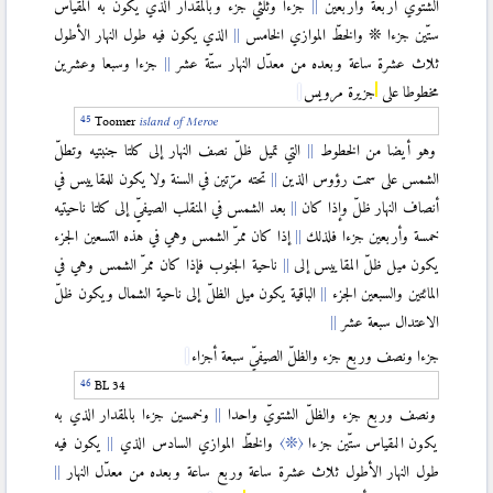
الشتويّ أربعة وأربعين
جزءا وثلثي جزء وبالمقدار الذي يكون به المقياس
ستّين جزءا ❊ والخطّ الموازي الخامس
الذي يكون فيه طول النهار الأطول
ثلاث عشرة ساعة وبعده من معدّل النهار ستّة عشر
جزءا وسبعا وعشرين
مخطوطا على
جزيرة مرويس
Toomer
island of M
eroe
وهو أيضا من الخطوط
التي تميل ظلّ نصف النهار إلى كلتا جنبتيه وتطلّ
الشمس على سمت رؤوس الذين
تحته مرّتين في السنة ولا يكون للمقاييس في
أنصاف النهار ظلّ وإذا كان
بعد الشمس في المنقلب الصيفيّ إلى كلتا ناحيتيه
خمسة وأربعين جزءا فلذلك
إذا كان ممرّ الشمس وهي في هذه التسعين الجزء
يكون ميل ظلّ المقاييس إلى
ناحية الجنوب فإذا كان ممرّ الشمس وهي في
المائتين والسبعين الجزء
الباقية يكون ميل الظلّ إلى ناحية الشمال ويكون ظلّ
الاعتدال سبعة عشر
جزءا ونصف وربع جزء والظلّ الصيفيّ سبعة أجزاء
BL 34
ونصف وربع جزء والظلّ الشتويّ واحدا
وخمسين جزءا بالمقدار الذي به
يكون المقياس ستّين جزءا
〈❊〉
والخطّ الموازي السادس الذي
يكون فيه
طول النهار الأطول ثلاث عشرة ساعة وربع ساعة وبعده من معدّل النهار