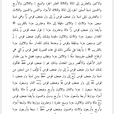
والاثنين والعشرين إلى المائة والثلاثة العشر الجزء والسبع
والثلاثين والأربع
والخمسين نسبة الستّين الجزء إلى المائة والثلاثه الأجزاء والخمس والخمسين والثلاث
〈VIII.1〉
والعشرين تبقى نسبة وتر ضعف قوس
بز
إلى وتر ضعف قوس
زا
وهي نسبة
سبعين جزءا وثلاث
وثلاثين دقيقة إلى مائة وعشرين جزءا بالتقريب ❊
〈VIII.2〉
وأيضا وتر ضعف قوس
زا
مائة وعشرون جزءا
فوتر ضعد قوس
بز
بذلك
〈VIII.3〉
المقدار سبعون جزءا وثلاث وثلاثون دقيدة ولذلك يكون ضعف قوس
بز
〈VIII.4〉
اثنين وسبعين جزءا ودقيقة وقوس
بز
وحدها بذلك المقدار ستّة وثلاثون جزءا
〈VIII.5〉
بالتقريب ❊
وأيضا على عكس ذلك في هذه الصورة نجعل قوس
بز
التي هي
ارتفاع القطب مفروضة ستّة
وثلاثين جزءا ونطلب وجود فضل ما بين مقدار
〈VIII.6〉
النهار الأطول والأقصر وبين المعتدل وذلك هو
ضعف قوس
هط
فتكون
〈IX〉
لذلك نسبة وتر ضعف قوس
بز
إلى وتر ضعف قوس
با
تؤلّف
من نسبتين من
〈IX.1〉
نسبة وتر ضعف قوس
زح
إلى وتر ضعف قوس
حط
ومن نسبة وتر ضعف
〈IX.2〉
قوس
طه
إلى وتر ضعف قوس
ها
وضعف قوس
زب
اثنان وسبعون جزءا
〈IX.3〉
ووترها سبعون
جزءا واثنتان وثلاثون وأربع وضعف قوس
با
مائة وثمانية
〈IX.4〉
أجزاء ووترها أربعة وتسعون جزءا
وأربع وستّ وخمسون وأيضا ضعف قوس
〈IX.5〉
زح
مائة واثنان وثلاثون جزءا وسبع عشرة
وعشرون ووترها مائة وتسعة أجزاء
〈IX.6〉
وأربع وأربعون وثلاث وخمسون وضعف قوس
حط
سبعة وأربعون جزءا
〈IX.7〉