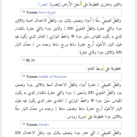
واثنتين وعشرين مخطوطا على
أسفل الأرض
[
بمصره
]
〈بمصر〉
Toomer
lower Egypt
والظلّ الصيفيّ ستّة
أجزاء ونصف وثلث جزء والظلّ الاعتدال خمسة وثلاثين
جزءا واثنتي عشرة والظلّ الشتويّ ثلاثة
وثمانين جزءا واثنتي عشرة بالمقدار
الذي به يكون المقياس ستّين جزءا ❊ والخطّ الموازي
العاشر الذي يكون فيه
طول النهار الأطول أربع عشرة ساعة وربع ساعة وبعده من
معدّل النهار
ثلاثة وثلاثين جزءا وثماني عشرة
BL 35
مخطوطا على
وسط الشام
Toomer
middle of Phoenicia
والظلّ الصيفيّ
عشرة أجزاء والظلّ الاعتدال تسعة وثلاثين جزءا ونصف
جزء والظلّ الشتويّ ثلاثة وتسعين
جزءا واثنتي عشرة بالمقدار الذي به يكون
المقياس ستّين جزءا ❊ والخطّ الموازي
الحادي عشر الذي يكون فيه طول
النهار الأطول أربع عشرة ساعة ونصف ساعة
وبعده من معدّل النهار ستّة
وثلاثين جزءا مخطوطا على
جزيرة رودس
Toomer
Rhodes
والظلّ الصيفيّ
اثني عشر جزءا ونصف وثلث جزء وظلّ الاعتدال ثلاثة