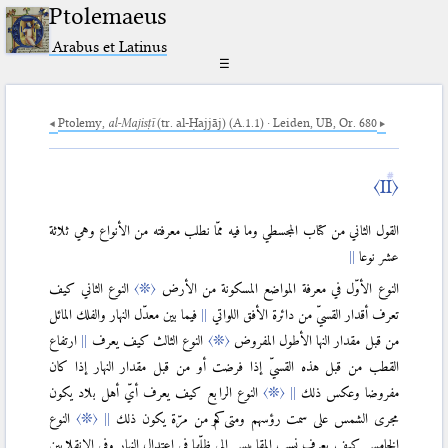
Ptolemaeus
Arabus et Latinus
☰
Ptolemy,
al-Majisṭī
(tr. al-Ḥajjāj) (A.1.1) · Leiden, UB, Or. 680
〈مقدّمة〉
〈I〉
〈II〉
〈I.1〉
القول الثاني من كتاب المجسطي وما فيه ممّا نطلب معرفته من الأنواع وهي ثلاثة
〈I.2〉
عشر نوعا
〈I.3〉
〈I.4〉
النوع الأوّل في معرفة المواضع المسكونة من الأرض
〈❊〉
النوع الثاني كيف
〈I.5〉
تعرف أقدار القسيّ من دائرة الأفق اللواتي
فيما بين معدّل النهار والفلك المائل
〈I.6〉
من قبل مقدار النها الأطول المفروض
〈❊〉
النوع الثالث كيف يعرف
ارتفاع
〈I.7〉
القطب من قبل هذه القسيّ إذا فرضت أو من قبل مقدار النهار إذا كان
〈I.8〉
مفروضا وعكس ذلك
〈❊〉
النوع الرابع كيف يعرف أيّ أهل بلاد يكون
〈I.9〉
مجرى الشمس على سمت رؤسهم ومتى وكم من مرّة يكون ذلك
〈❊〉
النوع
〈I.10〉
الخامس كيف يعرف نسب المقاييس إلى ظلّها في اعتدال النهار وفي الانقلابين