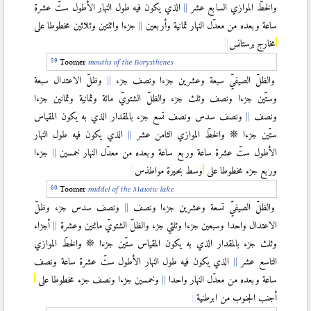
والخطّ الموازي السابع عشر
الذي يكون فيه طول النهار الأطول ستّ عشرة
ساعة وبعده من معدّل النهار ثمانية وأربعين
جزءا واثنتين وثلاثين مخطوطا على
مخارج برستانس
Toomer
mouths of the Borysthenes
والظلّ الصيفيّ سبعة وعشرين جزءا ونصف جزء
وظلّ الاعتدال سبعة
وستّين جزءا ونصف وثلث جزء والظلّ الشتويّ مائة وثمانية وثمانين جزءا
ونصف
ونصف سدس ونصف تسع جزء بالمقدار الذي به يكون المقياس
ستّين جزءا ❊ والخطّ الموازي الثامن عشر
الذي يكون فيه طول النهار
الأطول ستّ عشرة ساعة وربع ساعة وبعده من معدّل النهار خمسين
جزءا
وربع جزء مخطوطا على
وسط بحيرة مواطذس
Toomer
middel of the
Maiotic lake
والظلّ الصيفيّ تسعة وعشرين جزءا ونصف
ونصف سدس جزء وظلّ
الاعتدال واحدا وسبعين جزءا وثلثي جزء والظلّ الشتويّ مائتين وعشرة
أجزاء
وثلث جزء بالمقدار الذي به يكون المقياس ستّين جزءا ❊ والخطّ الموازي
التاسع عشر
الذي يكون فيه طول النهار الأطول ستّ عشرة ساعة ونصف
ساعة وبعده من معدّل النهار واحدا
وخمسين جزءا ونصف جزء مخطوطا على
أجنب الجنوب من ابرطنية