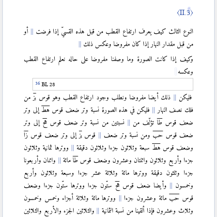
〈VI.6〉
〈II.3〉
〈VI.7〉
〈VI.8〉
النوع الثالث كيف يعرف ارتفاع القطب من قبل هذه القسيّ إذا فرضت
أو
〈VI.9〉
من قبل مقدار النهار إذا كان مفروضا وعكس ذلك
〈VI.10〉
وكيف إذا كانت الصورة وما وصفنا مفروضا على حاله نعلم ارتفاع القطب
〈VI.11〉
وعكسه
〈VI.12〉
BL 28
〈VI.13〉
فليكن
ذلك أيضا مفروضا ونطلب وجود ارتفاع القطب وهو قوس
بز
من
〈VII〉
فلك نصف النهار
فليكن في هذه الصورة نسبة وتر ضعف قوس
هط
إلى وتر
〈VII.1〉
ضعف قوس
طا
تؤلّف من
نسبتين من نسبة وتر ضعف قوس
هح
إلى وتر
ضعف قوس
حب
ومن نسبة وتر ضعف
قوس
بز
إلى وتر ضعف قوس
زا
〈VII.2〉
وضعف قوس
هط
سبعة وثلاثون جزءا وثلاثون دقيقة
ووترها ثمانية وثلاثون
〈VII.3〉
جزءا وأربع وثلاثون واثنتان وعشرون وضعف قوس
طا
مائة
واثنان وأربعونا
جزءا وثلثون دقيقة ووترها مائة وثلاثة عشر جزءا وسبعة وثلاثون وأربع
〈VII.4〉
وخمسون
وأيضا ضعف قوس
هح
ستّون جزءا ووترها ستّون جزءا وضعف
〈VII.5〉
قوس
حب
مائة وعشرون جزءا
ووترها مائة وثلاثة أجزاء وخمس وخمسون
وثلاث وعشرون فإذا ألقينا من نسبة الثمانية
والثلاثين الجزء والأربع والثلاثين
〈VIII〉