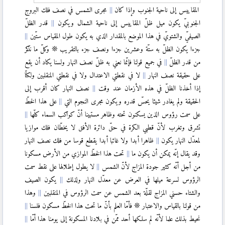
المقاييس إلى ناحية الجنوب وإذا كان
مجرى الشمس في نصف فلك البروج
الجنوبيّ يكون ميل ظلّ المقاييس إلى ناحية الشمال ويكون
قدر الظلّ
الصيفيّ والشتويّ في هذا الموضع بالمقدار الذي به يكون طول المقياس ستّين
جزءا يكون الظلّ به ستّة وعشرين جزءا ونصف جزء بالتقريب ❊ وكلّ ما نذكر
من قدر الظلّ
في جميع قولنا فإنّما نعني به ظلّ نصف النهار ولسنا يكاد أن يقع
على حقيقة نصف النهار
لا في نقطتي الاعتدال ولا في نقطتي المنقلبين ولكنّا
إذا أخذنا الظلّ في هذه الأزمان عند وقت
نصف النهار كان أقرب إلى
الحقيقة ولم يغادر شيئا يحسّ قدره ويكون مجرى النجوم التي
على هذا الخطّ
على سمت رؤوس الذين يسكنون تحته وظاهر مستبينا أنّ كواكب السماء كلّها
تشرق وتغرب لأنّ قطبي الكرة في حقّ دائرة الأفق لا يخطّان فلك موازيا
لمعدّل النهار يكون
ظاهرا أبدا ولا غائبا أبدا يقطع قوسا من فلك نصف النهار
وقد يقال إنّه يمكن أن يكون ما
تحت هذا الخطّ الموازي من الأرض مسكونا
من أجل أنّه كثير جودة المزاج لأنّ الشمس
لا يطول إطلالها على نقط سمت
الرؤوس لسرعة ميلها في العرض عن معدّل النهار ولذلك
يكون الصيف
والشتاء حسني المزاج لقلّة بعد الشمس عن سمت الرؤوس في المنقلبين
وهذا
من قولنا بالقياس والاعتبار ❊ فأمّا العلم بأنّ ما تحت هذا الخطّ مسكون فلسنا
نحيط بذلك علما لأنّه لم سلكها أحد ممّن في بلادنا المسكونة إلى يومنا هذا أمّا