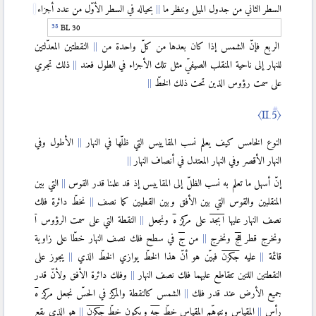
السطر الثاني من جدول الميل وننظر ما
بحياله في السطر الأوّل من عدد أجزاء
〈XIII.1〉
BL 30
〈XIII.2〉
الربع فإنّ الشمس إذا كان بعدها من كلّ واحدة من
النقطتين المعدّلتين
〈XIII.3〉
للنهار إلى ناحية المنقلب الصيفيّ مثل تلك الأجزاء في الطول فعند
ذلك تجري
〈XIII.4〉
على سمت رؤوس الذين تحت ذلك الخطّ
〈XIII.5〉
〈II.5〉
〈XIII.6〉
النوع الخامس كيف يعلم نسب المقاييس التي ظلّها في النهار
الأطول وفي
〈XIII.7〉
النهار الأقصر وفي النهار المعتدل في أنصاف النهار
〈XIII.8〉
إنّ أسهل ما تعلم به نسب الظلّ إلى المقاييس إذ قد علمنا قدر القوس
التي بين
〈XIII.9〉
المنقلبين والقوس التي بين الأفق وبين القطبين كما نصف
نخطّ دائرة فلك
نصف النهار عليها
ابجد
على مركز
ه
ونجعل
النقطة التي على سمت الرؤوس
ا
〈XIII.10〉
ونخرج قطر
اهج
ونخرج
من
ج
في سطح فلك نصف النهار خطّا على زاوية
قائمة
عليه
جكزن
فبيّن هو أنّ هذا الخطّ يوازي الخطّ الذي
يجوز على
〈XIII.11〉
النقطتين اللتين تتقاطع عليهما فلك نصف النهار
وفلك دائرة الأفق ولأنّ قدر
جميع الأرض عند قدر فلك
الشمس كالنقطة والمركز في الحسّ نجعل مركز
ه
رأس
المقياس ونتوهّم المقياس خطّ
جه
ويكون خطّ
جكزن
هو الذي يقع