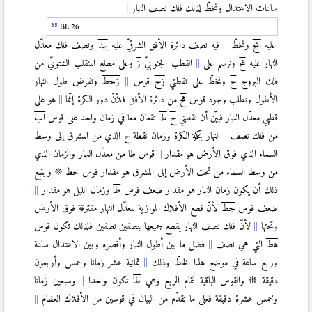
〈IV.9〉
ساعات الاعتدال ونخطّ لذلك فلك نصف النهار
〈IV.10〉
BL 26
〈IV.11〉
عليه
ابج
ونخطّ
فيه نصف دائرة الأفق الشرقيّ عليه
بهد
ونصف فلك معدّل
النهار عليه
اهج
ونرسم على
القطب الجنوبيّ
ز
وعلى مطلع المنقلب الشتويّ من
〈V〉
فلك البروج
ح
ونخطّ على نقطتي
زح
قوس
زحط
ونفرض طول النهار
الأطول ونطلب وجود قوس
هح
من دائرة الأفق فلأنّ دور الكرة إنّما
هو على
〈V.1〉
قطبي معدّل النهار فبيّن أن نقطتي
ح
ط
تقعان معا في زمان واحد على قوس
اب
من فلك نصف
النهار بحركة الكرة وزمان نقطة
ح
الذي من المشرق إلى وسط
〈V.II〉
السماء الذي فوق الأرض هو مقدار
قوس
طا
من معدّل النهار والزمان الذي
〈V.3〉
من وسط السماء من تحت الأرض إلى المشرق هو مقدار قوس
حط
❊ ويتبع
〈V.4〉
ذلك أن يكون زمان النهار هو مقدار ضعف قوس
طا
وزمان الليل هو مقدار
〈V.5〉
ضعف قوس
جط
لأنّ قطع الأفلاك الموازية لمعدّل النهار مفترقة فوق الأرض
〈V.6〉
وتحتها
لأنّ فلك نصف النهار يقطع جميعها بنصفين نصفين فلذلك تكون قوس
هط
التي هي نصف
فضل ما بين أطول النهار وأقصره وبين الاعتدال ساعة
〈V.7〉
وربع ساعة في موضع هذا الخطّ وذلك
ثمانية عشر زمانا وخمس وأربعون
〈V.8〉
دقيقة ❊ والقوس الباقية لتمام الربع وهي
طا
تكون واحدا
وسبعين زمانا
〈V.9〉
وخمس عشرة دقيقة فعلى ما تقدّم من البيان في قوسين من الأفلاك العظام
〈V.10〉