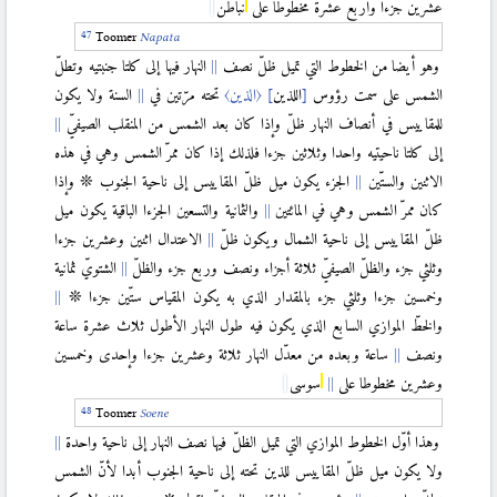
عشرين جزءا وأربع عشرة مخطوطا على
نباطن
Toomer
Napata
وهو أيضا من الخطوط التي تميل ظلّ نصف
النهار فيها إلى كلتا جنبتيه وتطلّ
الشمس على سمت رؤوس
[
اللذين
]
〈الذين〉
تحته مرّتين في
السنة ولا يكون
للمقاييس في أنصاف النهار ظلّ وإذا كان بعد الشمس من المنقلب الصيفيّ
إلى كلتا ناحيتيه واحدا وثلاثين جزءا فلذلك إذا كان ممرّ الشمس وهي في هذه
الاثنين والستّين
الجزء يكون ميل ظلّ المقاييس إلى ناحية الجنوب ❊ وإذا
كان ممرّ الشمس وهي في المائتين
والثمانية والتسعين الجزءا الباقية يكون ميل
ظلّ المقاييس إلى ناحية الشمال ويكون ظلّ
الاعتدال اثنين وعشرين جزءا
وثلثي جزء والظلّ الصيفيّ ثلاثة أجزاء ونصف وربع جزء والظلّ
الشتويّ ثمانية
وخمسين جزءا وثلثي جزء بالمقدار الذي به يكون المقياس ستّين جزءا ❊
والخطّ الموازي السابع الذي يكون فيه طول النهار الأطول ثلاث عشرة ساعة
ونصف
ساعة وبعده من معدّل النهار ثلاثة وعشرين جزءا وإحدى وخمسين
وعشرين مخطوطا على
سوسى
Toomer
Soene
وهذا أوّل الخطوط الموازي التي تميل الظلّ فيها نصف النهار إلى ناحية واحدة
ولا يكون ميل ظلّ المقاييس للذين تحته إلى ناحية الجنوب أبدا لأنّ الشمس