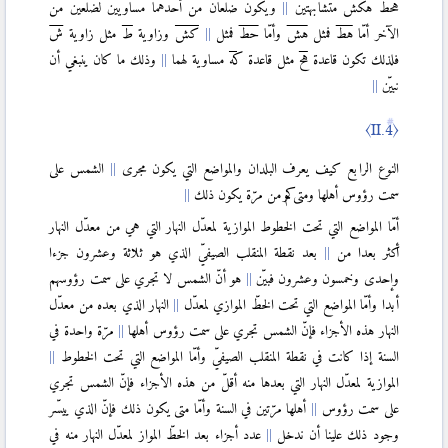
هحط
هكش
متشابهتين
ويكون ضلعان من أحدهما مساويين لضلعين من
الآخر أمّا
هط
فمثل
هش
وأمّا
حط
فمثل
كش
وزاوية
ط
مثل زاوية
ش
〈XII〉
فلذلك تكون قاعدة
هح
مثل قاعدة
كه
مساوية لهما
وذلك ما كان ينبغي أن
نبيّن
〈XII.1〉
〈XII.2〉
〈II.4〉
〈XII.3〉
〈XII.4〉
النوع الرابع كيف يعرف البلدان والمواضع التي يكون مجرى
الشمس على
〈XII.5〉
سمت رؤوس أهلها ومتى وكم من مرّة يكون ذلك
〈XII.6〉
أمّا المواضع التي تحت الخطوط الموازية لمعدّل النهار التي هي من معدّل النهار
〈XII.7〉
أكثر بعدا من
بعد نقطة المنقلب الصيفيّ الذي هو ثلاثة وعشرون جزءا
〈XII.8〉
وإحدى وخمسون وعشرون فبيّن
هو أنّ الشمس لا تجري على سمت رؤوسهم
أبدا وأمّا المواضع التي تحت الخطّ الموازي لمعدّل
النهار الذي بعده من معدّل
〈XII.9〉
النهار هذه الأجزاء فإنّ الشمس تجري على سمت رؤوس أهلها
مرّة واحدة في
السنة إذا كانت في نقطة المنقلب الصيفيّ وأمّا المواضع التي تحت الخطوط
〈XII.10〉
الموازية لمعدّل النهار التي بعدها منه أقلّ من هذه الأجزاء فإنّ الشمس تجري
على سمت رؤوس
أهلها مرّتين في السنة وأمّا متى يكون ذلك فإنّ الذي ييسّر
〈XIII〉
وجود ذلك علينا أن ندخل
عدد أجزاء بعد الخطّ المواز لمعدّل النهار منه في