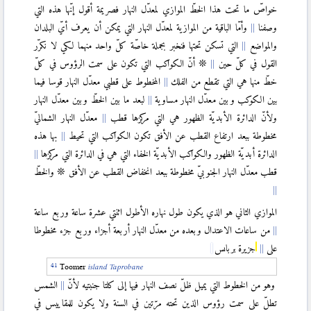
خواصّ ما تحت هذا الخطّ الموازي لمعدّل النهار فصريمة أقول إنّها هذه التي
وصفنا
وأمّا الباقية من الموازية لمعدّل النهار التي يمكن أن يعرف أيّ البلدان
والمواضع
التي تسكن تحتها فنخبر بجملة خاصّة كلّ واحد منهما لكي لا نكرّر
القول في كلّ حين
❊ أنّ الكواكب التي تكون على سمت الرؤوس في كلّ
خطّ منها هي التي تقطع من الفلك
المخطوط على قطبي معدّل النهار قوسا فيما
بين الكوكب وبين معدّل النهار مساوية
لبعد ما بين الخطّ وبين معدّل النهار
ولأنّ الدائرة الأبديّة الظهور هي التي مركزها قطب
معدّل النهار الشماليّ
مخطوطة ببعد ارتفاع القطب عن الأفق تكون الكواكب التي تحيط
بها هذه
الدائرة أبديّة الظهور والكواكب الأبديّة الخفاء التي هي في الدائرة التي مركزها
قطب معدّل النهار الجنوبيّ مخطوطة ببعد انخفاض القطب عن الأفق ❊ والخطّ
الموازي الثاني هو الذي يكون طول نهاره الأطول اثنتي عشرة ساعة وربع ساعة
من ساعات الاعتدال وبعده من معدّل النهار أربعة أجزاء وربع جزء مخطوطا
على
جزيرة برباىس
Toomer
island
Taprobane
وهو من الخطوط التي يميل ظلّ نصف النهار فيها إلى كلتا جنبتيه لأنّ
الشمس
تطلّ على سمت رؤوس الذين تحته مرّتين في السنة ولا يكون للمقاييس في