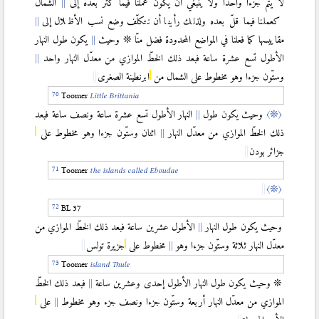
لا يتمّ جزءا واحدا ولا ينبغي أن يكون عملنا فيما كثر بعده إلى
الشمال
كعملنا فيما قلّ بعده ولذلك رأينا أن نتكلّف وضع نسب الأظلال إلى
مقاييسها كما فعلنا في المواضع المحدودة فضل منّا ❊ وحيث
يكون طول النهار
الأطول تسع عشرة ساعة فبعد ذلك الخطّ الموازي من معدّل النهار واحد
وستّون جزءا وهو مخطوط على الشمال من
ابرنطينة الصغرى
Toomer
Little Brittania
〈❊〉
وحيث يكون طول
النهار الأطول تسع عشرة ساعة ونصف ساعة فبعد
ذلك الخطّ الموازي من معدّل النهار
اثنان وستّون جزءا وهو مخطوط على
جزائر بودن
Toomer
the islands called
Eboudae
〈❊〉
BL 37
وحيث يكون طول النهار
الأطول عشرين ساعة فبعد ذلك الخطّ الموازي من
معدّل النهار ثلاثة وستّون جزءا وهو
مخطوط على
جزيرة تولس
Toomer
island
Thule
❊ وحيث يكون طول النهار الأطول إحدى وعشرين ساعة
فبعد ذلك الخطّ
الموازي من معدّل النهار أربعة وستّون جزءا ونصف جزء وهو مخطوط
على