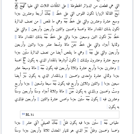
التي هي قطعت من الدوائر المخطوطة
على المثلّثات الثلاث التي عليها
كهج
زهج
نهج
القائمة الزوايا تكون القوس التي على خطّ
جك
أربعة وعشرين جزءا
وسبع عشرة وعشرين والتي على خطّ
جه
وهي ما نقص
من نصف الدائرة
تكون بذلك المقدار مائة وخمسة وخمسين واثنتين وأربعين وأربعين
والتي على
خطّ
جز
تكون اثنين وسبعين جزءا والتي على خطّ
جه
بذلك المقدار مائة
وثمانية أجزاء والتي على خطّ
جن
مائة وتسعة عشر جزءا واثنين وأربعين
وأربعين والتي على
جه
وهي ما ينقص أيضا من نصف الدائرة ستّين جزءا
وسبع عشرة وعشرون ولذلك
تكون أوتارها بالمقدار الذي به يكون
كج
خمسة
وعشرين جزءا وأربع عشرة وثلاثا وأربعين فبه يكون
جه
مائة وسبعة عشر
جزءا وثماني عشرة وإحدى وخمسين
وبالمقدار الذي به يكون
جز
أيضا
سبعين جزءا
واثنتين وثلاثين وأربع فبه يكون
جه
سبعة وتسعين
جزءا وأربع
وستّ وخمسين وبالذي به يكون
جن
مائة وثلاثة أجزاء وستّا وأربعين وستّا
وعشرين فبه
يكون
جه
ستّين جزءا وخمس عشرة واثنتين
وأربعين فبالذي
به يكون
BL 31
مقياس
جه
ستّين جزءا فبه يكون ظلّ
جك
الصيفيّ اثني عشر
جزءا
وخمسا وخمسين وظلّ
جز
الذي هو للنهار المعتدل ثلاثة وأربعين جزءا وستّا