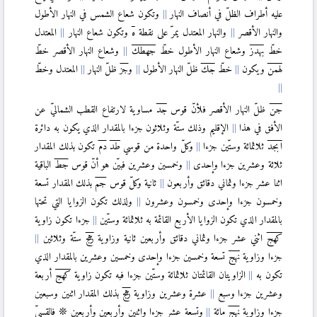
عليه أطراف الظلّ في أنصاف النهار
وتكون شعاع الشمس في النهار الأطول
والنهار الأقصر
والنهار المعتدل يمرّ على نقطة
ه
وتكون شعاع النهار
المعتدل
خطّ
بهدز
وشعاع النهار الأطول خطّ
جهطك
وشعاع النهار الأقصر خطّ
لهمن
ويكون
خطّ
جك
ظلّ النهار الأطول
و
جز
ظلّ النهار
المعتدل وخطّ
جن
ظلّ النهار الأقصر فلأنّ قوس
جد
مساوية لارتفاع القطب الشماليّ عن
الأفق في هذا
الإقليم وذلك ستّة وثلاثون جزءا بالمقدار الذي يكون به دائرة
ابجد
ثلاثمائة وستّين جزءا
وكلّ واحدة من قوسي
طد
دم
تكون بذلك المقدار
ثلاثة وعشرين جزءا وإحدى
وخمسين وعشرين فبيّن هو أنّ قوس
جط
الباقية
اثنا عشر جزءا وثماني دقائق وأربعون
ثانية وكلّ قوس
جم
بذلك المقدار تسعة
وخمسون جزءا وإحدى وخمسون وعشرون
ولذلك تكون الزوايا التي تحتها
بالمقدار الذي تكون الزوايا الأربع القائمة به ثلاثمائة وستّين
جزءا تكون زاوية
كهج
اثني عشر جزءا وثماني دقائق وأربعين ثانية وزاوية
زهج
ستّة وثلاثين
جزءا وزاوية
نهج
تسعة وخمسين جزءا وإحدى وخمسين وعشرين بالمقدار الذي
تكون به
الزاويتان القائمتان ثلاثمائة وستّين جزءا فبه تكون زاوية
كهج
أربعة
وعشرين جزءا وسبع
عشرة وعشرين وزاوية
زهج
بذلك المقدار اثنين وسبعين
جزءا وزاوية
نهج
مائة
وتسعة عشر جزءا واثنين وأربعين وأربعين ❊ فالقسيّ