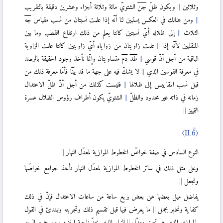
وثلاثين
ويكون ظلّ
جن
الشتويّ مائة وثلاثة أجزاء وعشرين دقيقة بالتقريب
ومن هنالك في العكس يستبين لنا أنّه إذا علمت نسبتان من نسب مقياس
جه
الثلاث
إلى ظلاله أيّ نسبتين كانتا يعلم من ذلك ارتفاع القطب وما بين
المنقلبين لأنّه إذا
علمت زاويتان من زواياه أيّ زاويتين كانتا علمت الزاوية
الباقية من أجل أنّ قوسي
طد
دم
متساويتان وإنّما نأخذ وجود الحقيقة بالرصد
في معرفة القوسين الذي
لا يشكّ فيه على جهة ما قد بيّنّا فأمّا معرفة ذلك من
قبل نسب المقاييس إلى ظلالها
فليست كذلك من أجل أنّ ظلّ الاعتدال
زمانه في ذاته غير محدود والظلّ
الشتويّ يكون أطراف رؤوس الظلال عسرة
التمييز
〈II.6〉
النوع السادس في صفة خواصّ الخطوط الموازية لمعدّل النهار
وعلى مثل ذلك في سائر الخطوط الموازية لمعدّل النهار نأخذ جوامع خواصّها
ونجعل
يفاضل ميل بعضها عن بعض بربع ساعة من ساعات الاعتدال فإنّ في ذلك
كفاية ونخبر بجمل
ما يعرض فيها قبل تقسيم ذلك وتجريته ونبتدئ في القول
بالموازي الذي هو تحت معدّل
النهار الذي يحدّ ناحية الجنوب من جميع الربع