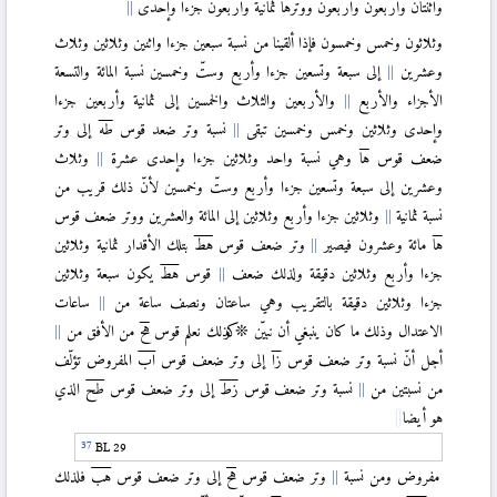
واثنتان وأربعون وأربعون ووترها ثمانية وأربعون جزءا وإحدى
〈IX.8〉
وثلاثون وخمس وخمسون فإذا ألقينا من نسبة سبعين جزءا واثنين وثلاثين وثلاث
وعشرين
إلى سبعة وتسعين جزءا وأربع وستّ وخمسين نسبة المائة والتسعة
〈IX.9〉
الأجزاء والأربع
والأربعين والثلاث والخمسين إلى ثمانية وأربعين جزءا
〈IX.10〉
وإحدى وثلاثين وخمس وخمسين تبقى
نسبة وتر ضعد قوس
طه
إلى وتر
〈IX.11〉
ضعف قوس
ها
وهي نسبة واحد وثلاثين جزءا وإحدى عشرة
وثلاث
〈X〉
وعشرين إلى سبعة وتسعين جزءا وأربع وستّ وخمسين لأنّ ذلك قريب من
نسبة ثمانية
وثلاثين جزءا وأربع وثلاثين إلى المائة والعشرين ووتر ضعف قوس
〈X.1〉
ها
مائة وعشرون فيصير
وتر ضعف قوس
هط
بتلك الأقدار ثمانية وثلاثين
جزءا وأربع وثلاثين دقيقة ولذلك ضعف
قوس
هط
يكون سبعة وثلاثين
〈X.2〉
جزءا وثلاثين دقيقة بالتقريب وهي ساعتان ونصف ساعة من
ساعات
〈X.3〉
الاعتدال وذلك ما كان ينبغي أن نبيّن ❊ وكذلك نعلم قوس
هح
من الأفق من
〈X.4〉
أجل أنّ نسبة وتر ضعف قوس
زا
إلى وتر ضعف قوس
اب
المفروض تؤلّف
〈X.5〉
من نسبتين من
نسبة وتر ضعف قوس
زط
إلى وتر ضعف قوس
طح
الذي
〈X.6〉
هو أيضا
〈X.7〉
BL 29
〈X.8〉
مفروض ومن نسبة
وتر ضعف قوس
هح
إلى وتر ضعف قوس
هب
فلذلك
〈X.9〉