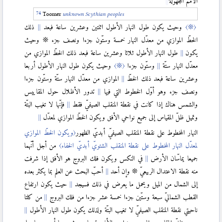
الأمم المجهولة
Toomer
unknown Scythian peoples
〈❊〉
وحيث يكون طول النهار الأطول اثنتين وعشرين ساعة فبعد
ذلك
الخطّ الموازي من معدّل النهار خمسة وستّون جزءا ونصف جزء ❊ وحيث
يكون
طول النهار الأطول ثلاثا وعشرين ساعة فبعد ذلك الخطّ الموازي من
معدّل النهار ستّة
وستّون جزءا
〈❊〉
وحيث يكون طول النهار الأطول أربعا
وعشرين ساعة فبعد ذلك الخطّ
الموازي من معدّل النهار ستّة وستّون جزءا
ونصف جزء وهو أوّل الخطوط التي فيها
تدور الأظلال حول المقاييس
والشمس هناك إذا كانت في نقطة المنقلب الصيفيّ فقط
فإنّها لا تغيب البتّة
وتميل ظلّ المقياس إلى جميع نواحي الأفق ويكون الخطّ الموازي لمعدّل
النهار المخطوط على نقطة المنقلب الصيفيّ أبديّ الظهور
〈ويكون الخطّ الموازي
لمعدّل النهار المخطوط على نقطة المنقلب الشتويّ أبديّ الخفاء〉
من أجل أنّهما
جميعا يماسّان الأرض
في النكس ويكون فلك البروج هو الأفق إذا شرفت
منه نقطة الاعتدال الربيعيّ ❊ وإن أحد
أحبّ البحث عن العلم بما يكثر بعده
إلى الشمال من الميل ويحمل ما يعرض في ذلك فسيجد
حيث يكون ارتفاع
القطب الشماليّ سبعة وستّين جزءا خمسة عشر جزءا من فلك البروج
من كلتا
ناحيتي نقطة المنقلب الصيفيّ لا تغيب البتّة ولذلك يكون طول النهار الأطول