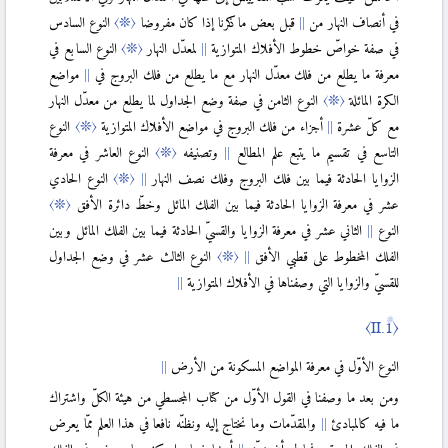
〈I.11〉
في أنصاف النهار من
قبل بعض ما ذكرنا إذا كان مفروضا
〈❊〉
النوع السادس
〈I.12〉
في صفة خواصّ خطوط الأفلاك المتوازية
لمعدّل النهار
〈❊〉
النوع السابع في
〈I.13〉
معرفة ما يطلع من فلك معدّل النهار مع ما يطلع من فلك البروج في
مواضع
الكرة المائلة
〈❊〉
النوع الثامن في صفة وضع الجداول لما يطلع من معدّل النهار
〈I.14〉
مع كلّ عشرة
أجزاء من فلك البروج في مواضع الأفلاك المتوازية
〈❊〉
النوع
التاسع في تقسيم ما يتبع علم المطالع
وتصنيفه
〈❊〉
النوع العاشر في معرفة
〈II〉
الزوايا الحادثة فيما بين فلك البروج وفلك نصف النهار
〈❊〉
النوع الحادي
عشر في معرفة الزوايا الحادثة فيما بين الفلك المائل وخطّ دائرة الأفق
〈❊〉
〈II.1〉
النوع
الثاني عشر في معرفة الزوايا والقسيّ الحادثة فيما بين الفلك المائل وبين
〈II.2〉
الفلك المخطوط على قطبي الأفق
〈❊〉
النوع الثالث عشر في وضع الجداول
للقسيّ والزوايا التي وصفناها في الأفلاك المتوازية
〈II.3〉
〈II.1〉
〈II.4〉
النوع الأوّل في معرفة المواضع المسكونة من الأرض
〈II.5〉
ومن بعد ما وصفنا في القول الأوّل من كتاب المجسطي من هيئة الكلّ واشتراك
ما فيه كالمبادئ
والمقدّمات وما نختاج إليه ونظنّه نافعا في هذا العلم ممّا يعرض
〈II.6〉