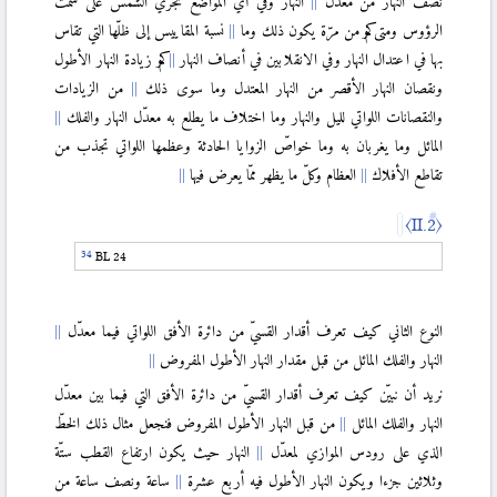
نصف النهار من معدّل
النهار وفي أيّ المواضع تجري الشمس على سمت
〈III.6〉
الرؤوس ومتى وكم من مرّة يكون ذلك وما
نسبة المقاييس إلى ظلّها التي تقاس
〈III.7〉
بها في اعتدال النهار وفي الانقلابين في أنصاف النهار
وكم زيادة النهار الأطول
〈III.8〉
ونقصان النهار الأقصر من النهار المعتدل وما سوى ذلك
من الزيادات
〈III.9〉
والنقصانات اللواتي لليل والنهار وما اختلاف ما يطلع به معدّل النهار والفلك
〈III.10〉
المائل وما يغربان به وما خواصّ الزوايا الحادثة وعظمها اللواتي تجذب من
تقاطع الأفلاك
العظام وكلّ ما يظهر ممّا يعرض فيها
〈IV〉
〈II.2〉
〈IV.1〉
BL 24
〈IV.2〉
〈IV.3〉
النوع الثاني كيف تعرف أقدار القسيّ من دائرة الأفق اللواتي فيما معدّل
〈IV.4〉
النهار والفلك المائل من قبل مقدار النهار الأطول المفروض
〈IV.5〉
نريد أن نبيّن كيف تعرف أقدار القسيّ من دائرة الأفق التي فيما بين معدّل
〈IV.6〉
النهار والفلك المائل
من قبل النهار الأطول المفروض فنجعل مثال ذلك الخطّ
〈IV.7〉
الذي على رودس الموازي لمعدّل
النهار حيث يكون ارتفاع القطب ستّة
〈IV.8〉
وثلاثين جزءا ويكون النهار الأطول فيه أربع عشرة
ساعة ونصف ساعة من