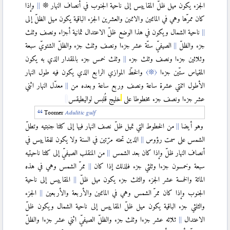
الجزء يكون ميل ظلّ المقاييس إلى ناحية الجنوب في أنصاف النهار ❊
وإذا
كان ممرّها وهي في المائتين والاثنين والعشرين الجزء الباقية يكون ميل الظلّ إلى
ناحية الشمال ويكون في هذا الوضع ظلّ الاعتدال ثمانية أجزاء ونصف وثلث
جزء والظلّ
الصيفيّ ستّة عشر جزءا ونصف وثلث جزء والظلّ الشتويّ سبعة
وثلاثين جزءا ونصف وثلث جزء
وثلث خمس جزء بالمقدار الذي به يكون
المقياس ستّين جزءا
〈❊〉
والخطّ الموازي الرابع الذي يكون فيه طول النهار
الأطول اثنتي عشرة ساعة ونصف وربع ساعة وبعده من
معدّل النهار اثني
عشر جزءا ونصف جزء مخطوطا على
خليج قُلبس لواليطيقس
Toomer
Adulitic gulf
وهو أيضا
من الخطوط التي تميل ظلّ نصف النهار فيها إلى كلتا جنبتيه وتطلّ
الشمس على سمت رؤوس
الذين تحته مرّتين في السنة ولا يكون للمقاييس في
أنصاف النهار ظلّ وإذا كان بعد الشمس
من المنقلب الصيفيّ إلى كلتا ناحيتيه
سبعة وخمسون جزءا وثلثي جزء فلذلك إذا كان
ممرّ الشمس وهي في هذه
المائة والخمسة عشر الجزء والثلث جزء يكون ميل ظلّ
المقاييس إلى ناحية
الجنوب وإذا كان ممرّ الشمس وهي في المائتين والأربعة والأربعين
الجزء
والثلثي جزء الباقية يكون ميل ظلّ المقاييس إلى ناحية الشمال ويكون ظلّ
الاعتدال
ثلاثه عشر جزءا وثلث جزء والظلّ الصيفيّ اثني عشر جزءا والظلّ