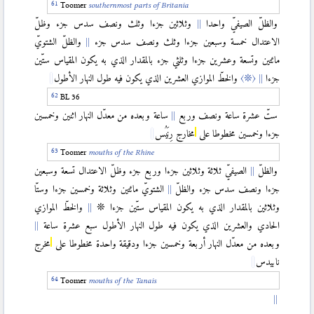
Toomer
southernmost parts of Britania
والظلّ الصيفيّ واحدا
وثلاثين جزءا وثلث ونصف سدس جزء وظلّ
الاعتدال خمسة وسبعين جزءا وثلث ونصف سدس جزء
والظلّ الشتويّ
مائتين وتسعة وعشرين جزءا وثلثي جزء بالمقدار الذي به يكون المقياس ستّين
جزءا
〈❊〉
والخطّ الموازي العشرين الذي يكون فيه طول النهار الأطول
BL 36
ستّ عشرة ساعة ونصف وربع
ساعة وبعده من معدّل النهار اثنين وخمسين
جزءا وخمسين مخطوطا على
مخارج رِنَيُس
Toomer
mouths of the Rhine
والظلّ
الصيفيّ ثلاثة وثلاثين جزءا وربع جزء وظلّ الاعتدال تسعة وسبعين
جزءا ونصف سدس جزء والظلّ
الشتويّ مائتين وثلاثة وخمسين جزءا وستّا
وثلاثين بالمقدار الذي به يكون المقياس ستّين جزءا ❊
والخطّ الموازي
الحادي والعشرين الذي يكون فيه طول النهار الأطول سبع عشرة ساعة
وبعده من معدّل النهار أربعة وخمسين جزءا ودقيقة واحدة مخطوطا على
مخرج
نابيدس
Toomer
mouths of the Tanais