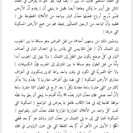
في الفلك المستقيم نحاول أن نبيّن
أيضا فيما يتلو كثير ما يعرض في الفلك
〈II.7〉
المائل على أيسر ما يمكن وهاهنا أيضا فجمل ما ينبغي أن
يقدم أنّ الأرض
تقسّم بأربع أرباع تفصّلها معدّل النهار وواحد من الأفلاك المخطوطة على
〈II.8〉
قطبيه وأنّ الواحد من الربعين الشماليّين يحيط بنحو من جميع الأرض المسكونة
〈II.9〉
التي عرفنا
〈II.10〉
ويستبين ذلك من وجهين أحدهما من قبل العرض وهو مسافة ما بين الجنوب
إلى الشمال لأنّ
ظلّ المقاييس التي يقاس بها في اعتدال النهار في أنصاف
〈II.11〉
النهار في كلّ موضع يكون ميل الظلّ إلى الشمال
ولا يميل إلى الجنوب أبدا
وأمّا من قبل الطول وهو مسافة ما بين المشرق إلى المغرب فإنّ الكسوفات
〈II.12〉
ولا سيّما القمريّة التي تكون في وقت واحد يراها الذين يسكونون في أطراف
〈II.13〉
مشارق الأرض المسكونة
التي علمنا وفي أطراف مغاربها لا يتقدّم ولا يتأخّر
باكثر من اثنتي عشرة ساعة معتدلة وكلّ
بعد الربع في الطول اثنتا عشرة ساعة
〈III〉
لأنّ أحد نصفي فلك معدّل النهار يحدّه ❊ وأمّا أقسام ما ينبغي أن يعلم وما نظنّه
〈III.1〉
موافقا للحاجة إليه في هذا الكتاب فالعلم بما يعرض في المواضع
المسكونة التي
〈III.2〉
تحت كلّ واحد من الأفلاك المتوازية الموازية لفلك معدّل النهار وللمواضع
〈III.3〉
المسكونة تحتها التى إلى ما يلي الشمال من معدّل النهار وذلك هو كم بعد قطبي
〈III.4〉
الحركة
الأولى من الأفق أو كم بعد النقطة التي على سمت الرؤوس في فلك
〈III.5〉