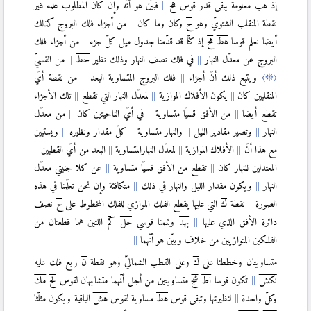
إذ
هب
معلومة يبقى قدر قوس
هح
فبيّن هو أنّه وإن كان المطلوب علمه غير
〈X.10〉
نقطة المنقلب الشتويّ وهو
ح
وكان وما كان
من أجزاء فلك البروج كذلك
〈XI〉
أيضا نعلم قوسا
هط
هح
إذ كنّا قد قدّمنا جدول ميل كلّ جزء
من أجزاء فلك
البروج عن معدّل النهار
في فلك نصف النهار وذلك نظير
حط
من القسيّ
〈XI.1〉
〈❊〉
ويتبع ذلك أنّ أجزاء
فلك البروج المتساوية البعد
من نقطة أيّ
〈XI.2〉
المنقلبين كان
يكون الأفلاك الموازية
لمعدّل النهار التي تقطع
تلك الأجزاء
〈XI.3〉
تقطع أيضا
من الأفق قسيّا متساوية
في أيّ الناحيتين كان
من معدّل
〈XI.4〉
النهار
وتصير مقادير الليل
والنهار متساوية
كلّ مقدار ونظيره
ويستبين
〈XI.5〉
مع هذا أنّ
الأفلاك الموازية
لمعدّل النهارالمتساوية
البعد من أيّ القطبين
〈XI.6〉
المعتدلين للنهار كان
تقطع من الأفق قسيّا متساوية
عن كلا جنبتي معدّل
〈XI.7〉
النهار
ويكون مقدار الليل والنهار في ذلك
متكافئة وإن نحن تعلّمنا في هذه
〈XI.8〉
الصورة
نقطة
ك
التي عليها يقطع الفلك الموازي للفلك المخطوط على
ح
نصف
〈XI.9〉
دائرة الأفق الذي عليها
بهد
وتممنا قوسي
حل
كم
اللتين هما قطعتان من
الفلكين المتوازيين من خلاف وبيّن هو أنّهما
〈XI.10〉
متساويتان وخططنا على
ك
وعلى القطب الشماليّ وهو نقطة
ن
ربع فلك عليه
〈XI.11〉
نكش
تكون قوسا
اط
شج
متساويتين من أجل أنّهما متشابهان لقوس
لح
مك
وكلّ واحدة
لنظيرتها وتبقى قوس
هط
مساوية لقوس
هش
الباقية ويكون مثلّثا
〈XI.12〉