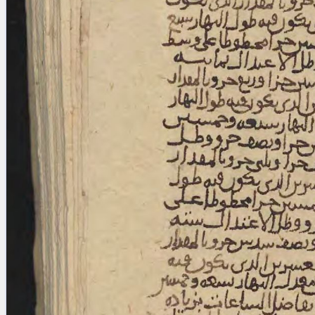
blank space (so that a search ends
at word boundaries).
Publications
Conference
Arabic Works
Arabic Manuscripts
Latin Works
Latin Manuscripts
Latin Early Prints
Images
Texts
beta
Glossary
Resources