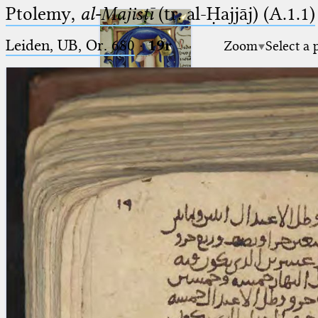
Ptolemy,
al-Majisṭī
(tr. al-Ḥajjāj) (A.1.1)
Leiden, UB, Or. 680
·
19r
Zoom
Select a 
Ptolemaeus
Arabus et Latinus
🔎︎
_
(the underscore) is the placeholder
Start
for exactly one character.
%
(the percent sign) is the
Project
placeholder for no, one or more
Team
than one character.
%%
(two percent signs) is the
News
placeholder for no, one or more
than one character, but not for
Jobs