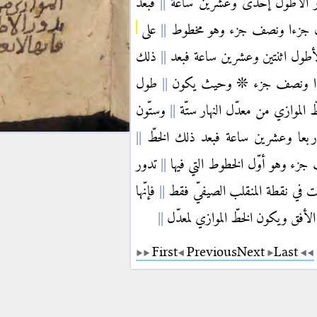
 الأطول إحدى وعشرين ساعة
فبعد
تّون جزءا ونصف جزء وهو مخطوط
على
طول اثنتين وعشرين ساعة فبعد
ذلك
ن جزءا ونصف جزء ❊ وحيث يكون
طول
 الموازي من معدّل النهار ستّة
وستّون
بعا وعشرين ساعة فبعد ذلك الخطّ
 جزء وهو أوّل الخطوط التي فيها
تدور
 في نقطة المنقلب الصيفيّ فقط
فإنّها
 الأفق ويكون الخطّ الموازي لمعدّل
First
Previous
Next
Last