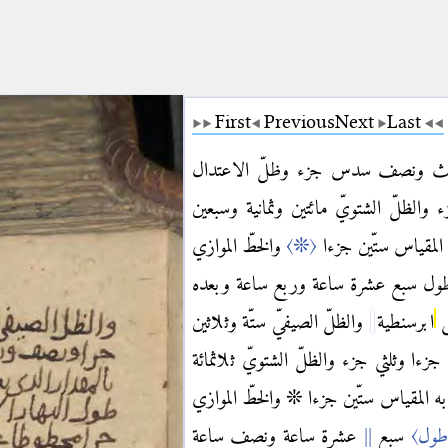
First
Previous
Next
Last
وثلث ونصف سدس جزء وظلّ الاعتدال
لّ الشتويّ مائتين وثمانية وسبعين
 المقياس ستّين جزءا
〈❊〉
والخطّ الموازي
طول سبع عشرة ساعة وربع ساعة وبعده
ى
ابرسنطية
والظلّ الصيفيّ ستّة وثلاثين
جزءا وثلثي جزء والظلّ الشتويّ ثلاثمائة
ه المقياس ستّين جزءا ❊ والخطّ الموازي
طول〉
سبع
عشرة ساعة ونصف ساعة