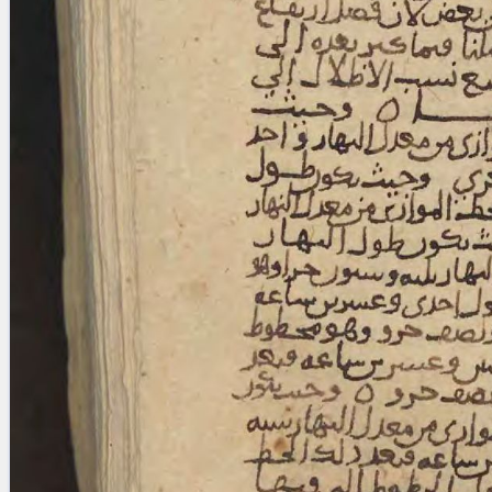
Licenses
·
FAQ
·
Contact
·
Impressum
·
Privacy
· 2013
Print 🖨