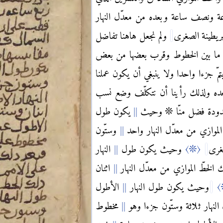
عة ونصف ساعة وبعده من معدّل النهار
ريطينة الصغرى
ولم نجعل هاهنا تفاضل
ما بين الخطوط وقرب بعضها من بعض
 جزءا واحدا ولا ينبغي أن يكون عملنا
عده ولذلك رأينا أن نتكلّف وضع نسب
المحدودة فضل منّا ❊ وحيث
يكون طول
لموازي من معدّل النهار واحد
وستّون
صغرى
〈❊〉
وحيث يكون طول
النهار
لخطّ الموازي من معدّل النهار
اثنان
〈
وحيث يكون طول النهار
الأطول
لنهار ثلاثة وستّون جزءا وهو
مخطوط