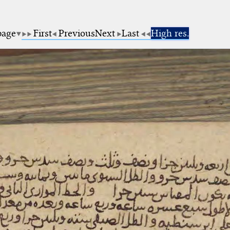
page
First
Previous
Next
Last
High res.