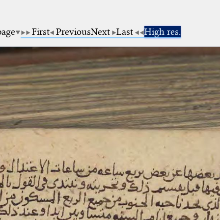
page
First
Previous
Next
Last
High res.