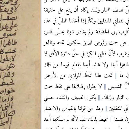
 ظلّ نصف النهار ولسنا يكاد أن يقع على حقيقة
نقطتي المنقلبين ولكنّا إذا أخذنا الظلّ في هذه
رب إلى الحقيقة ولم يغادر شيئا يحسّ قدره
ّ على سمت رؤوس الذين يسكنون تحته وظاهر
غرب لأنّ قطبي الكرة في حقّ دائرة الأفق لا
هرا أبدا ولا غائبا أبدا يقطع قوسا من فلك
ون ما
تحت هذا الخطّ الموازي من الأرض
لأنّ الشمس
لا يطول إطلالها على نقط سمت
 النهار ولذلك
يكون الصيف والشتاء حسني
 المنقلبين
وهذا من قولنا بالقياس والاعتبار
ون فلسنا
نحيط بذلك علما لأنّه لم سلكها أحد