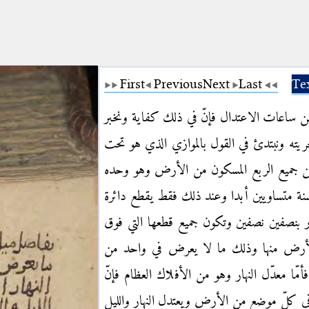
First
Previous
Next
Last
Te
ساعات الاعتدال فإنّ في ذلك كفاية ونخبر
يته ونبتدئ في القول بالموازي الذي هو تحت
من جميع الربع المسكون من الأرض وهو وحده
السنة متساويين أبدا وعند ذلك فقط يقطع دائرة
هار بنصفين نصفين وتكون جميع قطعها التي فوق
لأرض منها وذلك ما لا يعرض في واحد من
فأمّا معدّل النهار وهو من الأفلاك العظام فإنّ
 كلّ موضع من الأرض ويعتدل النهار والليل