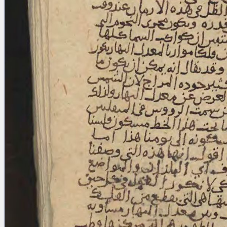
Licenses
·
FAQ
·
Contact
·
Impressum
·
Privacy
· 2013
Print 🖨