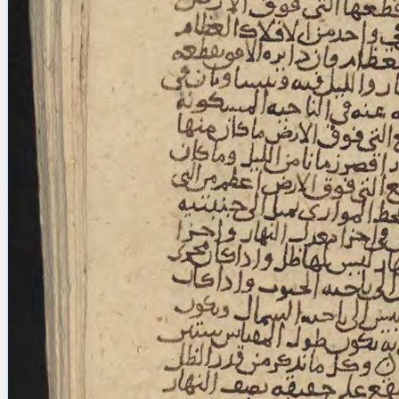
blank space (so that a search ends
at word boundaries).
Publications
Conference
Arabic Works
Arabic Manuscripts
Latin Works
Latin Manuscripts
Latin Early Prints
Images
Texts
beta
Glossary
Resources