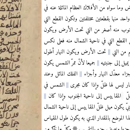
وما سواه من الأفلاك العظام المائلة عنه في
احد منها بقطعتين مختلفتين وتكون القطع التي
جنوب منه أصغر من التي تحت الأرض ويكون
القطع التي في ناحية الشمال منه فعلى نكس
 من التي
تحت الأرض ويكون النهار أطول
يميل إلى جنبتيه
جميعا لأنّ ممرّ الشمس يكون
اء معدّل النهار وأجزاء
الفلك المائل وعند
ر ليس لها ظلّ وإذا كان مجرى
الشمس في
لّ
المقاييس إلى ناحية الجنوب وإذا كان
ّ يكون ميل ظلّ المقاييس إلى ناحية الشمال
ذا الموضع بالمقدار الذي به يكون طول المقياس
جزءا ونصف جزء بالتقريب ❊ وكلّ ما نذكر من