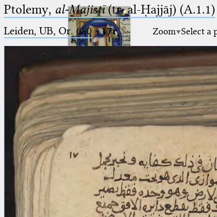
Ptolemy,
al-Majisṭī
(tr. al-Ḥajjāj) (A.1.1)
Leiden, UB, Or. 680
·
17r
Zoom
Select a 
Ptolemaeus
Arabus et Latinus
🔎︎
_
(the underscore) is the placeholder
Start
for exactly one character.
%
(the percent sign) is the
Project
placeholder for no, one or more
Team
than one character.
%%
(two percent signs) is the
News
placeholder for no, one or more
than one character, but not for
Jobs