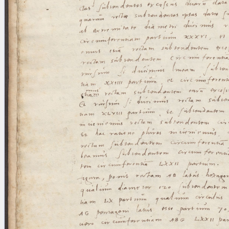
blank space (so that a search ends
at word boundaries).
Publications
Conference
Arabic Works
Arabic Manuscripts
Latin Works
Latin Manuscripts
Latin Early Prints
Images
Texts
beta
Glossary
Resources