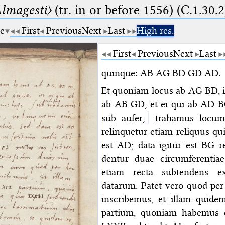
lmagesti〉
(tr. in or before 1556) (C.1.30.2
ge
First
Previous
Next
Last
High res.
First
Previous
Next
Last
quinque: AB AG BD GD AD.
Et quoniam locus ab AG BD, in
ab AB GD, et ei qui ab AD BG
sub aufer,
trahamus locum 
relinquetur etiam reliquus qu
est AD; data igitur est BG r
dentur duae circumferentiae
etiam recta subtendens e
datarum. Patet vero quod per
inscribemus, et illam quide
partium, quoniam habemus 