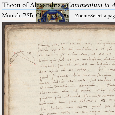
Theon of Alexandria,
〈Commentum in A
Munich, BSB, Clm 719a
·
8v
Zoom
Select a pa
Ptolemaeus
Arabus et Latinus
🔎︎
_
(the underscore) is the placeholder
Start
for exactly one character.
%
(the percent sign) is the
Project
placeholder for no, one or more
Team
than one character.
%%
(two percent signs) is the
News
placeholder for no, one or more
than one character, but not for
Jobs