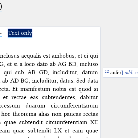
)
Text only
clusus aequalis est ambobus, et ei qui
, et si a loco dato ab AG BD, incluso
qui sub AB GD, includitur, datum
aufer
]
add.
s
i ab AD BG, includitur, datus. Sed data
ecta. Et manifestum nobis est quod si
 et rectae eas subtendentes, dabitur
xcessum duarum circumferentiarum
 hoc theorema alias non paucas rectas
m quae subtendit circumferentiam XII
eam quae subtendit LX et eam quae