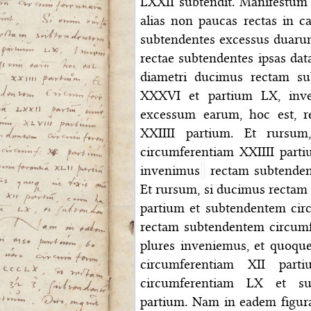
LXXII subtendit. Manifestum
alias non paucas rectas in 
subtendentes excessus duaru
rectae subtendentes ipsas dat
diametri ducimus rectam su
XXXVI et partium LX, inv
excessum earum, hoc est, r
XXIIII partium. Et rursu
circumferentiam XXIIII part
invenimus
rectam subtenden
Et rursum, si ducimus recta
partium et subtendentem cir
rectam subtendentem circumf
plures inveniemus, et quoque
circumferentiam XII par
circumferentiam LX et su
partium. Nam in eadem figur