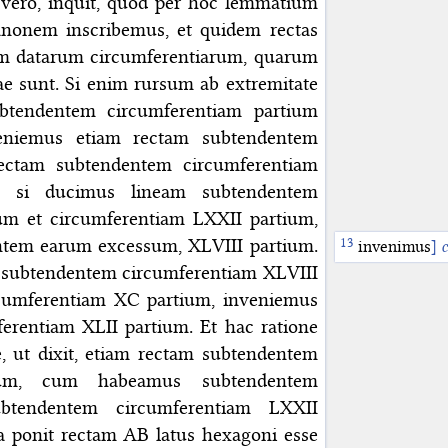
 vero, inquit, quod per hoc lemmatium
canonem inscribemus, et quidem rectas
m datarum circumferentiarum, quarum
ae sunt. Si enim rursum ab extremitate
btendentem circumferentiam partium
eniemus etiam rectam subtendentem
ectam subtendentem circumferentiam
m, si ducimus lineam subtendentem
ium et circumferentiam LXXII partium,
tem earum excessum, XLVIII partium.
invenimus
]
c
m subtendentem circumferentiam XLVIII
cumferentiam XC partium, inveniemus
erentiam XLII partium. Et hac ratione
, ut dixit, etiam rectam subtendentem
tium, cum habeamus subtendentem
btendentem circumferentiam LXXII
a ponit rectam AB latus hexagoni esse