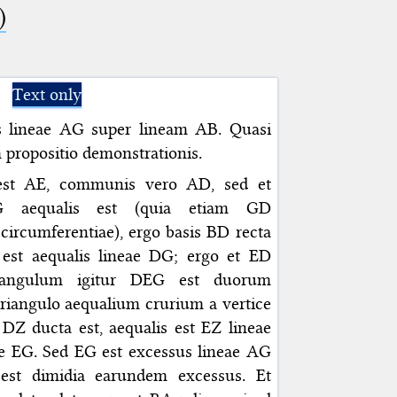
)
Text only
s lineae AG super lineam AB. Quasi
m propositio demonstrationis.
st AE, communis vero AD, sed et
 aequalis est (quia etiam GD
circumferentiae), ergo basis BD recta
 est aequalis lineae DG; ergo et ED
riangulum igitur DEG est duorum
triangulo aequalium crurium a vertice
 DZ ducta est, aequalis est EZ lineae
ae EG. Sed EG est excessus lineae AG
est dimidia earundem excessus. Et