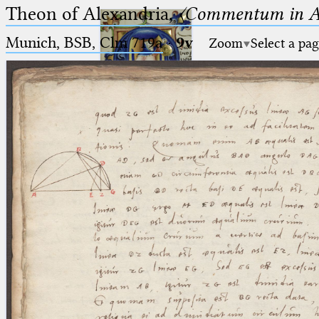
Theon of Alexandria,
〈Commentum in A
Munich, BSB, Clm 719a
·
9v
Zoom
Select a pa
Ptolemaeus
Arabus et Latinus
🔎︎
_
(the underscore) is the placeholder
Start
for exactly one character.
%
(the percent sign) is the
Project
placeholder for no, one or more
Team
than one character.
%%
(two percent signs) is the
News
placeholder for no, one or more
than one character, but not for
Jobs