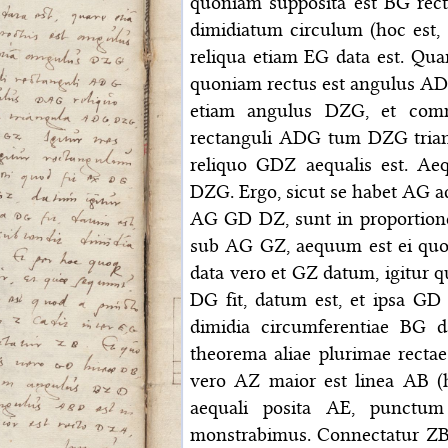
quoniam supposita est BG recta
dimidiatum circulum (hoc est, 
reliqua etiam EG data est. Quar
quoniam rectus est angulus ADG
etiam angulus DZG, et com
rectanguli ADG tum DZG triang
reliquo GDZ aequalis est. Ae
DZG. Ergo, sicut se habet AG ad
AG GD DZ, sunt in proportion
sub AG GZ, aequum est ei quod
data vero et GZ datum, igitur 
DG fit, datum est, et ipsa GD 
dimidia circumferentiae BG d
theorema aliae plurimae recta
vero AZ maior est linea AB (
aequali posita AE, punctum
monstrabimus. Connectatur ZB