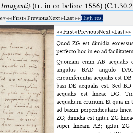
lmagesti〉
(tr. in or before 1556) (C.1.30.2
ge
First
Previous
Next
Last
High res.
First
Previous
Next
Last
Quod ZG est dimidia excessu
perfecto hoc in eo ad facilitate
Quoniam enim AB aequalis e
angulus BAD angulo DAG
circumferentia aequalis est DB 
basi DE aequalis est. Sed BD
aequalis est lineae DG. T
aequalium crurium. Et quia in 
ad basim perpendicularis linea
ZG; dimidia est igitur ZG line
super lineam AB; igitur ZG 