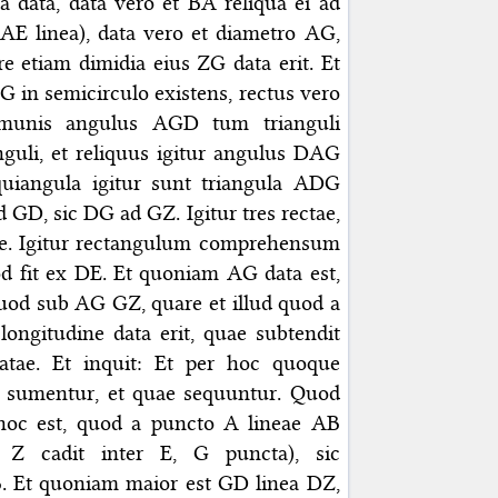
 data, data vero et BA reliqua ei ad
AE linea), data vero et diametro AG,
e etiam dimidia eius ZG data erit. Et
 in semicirculo existens, rectus vero
munis angulus AGD tum trianguli
uli, et reliquus igitur angulus DAG
quiangula igitur sunt triangula ADG
 GD, sic DG ad GZ. Igitur tres rectae,
e. Igitur rectangulum comprehensum
 fit ex DE. Et quoniam AG data est,
quod sub AG GZ, quare et illud quod a
longitudine data erit, quae subtendit
atae. Et inquit: Et per hoc quoque
e sumentur, et quae sequuntur. Quod
hoc est, quod a puncto A lineae AB
 Z cadit inter E, G puncta), sic
. Et quoniam maior est GD linea DZ,