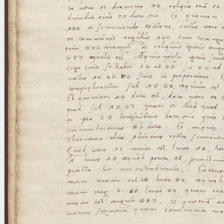
blank space (so that a search ends
at word boundaries).
Publications
Conference
Arabic Works
Arabic Manuscripts
Latin Works
Latin Manuscripts
Latin Early Prints
Images
Texts
beta
Glossary
Resources