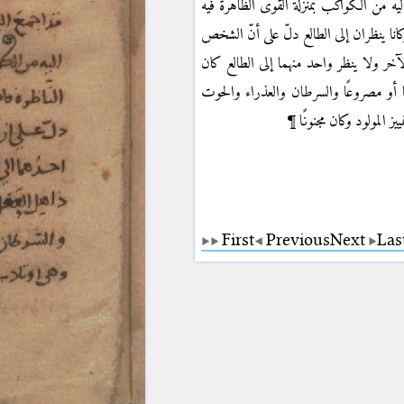
إليه من الكواكب بمنزلة القوى الظاهرة فيه
انا ينظران إلى الطالع دلّ على أنّ الشخص
لآخر ولا ينظر واحد منهما إلى الطالع كان
ا أو مصروعًا والسرطان والعذراء والحوت
ز المولود وكان مجنونًا
First
Previous
Next
Las