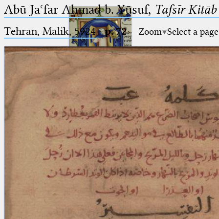
Abū Jaʿfar Aḥmad b. Yūsuf,
Tafsīr Kitā
Tehran, Malik, 5924
·
p. 72
Zoom
Select a page
Ptolemaeus
Arabus et Latinus
🔎︎
_
(the underscore) is the placeholder
Start
for exactly one character.
%
(the percent sign) is the
Project
placeholder for no, one or more
Team
than one character.
%%
(two percent signs) is the
News
placeholder for no, one or more
than one character, but not for
Jobs