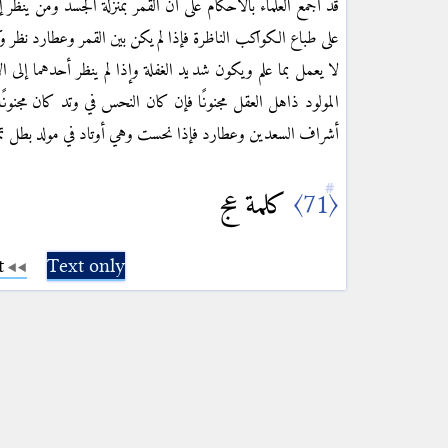
قد أجمع العلماء بالأحكام على أنّ القمر بمنزلة الجسد ومن ينظر 
على طباع الكواكب الناظرة فإذا لم يكن بين القمر وعطارد نظر وك
لا يعمل بما علم ويكون شديد الغفلة وإذا لم ينظر أحدهما إلى ا
المولود ذاهل العقل مجنونًا فإن كان النحس في وتد كان مجنونً
أشراف السعدين وعطارد فإذا نحست وهي أوتاد في مولد بطل تميي ¶
كلمة عج
〈71〉
t
Text only