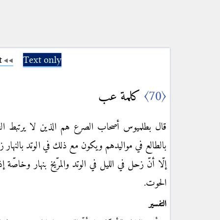
t
Text only
كلمة عب
〈70〉
قال بطلميوس أصحاب الصرع هم الذين لا يرتبط القم
بالطالع في مواليدهم ويكون مع ذلك في الوتد بالنهار زحل
إلّا أنّ زحل في الليل في الوتد والمرّيخ بنهار وخاصّة 
الحوت.
التفسير