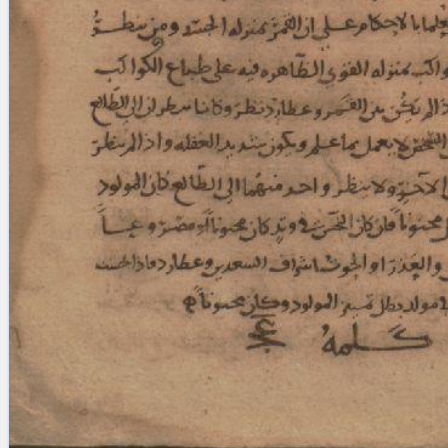
blank space (so that a search ends
at word boundaries).
Publications
Conference
Arabic Works
Arabic Manuscripts
Latin Works
Latin Manuscripts
Latin Early Prints
Images
Texts
beta
Glossary
Resources