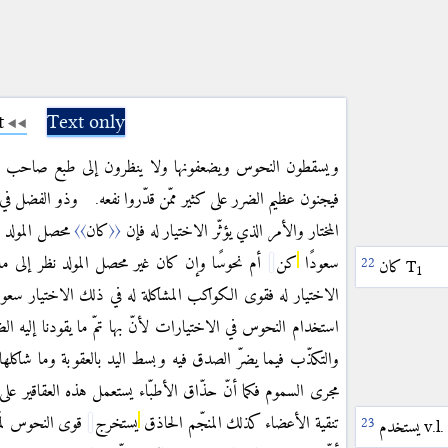
t
Text only
ويسقطون النحوس ويضعفونها ولا ينظرون إلى طبع صاحب الاخ
فيجنون عظيم الضرر على كثير ممّن قدّروا نفعه. وذو الفضل في المع
المختار والأمر الذي يؤثّر الاختيار له فإن
〈〈
كان
〉〉
محصل المولد ا
سعودًا
كن
أم نحوسًا وإن كان غير محصل المولد نظر إلى ما 
T
كان
1
الاختيار له فقوى الكواكب المشاكلة له في ذلك الاختيار سعودًا
استخدام النحوس في الاختيارات لأنّ بها تمّ ما يقودنا إليه ا
والتكذّب فيما يضرّ الصدق فيه وبسط اليد بالعقوبة وما شاكلها ف
مجرى السموم فكما أنّ حذّاق الأطبّاء يستعمل هذه العقاقير عل
تنقية الأعضاء كذلك المنجّم الحاذق
يستخرج
قوى النحوس لمّا 
v.l.
يستخدم