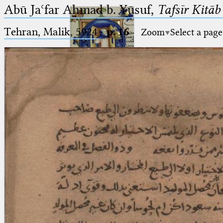
Abū Jaʿfar Aḥmad b. Yūsuf,
Tafsīr Kitā
Tehran, Malik, 5924
·
p. 16
Zoom
Select a page
Ptolemaeus
Arabus et Latinus
🔎︎
_
(the underscore) is the placeholder
Start
for exactly one character.
%
(the percent sign) is the
Project
placeholder for no, one or more
Team
than one character.
%%
(two percent signs) is the
News
placeholder for no, one or more
than one character, but not for
Jobs