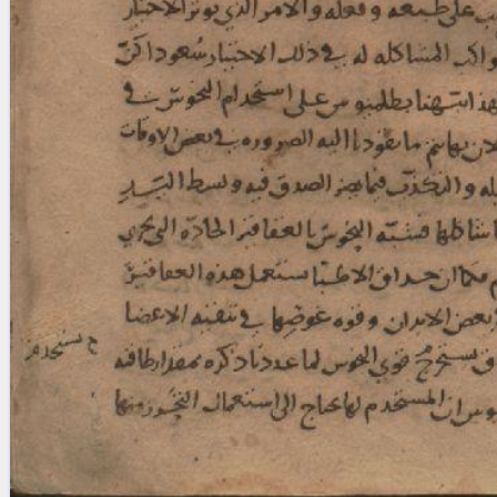
blank space (so that a search ends
at word boundaries).
Publications
Conference
Arabic Works
Arabic Manuscripts
Latin Works
Latin Manuscripts
Latin Early Prints
Images
Texts
beta
Glossary
Resources