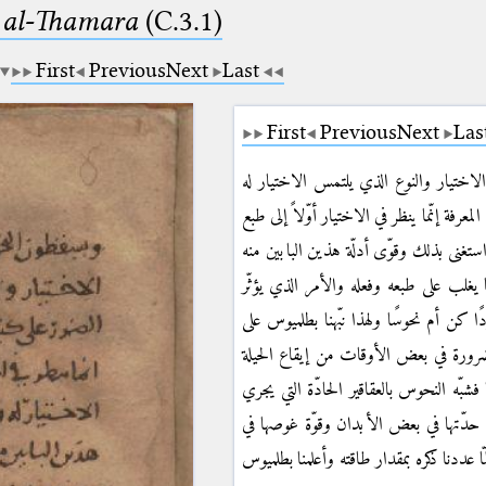
b al-Thamara
(C.3.1)
First
Previous
Next
Last
First
Previous
Next
Las
تيار والنوع الذي يلتمس الاختيار له
رفة إنّما ينظر في الاختيار أوّلاً إلى طبع
ستغنى بذلك وقوّى أدلّة هذين البابين منه
يغلب على طبعه وفعله والأمر الذي يؤثّر
 كن أم نحوسًا ولهذا نبّهنا بطلميوس على
لضرورة في بعض الأوقات من إيقاع الحيلة
شبّه النحوس بالعقاقير الحادّة التي يجري
ى حدّتها في بعض الأبدان وقوّة غوصها في
عددنا ذكره بمقدار طاقته وأعلمنا بطلميوس