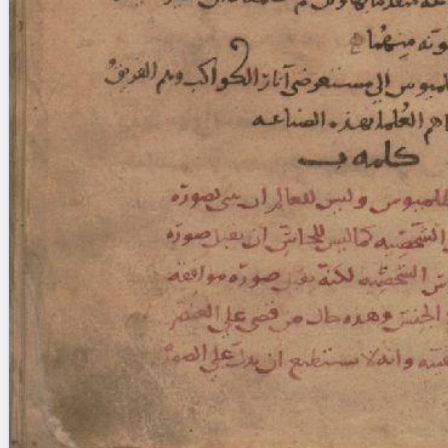
blank space (so that a search ends
at word boundaries).
Publications
Conference
Arabic Works
Arabic Manuscripts
Latin Works
Latin Manuscripts
Latin Early Prints
Images
Texts
beta
Glossary
Resources