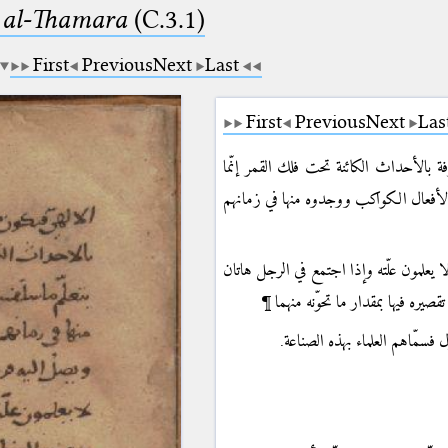
b al-Thamara
(C.3.1)
First
Previous
Next
Last
First
Previous
Next
Las
ة بالأحداث الكائنة تحت فلك القمر إنّما
لأفعال الكواكب ووجدوه منها في زمانهم
 يعلمون علّته وإذا اجتمع في الرجل هاتان
ن تقصيره فيها بمقدار ما تحوّنه منهما
 فسمّاهم العلماء بهذه الصناعة