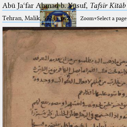
Abū Jaʿfar Aḥmad b. Yūsuf,
Tafsīr Kitā
Tehran, Malik, 5924
·
p. 2
Zoom
Select a page
Ptolemaeus
Arabus et Latinus
🔎︎
_
(the underscore) is the placeholder
Start
for exactly one character.
%
(the percent sign) is the
Project
placeholder for no, one or more
Team
than one character.
%%
(two percent signs) is the
News
placeholder for no, one or more
than one character, but not for
Jobs