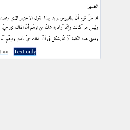
التفسير
قد ظنّ قوم أنّ بطلميوس يريد بهذا القول الاختيار الذي يرتصده ا
وليس هو كذلك وإنّما أراد به شكّ من توهّم أنّ الفلك غير حيّ.
ومعنى هذه الكلمة أنّ ممّا يشكل في أنّ الفلك حيّ ناطق وتوهّم أنّه
t
Text only