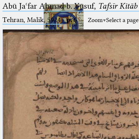
Abū Jaʿfar Aḥmad b. Yūsuf,
Tafsīr Kitā
Tehran, Malik, 5924
·
p. 6
Zoom
Select a page
Ptolemaeus
Arabus et Latinus
🔎︎
_
(the underscore) is the placeholder
Start
for exactly one character.
%
(the percent sign) is the
Project
placeholder for no, one or more
Team
than one character.
%%
(two percent signs) is the
News
placeholder for no, one or more
than one character, but not for
Jobs