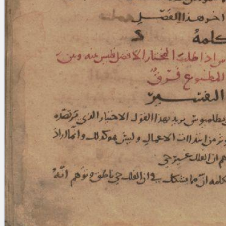
blank space (so that a search ends
at word boundaries).
Publications
Conference
Arabic Works
Arabic Manuscripts
Latin Works
Latin Manuscripts
Latin Early Prints
Images
Texts
beta
Glossary
Resources