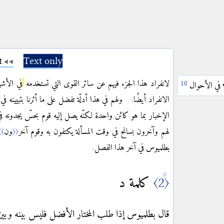
t
Text only
لانفراد هذا الجزء فيهم عن سائر القوى التي تستخدمه
في الأشي
في الأحوال
v
الانفراد أيضًا. ولهم في هذا أدلّة تفضل على ما أثرنا بتبيينه
الإخبار بما هو كائن واحدة لكنّه يصل إليه قوم بحسّ يجدونه في
〉〉
ون
〈〈
لهم وآخرون بسانح في وقت المسألة يكتفون به وقوم آخر
بطلميوس في آخر هذا الفصل.
كلمة د
〈2〉
قال بطلميوس إذا طلب المختار الأفضل فليس بينه وبي.