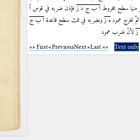
 منها سطح مخروط
ا ب ج د ز
فإذن ضربه في قوس
ا
مّ نخرج عمود
ه ز
ونضربه في ثلث سطح قاعدة
ا ب ج
ز
لأنّ ضرب عمود
First
Previous
Next
Last
Text only