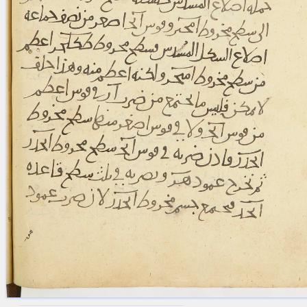
blank space (so that a search ends
at word boundaries).
Publications
Conference
Arabic Works
Arabic Manuscripts
Latin Works
Latin Manuscripts
Latin Early Prints
Images
Texts
beta
Glossary
Resources