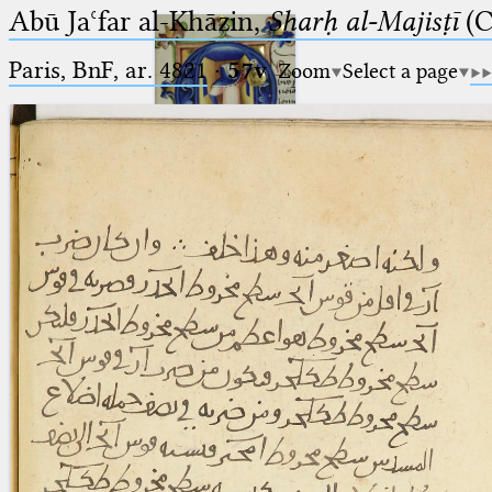
Abū Jaʿfar al-Khāzin,
Sharḥ al-Majisṭī
(C
Paris, BnF, ar. 4821
·
57v
Zoom
Select a page
Ptolemaeus
Arabus et Latinus
🔎︎
_
(the underscore) is the placeholder
Start
for exactly one character.
%
(the percent sign) is the
Project
placeholder for no, one or more
Team
than one character.
%%
(two percent signs) is the
News
placeholder for no, one or more
than one character, but not for
Jobs