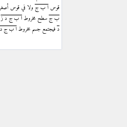
قوس
ا ب ج
ولا في قوس أصغر
ب ج
سطح مخروط
ا ب ج د ز
ث
د
فيجتمع جسم مخروط
ا ب ج د 