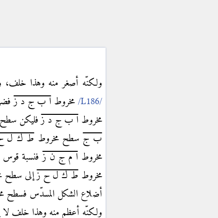
ولكنّه أصغر منه وهذا خلف،
مخروط
ا ب ج د ز
فضر
مخروط
ا ب ج د ز
فليكن سطح 
ب ج
سطح مخروط
ط ك ل ح
مخروط
ا م ج ن ز
فنسبة قوس
مخروط
ط ك ل ح ز
إلى سطح م
أضلاع الشكل المسدّس فسطح م
ولكنّه أعظم منه وهذا خلف لا