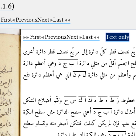
.1.6)
First
Previous
Next
Last
First
Previous
Next
Last
Text only
مربّع نصف قطر كلّ دائرة إلى مربّع نصف قطر دائرة أخرى
ح المجسّم أقلّ من مثلي دائرة
ا ب ج د
وهي أعظم دائرة
سّم وأعظم من مثلي دائرة
ل م ن
التي هي أعظم دائرة تقع
ا خطوط
ز ط
ه ط
ه ك
ا ك
س ح
ونتمّم أضلاع الشكل
 أمثال دائرة
ا ب ج د
أعني سطح الدائرة مثل سطح الكرة
 تقع عليها فإن لم يكن كذلك فلتكن أصغر منه ولتساو سطح
ائرة
ا ب ج د
وهي الكرة التي عليها دائرة