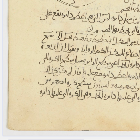
blank space (so that a search ends
at word boundaries).
Publications
Conference
Arabic Works
Arabic Manuscripts
Latin Works
Latin Manuscripts
Latin Early Prints
Images
Texts
beta
Glossary
Resources