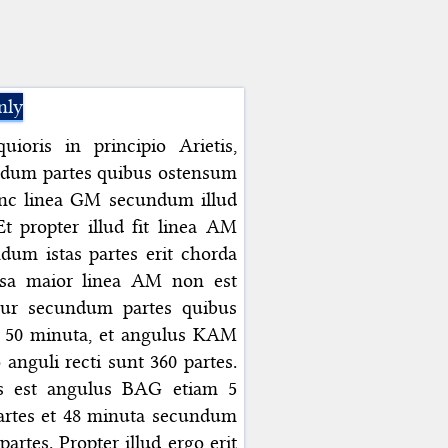
nly
uioris in principio Arietis,
undum partes quibus ostensum
unc linea GM secundum illud
t propter illud fit linea AM
ndum istas partes erit chorda
sa maior linea AM non est
itur secundum partes quibus
M 50 minuta, et angulus KAM
nguli recti sunt 360 partes.
us est angulus BAG etiam 5
partes et 48 minuta secundum
artes. Propter illud ergo erit