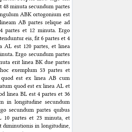
 et 48 minuta secundum partes
triangulum ABK ortogonium est
r lineam AB partes relique ad
4 partes et 12 minuta. Ergo
duntur eis, fit 6 partes et 4
AL est 120 partes, et linea
 minuta. Ergo secundum partes
nuta erit linea BK due partes
 hoc exemplum 53 partes et
 quod est ex linea AB cum
ratum quod est ex linea AL et
d linea BL est 4 partes et 36
iam in longitudine secundum
Ergo secundum partes quibus
L 10 partes et 23 minuta, et
 diminutionis in longitudine,