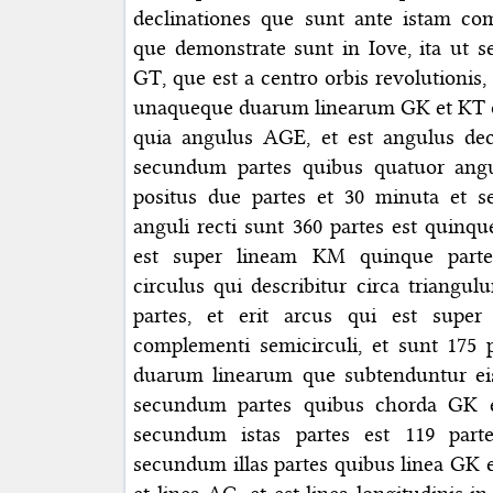
declinationes que sunt ante istam c
que demonstrate sunt in Iove, ita ut 
GT, que est a centro orbis revolutionis, 
unaqueque duarum linearum GK et KT oc
quia angulus AGE, et est angulus decli
secundum partes quibus quatuor angul
positus due partes et 30 minuta et 
anguli recti sunt 360 partes est quinque
est super lineam KM quinque parte
circulus qui describitur circa triang
partes, et erit arcus qui est supe
complementi semicirculi, et sunt 175 
duarum linearum que subtenduntur eis,
secundum partes quibus chorda GK e
secundum istas partes est 119 part
secundum illas partes quibus linea GK e