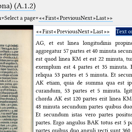
na) (A.1.2)
m
Select a page
First
Previous
Next
Last
First
Previous
Next
Last
Text o
AG, et est linea longitudinis propinq
aggregatur 57 partes et 40 minuta sec
est quod linea KM et est 22 minuta, t
exemplum est 4 partes et 35 minuta. E
reliqua 53 partes et 5 minuta. Et secu
AK etiam, quia de summa qua est ip
curandum, 53 partes et 5 minuta. Ig
chorda AK est 120 partes erit linea K
48 minuta secundum partes quibus duo a
Et secundum istas vero partes posit
partes. Ergo angulus BAK totus est 5 
partes quibus duo anguli recti sunt 360 p