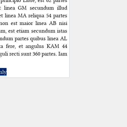
 principio Libre, est 62 partes
t linea GM secundum illud
t linea MA reliqua 54 partes
non est maior linea AB nisi
m, est etiam secundum istas
cundum partes quibus linea AL
uta fere, et angulus KAM 44
li recti sunt 360 partes. Iam
nly