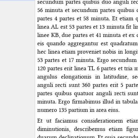
secundum partes quibus duo anguli rect
56 minuta et secundum partes quibus q
partes 4 partes et 58 minuta. Et etiam
linea AL est 53 partes et 13 minuta fit l
linee KB, due partes et 41 minuta et ex
eis quando aggregantur est quadratum
hec linea etiam proveniet nobis in long
53 partes et 17 minuta. Ergo secundum
120 partes erit linea TL 6 partes et tria
angulus elongationis in latitudine,
anguli recti sunt 360 partes erit 5 pa
partes quibus quatuor anguli recti sun
minuta. Ergo firmabimus illud in tabul
numero 135 partium in area eius.
Et ut faciamus considerationem eti
diminutionis, describemus etiam fig
duarum declinationum. Et quia secundu