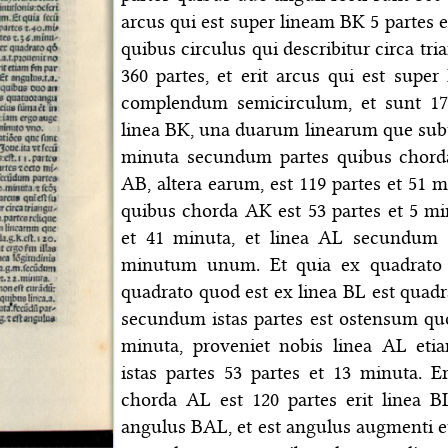
arcus qui est super lineam BK 5 partes
quibus circulus qui describitur circa 
360 partes, et erit arcus qui est supe
complendum semicirculum, et sunt 17
linea BK, una duarum linearum que subten
minuta secundum partes quibus chorda 
AB, altera earum, est 119 partes et 51
quibus chorda AK est 53 partes et 5 mi
et 41 minuta, et linea AL secundum
minutum unum. Et quia ex quadrato
quadrato quod est ex linea BL est quad
secundum istas partes est ostensum quo
minuta, proveniet nobis linea AL et
istas partes 53 partes et 13 minuta. 
chorda AL est 120 partes erit linea B
angulus BAL, et est angulus augmenti et