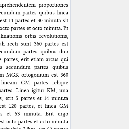
omprehendentem proportiones
secundum partes quibus linea
est 11 partes et 30 minuta sit
to partes et octo minuta. Et
nationis orbis revolutionis,
i recti sunt 360 partes est
secundum partes quibus duo
 partes, erit etiam arcus qui
s secundum partes quibus
ulum MGK ortogonium est 360
r lineam GM partes relique
partes. Linea igitur KM, una
 erit 5 partes et 14 minuta
st 120 partes, et linea GM
es et 53 minuta. Erit ergo
st octo partes et octo minuta