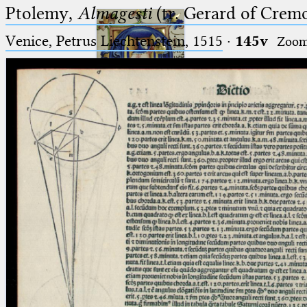
Ptolemy,
Almagesti
(tr. Gerard of Cremo
Venice, Petrus Liechtenstein, 1515
·
145v
Zoo
Ptolemaeus
Arabus et Latinus
🔎︎
_
(the underscore) is the placeholder
Start
for exactly one character.
%
(the percent sign) is the
Project
placeholder for no, one or more
Team
than one character.
%%
(two percent signs) is the
News
placeholder for no, one or more
than one character, but not for
Jobs