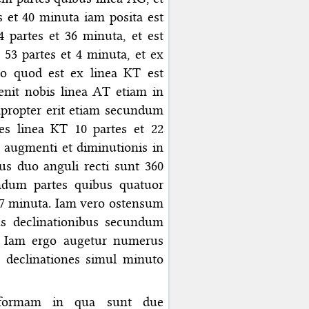
es et 40 minuta iam posita est
partes et 36 minuta, et est
 53 partes et 4 minuta, et ex
o quod est ex linea KT est
nit nobis linea AT etiam in
apropter erit etiam secundum
es linea KT 10 partes et 22
 augmenti et diminutionis in
us duo anguli recti sunt 360
undum partes quibus quatuor
 57 minuta. Iam vero ostensum
s declinationibus secundum
a. Iam ergo augetur numerus
s declinationes simul minuto
 formam in qua sunt due