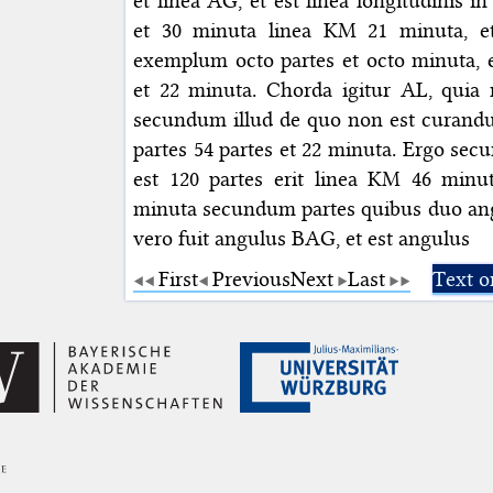
et linea AG, et est linea longitudinis in
et 30 minuta linea KM 21 minuta, e
exemplum octo partes et octo minuta, e
et 22 minuta. Chorda igitur AL, quia 
secundum illud de quo non est curandu
partes 54 partes et 22 minuta. Ergo se
est 120 partes erit linea KM 46 min
minuta secundum partes quibus duo angu
vero fuit angulus BAG, et est angulus
First
Previous
Next
Last
Text o