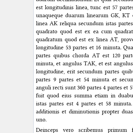
est longitudinis linea, tunc est 57 part
unaqueque duarum linearum GK, KT 4 
linea AK reliqua secundum istas partes
quadrato quod est ex ea cum quadrat
quadratum quod est ex linea AT, prove
longitudine 53 partes et 16 minuta. Qu
partes quibus chorda AT est 120 part
minuta, et angulus TAK, et est angulus
longitudine, erit secundum partes quib
partes 9 partes et 54 minuta et sec
anguli recti sunt 360 partes 4 partes et
fuit quod eius summa etiam in duabu
istas partes est 4 partes et 58 minut
additionis et diminutionis propter dua
uno.
Deinceps vero scribemus primum