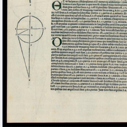
blank space (so that a search ends
at word boundaries).
Publications
Conference
Arabic Works
Arabic Manuscripts
Latin Works
Latin Manuscripts
Latin Early Prints
Images
Texts
beta
Glossary
Resources