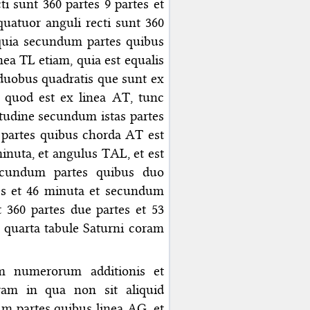
i sunt 360 partes 9 partes et
uatuor anguli recti sunt 360
 quia secundum partes quibus
inea TL etiam, quia est equalis
 duobus quadratis que sunt ex
 quod est ex linea AT, tunc
itudine secundum istas partes
 partes quibus chorda AT est
 minuta, et angulus TAL, et est
 secundum partes quibus duo
rtes et 46 minuta et secundum
t 360 partes due partes et 53
a quarta tabule Saturni coram
am numerorum additionis et
uram in qua non sit aliquid
m partes quibus linea AG, et