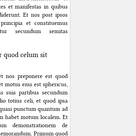
es et manifestas in quibus
diderunt. Et nos post ipsos
rincipia et constituemus
ur secundum semitas
 quod celum sit
t nos preponere est quod
t motus eius est sphericus,
us suis partibus secundum
o totius celi, et quod ipsa
 quasi punctum quantum ad
on habet motum localem. Et
um demonstrationem de
ememorandum. Primum quod