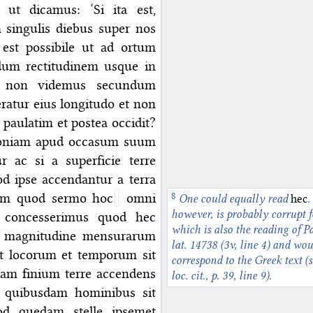
 ut dicamus: ‘Si ita est,
 singulis diebus super nos
est possibile ut ad ortum
dum rectitudinem usque in
r, non videmus secundum
ratur eius longitudo et non
paulatim et postea occidit?
uoniam apud occasum suum
 ac si a superficie terre
d ipse accendantur a terra
dam quod sermo hoc
omni
One could equally read
hec
.
however, is probably corrupt f
s concesserimus quod hec
which is also the reading of Pa
in magnitudine mensurarum
lat. 14738 (3v, line 4) and wou
t locorum et temporum sit
correspond to the Greek text (
ndam finium terre accendens
loc. cit., p. 39, line 9).
s quibusdam hominibus sit
od quedam stelle ipsemet