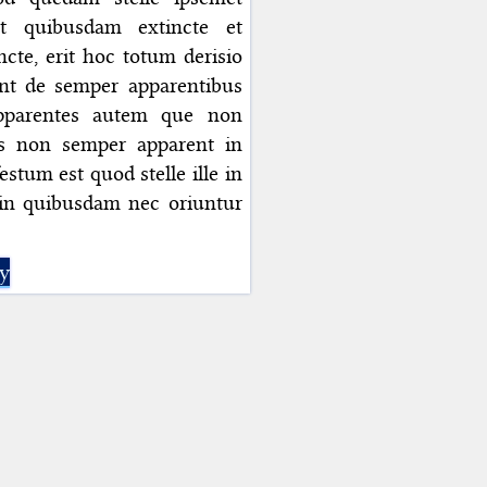
t quibusdam extincte et
cte, erit hoc totum derisio
cent de semper apparentibus
pparentes autem que non
is non semper apparent in
tum est quod stelle ille in
 in quibusdam nec oriuntur
ly