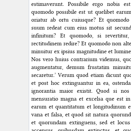
estimaverunt. Possibile ergo nobis est
quomodo possibile est ut quelibet earum
oriatur ab ortu cuiusque? Et quomodo 
suum redeat cum eius motus sit secun
infinitum? Et quomodo, si revertitu
rectitudinem redire? Et quomodo non alte
minuitur ex ipsius magnitudine et lumine 
Nos vero huius contrarium videmus, q
augmentatur, demum frustatim minuitur
secaretur.’ Verum quod etiam dicunt quo
et post hoc extinguantur in ea, osten
ignorantia maior existit. Quod si no
mensuratio magna et excelsa que est 
earum et quantitatum et longitudinum e
vana et falsa, et quod sit natura quoru
et quorundam extinguens, sed et locu
accensus, quibusdam extinctus, et qu