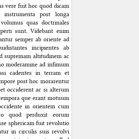
us vere fuit hoc quod dicam
r instrumenta post longa
i volumus quas doctrinales
perti sunt. Videbant enim
bantur semper ab oriente ad
idistantes incipientes ab
 ad supremam altitudinem ac
 uno moderamine ad infimum
asi cadentes in terram et
empore post hoc morarentur
 et occiderent ac si alterum
c tempora que erant motuum
occidente in orientem cum
ero quod perduxit eorum
sse sphericam fuit revolutio
ur in circulis suis revolvi