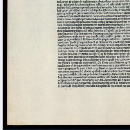
blank space (so that a search ends
at word boundaries).
Publications
Conference
Arabic Works
Arabic Manuscripts
Latin Works
Latin Manuscripts
Latin Early Prints
Images
Texts
beta
Glossary
Resources