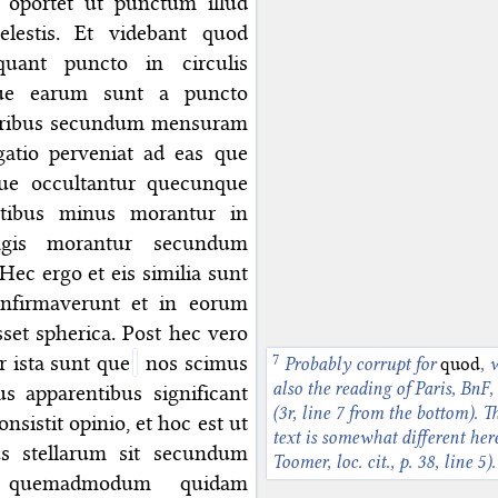
 oportet ut punctum illud
lestis. Et videbant quod
uant puncto in circulis
que earum sunt a puncto
aioribus secundum mensuram
gatio perveniat ad eas que
que occultantur quecunque
ntibus minus morantur in
gis morantur secundum
Hec ergo et eis similia sunt
nfirmaverunt et in eorum
sset spherica. Post hec vero
r ista sunt que
nos scimus
Probably corrupt for
quod
, 
also the reading of Paris, BnF,
 apparentibus significant
(3r, line 7 from the bottom). T
sistit opinio, et hoc est ut
text is somewhat different here
 stellarum sit secundum
Toomer, loc. cit., p. 38, line 5).
m, quemadmodum quidam