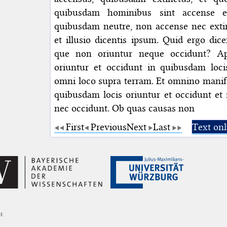
quibusdam hominibus sint accense e
quibusdam neutre, non accense nec extin
et illusio dicentis ipsum. Quid ergo di
que non oriuntur neque occidunt? A
oriuntur et occidunt in quibusdam loc
omni loco supra terram. Et omnino manifes
quibusdam locis oriuntur et occidunt et
nec occidunt. Ob quas causas non
First
Previous
Next
Last
Text on