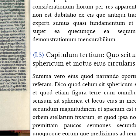
considerationum horum per res apparent
non est dubitatio ex eis que antiqui tra
experti sumus quasi fundamentum et p
super ea quecunque ea sequunt
demonstrationum mensurabilium.
〈I.3〉
Capitulum tertium: Quo scitur
sphericum et motus eius circularis
Summa vero eius quod narrando oporte
referam. Dico quod celum sit sphericum e
et quod etiam figura terre cum omnib
sensum sit spherica et locus eius in medi
secundum magnitudinem et spacium est
orbem stellarum fixarum, et quod ipsa n
premittam paucos sermones secund
unoquoque eorum que prediximus ad r