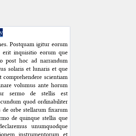
ly
nes. Postquam igitur eorum
 erit inquisitio eorum que
vero post hoc ad narrandum
s solaris et lunaris et que
st comprehendere scientiam
lanare volumus ante horum
ur sermo de stellis est
cundum quod ordinabiliter
s de orbe stellarum fixarum
mo de quinque stellis que
 declaremus unumquodque
ionem instrumentorum et