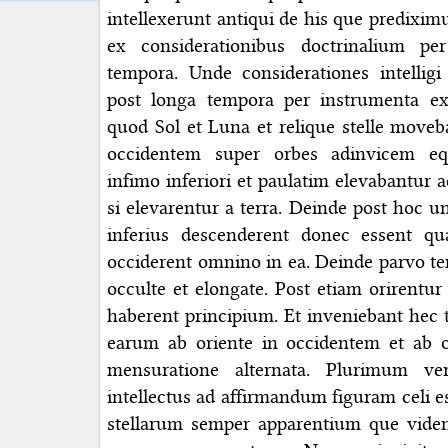
intellexerunt antiqui de his que predixim
ex considerationibus doctrinalium pe
tempora. Unde considerationes intellig
post longa tempora per instrumenta ex
quod Sol et Luna et relique stelle move
occidentem super orbes adinvicem equ
infimo inferiori et paulatim elevabantur
si elevarentur a terra. Deinde post hoc
inferius descenderent donec essent qu
occiderent omnino in ea. Deinde parvo t
occulte et elongate. Post etiam orirentur
haberent principium. Et inveniebant he
earum ab oriente in occidentem et ab 
mensuratione alternata. Plurimum v
intellectus ad affirmandum figuram celi e
stellarum semper apparentium que vident