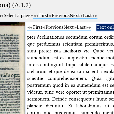
na) (A.1.2)
m
Select a page
First
Previous
Next
Last
First
Previous
Next
Last
Text on
pter declinationes secundum eorum ordi
que prediximus scientiam premiserimus,
sunt preter ista facilioris vie. Quod 
sumendum est est inquisitio scientie motu
in eis contingunt. Impossibile namque e
stellarum et que de earum scientia exp
scientie comprehensionem. Quia igit
postremum quod in ea sumendum est se
videtur, tunc vere oportet ut premittamu
sermonem. Deinde consequetur hunc ser
planete dicuntur. Et laborabimus ut
eorum que prediximus sumendo ment