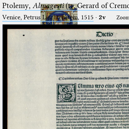
Ptolemy,
Almagesti
(tr. Gerard of Cremo
Venice, Petrus Liechtenstein, 1515
·
2v
Zoo
Ptolemaeus
Arabus et Latinus
🔎︎
_
(the underscore) is the placeholder
Start
for exactly one character.
%
(the percent sign) is the
Project
placeholder for no, one or more
Team
than one character.
%%
(two percent signs) is the
News
placeholder for no, one or more
than one character, but not for
Jobs