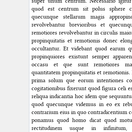
super unum centrum. Necessario igitur
quod est centrum sit polus sphere ce
quecunque stellarum magis appropinq
revolvebantur brevioribus et quecun
remotiores revolvebantur in circulis m
propinquitatis et remotionis donec elon
occultantur. Et videbant quod earum 
propinquiores existunt semper appare
occasu et que sunt remotiores ma
quantitatem propinquitatis et remotionis. 
prima solum que eorum intentiones co
cogitationibus fixerunt quod figura celi e
reliqua indicantia hoc idem que sequuntu
quod quecunque videmus in eo ex rebus
contrarium eius in quo contradicentium con
ponamus quod homo dicat quod motus
rectitudinem usque in infinitu