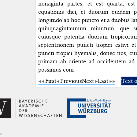
nonaginta partes, et est quarta, est
equationis diei, et duorum quidem
longitudo ab hoc puncto et a duobus late
quinquagintaunum minutum, que sun
cuiusque potentia duorum tropicoru
septentrionem puncti tropici estivi 
puncti tropici hyemalis, donec nos, c
primam ab oriente ad occidentem ad l
possimus com-
First
Previous
Next
Last
Text 