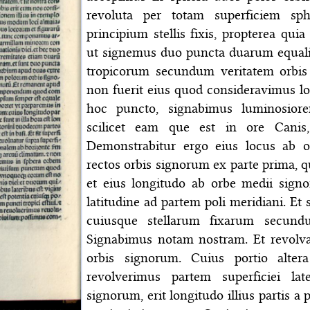
revoluta per totam superficiem s
principium stellis fixis, propterea qu
ut signemus duo puncta duarum equal
tropicorum secundum veritatem orbi
non fuerit eius quod consideravimus long
hoc puncto, signabimus luminosior
scilicet eam que est in ore Canis
Demonstrabitur ergo eius locus ab o
rectos orbis signorum ex parte prima, 
et eius longitudo ab orbe medii signo
latitudine ad partem poli meridiani. Et 
cuiusque stellarum fixarum secund
Signabimus notam nostram. Et revolva
orbis signorum. Cuius portio alter
revolverimus partem superficiei la
signorum, erit longitudo illius partis 