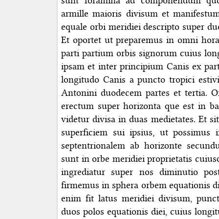
sunt foramina ad componendum quo
armille maioris divisum et manifestu
equale orbi meridiei descripto super 
Et oportet ut preparemus in omni hora
parti partium orbis signorum cuius lon
ipsam et inter principium Canis ex part
longitudo Canis a puncto tropici estivi,
Antonini duodecem partes et tertia. 
erectum super horizonta que est in bas
videtur divisa in duas medietates. Et si
superficiem sui ipsius, ut possimus
septentrionalem ab horizonte secun
sunt in orbe meridiei proprietatis cui
ingrediatur super nos diminutio po
firmemus in sphera orbem equationis di
enim fit latus meridiei divisum, pun
duos polos equationis diei, cuius lon