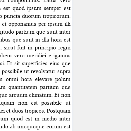
d componimus. Latus vero
m est quod ipsum semper est
duo puncta duorum tropicorum.
 et opponamus per ipsum illi
gitudo partium que sunt inter
ibus que sunt in illa hora est
 sicut fuit in principio regni
Orbem vero meridiei erigamus
i. Et sit superficies eius que
t possibile ut revolvatur supra
 in omni hora elevare polum
dum quantitatem partium que
usque arcuum climatum. Et non
stquam non est possibile ut
ei et duos tropicos. Postquam
ctum quod est in medio inter
gitudo ab unoquoque eorum est