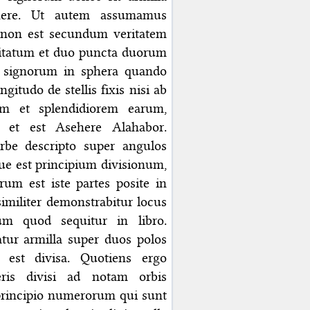
phere. Ut autem assumamus
ia non est secundum veritatem
itatum et duo puncta duorum
s signorum in sphera quando
itudo de stellis fixis nisi ab
em et splendidiorem earum,
, et est Asehere Alahabor.
rbe descripto super angulos
que est principium divisionum,
rum est iste partes posite in
similiter demonstrabitur locus
um quod sequitur in libro.
tur armilla super duos polos
a est divisa. Quotiens ergo
teris divisi ad notam orbis
a principio numerorum qui sunt