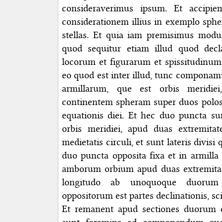
consideraverimus ipsum. Et accipi
considerationem illius in exemplo sph
stellas. Et quia iam premisimus mod
quod sequitur etiam illud quod decl
locorum et figurarum et spissitudinum
eo quod est inter illud, tunc compon
armillarum, que est orbis meridie
continentem spheram super duos polos 
equationis diei. Et hec duo puncta su
orbis meridiei, apud duas extremit
medietatis circuli, et sunt lateris divis
duo puncta opposita fixa et in armilla
amborum orbium apud duas extremit
longitudo ab unoquoque duorum
oppositorum est partes declinationis, sc
Et remanent apud sectiones duorum 