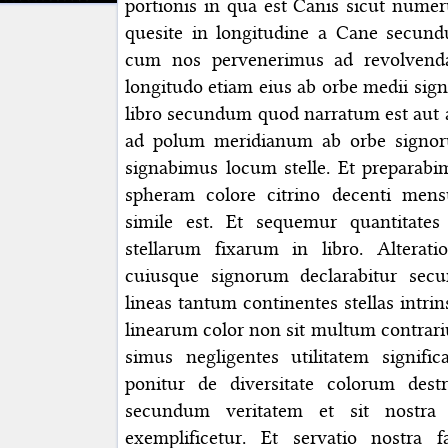
portionis in qua est Canis sicut numer
quesite in longitudine a Cane secund
cum nos pervenerimus ad revolvendam
longitudo etiam eius ab orbe medii sign
libro secundum quod narratum est aut 
ad polum meridianum ab orbe signor
signabimus locum stelle. Et preparabi
spheram colore citrino decenti men
simile est. Et sequemur quantitate
stellarum fixarum in libro. Altera
cuiusque signorum declarabitur sec
lineas tantum continentes stellas intrins
linearum color non sit multum contrariu
simus negligentes utilitatem signifi
ponitur de diversitate colorum dest
secundum veritatem et sit nostra 
exemplificetur. Et servatio nostra 