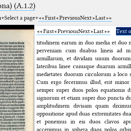
na) (A.1.2)
m
Select a page
First
Previous
Next
Last
First
Previous
Next
Last
Text 
titudinem earum in duo media et duo 
perveniam cum duabus lineis ad m
armillarum, et dividam unum duorum
lateribus linee cuiusque duarum armil
medietates duorum circulorum a loco s
Cum ergo fecerimus illud, erit minor 
semper super duos polos equationis di
signorum et etiam super duo puncta d
amplitudinem divisam quam diximus
oppositione apud duas extremitates d
et ponemus in eis duos clavos ap
accepimus in sphera duos polos orbis