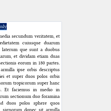
only
media secundum veritatem, et
edietatem cuiusque duarum
 laterum que sunt a duobus
larum, et dividam etiam duas
ectionis eorum in 180 partes.
armilla ipse orbis descriptus
ei et super duos polos orbis
uorum tropicorum super hanc
. Et faciemus in medio in
uarum sectionum duo foramina
ud duos polos sphere quos
 signorum donec sit armilla