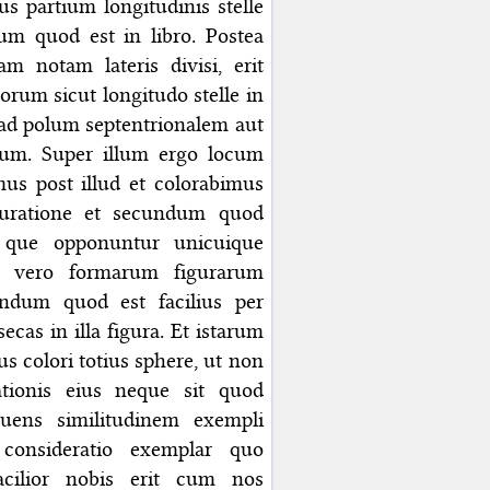
us partium longitudinis stelle
um quod est in libro. Postea
 notam lateris divisi, erit
orum sicut longitudo stelle in
ad polum septentrionalem aut
um. Super illum ergo locum
mus post illud et colorabimus
suratione et secundum quod
s que opponuntur unicuique
tio vero formarum figurarum
undum quod est facilius per
ecas in illa figura. Et istarum
s colori totius sphere, ut non
cationis eius neque sit quod
ruens similitudinem exempli
consideratio exemplar quo
facilior nobis erit cum nos