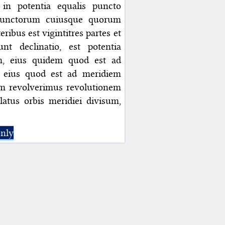
 in potentia equalis puncto
 punctorum cuiusque quorum
ribus est vigintitres partes et
t declinatio, est potentia
m, eius quidem quod est ad
et eius quod est ad meridiem
um revolverimus revolutionem
atus orbis meridiei divisum,
only