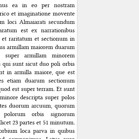
emus ea in eo per nostram
erico et imaginatione movente
um loci Almaiarati secundum
aratum est ex narrationibus
 et raritatum et sectionum in
amus armillam maiorem duarum
i, super armillam minorem
qui sunt sicut duo poli orbis
nt in armilla maiore, que est
ates etiam duarum sectionum
i quod est super terram. Et sunt
 minore descripta super polos
ates duorum arcuum, quorum
 polorum orbis signorum
ilicet 23 partes et 51 minutum.
orbium loca parva in quibus