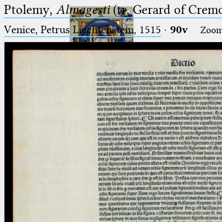
Ptolemy,
Almagesti
(tr. Gerard of Cremo
Venice, Petrus Liechtenstein, 1515
·
90v
Zoo
Ptolemaeus
Arabus et Latinus
🔎︎
_
(the underscore) is the placeholder
Start
for exactly one character.
%
(the percent sign) is the
Project
placeholder for no, one or more
Team
than one character.
%%
(two percent signs) is the
News
placeholder for no, one or more
than one character, but not for
Jobs