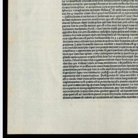
blank space (so that a search ends
at word boundaries).
Publications
Conference
Arabic Works
Arabic Manuscripts
Latin Works
Latin Manuscripts
Latin Early Prints
Images
Texts
beta
Glossary
Resources