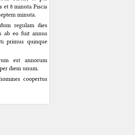
 et 8 minuta Piscis
aseptem minuta.
ndum regulam dies
us ab eo fuit annus
ati primus quinque
arum est annorum
 per diem unum.
 homines coopertus