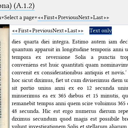
na) (A.1.2)
m
Select a page
First
Previous
Next
Last
First
Previous
Next
Last
Text only
dies quarta diei integra. Estimo autem iam de
quantum apparuit in longitudine temporis anni 
tempora ex reversione Solis a punctis tropi
conveniens est huic quantitati quam nominavi
convenit ex considerationibus antiquis et novis.
hoc sicut diximus, fiet ut cum diviserimus diem 
sit portio unius anni ex eo 12 secunda uni
minuerimus ea ex 365 diebus et 15 minutis, que
remanebit tempus anni quem scire voluimus 365 d
48 secunda. Hic est ergo numerus dierum repe
diximus secundum quod magis est possibile bre
volunt investigationem Solis et stellarum aliarum