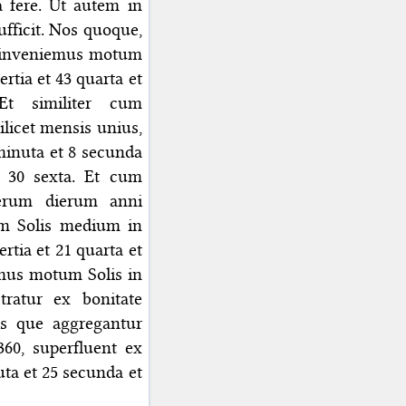
a fere. Ut autem in
fficit. Nos quoque,
 inveniemus motum
rtia et 43 quarta et
Et similiter cum
ilicet mensis unius,
minuta et 8 secunda
t 30 sexta. Et cum
erum dierum anni
tum Solis medium in
rtia et 21 quarta et
imus motum Solis in
ratur ex bonitate
is que aggregantur
360, superfluent ex
uta et 25 secunda et