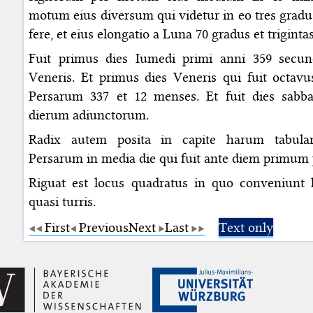
motum eius diversum qui videtur in eo tres gradus
fere, et eius elongatio a Luna 70 gradus et trigint
Fuit primus dies Iumedi primi anni 359 secu
Veneris. Et primus dies Veneris qui fuit octav
Persarum 337 et 12 menses. Et fuit dies sabb
dierum adiunctorum.
Radix autem posita in capite harum tabul
Persarum in media die qui fuit ante diem primum
Riguat est locus quadratus in quo conveniunt
quasi turris.
First
Previous
Next
Last
Text only