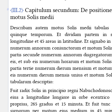
〈III.2〉
Capitulum secundum: De positione
motus Solis medii
Describam autem motus Solis medii tabulas i
quinque temporum. Et dividam partem in s
longitudine et 45 areas in latitudine. Et signabo in
numerum annorum coniunctorum et motum Solis in
partis secunde numerum annorum disgregatorum
eis, et sub eis numerum horarum et motum Solis in
partis tertie numerum dierum mensium et motum S
eis numerum dierum mensis unius et motum Solis
tabularum descriptio:
Fuit radix Solis in principio regni Nabuchodonosor
eius a longitudine longiore in orbe ecentrico 
proprius, 265 gradus et 15 minuta. Et fuit tunc
signorum per motum eius medium in 45 minut