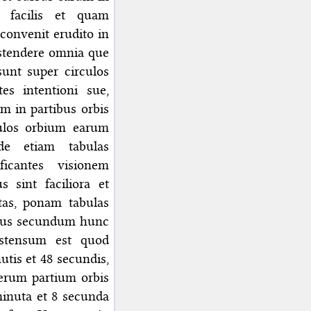
t facilis et quam
convenit erudito in
 ostendere omnia que
unt super circulos
es intentioni sue,
m in partibus orbis
culos orbium earum
nde etiam tabulas
icantes visionem
sint faciliora et
itas, ponam tabulas
 eius secundum hunc
stensum est quod
utis et 48 secundis,
merum partium orbis
minuta et 8 secunda