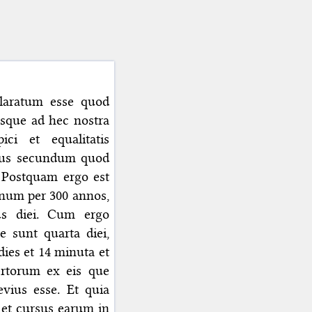
claratum esse quod
usque ad hec nostra
ci et equalitatis
mus secundum quod
’ Postquam ergo est
unum per 300 annos,
us diei. Cum ergo
 sunt quarta diei,
ies et 14 minuta et
rtorum ex eis que
vius esse. Et quia
 et cursus earum in