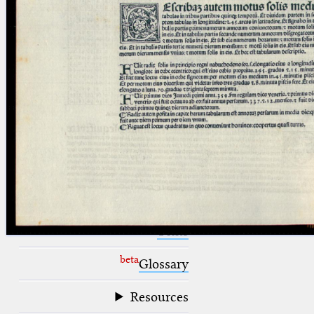
blank space (so that a search ends
at word boundaries).
Publications
Conference
Arabic Works
Arabic Manuscripts
Latin Works
Latin Manuscripts
Latin Early Prints
Images
Texts
beta
Glossary
Resources