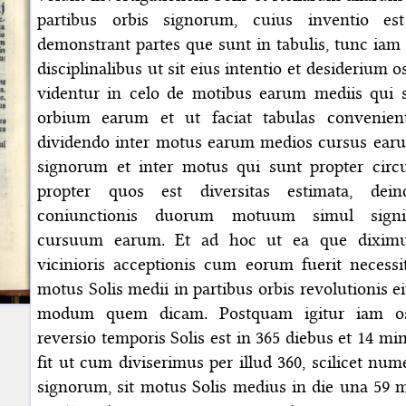
partibus orbis signorum, cuius inventio es
demonstrant partes que sunt in tabulis, tunc iam 
disciplinalibus ut sit eius intentio et desiderium
videntur in celo de motibus earum mediis qui s
orbium earum et ut faciat tabulas convenient
dividendo inter motus earum medios cursus earu
signorum et inter motus qui sunt propter cir
propter quos est diversitas estimata, dei
coniunctionis duorum motuum simul signif
cursuum earum. Et ad hoc ut ea que diximus 
vicinioris acceptionis cum eorum fuerit necess
motus Solis medii in partibus orbis revolutionis
modum quem dicam. Postquam igitur iam o
reversio temporis Solis est in 365 diebus et 14 min
fit ut cum diviserimus per illud 360, scilicet nu
signorum, sit motus Solis medius in die una 59 