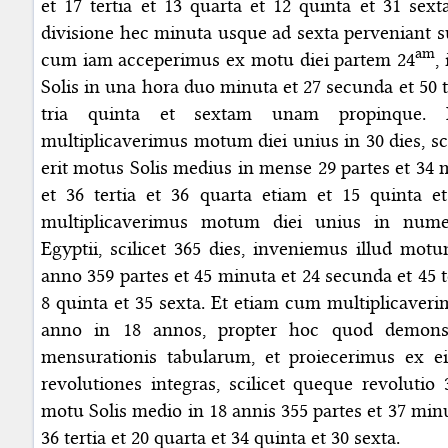
et 17 tertia et 13 quarta et 12 quinta et 31 sext
divisione hec minuta usque ad sexta perveniant su
am
cum iam acceperimus ex motu diei partem 24
,
Solis in una hora duo minuta et 27 secunda et 50 te
tria quinta et sextam unam propinque. 
multiplicaverimus motum diei unius in 30 dies, sc
erit motus Solis medius in mense 29 partes et 34 
et 36 tertia et 36 quarta etiam et 15 quinta e
multiplicaverimus motum diei unius in num
Egyptii, scilicet 365 dies, inveniemus illud mo
anno 359 partes et 45 minuta et 24 secunda et 45 te
8 quinta et 35 sexta. Et etiam cum multiplicaver
anno in 18 annos, propter hoc quod demonst
mensurationis tabularum, et proiecerimus ex e
revolutiones integras, scilicet queque revolutio 
motu Solis medio in 18 annis 355 partes et 37 min
36 tertia et 20 quarta et 34 quinta et 30 sexta.