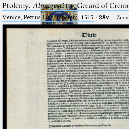
Ptolemy,
Almagesti
(tr. Gerard of Cremo
Venice, Petrus Liechtenstein, 1515
·
28v
Zoo
Ptolemaeus
Arabus et Latinus
🔎︎
_
(the underscore) is the placeholder
Start
for exactly one character.
%
(the percent sign) is the
Project
placeholder for no, one or more
Team
than one character.
%%
(two percent signs) is the
News
placeholder for no, one or more
than one character, but not for
Jobs