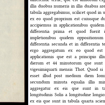
illis duobus numeris in illis duabus ar
tabula aggregabimus, scilicet quod in 
ex eo quod proprium est cuiusque d
accipiemus in applicationibus quidem
differentia prima et quod fuerit i
impletionibus quidem oppositionum
differentia secunda et in differentia t
ergo aggregatum ex eo quod est 
applicationis que est a principio ill
dierum et 44 minutorum que sunt 
vigesimiquarti mensis Thot. Quod si 
esset illud post medium diem Iom
secundum minuta equalia illis mi
aggregatur ex eis que sunt in ta
longitudinis Solis a longitudine longi
ex eis que sunt in tabula quarta sciem