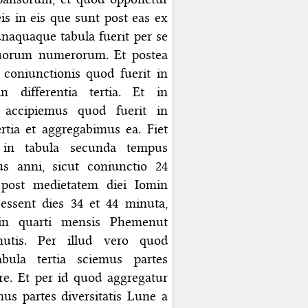
eis in eis que sunt post eas ex
unaquaque tabula fuerit per se
uorum numerorum. Et postea
 coniunctionis quod fuerit in
n differentia tertia. Et in
 accipiemus quod fuerit in
ertia et aggregabimus ea. Fiet
in tabula secunda tempus
ius anni, sicut coniunctio 24
post medietatem diei Iomin
essent dies 34 et 44 minuta,
in quarti mensis Phemenut
nutis. Per illud vero quod
bula tertia sciemus partes
ore. Et per id quod aggregatur
us partes diversitatis Lune a