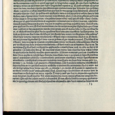
blank space (so that a search ends
at word boundaries).
Publications
Conference
Arabic Works
Arabic Manuscripts
Latin Works
Latin Manuscripts
Latin Early Prints
Images
Texts
beta
Glossary
Resources