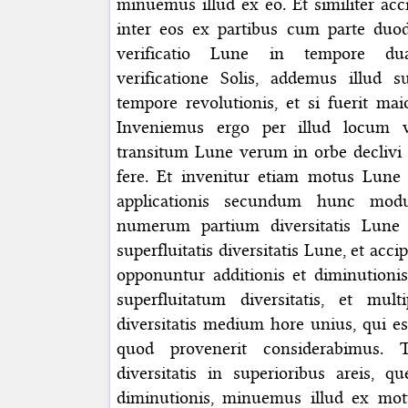
minuemus illud ex eo. Et similiter ac
inter eos ex partibus cum parte duo
verificatio Lune in tempore du
verificatione Solis, addemus illud 
tempore revolutionis, et si fuerit ma
Inveniemus ergo per illud locum ver
transitum Lune verum in orbe declivi i
fere. Et invenitur etiam motus Lune
applicationis secundum hunc mo
numerum partium diversitatis Lune 
superfluitatis diversitatis Lune, et acc
opponuntur additionis et diminutionis
superfluitatum diversitatis, et mu
diversitatis medium hore unius, qui es
quod provenerit considerabimus. 
diversitatis in superioribus areis, q
diminutionis, minuemus illud ex mot