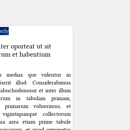
only
er oporteat ut sit
arum et habentium
es medias que videntur in
erit illud: Considerabimus
buchodonosor et inter illum
erum in tabulam primam,
m primarum voluerimus, et
igintiquinque collectorum
ua area etiam prime tabule
expansorum, et quod opponetur