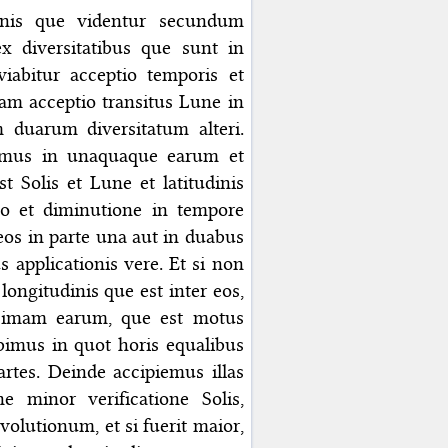
ionis que videntur secundum
 diversitatibus que sunt in
abitur acceptio temporis et
tiam acceptio transitus Lune in
duarum diversitatum alteri.
imus in unaquaque earum et
 Solis et Lune et latitudinis
o et diminutione in tempore
os in parte una aut in duabus
s applicationis vere. Et si non
longitudinis que est inter eos,
cimam earum, que est motus
rabimus in quot horis equalibus
artes. Deinde accipiemus illas
ne minor verificatione Solis,
lutionum, et si fuerit maior,