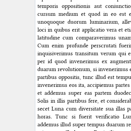
temporis oppositionis aut coniunct
cursum medium et quod in eo est ex
unoquoque duorum luminarium, allevi
loci in quibus erit applicatio vera et e
latitudine cum comparaverimus unam 
Cum enim profunde perscrutati fuer
inquisiverimus transitum verum qui est
per id quod invenerimus ex augment
duarum revolutionum, si invenerimus e
partibus oppositis, tunc illud est tempu
invenerimus eos ita, accipiemus partes 
et addemus super eas partem duode
Solis in illis partibus fere, et conside
secet Luna cum diversitate sua illas p
horas. Tunc si fuerit verificatio Lu
addemus illud super tempus duarum revo