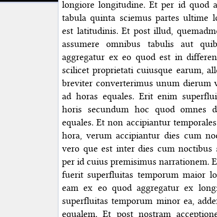
longiore longitudine. Et per id quod 
tabula quinta sciemus partes ultime lo
est latitudinis. Et post illud, quemad
assumere omnibus tabulis aut qu
aggregatur ex eo quod est in differe
scilicet proprietati cuiusque earum, al
breviter converterimus unum dierum vel
ad horas equales. Erit enim superflu
horis secundum hoc quod omnes di
equales. Et non accipiantur temporal
hora, verum accipiantur dies cum noct
vero que est inter dies cum noctibus 
per id cuius premisimus narrationem. E
fuerit superfluitas temporum maior l
eam ex eo quod aggregatur ex longit
superfluitas temporum minor ea, add
equalem. Et post nostram accept