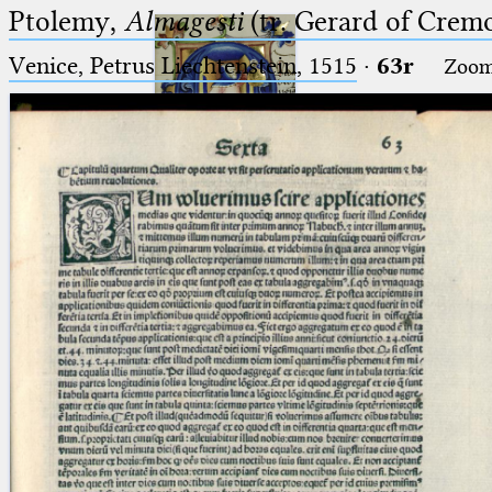
Ptolemy,
Almagesti
(tr. Gerard of Cremo
Venice, Petrus Liechtenstein, 1515
·
63r
Zoo
Ptolemaeus
Arabus et Latinus
🔎︎
_
(the underscore) is the placeholder
Start
for exactly one character.
%
(the percent sign) is the
Project
placeholder for no, one or more
Team
than one character.
%%
(two percent signs) is the
News
placeholder for no, one or more
than one character, but not for
Jobs