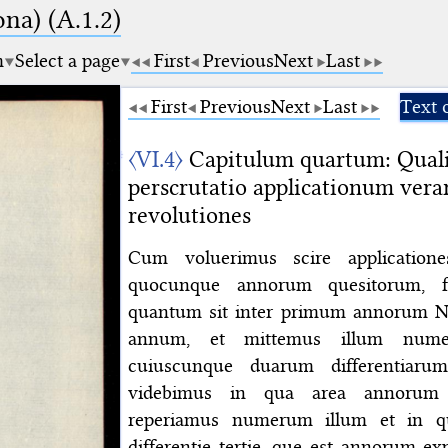
na) (A.1.2)
m
Select a page
First
Previous
Next
Last
First
Previous
Next
Last
Text 
〈VI.4〉
Capitulum quartum: Qualit
perscrutatio applicationum ver
revolutiones
Cum voluerimus scire application
quocunque annorum quesitorum, fu
quantum sit inter primum annorum Na
annum, et mittemus illum num
cuiuscunque duarum differentiaru
videbimus in qua area annorum v
reperiamus numerum illum et in q
differentie tertie, que est annorum 