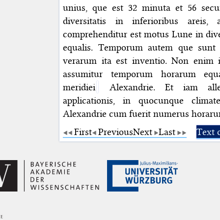
unius, que est 32 minuta et 56 secu
diversitatis in inferioribus areis
comprehenditur est motus Lune in diver
equalis. Temporum autem que sunt i
verarum ita est inventio. Non enim
assumitur temporum horarum equ
meridiei
Alexandrie. Et iam alle
applicationis, in quocunque climat
Alexandrie cum fuerit numerus horaru
First
Previous
Next
Last
Text 