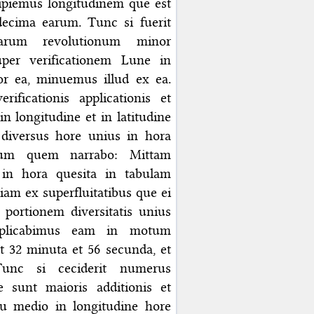
cipiemus longitudinem que est
decima earum. Tunc si fuerit
arum revolutionum minor
super verificationem Lune in
ior ea, minuemus illud ex ea.
ificationis applicationis et
n longitudine et in latitudine
 diversus hore unius in hora
dum quem narrabo: Mittam
in hora quesita in tabulam
ipiam ex superfluitatibus que ei
 portionem diversitatis unius
ltiplicabimus eam in motum
t 32 minuta et 56 secunda, et
Tunc si ceciderit numerus
ue sunt maioris additionis et
u medio in longitudine hore