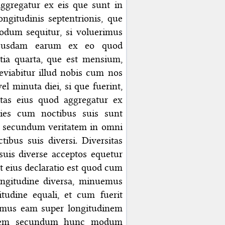
aggregatur ex eis que sunt in
ngitudinis septentrionis, que
modum sequitur, si voluerimus
ibusdam earum ex eo quod
ntia quarta, que est mensium,
leviabitur illud nobis cum nos
 minuta diei, si que fuerint,
itas eius quod aggregatur ex
es cum noctibus suis sunt
es secundum veritatem in omni
ibus suis diversi. Diversitas
suis diverse acceptos equetur
t eius declaratio est quod cum
ongitudine diversa, minuemus
udine equali, et cum fuerit
emus eam super longitudinem
ionem secundum hunc modum