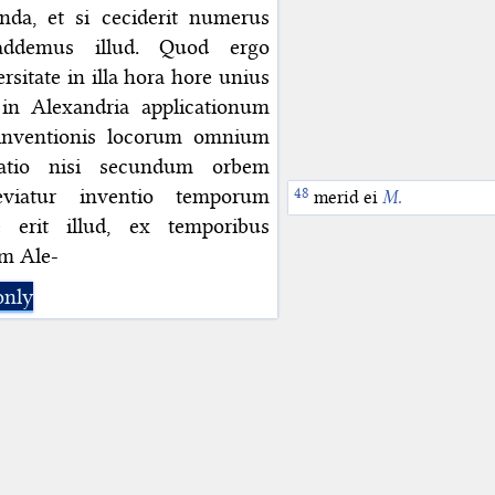
nda, et si ceciderit numerus
, addemus illud. Quod ergo
sitate in illa hora hore unius
n Alexandria applicationum
 inventionis locorum omnium
atio nisi secundum orbem
viatur inventio temporum
merid ei
M.
e erit illud, ex temporibus
m Ale-
only