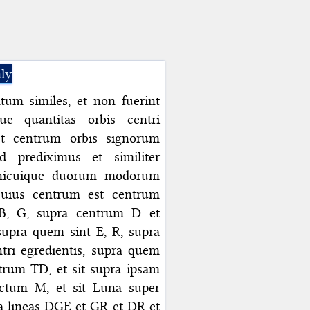
ly
tum similes, et non fuerint
ue quantitas orbis centri
st centrum orbis signorum
d prediximus et similiter
 unicuique duorum modorum
m cuius centrum est centrum
 B, G, supra centrum D et
supra quem sint E, R, supra
tri egredientis, supra quem
trum TD, et sit supra ipsam
ctum M, et sit Luna super
a lineas DGE et GR et DR et