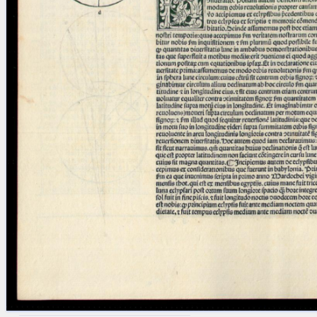
blank space (so that a search ends
at word boundaries).
Publications
Conference
Arabic Works
Arabic Manuscripts
Latin Works
Latin Manuscripts
Latin Early Prints
Images
Texts
beta
Glossary
Resources