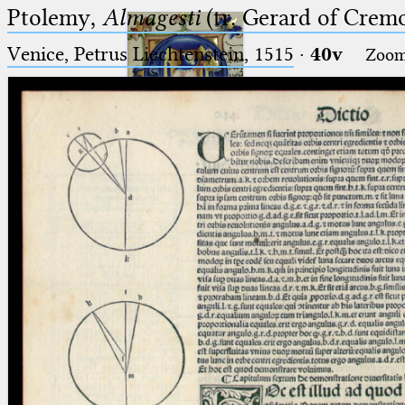
Ptolemy,
Almagesti
(tr. Gerard of Cremo
Venice, Petrus Liechtenstein, 1515
·
40v
Zoo
Ptolemaeus
Arabus et Latinus
🔎︎
_
(the underscore) is the placeholder
Start
for exactly one character.
%
(the percent sign) is the
Project
placeholder for no, one or more
Team
than one character.
%%
(two percent signs) is the
News
placeholder for no, one or more
than one character, but not for
Jobs