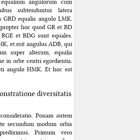
DR equalium angulorum cum
bus subtenduntur latera
lus GRD equalis angulo LMK.
propter hoc quod GR et BD
i RGE et BDG sunt equales.
MK, et erit angulus ADB, qui
um super alterum, equalis
 in orbe centri egredientis.
oti angulo HMK. Et hoc est
stratione diversitatis
 consideratio. Ponam autem
site secundum modum orbis
prediximus. Primum vero