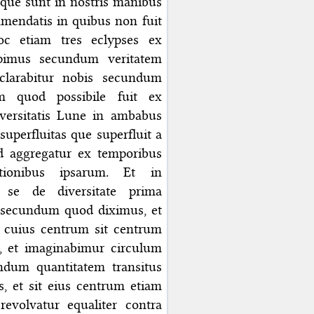
 que sunt in nostris manibus
mmendatis in quibus non fuit
oc etiam tres eclypses ex
epimus secundum veritatem
clarabitur nobis secundum
m quod possibile fuit ex
iversitatis Lune in ambabus
superfluitas que superfluit a
d aggregatur ex temporibus
tionibus ipsarum. Et in
 se de diversitate prima
 secundum quod diximus, et
 cuius centrum sit centrum
ie, et imaginabimur circulum
ndum quantitatem transitus
s, et sit eius centrum etiam
evolvatur equaliter contra