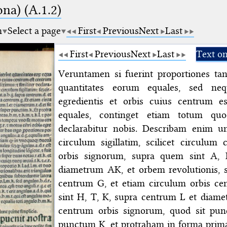
na) (A.1.2)
m
Select a page
First
Previous
Next
Last
First
Previous
Next
Last
Text on
Veruntamen si fuerint proportiones tan
quantitates eorum equales, sed neq
egredientis et orbis cuius centrum e
equales, continget etiam totum quo
declarabitur nobis. Describam enim
circulum sigillatim, scilicet circulu
orbis signorum, supra quem sint A,
diametrum AK, et orbem revolutionis, 
centrum G, et etiam circulum orbis cen
sint H, T, K, supra centrum L et diame
centrum orbis signorum, quod sit pun
punctum K, et protraham in forma prim