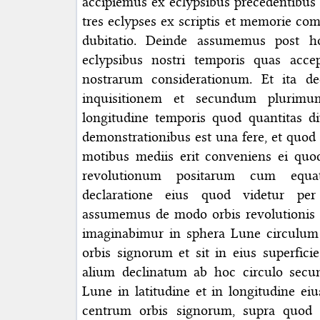
accipiemus ex eclypsibus precedentibus
tres eclypses ex scriptis et memorie co
dubitatio. Deinde assumemus post h
eclypsibus nostri temporis quas acc
nostrarum considerationum. Et ita de
inquisitionem et secundum plurimu
longitudine temporis quod quantitas d
demonstrationibus est una fere, et quod 
motibus mediis erit conveniens ei quo
revolutionum positarum cum equa
declaratione eius quod videtur per
assumemus de modo orbis revolutionis
imaginabimur in sphera Lune circulum
orbis signorum et sit in eius superfic
alium declinatum ab hoc circulo secu
Lune in latitudine et in longitudine eiu
centrum orbis signorum, supra quod r