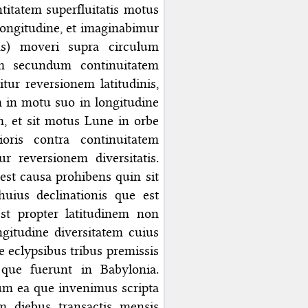
itatem superfluitatis motus
longitudine, et imaginabimur
ns) moveri supra circulum
m secundum continuitatem
ur reversionem latitudinis,
 in motu suo in longitudine
, et sit motus Lune in orbe
ioris contra continuitatem
 reversionem diversitatis.
st causa prohibens quin sit
uius declinationis que est
est propter latitudinem non
ngitudine diversitatem cuius
 eclypsibus tribus premissis
que fuerunt in Babylonia.
dum ea que invenimus scripta
 diebus transactis mensis