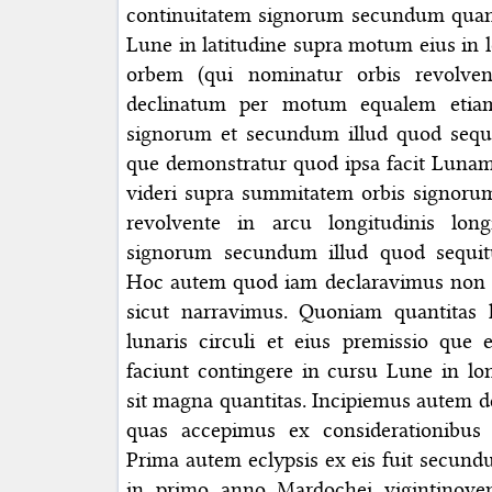
continuitatem signorum secundum quant
Lune in latitudine supra motum eius in 
orbem (qui nominatur orbis revolve
declinatum per motum equalem etia
signorum et secundum illud quod sequit
que demonstratur quod ipsa facit Lunam
videri supra summitatem orbis signorum
revolvente in arcu longitudinis long
signorum secundum illud quod sequitur
Hoc autem quod iam declaravimus non e
sicut narravimus. Quoniam quantitas h
lunaris circuli et eius premissio que 
faciunt contingere in cursu Lune in lo
sit magna quantitas. Incipiemus autem de
quas accepimus ex considerationibus 
Prima autem eclypsis ex eis fuit secun
in primo anno Mardochei vigintinovem