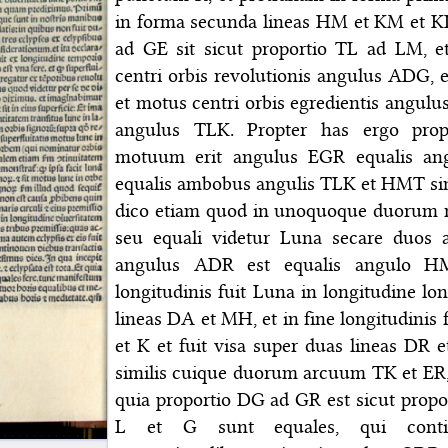
in forma secunda lineas HM et KM et K
ad GE sit sicut proportio TL ad LM, e
centri orbis revolutionis angulus ADG,
et motus centri orbis egredientis angu
angulus TLK. Propter has ergo prop
motuum erit angulus EGR equalis a
equalis ambobus angulis TLK et HMT sim
dico etiam quod in unoquoque duorum
seu equali videtur Luna secare duos a
angulus ADR est equalis angulo HM
longitudinis fuit Luna in longitudine lon
lineas DA et MH, et in fine longitudinis
et K et fuit visa super duas lineas DR 
similis cuique duorum arcuum TK et ER,
quia proportio DG ad GR est sicut prop
L et G sunt equales, qui contin