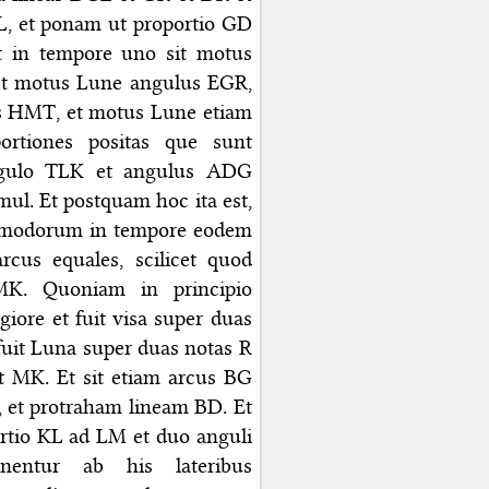
L, et ponam ut proportio GD
t in tempore uno sit motus
 et motus Lune angulus EGR,
lus HMT, et motus Lune etiam
ortiones positas que sunt
ngulo TLK et angulus ADG
ul. Et postquam hoc ita est,
 modorum in tempore eodem
rcus equales, scilicet quod
K. Quoniam in principio
giore et fuit visa super duas
 fuit Luna super duas notas R
et MK. Et sit etiam arcus BG
 et protraham lineam BD. Et
ortio KL ad LM et duo anguli
entur ab his lateribus