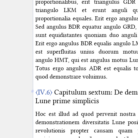
proportionalibus, erit triangulus G
triangulo LKM et erunt anguli qui
proportionalia equales. Erit ergo angu
Sed angulus BDR equatur angulo GRD, 
sunt equidistantes quoniam duo angul
Erit ergo angulus BDR equalis angulo L
est superfluitas unius duorum motu
angulo HMT, qui est angulus motus Lune
Totus ergo angulus ADR est equalis t
quod demonstrare voluimus.
〈IV.6〉
Capitulum sextum: De demon
Lune prime simplicis
Hoc est illud ad quod pervenit nostra
demonstrationem diversitatis Lune po
revolutionis propter causam quam 