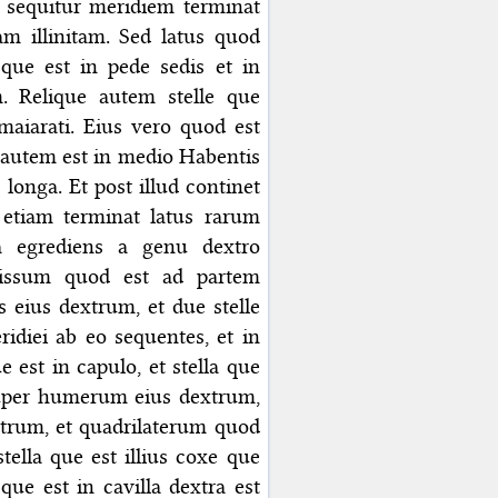
 sequitur meridiem terminat
am illinitam. Sed latus quod
 que est in pede sedis et in
m. Relique autem stelle que
aiarati. Eius vero quod est
d autem est in medio Habentis
 longa. Et post illud continet
 etiam terminat latus rarum
la egrediens a genu dextro
spissum quod est ad partem
us eius dextrum, et due stelle
idiei ab eo sequentes, et in
 est in capulo, et stella que
 super humerum eius dextrum,
xtrum, et quadrilaterum quod
tella que est illius coxe que
que est in cavilla dextra est