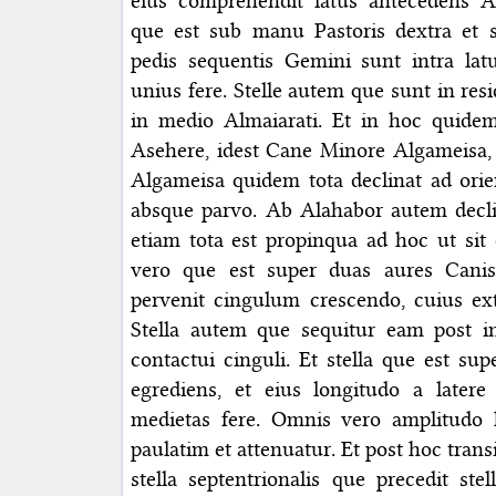
eius comprehendit latus antecedens Alm
que est sub manu Pastoris dextra et st
pedis sequentis Gemini sunt intra latu
unius fere. Stelle autem que sunt in re
in medio Almaiarati. Et in hoc quide
Asehere, idest Cane Minore Algameisa,
Algameisa quidem tota declinat ad orie
absque parvo. Ab Alahabor autem declin
etiam tota est propinqua ad hoc ut sit 
vero que est super duas aures Canis
pervenit cingulum crescendo, cuius ext
Stella autem que sequitur eam post i
contactui cinguli. Et stella que est sup
egrediens, et eius longitudo a latere 
medietas fere. Omnis vero amplitudo h
paulatim et attenuatur. Et post hoc tran
stella septentrionalis que precedit ste