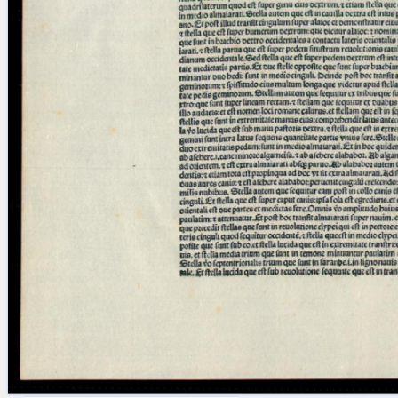
blank space (so that a search ends
at word boundaries).
Publications
Conference
Arabic Works
Arabic Manuscripts
Latin Works
Latin Manuscripts
Latin Early Prints
Images
Texts
beta
Glossary
Resources