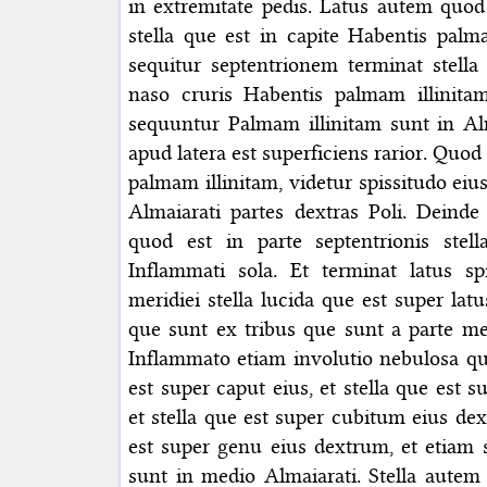
in extremitate pedis. Latus autem quod
stella que est in capite Habentis palm
sequitur septentrionem terminat stella
naso cruris Habentis palmam illinita
sequuntur Palmam illinitam sunt in Alm
apud latera est superficiens rarior. Quo
palmam illinitam, videtur spissitudo eius
Almaiarati partes dextras Poli. Deinde
quod est in parte septentrionis stel
Inflammati sola. Et terminat latus 
meridiei stella lucida que est super lat
que sunt ex tribus que sunt a parte mer
Inflammato etiam involutio nebulosa que
est super caput eius, et stella que est
et stella que est super cubitum eius de
est super genu eius dextrum, et etiam s
sunt in medio Almaiarati. Stella autem 