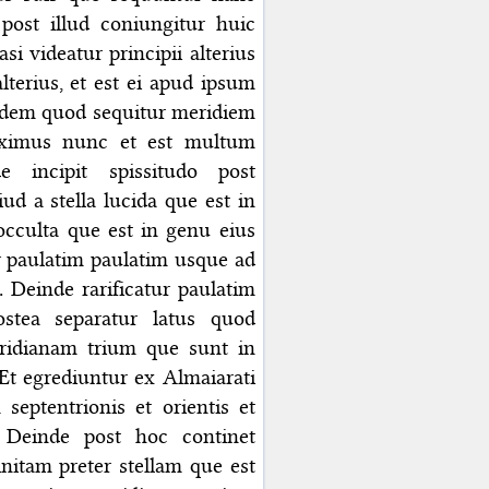
post illud coniungitur huic
si videatur principii alterius
lterius, et est ei apud ipsum
quidem quod sequitur meridiem
iximus nunc et est multum
e incipit spissitudo post
d a stella lucida que est in
occulta que est in genu eius
tur paulatim paulatim usque ad
 Deinde rarificatur paulatim
stea separatur latus quod
eridianam trium que sunt in
 Et egrediuntur ex Almaiarati
eptentrionis et orientis et
. Deinde post hoc continet
itam preter stellam que est