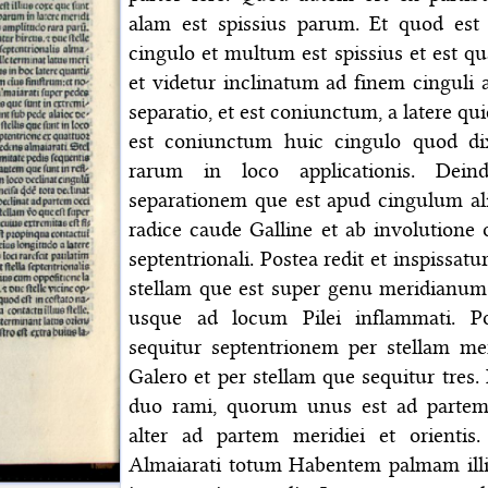
alam est spissius parum. Et quod est 
cingulo et multum est spissius et est qua
et videtur inclinatum ad finem cinguli a
separatio, et est coniunctum, a latere 
est coniunctum huic cingulo quod d
rarum in loco applicationis. Deind
separationem que est apud cingulum aliu
radice caude Galline et ab involutione 
septentrionali. Postea redit et inspissa
stellam que est super genu meridianum.
usque ad locum Pilei inflammati. Po
sequitur septentrionem per stellam m
Galero et per stellam que sequitur tres.
duo rami, quorum unus est ad partem s
alter ad partem meridiei et orientis
Almaiarati totum Habentem palmam illin