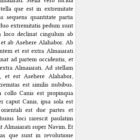
aiarati. Stella vero lucida
ella que est in extremitate
s sequens quantitate partis
siduo extremitatis pedum sunt
m loco declinat cingulum ab
 et ab Asehere Alahabor. Ab
ntem et est extra Almaiarati
at ad partem occidentis, et
extra Almaiarati. Ad stellam
, et est Asehere Alahabor,
remitas est similis nubibus.
n collo Canis est propinqua
er caput Canis, ipsa sola est
orientali est due partes et
uius loci rarescit paulatim
sit Almaiarati super Navim. Et
llas que sunt in revolutione