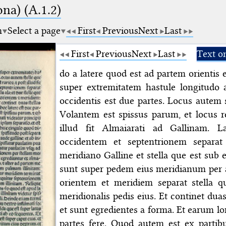
na) (A.1.2)
m
Select a page
First
Previous
Next
Last
First
Previous
Next
Last
Text o
do a latere quod est ad partem orientis e
super extremitatem hastule longitudo 
occidentis est due partes. Locus autem 
Volantem est spissus parum, et locus re
illud fit Almaiarati ad Gallinam. 
occidentem et septentrionem separat
meridiano Galline et stella que est sub eo
sunt super pedem eius meridianum per a
orientem et meridiem separat stella q
meridionalis pedis eius. Et continet dua
et sunt egredientes a forma. Et earum lo
partes fere. Quod autem est ex parti