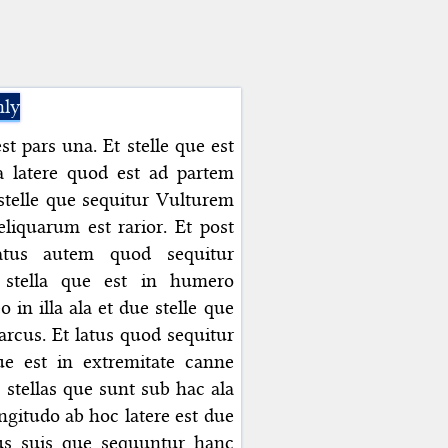
nly
st pars una. Et stelle que est
a latere quod est ad partem
stelle que sequitur Vulturem
liquarum est rarior. Et post
Latus autem quod sequitur
 stella que est in humero
 in illa ala et due stelle que
rcus. Et latus quod sequitur
ue est in extremitate canne
s stellas que sunt sub hac ala
ngitudo ab hoc latere est due
bus suis que sequuntur hanc