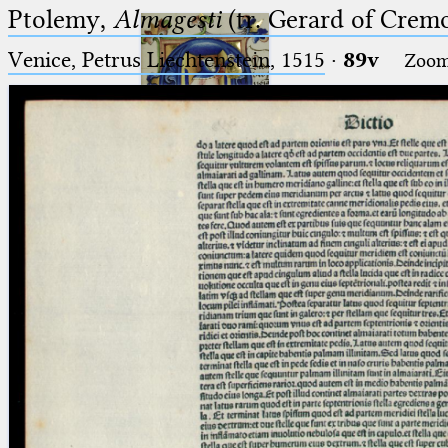
Ptolemy,
Almagesti
(tr. Gerard of Cremo
Venice, Petrus Liechtenstein, 1515
·
89v
Zoo
Ptolemaeus
Arabus et Latinus
🔎︎
_
(the underscore) is the placeholder
Start
for exactly one character.
%
(the percent sign) is the
Project
placeholder for no, one or more
Team
than one character.
%%
(two percent signs) is the
News
placeholder for no, one or more
than one character, but not for
Jobs