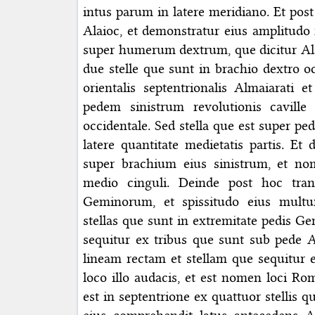
intus parum in latere meridiano. Et post
Alaioc, et demonstratur eius amplitudo 
super humerum dextrum, que dicitur Ala
due stelle que sunt in brachio dextro oc
orientalis septentrionalis Almaiarati e
pedem sinistrum revolutionis caville
occidentale. Sed stella que est super p
latere quantitate medietatis partis. Et
super brachium eius sinistrum, et no
medio cinguli. Deinde post hoc tran
Geminorum, et spissitudo eius mult
stellas que sunt in extremitate pedis 
sequitur ex tribus que sunt sub pede A
lineam rectam et stellam que sequitur e
loco illo audacis, et est nomen loci Ro
est in septentrione ex quattuor stellis 