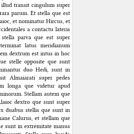
 illud transit cingulum super
rara parum. Et stella que est
ioc, et nominatur Hircus, et
cidentales a contactu lateris
t stella parva que est super
 terminat latus meridianum
edem dextrum est intus in hoc
 due stelle opposite que sunt
minantur duo Hedi, sunt in
sit Almaiarati super pedes
um longa que videtur apud
Geminorum. Stellam autem que
laioc dextro que sunt super
x duabus stellis que sunt in
mane Calurus, et stellam que
que sunt in extremitate manus