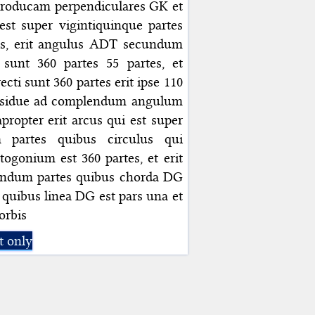
 producam perpendiculares GK et
st super vigintiquinque partes
etis, erit angulus ADT secundum
 sunt 360 partes 55 partes, et
ti sunt 360 partes erit ipse 110
 residue ad complendum angulum
ropter erit arcus qui est super
partes quibus circulus qui
ogonium est 360 partes, et erit
cundum partes quibus chorda DG
 quibus linea DG est pars una et
orbis
t only