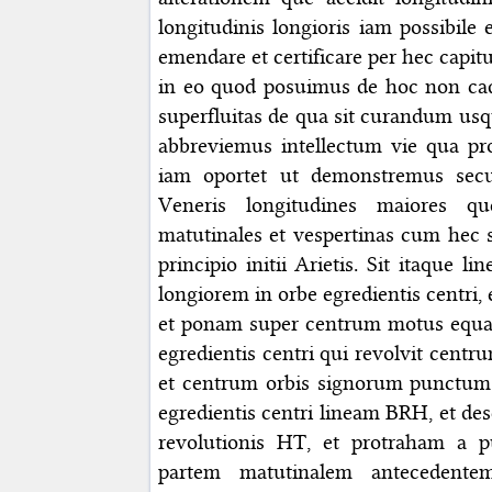
longitudinis longioris iam possibile
emendare et certificare per hec capit
in eo quod posuimus de hoc non cadit
superfluitas de qua sit curandum us
abbreviemus intellectum vie qua pro
iam oportet ut demonstremus sec
Veneris longitudines maiores qu
matutinales et vespertinas cum hec st
principio initii Arietis. Sit itaque l
longiorem in orbe egredientis centri
et ponam super centrum motus equa
egredientis centri qui revolvit cent
et centrum orbis signorum punctum 
egredientis centri lineam BRH, et d
revolutionis HT, et protraham a 
partem matutinalem antecedente