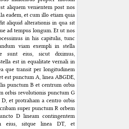
 est aliquem venientem post nos
ula eadem, et cum illo etiam quia
 aliquid alterationis in qua sit
que ad tempus longum. Et ut nos
cessimus in his capitulis, tunc
undum viam exempli in stella
e sunt eius, sicut diximus,
ella est in equalitate vernali in
inea que transit per longitudinem
, et est punctum A, linea ABGDE,
lis punctum B et centrum orbis
rum orbis revolutionis punctum G
D, et protraham a centro orbis
escribam super punctum R orbem
puncto D lineam contingentem
m eius, sitque linea DT, et