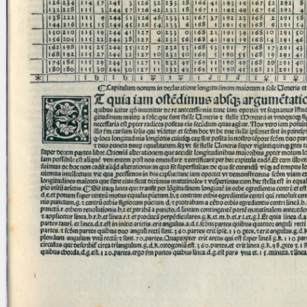
blank space (so that a search ends
at word boundaries).
Publications
Conference
Arabic Works
Arabic Manuscripts
Latin Works
Latin Manuscripts
Latin Early Prints
Images
Texts
beta
Glossary
Resources