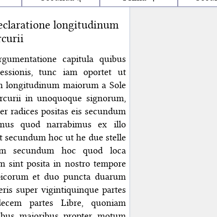
claratione longitudinum
curii
gumentatione capitula quibus
essionis, tunc iam oportet ut
 longitudinum maiorum a Sole
ercurii in unoquoque signorum,
er radices positas eis secundum
mus quod narrabimus ex illo
t secundum hoc ut he due stelle
orum secundum hoc quod loca
m sint posita in nostro tempore
icorum et duo puncta duarum
neris super vigintiquinque partes
decem partes Libre, quoniam
inibus maioribus propter motum