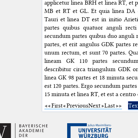
applicetur linea BRH et linea RT, et
MB et RT et GL. Et quia linea DA e
Tauri et linea DT est in initio Ari
partes quibus quatuor anguli recti
secundum partes quibus duo anguli rec
partes, et erit angulus GDK partes
unum rectum, et sunt 70 partes. Quap
lineam GK 110 partes secundum 
describitur circa triangulum GDK ort
linea GK 98 partes et 18 minuta se
est 120 partes. Ergo secundum partes
15 minuta et linea RT, et est a centro 
First
Previous
Next
Last
Tex