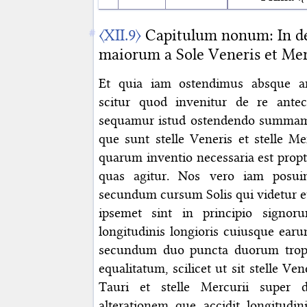
〈XII.9〉
Capitulum nonum: In de
maiorum a Sole Veneris et Mer
Et quia iam ostendimus absque ar
scitur quod invenitur de re antec
sequamur istud ostendendo summam
que sunt stelle Veneris et stelle M
quarum inventio necessaria est propt
quas agitur. Nos vero iam posui
secundum cursum Solis qui videtur e
ipsemet sint in principio sign
longitudinis longioris cuiusque earu
secundum duo puncta duorum trop
equalitatum, scilicet ut sit stelle Ve
Tauri et stelle Mercurii super 
alterationem que accidit longitud