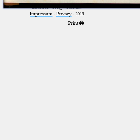
Licenses
·
FAQ
·
Contact
·
Impressum
·
Privacy
· 2013
Print 🖨