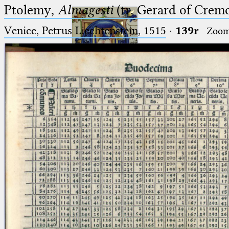
Ptolemy,
Almagesti
(tr. Gerard of Cremo
Venice, Petrus Liechtenstein, 1515
·
139r
Zoo
Ptolemaeus
Arabus et Latinus
🔎︎
_
(the underscore) is the placeholder
Start
for exactly one character.
%
(the percent sign) is the
Project
placeholder for no, one or more
Team
than one character.
%%
(two percent signs) is the
News
placeholder for no, one or more
than one character, but not for
Jobs