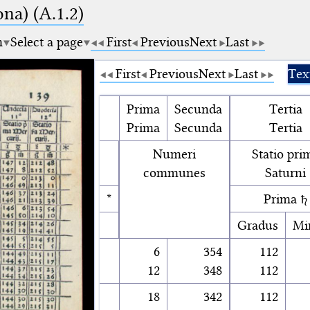
na) (A.1.2)
m
Select a page
First
Previous
Next
Last
First
Previous
Next
Last
Tex
Prima
Secunda
Tertia
Prima
Secunda
Tertia
Numeri
Statio pri
communes
Saturni
*
Prima ♄
Gradus
Mi
6
354
112
12
348
112
18
342
112