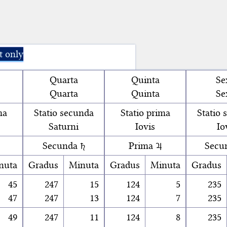
t only
Quarta
Quinta
Se
Quarta
Quinta
Se
ma
Statio secunda
Statio prima
Statio 
Saturni
Iovis
Io
Secunda ♄
Prima ♃
Secu
nuta
Gradus
Minuta
Gradus
Minuta
Gradus
45
247
15
124
5
235
47
247
13
124
7
235
49
247
11
124
8
235