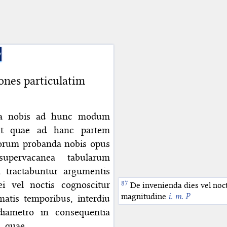
y
ones particulatim
 a nobis ad hunc modum
sunt quae ad hanc partem
 eorum probanda nobis opus
supervacanea tabularum
a tractabuntur argumentis
i vel noctis cognoscitur
De invenienda dies vel noct
magnitudine
i. m. P
matis temporibus, interdiu
iametro in consequentia
, quae