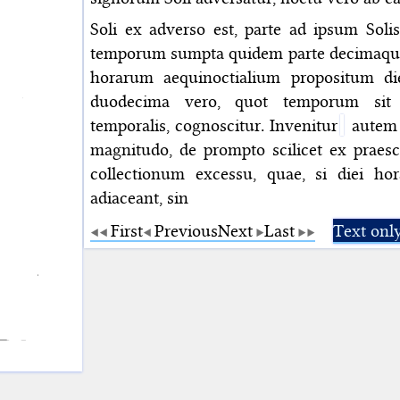
Soli ex adverso est, parte ad ipsum Sol
temporum sumpta quidem parte decimaqui
horarum aequinoctialium propositum die
duodecima vero, quot temporum sit e
temporalis, cognoscitur. Invenitur
autem 
magnitudo, de prompto scilicet ex praesc
collectionum excessu, quae, si diei hor
adiaceant, sin
First
Previous
Next
Last
Text onl