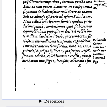
blank space (so that a search ends
at word boundaries).
Publications
Conference
Arabic Works
Arabic Manuscripts
Latin Works
Latin Manuscripts
Latin Early Prints
Images
Texts
beta
Glossary
Resources