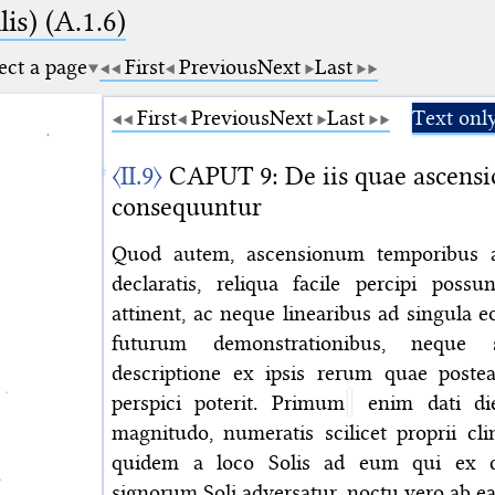
is) (A.1.6)
ect a page
First
Previous
Next
Last
First
Previous
Next
Last
Text onl
〈II.9〉
CAPUT 9: De iis quae ascensi
consequuntur
Quod autem, ascensionum temporibus
declaratis, reliqua facile percipi pos
attinent, ac neque linearibus ad singula
futurum demonstrationibus, neque 
descriptione ex ipsis rerum quae poste
perspici poterit. Primum
enim dati die
magnitudo, numeratis scilicet proprii cli
quidem a loco Solis ad eum qui ex d
signorum Soli adversatur, noctu vero ab ea