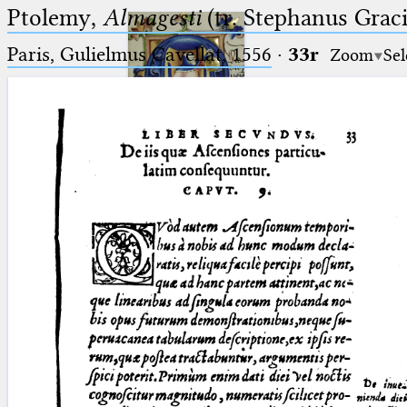
Ptolemy,
Almagesti
(tr. Stephanus Gracil
Paris, Gulielmus Cavellat, 1556
·
33r
Zoom
Sel
Ptolemaeus
Arabus et Latinus
🔎︎
_
(the underscore) is the placeholder
Start
for exactly one character.
%
(the percent sign) is the
Project
placeholder for no, one or more
Team
than one character.
%%
(two percent signs) is the
News
placeholder for no, one or more
than one character, but not for
Jobs