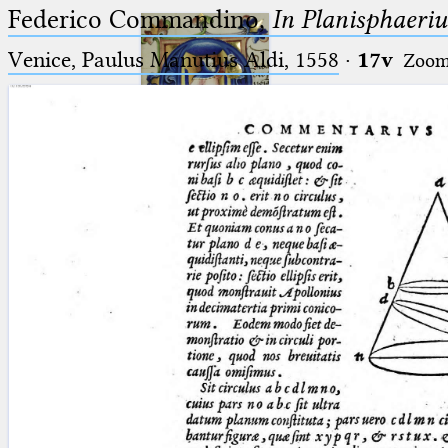
Federico Commandino,
In Planisphaeri
Venice, Paulus Manutius Aldi, 1558
·
17v
Zoo
Ptolemaeus
Arabus et Latinus
🔎︎
_
(the underscore) is the placeholder
Start
for exactly one character.
%
(the percent sign) is the
Project
placeholder for no, one or more
Team
than one character.
%%
(two percent signs) is the
News
placeholder for no, one or more
than one character, but not for
Jobs