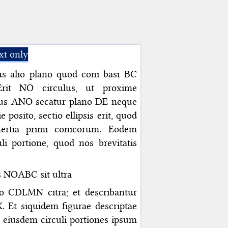
xt only
us alio plano quod coni basi BC
 Erit NO circulus, ut proxime
nus ANO secatur plano DE neque
 posito, sectio ellipsis erit, quod
tertia primi conicorum. Eodem
li portione, quod nos brevitatis
 NOABC sit ultra
ro CDLMN citra; et describantur
 Et siquidem figurae descriptae
et eiusdem circuli portiones ipsum