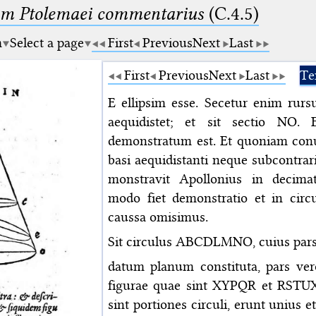
um Ptolemaei commentarius
(C.4.5)
m
Select a page
First
Previous
Next
Last
First
Previous
Next
Last
Te
E ellipsim esse. Secetur enim rurs
aequidistet; et sit sectio NO.
demonstratum est. Et quoniam co
basi aequidistanti neque subcontrarie
monstravit Apollonius in decima
modo fiet demonstratio et in circu
caussa omisimus.
Sit circulus ABCDLMNO, cuius pars
datum planum constituta, pars ve
figurae quae sint XYPQR et RSTUX.
sint portiones circuli, erunt unius 