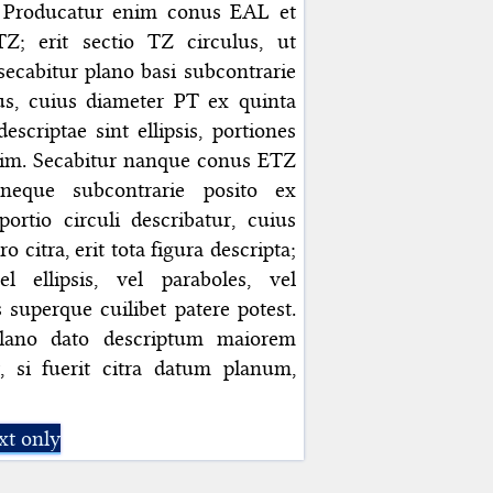
t. Producatur enim conus EAL et
TZ; erit sectio TZ circulus, ut
cabitur plano basi subcontrarie
ulus, cuius diameter PT ex quinta
scriptae sint ellipsis, portiones
psim. Secabitur nanque conus ETZ
 neque subcontrarie posito ex
portio circuli describatur, cuius
 citra, erit tota figura descripta;
l ellipsis, vel paraboles, vel
 superque cuilibet patere potest.
plano dato descriptum maiorem
, si fuerit citra datum planum,
xt only