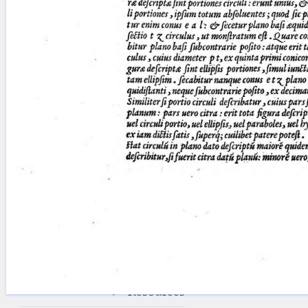
blank space (so that a search ends
at word boundaries).
Publications
Conference
Arabic Works
Arabic Manuscripts
Latin Works
Latin Manuscripts
Latin Early Prints
Images
Texts
beta
Glossary
Resources