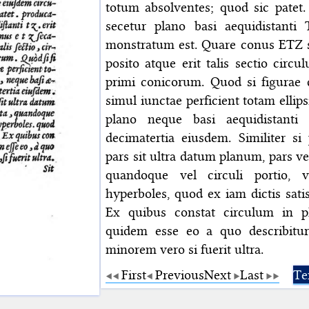
totum absolventes; quod sic pate
secetur plano basi aequidistanti 
monstratum est. Quare conus ETZ se
posito atque erit talis sectio circ
primi conicorum. Quod si figurae de
simul iunctae perficient totam elli
plano neque basi aequidistanti
decimatertia eiusdem. Similiter si 
pars sit ultra datum planum, pars vero
quandoque vel circuli portio, ve
hyperboles, quod ex iam dictis satis
Ex quibus constat circulum in 
quidem esse eo a quo describitur
minorem vero si fuerit ultra.
First
Previous
Next
Last
Te