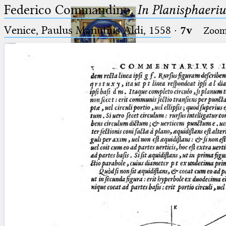
Federico Commandino,
In Planisphaeri
Venice, Paulus Manutius Aldi, 1558
·
7v
Zoo
Ptolemaeus
Arabus et Latinus
🔎︎
_
(the underscore) is the placeholder
Start
for exactly one character.
%
(the percent sign) is the
Project
placeholder for no, one or more
Team
than one character.
%%
(two percent signs) is the
News
placeholder for no, one or more
than one character, but not for
Jobs