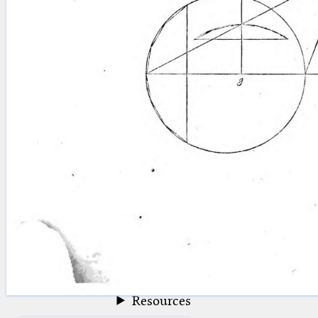
blank space (so that a search ends
at word boundaries).
Publications
Conference
Arabic Works
Arabic Manuscripts
Latin Works
Latin Manuscripts
Latin Early Prints
Images
Texts
beta
Glossary
Resources