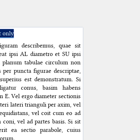
t only
iguram describemus, quae sit
at ipsi AL diametro et SU ipsi
si planum tabulae circulum non
s per puncta figurae descriptae,
od superius est demonstratum. Si
lligatur conus, basim habens
 E. Vel ergo diameter sectionis
eri lateri trianguli per axim, vel
aequidistans, vel coit cum eo ad
 coni, vel ad partes basis. Si sit
erit ea sectio parabole, cuius
corum.