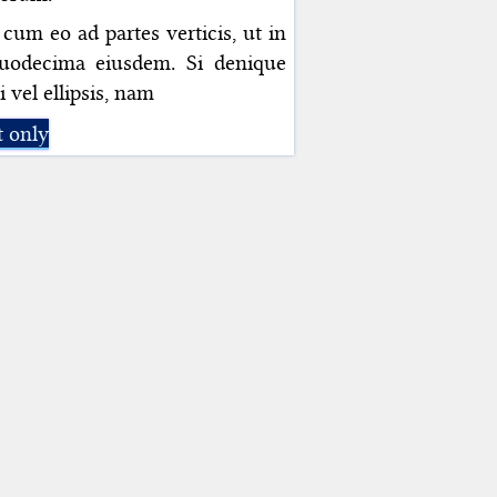
cum eo ad partes verticis, ut in
duodecima eiusdem. Si denique
i vel ellipsis, nam
t only