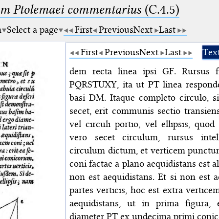
um Ptolemaei commentarius
(C.4.5)
m
Select a page
First
Previous
Next
Last
First
Previous
Next
Last
Tex
dem recta linea ipsi GF. Rursus f
PQRSTUXY, ita ut PT linea responde
basi DM. Itaque completo circulo, 
secet, erit communis sectio transien
vel circuli portio, vel ellipsis, qu
vero secet circulum, rursus inte
circulum dictum, et verticem punctum
coni factae a plano aequidistans est alt
non est aequidistans. Et si non est 
partes verticis, hoc est extra verticem
aequidistans, ut in prima figura, 
diameter PT ex undecima primi coni